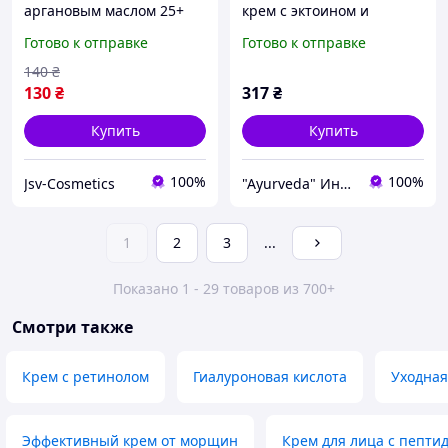
аргановым маслом 25+
крем с эктоином и
Argan Oil Revuele 50 мл
керамидами против
Готово к отправке
Готово к отправке
покраснения Revuele,
Anti-Redness Night
140
₴
Cream, 50ml
130
₴
317
₴
Купить
Купить
100%
100%
Jsv-Cosmetics
"Ayurveda" Интернет магазин аюрведических товаров из Индии
1
2
3
...
Показано 1 - 29 товаров из 700+
Смотри также
Крем с ретинолом
Гиалуроновая кислота
Уходная
Эффективный крем от морщин
Крем для лица с пепти