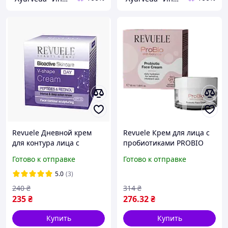
Revuele Дневной крем
Revuele Крем для лица с
для контура лица с
пробиотиками PROBIO
пептидами и ретенолом
SKIN BALANCE, 50 мл
Готово к отправке
Готово к отправке
50 мл
5.0
(3)
240
₴
314
₴
235
₴
276
.32
₴
Купить
Купить