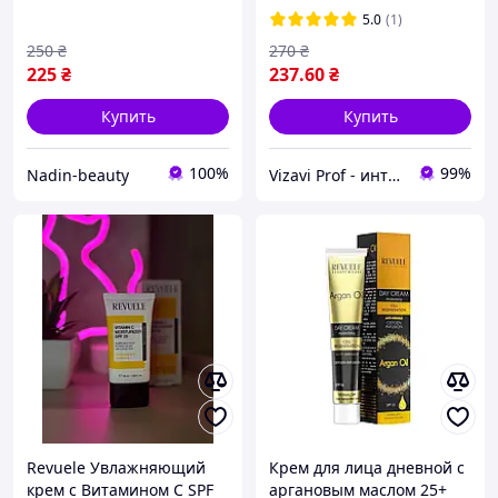
Regenerating Night Cream
5.0
(1)
50 мл
250
₴
270
₴
225
₴
237
.60
₴
Купить
Купить
100%
99%
Nadin-beauty
Vizavi Prof - интернет-магазин профессиональной косметики
Revuele Увлажняющий
Крем для лица дневной с
крем с Витамином С SPF
аргановым маслом 25+