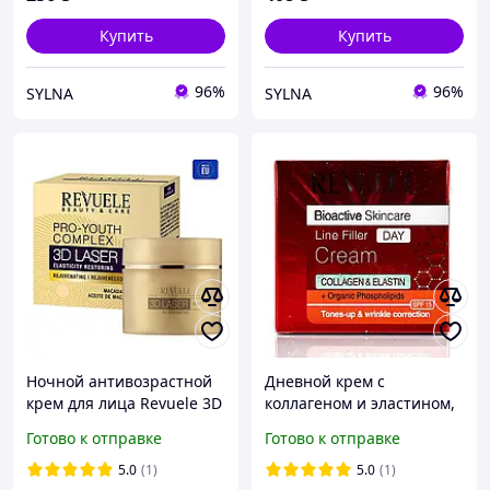
Купить
Купить
96%
96%
SYLNA
SYLNA
Ночной антивозрастной
Дневной крем с
крем для лица Revuele 3D
коллагеном и эластином,
Laser, 50 мл
Line Filler Cream, Revuele,
Готово к отправке
Готово к отправке
50 ml.
5.0
(1)
5.0
(1)