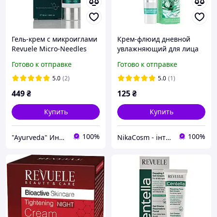
Гель-крем с микроиглами
Крем-флюид дневной
Revuele Micro-Needles
увлажняющий для лица
Renewal Shot, 50 мл
Hydralift Hyaluron SPF15
Готово к отправке
Готово к отправке
домашний микронидлинг
Revuele 50 мл
и обновление кожи
5.0
(2)
5.0
(1)
449
₴
125
₴
Купить
Купить
100%
100%
"Ayurveda" Интернет магазин аюрведических товаров из Индии
NikaСosm - інтернет магазин косметики