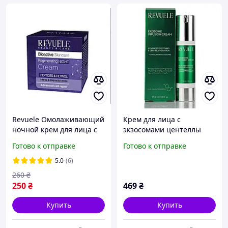
Revuele Омолаживающий
Крем для лица с
ночной крем для лица с
экзосомами центеллы
ретинолом и пептидами
интенсивное увлажнение
Готово к отправке
Готово к отправке
Bioactive Skincare
и восстановление кожи
Regenerating Night Cream
REVUELE Exosome Infusion
5.0
(6)
Cream 50 ml
260
₴
250
₴
469
₴
Купить
Купить