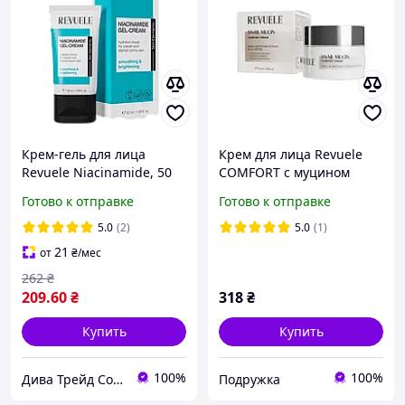
Крем-гель для лица
Крем для лица Revuele
Revuele Niacinamide, 50
COMFORT с муцином
мл
улитки 50 мл
Готово к отправке
Готово к отправке
5.0
(2)
5.0
(1)
21
от
₴
/мес
262
₴
209
.60
₴
318
₴
Купить
Купить
100%
100%
Дива Трейд Cosmetics & Household
Подружка