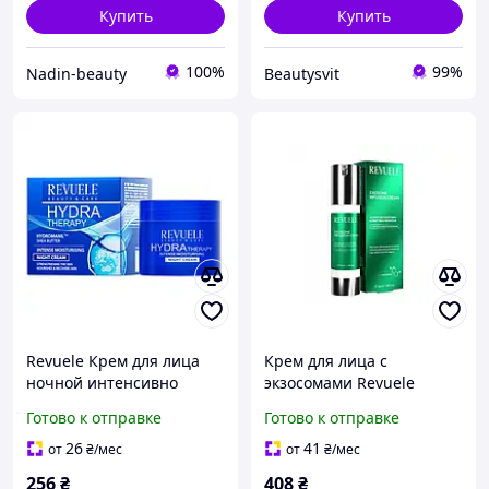
Купить
Купить
100%
99%
Nadin-beauty
Beautysvit
Revuele Крем для лица
Крем для лица с
ночной интенсивно
экзосомами Revuele
увлажняющий, 50 мл
EXOSOME INFUSION 50 мл
Готово к отправке
Готово к отправке
26
41
от
₴
/мес
от
₴
/мес
256
₴
408
₴