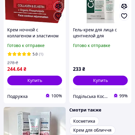
Крем ночной с
Гель-крем для лица с
коллагеном и эластином
центнелой для
Bio Active Skin Care 50 мл
восстановления, Centella,
Готово к отправке
Готово к отправке
Revuele
Repairing Face Gel-Cream,
Revuele, 40ml
5.0
(1)
278
₴
244
.64
₴
233
₴
Купить
Купить
100%
99%
Подружка
Подільська Косметична Компанія
Смотри также
Косметика
Крем для обличчя