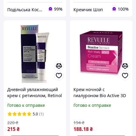
99%
100%
Подільська Косметична Компанія
Кремчик Шоп
Дневной увлажняющий
Крем ночной с
крем с ретинолом, Retinol
гиалуроном Bio Active 3D
Moisturizer SPF 30,
Hyaluron Skin Care 50 мл
Готово к отправке
Готово к отправке
Revuele, 40 ml
Revuele
5.0
(1)
220
₴
194
₴
215
₴
188
.18
₴