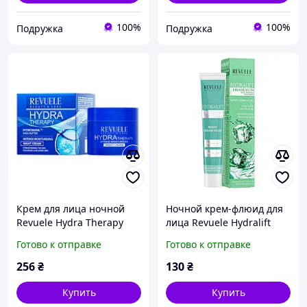
100%
100%
Подружка
Подружка
Крем для лица ночной
Ночной крем-флюид для
Revuele Hydra Therapy
лица Revuele Hydralift
интенсивно
Hyaluron 50 мл
Готово к отправке
Готово к отправке
увлажняющий 50 мл
256
₴
130
₴
Купить
Купить