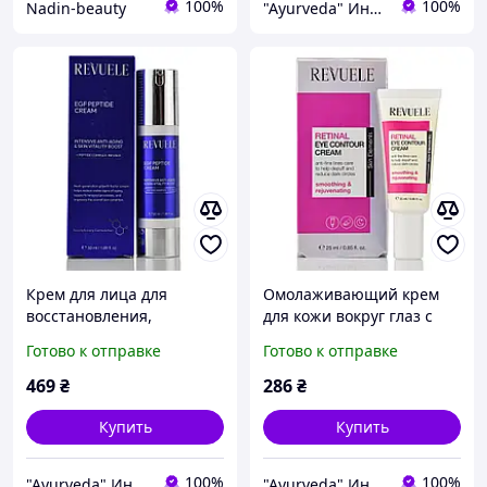
100%
100%
Nadin-beauty
"Ayurveda" Интернет магазин аюрведических товаров из Индии
Крем для лица для
Омолаживающий крем
восстановления,
для кожи вокруг глаз с
разглаживание морщин
ретиналем Revuele,
Готово к отправке
Готово к отправке
Revuele EGF Peptide
Retinal OverNight Fluid,
Cream 50 мл
30ml
469
₴
286
₴
Купить
Купить
100%
100%
"Ayurveda" Интернет магазин аюрведических товаров из Индии
"Ayurveda" Интернет магазин аюрведических товаров из Индии