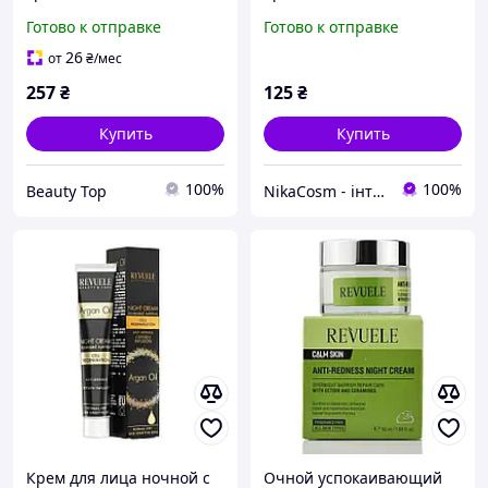
20 50 мл
Argan Oil SPF15 Revuele
Готово к отправке
Готово к отправке
50 мл
26
от
₴
/мес
257
₴
125
₴
Купить
Купить
100%
100%
Beauty Top
NikaСosm - інтернет магазин косметики
Крем для лица ночной с
Очной успокаивающий