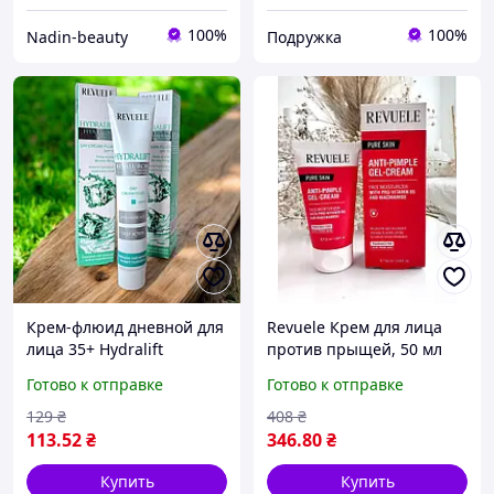
100%
100%
Nadin-beauty
Подружка
Крем-флюид дневной для
Revuele Крем для лица
лица 35+ Hydralift
против прыщей, 50 мл
Hyaluron SPF 15 Revuele
Готово к отправке
Готово к отправке
50 мл
129
₴
408
₴
113
.52
₴
346
.80
₴
Купить
Купить