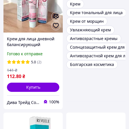
Крем
Крем тональный для лица
Крем от морщин
Увлажняющий крем
Антивозрастные кремы
Крем для лица дневной
балансирующий
Солнцезащитный крем для л
мультиактивный Retinol
Готово к отправке
Антивозрастной крем для ли
Forte Revuele 50 мл
5.0
(2)
Болгарская косметика
141
₴
112
.80
₴
Купить
100%
Дива Трейд Cosmetics & Household