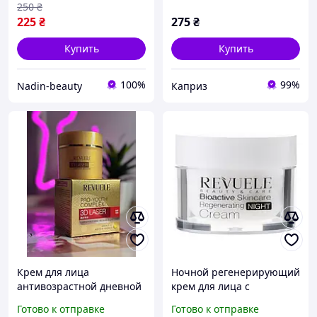
250
₴
225
₴
275
₴
Купить
Купить
100%
99%
Nadin-beauty
Каприз
Крем для лица
Ночной регенерирующий
антивозрастной дневной
крем для лица с
3D LASER 50 мл Revuele
пептидами и ретинолом
Готово к отправке
Готово к отправке
Revuele Bioactive Skincare