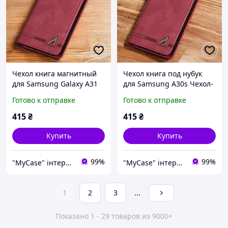
Чехол книга магнитный
Чехол книга под нубук
для Samsung Galaxy А31
для Samsung А30s Чехол-
Чехол-книжка на самсунг
книжка на самсунг
Готово к отправке
Готово к отправке
а31(SM-A315) Красный
а30s(SM-A307) Красный
415
₴
415
₴
Купить
Купить
99%
99%
"MyCase" інтернет-магазин
"MyCase" інтернет-магазин
1
2
3
...
Показано 1 - 29 товаров из 9000+