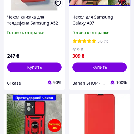
Чехол книжка для
Чехол для Samsung
телдефона Samsung A52
Galaxy A07
красный \ Чехол книжка
противоударный с
Готово к отправке
Готово к отправке
для телефона Samsung
шторкой и кольцом
A52 (А525)
красный Чехол для
5.0
(1)
телефона самсунг галакси
619
₴
а07
247
₴
309
₴
Купить
Купить
90%
100%
01case
Banan SHOP - зачохли і захисти свій телефон