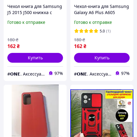
Чехол книга для Samsung
Чехол-книга для Samsung
J5 2015 J500 книжка с
Galaxy A6 Plus A605
подставкой на телефон
книжка с подставкой на
Готово к отправке
Готово к отправке
самсунг дж5 дж500
телефон самсунг а6 плюс
красная stn
красная stn
5.0
(1)
180
₴
180
₴
162
₴
162
₴
Купить
Купить
97%
97%
#𝗢𝗡𝗘. Аксессуары к смартфонам
#𝗢𝗡𝗘. Аксессуары к смартфонам