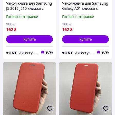
Чехол книга для Samsung
Чехол-книга для Samsung
J5 2016 J510 книжка с
Galaxy A01 книжка с
подставкой на телефон
подставкой на телефон
Готово к отправке
Готово к отправке
самсунг дж5 дж510
самсунг а01 красная stn
красная stn
180
₴
180
₴
162
₴
162
₴
Купить
Купить
97%
97%
#𝗢𝗡𝗘. Аксессуары к смартфонам
#𝗢𝗡𝗘. Аксессуары к смартфонам