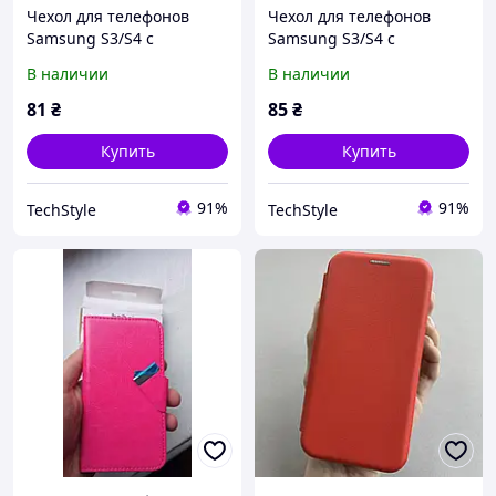
Чехол для телефонов
Чехол для телефонов
Samsung S3/S4 c
Samsung S3/S4 c
магнитной застежкой с
магнитной застежкой с
В наличии
В наличии
отделениями для карт
отделениями для карт
красный
красный
81
₴
85
₴
Купить
Купить
91%
91%
TechStyle
TechStyle