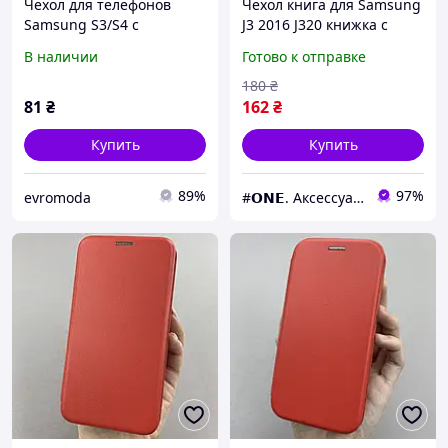
Чехол для телефонов
Чехол книга для Samsung
Samsung S3/S4 c
J3 2016 J320 книжка с
магнитной застежкой с
подставкой на телефон
В наличии
Готово к отправке
отделениями для карт
самсунг дж3 дж320
красный
красная stn
180
₴
81
₴
162
₴
Купить
Купить
89%
97%
evromoda
#𝗢𝗡𝗘. Аксессуары к смартфонам