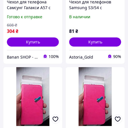
Чехол для телефона
Чехол для телефонов
Самсунг Галакси А57 с
Samsung S3/S4 c
магнитным кольцом
магнитной застежкой с
Готово к отправке
В наличии
красный Ударопрочный
отделениями для карт
Чехол для телефона
красный
608
₴
samsung galaxy a57
304
₴
81
₴
Купить
Купить
100%
90%
Banan SHOP - зачохли і захисти свій телефон
Astoria_Gold