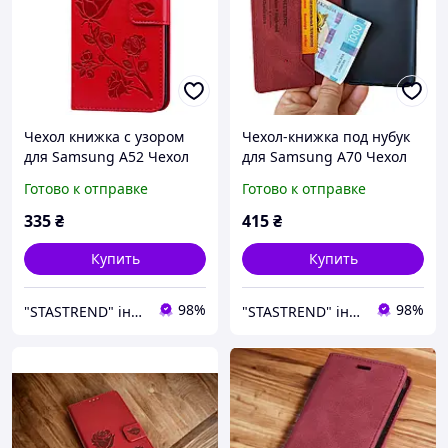
Чехол книжка с узором
Чехол-книжка под нубук
для Samsung А52 Чехол
для Samsung А70 Чехол
книжка женский на
книжка на самсунг
Готово к отправке
Готово к отправке
самсунг а52(SM-A525)
а70(SM-A705) красный
Красный
335
₴
415
₴
Купить
Купить
98%
98%
"STASTREND" інтернет-магазин
"STASTREND" інтернет-магазин