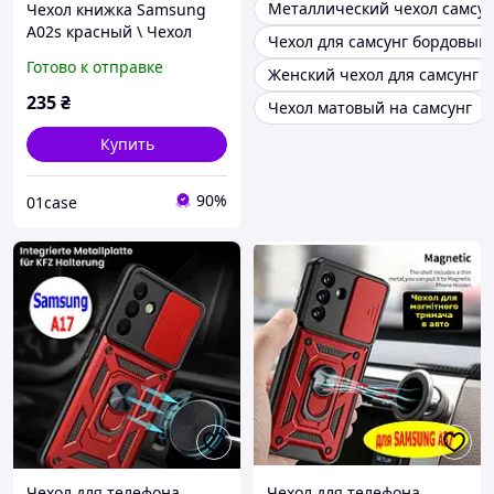
Металлический чехол самсун
Чехол книжка Samsung
A02s красный \ Чехол
Чехол для самсунг бордовый
книжка для телефона
Готово к отправке
Женский чехол для самсунг
Самсунг А02с (магнитная
есть отдел для карты)
235
₴
Чехол матовый на самсунг
Купить
90%
01case
Чехол для телефона
Чехол для телефона