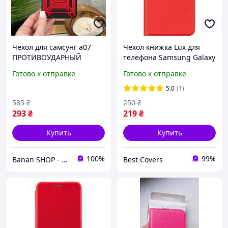
Чехол для самсунг а07
Чехол книжка Lux для
ПРОТИВОУДАРНЫЙ
телефона Samsung Galaxy
красный чехол для
A14 / A145 на магните с
Готово к отправке
Готово к отправке
телефона Samsung Galaxy
подставкой красный
A07 с шторкой и кольцом
5.0
(1)
585
₴
250
₴
293
₴
219
₴
Купить
Купить
100%
99%
Banan SHOP - зачохли і захисти свій телефон
Best Covers