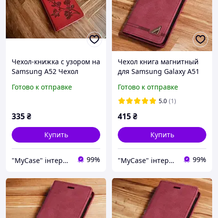
Чехол-книжка с узором на
Чехол книга магнитный
Samsung А52 Чехол
для Samsung Galaxy А51
книжкой жіночий на
Чехол-книжка на самсунг
Готово к отправке
Готово к отправке
самсунг а52(A525)
а51(SM-A515) Красный
Красный
5.0
(1)
335
₴
415
₴
Купить
Купить
99%
99%
"MyCase" інтернет-магазин
"MyCase" інтернет-магазин