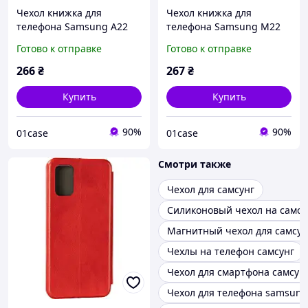
Чехол книжка для
Чехол книжка для
телефона Samsung A22
телефона Samsung M22
красный \ Чехол книжка
красный \ Чехол книжка
Готово к отправке
Готово к отправке
для телефона Samsung
для телефона Самсунг
A22 (4G) магнитная
М22 (магнитная)
266
₴
267
₴
книжка
Купить
Купить
90%
90%
01case
01case
Смотри также
Чехол для самсунг
Силиконовый чехол на самсу
Магнитный чехол для самсун
Чехлы на телефон самсунг
Чехол для смартфона самсун
Чехол для телефона samsung 