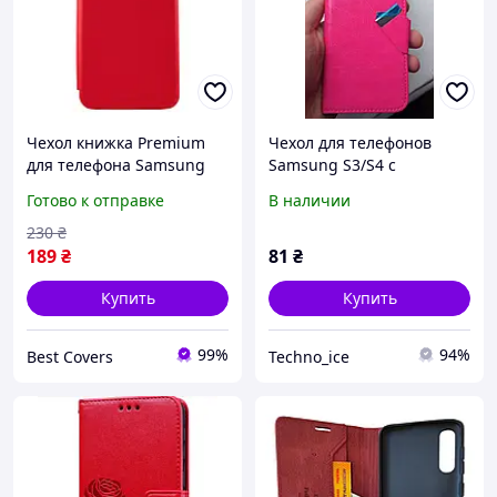
Чехол книжка Premium
Чехол для телефонов
для телефона Samsung
Samsung S3/S4 c
Galaxy A03 Core / A032 на
магнитной застежкой с
Готово к отправке
В наличии
магните с подставкой
отделениями для карт
красный
красный
230
₴
189
₴
81
₴
Купить
Купить
99%
94%
Best Covers
Techno_ice