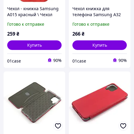
Чехол - книжка Samsung
Чехол книжка для
A015 красный \ Чехол
телефона Samsung A32
книжка для телефона
красный \ Чехол книжка
Готово к отправке
Готово к отправке
Samsung A015 (магнитная
для телефона Самсунг
есть отдел для карты)
А32 красный (магнитная)
259
₴
266
₴
Купить
Купить
90%
90%
01case
01case