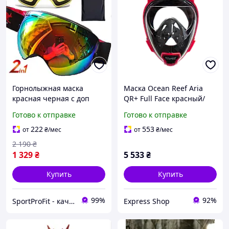
Горнолыжная маска
Маска Ocean Reef Aria
красная черная с доп
QR+ Full Face красный/
линзой Лыжные очки для
черный L/XL не
Готово к отправке
Готово к отправке
взрослых и подростков
запотевает дыхание
Copozz AoFuson Nipsu
носом (501609ALP) для
222
553
от
₴
/мес
от
₴
/мес
сноркелин
2 190
₴
1 329
₴
5 533
₴
Купить
Купить
99%
92%
SportProFit - качественные спортивные и туристические товары оптом и в розницу
Express Shop