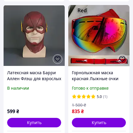
Латексная маска Барри
Горнолыжная маска
Аллен Флэш для взрослых
красная Лыжные очки
косплей
для взрослых и
В наличии
Готово к отправке
подростков Copozz
AoFuson Nipsu SER, код:
5.0
(1)
1 500
₴
599
₴
835
₴
Купить
Купить