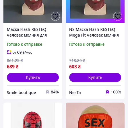
Маска Flash RESTEQ
NS Маска Flash RESTEQ
человек молния для
Mega Fit человек молния
взрослых, латексная.
для взрослых, латексная.
Готово к отправке
Готово к отправке
Косплей Барри Аллен
Косплей Барри Аллен
5016_RES
Nes22/Q
69
от
₴
/мес
861
.25
₴
718
.80
₴
689
₴
603
₴
Купить
Купить
84%
100%
Smile boutique
NesTa