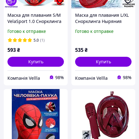
Маска для плавания S/M
Маска для плавания L/XL
VelaSport 1.0 Снорклинга
Снорклинга Ныряния
Ныряния Полнолицевая с
Полнолицевая с трубкой
Готово к отправке
Готово к отправке
трубкой на все лицо для
Free Breath на все лицо
купания Красный
для купания Красный
5.0
(1)
593
₴
535
₴
Купить
Купить
98%
98%
Компанія Vellla
Компанія Vellla