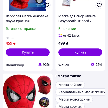
Взрослая маска человека
Маска для снорклинга
паука красная
Easybreath Tribord /
Маска для подводного
Готово к отправке
В наличии
плавания красная L/X
42
от
₴
/мес
818
₴
459
₴
499
₴
Купить
Купить
92%
95%
Banaushop
WeSell
Смотри также
Маска зайчик
Карнавальные маски женски
Маски новогодние
Маска кролик