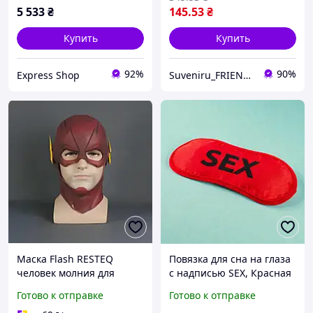
сноркелин
карнавалный образ
5 533
₴
145
.53
₴
Купить
Купить
92%
90%
Express Shop
Suveniru_FRIENDS
Маска Flash RESTEQ
Повязка для сна на глаза
человек молния для
с надписью SEX, Красная
взрослых, латексная.
(атласная маска для сна
Готово к отправке
Готово к отправке
Косплей Барри Аллен
для взрослых)