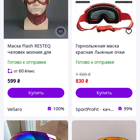
Маска Flash RESTEQ
Горнолыжная маска
человек молния для
красная Лыжные очки
взрослых, латексная.
для взрослых и
Готово к отправке
Готово к отправке
Косплей Барри Аллен
подростков Copozz
AoFuson Nipsu
60
от
₴
/мес
1 500
₴
599
₴
830
₴
Купить
Купить
100%
99%
Vellaro
SportProFit - качественные спортивные и туристические товары оптом и в розницу