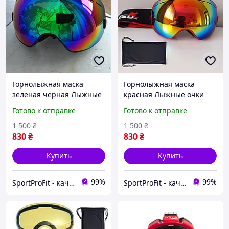
Горнолыжная маска
Горнолыжная маска
зеленая черная Лыжные
красная Лыжные очки
очки для взрослых и
для взрослых и
Готово к отправке
Готово к отправке
подростков Copozz
подростков Copozz
AoFuson Nipsu
AoFuson Nipsu
1 500
₴
1 500
₴
830
₴
830
₴
Купить
Купить
99%
99%
SportProFit - качественные спортивные и туристические товары оптом и в розницу
SportProFit - качественные спортивные и туристические товары оптом и в розницу