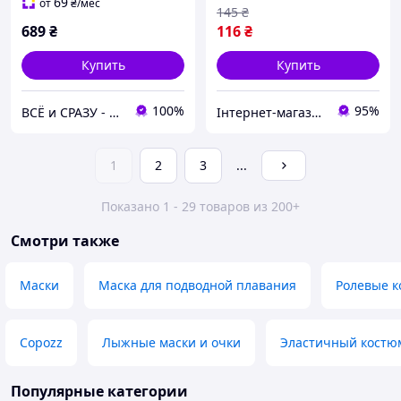
69
от
₴
/мес
145
₴
689
₴
116
₴
Купить
Купить
100%
95%
ВСЁ и СРАЗУ - Интернет-магазин товаров для организации торговли, торгового оборудования
Інтернет-магазин Megusta
1
2
3
...
Показано 1 - 29 товаров из 200+
Смотри также
Маски
Маска для подводной плавания
Ролевые 
Copozz
Лыжные маски и очки
Эластичный костю
Популярные категории