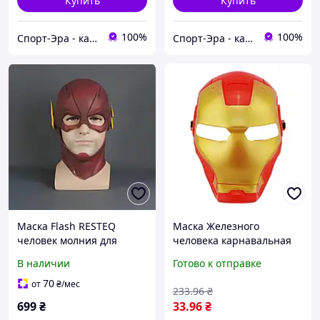
Купить
Купить
100%
100%
Спорт-Эра - качественные спортивные и туристические товары оптом и в розницу
Спорт-Эра - качественные спортивные и туристические товары оптом и в розницу
Маска Flash RESTEQ
Маска Железного
человек молния для
человека карнавальная
взрослых, латексная.
пластиковая маска
В наличии
Готово к отправке
Косплей Барри Аллен for
красная Marvel
home
оригинальная для детей
70
от
₴
/мес
233
.96
₴
и взрослых
699
₴
33
.96
₴