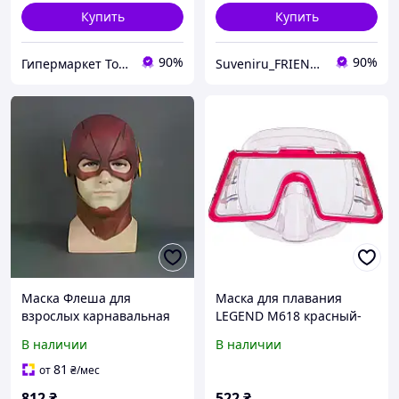
Купить
Купить
90%
90%
Гипермаркет Товаров
Suveniru_FRIENDS
Маска Флеша для
Маска для плавания
взрослых карнавальная
LEGEND M618 красный-
латексная маска
прозрачный
В наличии
В наличии
супергероя
81
от
₴
/мес
812
₴
522
₴