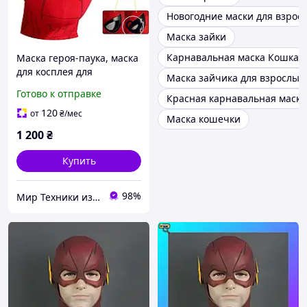
Новогодние маски для взрос
Маска зайки
Карнавальная маска Кошка
Маска героя-паука, маска
для косплея для
Маска зайчика для взрослых
подростков и взрослых,
Готово к отправке
Красная карнавальная маска
Германия
120
от
₴
/мес
Маска кошечки
1 200
₴
Купить
98%
Мир Техники из Европы