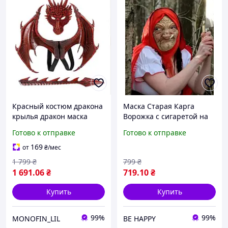
Красный костюм дракона
Маска Старая Карга
крылья дракон маска
Ворожка с сигаретой на
хвост для детей и
Хэллоуин латексная с
Готово к отправке
Готово к отправке
взрослых
платком реалистичная
маска ведьмы бабы Яги
169
от
₴
/мес
для взрослых
1 799
₴
799
₴
1 691
.06
₴
719
.10
₴
Купить
Купить
99%
99%
MONOFIN_LIL
BE HAPPY