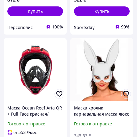
Купить
Купить
100%
90%
Персополис
Sportsday
Маска Ocean Reef Aria QR
Маска кролик
+ Full Face красная/
карнавальная маска люкс
черная S/M Не
белая PlayBoy для
Готово к отправке
Готово к отправке
запотевает дыхание
взрослой вечеринки
носом (501610ALP) для
тематической
553
от
₴
/мес
345
.53
₴