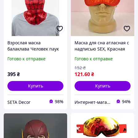
Взрослая маска
Маска для сна атласная с
балаклава Человек паук
надписью SEX, Красная
Spider Man тканевая
(Повязка на глаза для
Готово к отправке
Готово к отправке
карнавальная
взрослых)
152
₴
395
₴
121
.60
₴
Купить
Купить
98%
94%
SETA Decor
Интернет-магазин Bigs