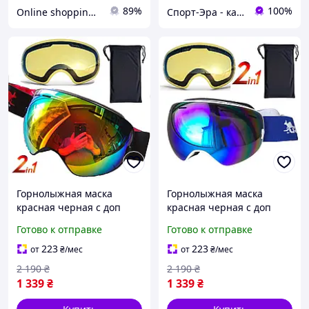
89%
100%
Online shopping🛍
Спорт-Эра - качественные спортивные и туристические товары оптом и в розницу
Горнолыжная маска
Горнолыжная маска
красная черная с доп
красная черная с доп
линзой Лыжные очки для
линзой Лыжные очки для
Готово к отправке
Готово к отправке
взрослых и подростков
взрослых и подростков
Copozz Nipsu SER, код:
Copozz Nipsu SER, код:
223
223
от
₴
/мес
от
₴
/мес
2 190
₴
2 190
₴
1 339
₴
1 339
₴