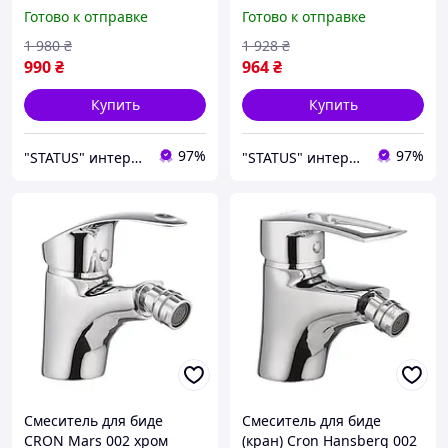
Focus, хромированный
Hansberg, одноручковый
Готово к отправке
Готово к отправке
смеситель для
поворотный смеситель в
умывальника, кран в
умывальник, кран для
1 980
₴
1 928
₴
раковину
раковины
990
₴
964
₴
Купить
Купить
97%
97%
"STATUS" интернет магазин мужской и женской обуви
"STATUS" интернет магазин мужской и женской обуви
Смеситель для биде
Смеситель для биде
CRON Mars 002 хром
(кран) Cron Hansberg 002