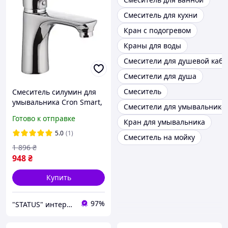
Смеситель для кухни
Кран с подогревом
Краны для воды
Смесители для душевой каб
Смесители для душа
Смеситель
Смеситель силумин для
умывальника Cron Smart,
Смесители для умывальнико
однорычажный
Готово к отправке
Кран для умывальника
хромированный
Смеситель / Кран для
5.0
(1)
Смеситель на мойку
раковины
1 896
₴
948
₴
Купить
97%
"STATUS" интернет магазин мужской и женской обуви