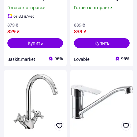
однорычажный врезной
однорычажный хром,
Готово к отправке
Готово к отправке
керамический картридж
40 мм
83
от
₴
/мес
879
₴
889
₴
829
₴
839
₴
Купить
Купить
96%
96%
Baskit.market
Lovable