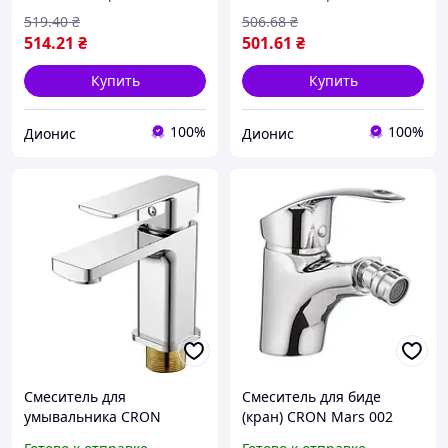
519
.40
₴
506
.68
₴
514
.21
₴
501
.61
₴
Купить
Купить
100%
100%
Дионис
Дионис
Смеситель для
Смеситель для биде
умывальника CRON
(кран) CRON Mars 002
KUBUS 001
однорычажный врезной