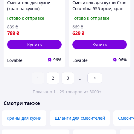
Смеситель для кухни
Смеситель для кухни Cron
(кран на кухню)
Columbia 555 хром, кран
двухвентильный Cron
на кухню кухонный
Готово к отправке
Готово к отправке
Zeus 275 с высоким
однорычажный
поворотным изливом,
поворотный (на гайке)
839
₴
669
₴
Хром
789
₴
629
₴
Купить
Купить
96%
96%
Lovable
Lovable
1
2
3
...
Показано 1 - 29 товаров из 3000+
Смотри также
Краны для кухни
Шланги для смесителей
Смесит