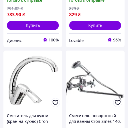
Готово к отправке
Готово к отправке
с картриджем 40 мм, цвет
хром
791
.82
₴
879
₴
783
.90
₴
829
₴
Купить
Купить
100%
96%
Дионис
Lovable
Смеситель для кухни
Смеситель поворотный
(кран на кухню) Cron
для ванны Cron Smes 140,
Hansberg 777
настенный