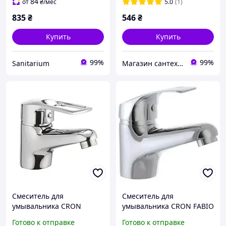
84
от
₴
/мес
5.0
(1)
835
₴
546
₴
Купить
Купить
99%
99%
Sanitarium
Магазин сантехники Eurotherm
Смеситель для
Смеситель для
умывальника CRON
умывальника CRON FABIO
GERMES 001
001
Готово к отправке
Готово к отправке