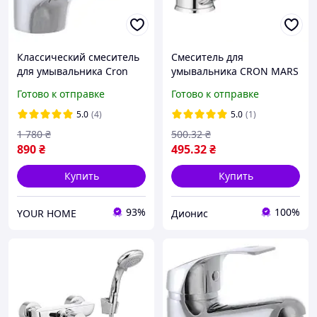
Классический смеситель
Смеситель для
для умывальника Cron
умывальника CRON MARS
Fabio, кран для раковины,
004 15 см
Готово к отправке
Готово к отправке
литой смеситель / кран
для умывальника
5.0
(4)
5.0
(1)
1 780
₴
500
.32
₴
890
₴
495
.32
₴
Купить
Купить
93%
100%
YOUR HOME
Дионис