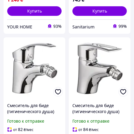
Купить
Купить
93%
99%
YOUR HOME
Sanitarium
Смеситель для биде
Смеситель для биде
(гигиенического душа)
(гигиенического душа)
Cron MARS 002 картридж
Cron HANSBERG 002
Готово к отправке
Готово к отправке
40 мм (CR0045)
картридж 40 мм (CR0027)
82
84
от
₴
/мес
от
₴
/мес