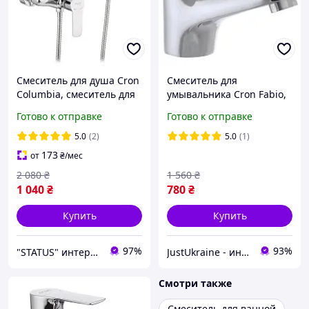
Смеситель для душа Cron
Смеситель для
Columbia, смеситель для
умывальника Cron Fabio,
ванной с душем,
одноручковый смеситель
Готово к отправке
Готово к отправке
смесители / краны для
в умывальник, кран для
душа с шлангом
раковины Хром / Силумин
5.0
(2)
5.0
(1)
173
от
₴
/мес
2 080
₴
1 560
₴
1 040
₴
780
₴
Купить
Купить
97%
93%
"STATUS" интернет магазин мужской и женской обуви
JustUkraine - интернет магазин мужской и женской обуви
Смотри также
Смеситель для ванной