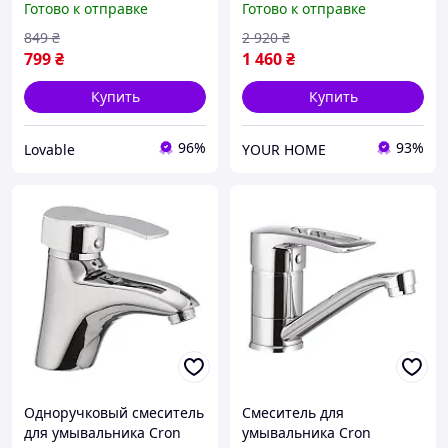
Готово к отправке
Готово к отправке
однорычажный высокий
двухвентильный
хром для кухонной мойки
смеситель в ванную
849
₴
2 920
₴
комнату
799
₴
1 460
₴
Купить
Купить
96%
93%
Lovable
YOUR HOME
Одноручковый смеситель
Смеситель для
для умывальника Cron
умывальника Cron