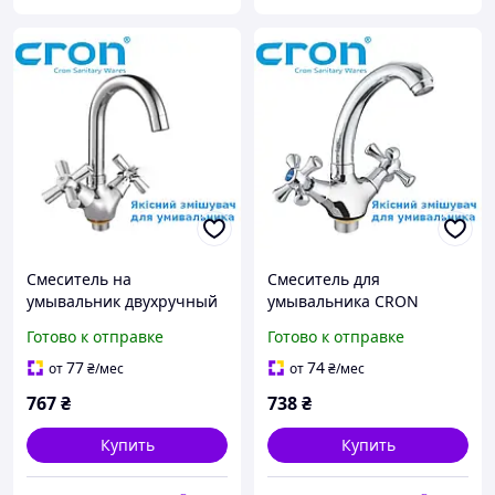
Смеситель на
Смеситель для
умывальник двухручный
умывальника CRON
CRON Polo Смесители для
Смесители для
Готово к отправке
Готово к отправке
умывальника Смесители
умывальника двухручные
для умывальника
полуоборотные
77
74
от
₴
/мес
от
₴
/мес
Керамические буксы
Смесители для
767
₴
738
₴
умывальника
Купить
Купить