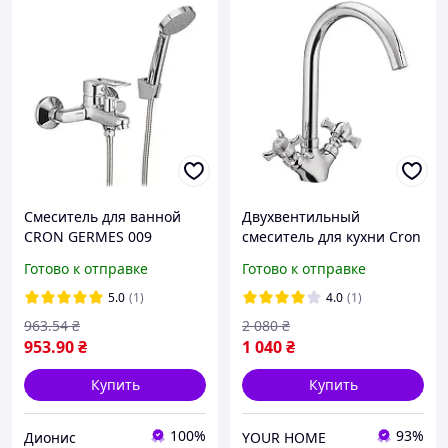
Смеситель для ванной
Двухвентильный
CRON GERMES 009
смеситель для кухни Cron
Zeus, поворотный
Готово к отправке
Готово к отправке
смеситель для кухни,
кухонный стальной кран
5.0
(1)
4.0
(1)
силумин
963
.54
₴
2 080
₴
953
.90
₴
1 040
₴
Купить
Купить
100%
93%
Дионис
YOUR HOME