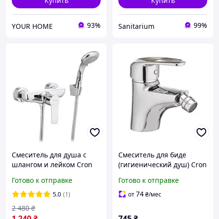
Купить
Купить
93%
99%
YOUR HOME
Sanitarium
Смеситель для душа с
Смеситель для биде
шлангом и лейком Cron
(гигиенический душ) Cron
Columbia, настенный
MAGIC 002 (CR0144)
Готово к отправке
Готово к отправке
душевой смеситель /
кран без гусака
74
5.0
(1)
от
₴
/мес
2 480
₴
1 240
₴
745
₴