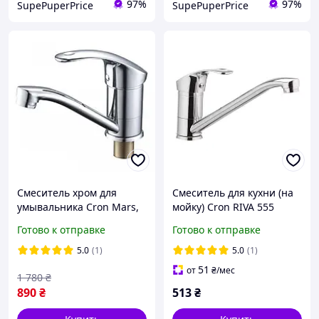
97%
97%
SupePuperPrice
SupePuperPrice
Смеситель хром для
Смеситель для кухни (на
умывальника Cron Mars,
мойку) Cron RIVA 555
поворотный смеситель
поворотный гусь (CRL)
Готово к отправке
Готово к отправке
для рукомойника,
смесители для раковин
5.0
(1)
5.0
(1)
51
от
₴
/мес
1 780
₴
890
₴
513
₴