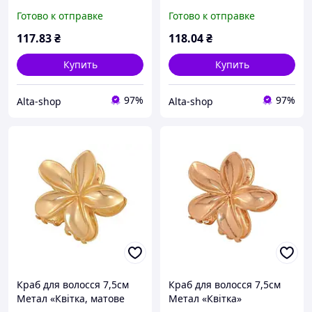
покрытием эмалью»
покрытием эмалью»
Готово к отправке
Готово к отправке
арт.289275 ТМ XUPING
арт.289278 ТМ XUPING
117
.83
₴
118
.04
₴
Купить
Купить
97%
97%
Alta-shop
Alta-shop
Краб для волосся 7,5см
Краб для волосся 7,5см
Метал «Квітка, матове
Метал «Квітка»