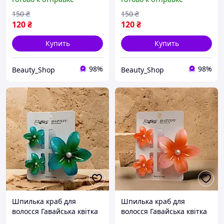
150
₴
150
₴
120
₴
120
₴
Купить
Купить
98%
98%
Beauty_Shop
Beauty_Shop
Шпилька краб для
Шпилька краб для
волосся Гавайська квітка
волосся Гавайська квітка
планшетці
планшетці