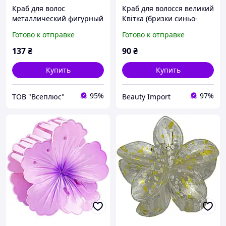
Краб для волос
Краб для волосся великий
металлический фигурный
Квітка (бризки синьо-
"Цветок", в ассортименте
жовті), 1 шт
Готово к отправке
Готово к отправке
137
₴
90
₴
Купить
Купить
95%
97%
ТОВ "Всеплюс"
Beauty Import