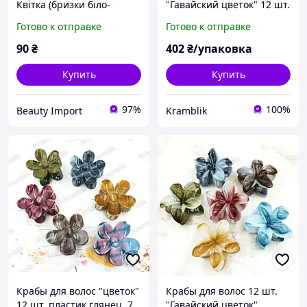
Квітка (бризки біло-
"Гавайский цветок" 12 шт.
рожеві), 1 шт
8 см яркие
Готово к отправке
Готово к отправке
полупрозрачные,
заколка-краб BKR-25
90
₴
402
₴/упаковка
Купить
Купить
97%
100%
Beauty Import
Kramblik
Крабы для волос "цветок"
Крабы для волос 12 шт.
12 шт, пластик глянец, 7
"Гавайский цветок",