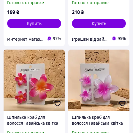
Готово к отправке
Готово к отправке
199
₴
210
₴
Купить
Купить
97%
95%
Интернет магазин аксессуаров АЛЬПАКА
Іграшки від зайчика
Шпилька краб для
Шпилька краб для
волосся Гавайська квітка
волосся Гавайська квітка
планшетці
планшетці
Готово к отправке
Готово к отправке