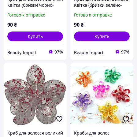
Квітка (бризки чорно-
Квітка (бризки зелено-
білі), 1 шт
помаранчеві), 1 шт
Готово к отправке
Готово к отправке
90
₴
90
₴
Купить
Купить
97%
97%
Beauty Import
Beauty Import
Краб для волосся великий
Крабы для волос