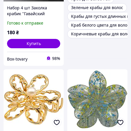
Зеленые крабы для волос
Набор 4 шт Заколка
крабик "Гавайский
Крабы для густых длинных в
цветок", зажим краб для
Готово к отправке
Краб белого цвета для волос
волос цветочек
180
₴
Коричневые крабы для воло
Купить
98%
Box-tovary