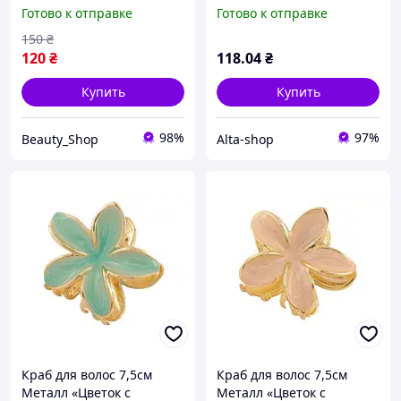
планшетці
покрытием эмалью»
Готово к отправке
Готово к отправке
арт.289273 ТМ XUPING
150
₴
120
₴
118
.04
₴
Купить
Купить
98%
97%
Beauty_Shop
Alta-shop
Краб для волос 7,5см
Краб для волос 7,5см
Металл «Цветок с
Металл «Цветок с