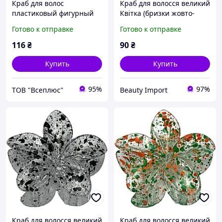
Краб для волос
Краб для волосся великий
пластиковый фигурный
Квітка (бризки жовто-
Lovit "Цветок"
білі), 1 шт
Готово к отправке
Готово к отправке
116
₴
90
₴
Купить
Купить
95%
97%
ТОВ "Всеплюс"
Beauty Import
Краб для волосся великий
Краб для волосся великий