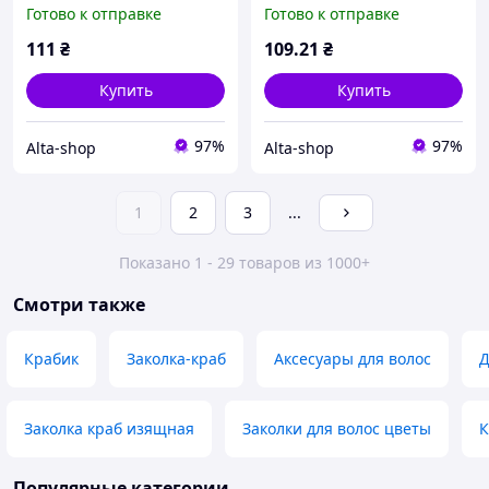
покриття» арт.289294 ТМ
арт.289292 ТМ XUPING
Готово к отправке
Готово к отправке
XUPING
111
₴
109
.21
₴
Купить
Купить
97%
97%
Alta-shop
Alta-shop
1
2
3
...
Показано 1 - 29 товаров из 1000+
Смотри также
Крабик
Заколка-краб
Аксесуары для волос
Д
Заколка краб изящная
Заколки для волос цветы
К
Популярные категории