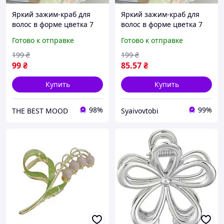
Яркий зажим-краб для
Яркий зажим-краб для
волос в форме цветка 7
волос в форме цветка 7
см x 7.7 см
см x 7.7 см
Готово к отправке
Готово к отправке
199
₴
199
₴
99
₴
85
.57
₴
Купить
Купить
98%
99%
THE BEST MOOD
Syaivovtobi