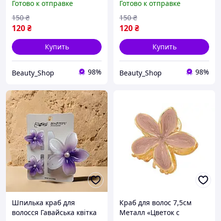
Готово к отправке
Готово к отправке
150
₴
150
₴
120
₴
120
₴
Купить
Купить
98%
98%
Beauty_Shop
Beauty_Shop
Шпилька краб для
Краб для волос 7,5см
волосся Гавайська квітка
Металл «Цветок с