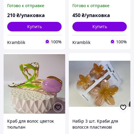
пластик глянец 8 см,
7 см матовий пластик,
Готово к отправке
Готово к отправке
заколка-краб KRТ 1
заколка-краб
210
₴/упаковка
450
₴/упаковка
Купить
Купить
100%
100%
Kramblik
Kramblik
Краб для волос цветок
Набір 3 шт. Краби для
тюльпан
волосся пластикові
"Гавайська квітка"