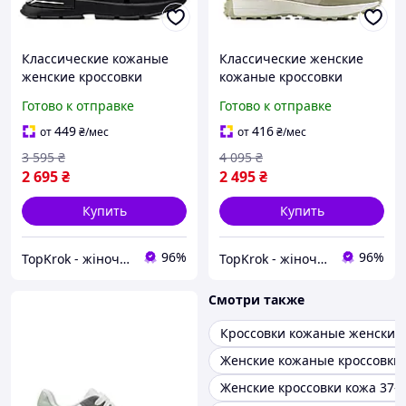
Классические кожаные
Классические женские
женские кроссовки
кожаные кроссовки
осенние черные на
весенние бежевые на
Готово к отправке
Готово к отправке
массивной толстой
высокой белой подошве и
подошве и высокой
удобной платформе
449
416
от
₴
/мес
от
₴
/мес
платформе
3 595
₴
4 095
₴
2 695
₴
2 495
₴
Купить
Купить
96%
96%
TopKrok - жіноче та чоловіче взуття, жіночі сумки та верхній одяг
TopKrok - жіноче та чоловіче взуття, жіночі сумки та верхній одяг
Смотри также
Кроссовки кожаные женские
Женские кожаные кроссовки
Женские кроссовки кожа 37-