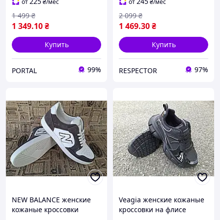
225
245
от
₴
/мес
от
₴
/мес
1 499
₴
2 099
₴
1 349
.10
₴
1 469
.30
₴
Купить
Купить
99%
97%
PORTAL
RESPECTOR
NEW BALANCE женские
Veagia женские кожаные
кожаные кроссовки
кроссовки на флисе