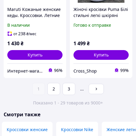
Maruti Кожаные женские
Жіночі кросівки Puma Білі
кеды. Кроссовки. Летние
стильні легкі шкіряні
туфли. Туфли. Размер 38
кроссовки летние белые
В наличии
Готово к отправке
(UK5)
стильные кроссовки пума
238
от
₴
/мес
1 430
₴
1 499
₴
Купить
Купить
96%
99%
Интернет-магазин "Pegas"
Cross_Shop
1
2
3
...
Показано 1 - 29 товаров из 9000+
Смотри также
Кроссовки женские
Кроссовки Nike
Женские летн