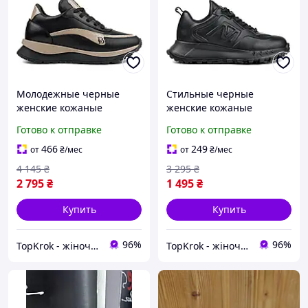
Молодежные черные
Стильные черные
женские кожаные
женские кожаные
удобные кроссовки на
кроссовки осенние на
Готово к отправке
Готово к отправке
стильной высокой
толстой массивной
подошве и толстой
подошве и удобной
466
249
от
₴
/мес
от
₴
/мес
платформе 37 размер
платформе со шнурками
4 145
₴
3 295
₴
2 795
₴
1 495
₴
Купить
Купить
96%
96%
TopKrok - жіноче та чоловіче взуття, жіночі сумки та верхній одяг
TopKrok - жіноче та чоловіче взуття, жіночі сумки та верхній одяг