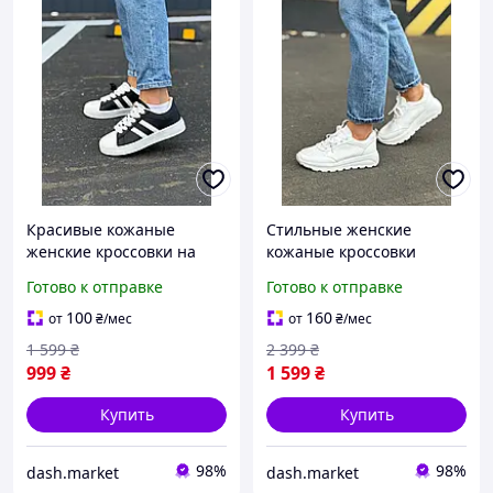
Красивые кожаные
Стильные женские
женские кроссовки на
кожаные кроссовки
шнурках на весну
белого цвета на высокой
Готово к отправке
Готово к отправке
трендовые спортивные
подошве дышащие
сникерсы на толстой
кроссы на шнурках для
100
160
от
₴
/мес
от
₴
/мес
подошве для девушек
девушек
1 599
₴
2 399
₴
999
₴
1 599
₴
Купить
Купить
98%
98%
dash.market
dash.market