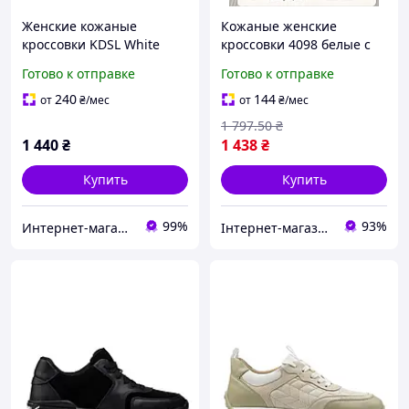
Женские кожаные
Кожаные женские
кроссовки KDSL White
кроссовки 4098 белые с
Beige белые с бежевым
черным из Вьетнама
Готово к отправке
Готово к отправке
38 (24,0 см)
резиновая подошва в
фирменной упаковке
240
144
от
₴
/мес
от
₴
/мес
размер 36-41
1 797
.50
₴
1 440
₴
1 438
₴
Купить
Купить
99%
93%
Интернет-магазин обуви "shoescomfort"
Інтернет-магазин Look 100 Clothes