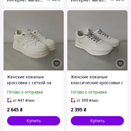
Женские кожаные
Женские кожаные
кроссовки с сеткой на
классические кроссовки с
высокой платформе
перфорацией белого
Готово к отправке
Готово к отправке
белого цвета
цвета
441
399
от
₴
/мес
от
₴
/мес
2 645
₴
2 395
₴
Купить
Купить