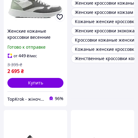
Женские кроссовки кожаные 
Женские кроссовки кожзам
Кожаные женские кроссовки
Женские кроссовки экокожа
Женские кожаные
кроссовки весенние
Кроссовки кожаные женские
серые на высокой белой
Готово к отправке
Кожаные женские кроссовки
подошве и удобной
платформе молодежные
449
от
₴
/мес
Женственные кроссовки кож
3 395
₴
2 695
₴
Купить
96%
TopKrok - жіноче та чоловіче взуття, жіночі сумки та верхній одяг