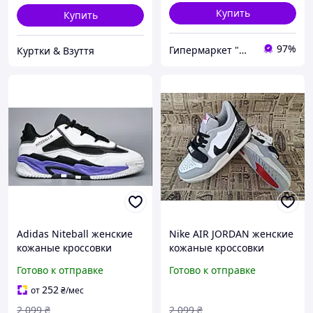
Купить
Купить
97%
Гипермаркет "Материк"
Куртки & Взуття
Adidas Niteball женские
Nike AIR JORDAN женские
кожаные кроссовки
кожаные кроссовки
Готово к отправке
Готово к отправке
252
от
₴
/мес
2 099
₴
2 099
₴