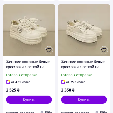
Женские кожаные белые
Женские кожаные белые
кроссовки с сеткой на
кроссовки с сеткой на
высокой платформе
платформе
Готово к отправке
Готово к отправке
421
392
от
₴
/мес
от
₴
/мес
2 525
₴
2 350
₴
Купить
Купить
86%
86%
Интернет магазин "Shoes City"
Интернет магазин "Shoes City"