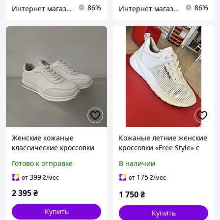
86%
86%
Интернет магазин "Shoes City"
Интернет магазин "Shoes City"
Женские кожаные
Кожаные летние женские
классические кроссовки
кроссовки «Free Style» с
белого цвета
сквозной перфорацией,
Готово к отправке
В наличии
белые
399
175
от
₴
/мес
от
₴
/мес
2 395
₴
1 750
₴
Купить
Купить