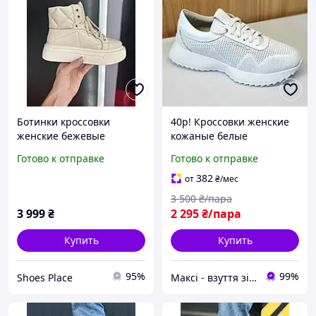
Ботинки кроссовки
40р! Кроссовки женские
женские бежевые
кожаные белые
кожаные демисезонные
перфорированые на
Готово к отправке
Готово к отправке
на байке на шнуровке
высокой подошве (Код:
молодежные спортивные
М3182)
382
от
₴
/мес
3 500
₴/пара
3 999
₴
2 295
₴/пара
Купить
Купить
95%
99%
Shoes Place
Максі - взуття зі знижками!