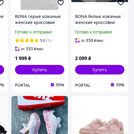
ые
BONA серые кожаные
BONA белые кожаные
женские кроссовки
женские кроссовки
Готово к отправке
Готово к отправке
350
5.0
(1)
от
₴
/мес
333
от
₴
/мес
1 999
₴
2 099
₴
Купить
Купить
9%
99%
99%
PORTAL
PORTAL