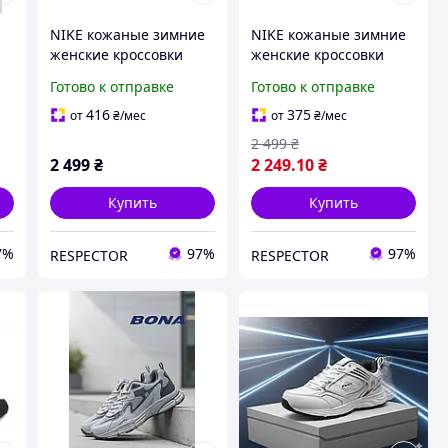
NIKE кожаные зимние
NIKE кожаные зимние
женские кроссовки
женские кроссовки
Готово к отправке
Готово к отправке
416
375
от
₴
/мес
от
₴
/мес
2 499
₴
2 499
₴
2 249
.10
₴
Купить
Купить
7%
97%
97%
RESPECTOR
RESPECTOR