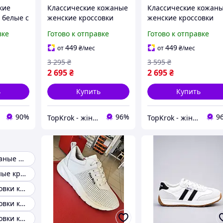
кие
Классические кожаные
Классические кожан
 белые с
женские кроссовки
женские кроссовки
етнама
осенние белые на
осенние черные на
вке
Готово к отправке
Готово к отправке
ошва в
массивной толстой
массивной толстой
аковке
подошве и высокой
подошве и высокой
449
449
от
₴
/мес
от
₴
/мес
платформе
платформе
3 295
₴
3 595
₴
2 695
₴
2 695
₴
ь
Купить
Купить
90%
96%
9
TopKrok - жіноче та чоловіче взуття, жіночі сумки та верхній одяг
TopKrok - жіноче та чоловіче взуття, жіночі сумки та верхній одяг
Кроссовки кожаные женские
Женские кожаные кроссовки черные
Женские кроссовки кожа 37-38
Женские кроссовки кожаные весна осень
Женские кроссовки кожзам