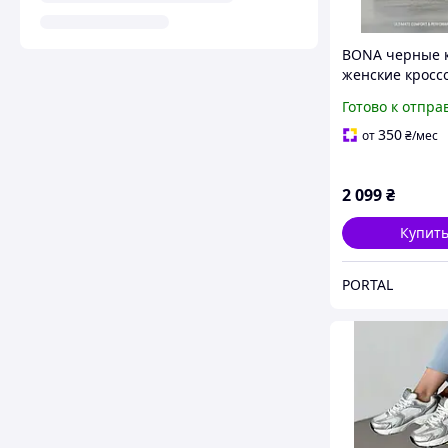
BONA черные 
женские кросс
Готово к отпра
350
от
₴
/мес
2 099
₴
Купит
PORTAL