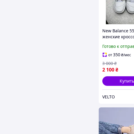
New Balance 5
женские кросс
Нью Баланс бе
Готово к отпра
серым кожаны
брендовые на 
350
от
₴
/мес
3 000
₴
2 100
₴
Купит
VELTO