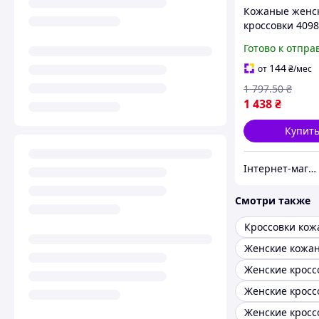
Кожаные женс
кроссовки 4098
черным из Вь
Готово к отпра
резиновая под
фирменной уп
144
от
₴
/мес
размер 36-41
1 797
.50
₴
1 438
₴
Купит
Інтернет-магазин Look 100 Clothes
Смотри также