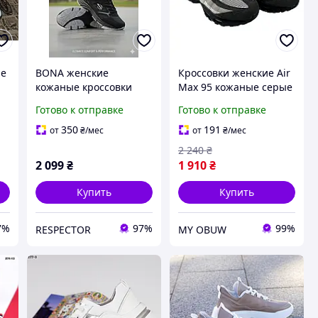
ие
BONA женские
Кроссовки женские Air
кожаные кроссовки
Max 95 кожаные серые
2059-8
Готово к отправке
Готово к отправке
350
191
от
₴
/мес
от
₴
/мес
2 240
₴
2 099
₴
1 910
₴
Купить
Купить
7%
97%
99%
RESPECTOR
MY OBUW