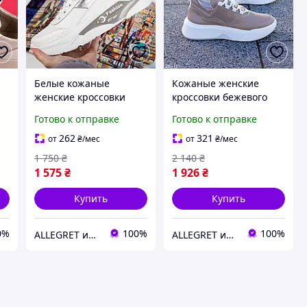
Белые кожаные
Кожаные женские
женские кроссовки
кроссовки бежевого
цвета на белой
Готово к отправке
Готово к отправке
подошве
262
321
от
₴
/мес
от
₴
/мес
1 750
₴
2 140
₴
1 575
₴
1 926
₴
Купить
Купить
0%
100%
100%
ALLEGRET интернет-магазин обуви
ALLEGRET интернет-магазин обуви