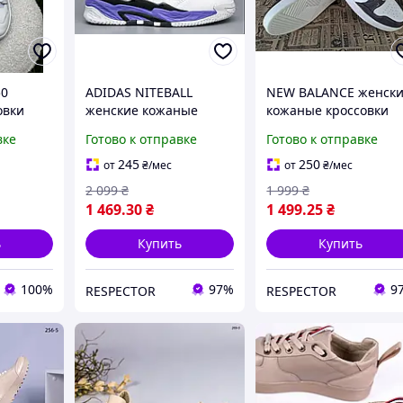
50
ADIDAS NITEBALL
NEW BALANCE женск
овки
женские кожаные
кожаные кроссовки
лые с
белые кроссовки
вке
Готово к отправке
Готово к отправке
е ретро
лето
245
250
от
₴
/мес
от
₴
/мес
2 099
₴
1 999
₴
1 469
.30
₴
1 499
.25
₴
ь
Купить
Купить
100%
97%
9
RESPECTOR
RESPECTOR