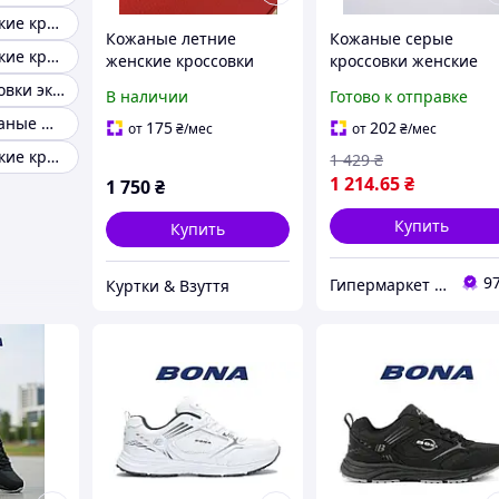
Кожаные женские кроссовки 39 размера
Кожаные летние
Кожаные серые
Кожаные женские кросссовки
женские кроссовки
кроссовки женские
«Free Style» с сквозной
демисезонные (5701)
Женские кроссовки экокожа
В наличии
Готово к отправке
перфорацией, белые
Кроссовки кожаные женские чорные
175
202
от
₴
/мес
от
₴
/мес
Кожаные женские кроссовки 36 размер
1 429
₴
1 214
.65
₴
1 750
₴
Купить
Купить
9
Гипермаркет "Материк"
Куртки & Взуття