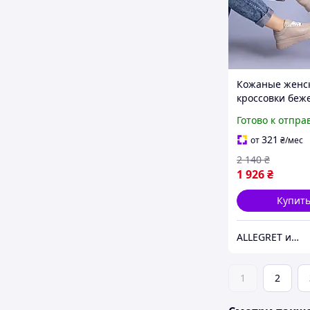
Кожаные женс
кроссовки беж
цвета 36-41
Готово к отпра
321
от
₴
/мес
2 140
₴
1 926
₴
Купит
ALLEGRET интернет-магазин обуви
1
2