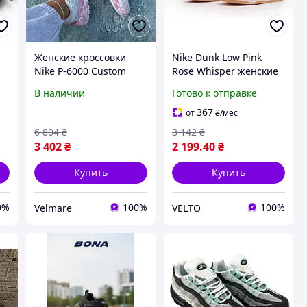
Женские кроссовки
Nike Dunk Low Pink
Nike P-6000 Custom
Rose Whisper женские
Pink розовые
кроссовки Найк
В наличии
Готово к отправке
текстильные с
розовые кожаные
кожаными вставками |
летние брендовые
367
от
₴
/мес
Легкие весенне-летние
6 804
₴
3 142
₴
кроссовки Nike
3 402
₴
2 199
.40
₴
Купить
Купить
9%
100%
100%
Velmare
VELTO