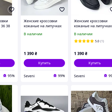
овки
Женские кроссовки
Женские кроссовки
 36 38
кожаные на липучках
кожаные на липучках
модные удобные белые
модные удобные
В наличии
В наличии
натуральная кожа
черные натуральная
кожа
5.0
(1)
1 390
₴
1 390
₴
ь
Купить
Купить
95%
99%
9
Seveni
Seveni