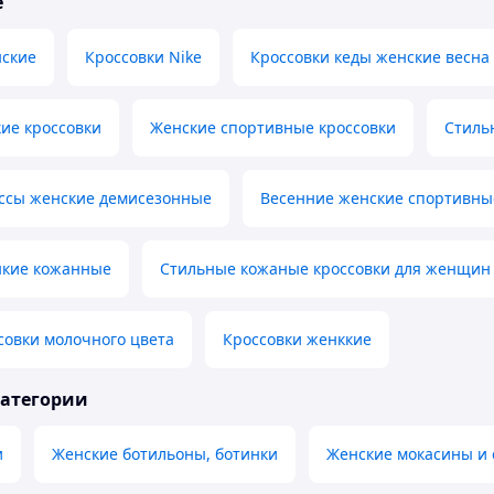
е
нские
Кроссовки Nike
Кроссовки кеды женские весна
ие кроссовки
Женские спортивные кроссовки
Стиль
оссы женские демисезонные
Весенние женские спортивные
нкие кожанные
Стильные кожаные кроссовки для женщин
совки молочного цвета
Кроссовки женккие
категории
и
Женские ботильоны, ботинки
Женские мокасины и