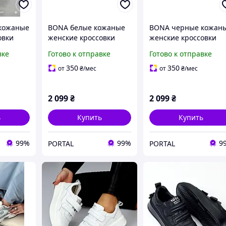
кожаные
BONA белые кожаные
BONA черные кожан
овки
женские кроссовки
женские кроссовки
вке
Готово к отправке
Готово к отправке
350
350
от
₴
/мес
от
₴
/мес
2 099
₴
2 099
₴
ь
Купить
Купить
99%
99%
9
PORTAL
PORTAL