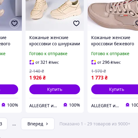
кие
Кожаные женские
Кожаные женские
евого
кроссовки со шнурками
кроссовки бежевого
светло-бежевые Только
цвета
вке
Готово к отправке
Готово к отправке
36 р-р
321
296
от
₴
/мес
от
₴
/мес
2 140
₴
1 970
₴
1 926
₴
1 773
₴
ь
Купить
Купить
100%
100%
10
ALLEGRET интернет-магазин обуви
ALLEGRET интернет-магазин обуви
3
...
Вперед
Показано 1 - 29 товаров из 9000+