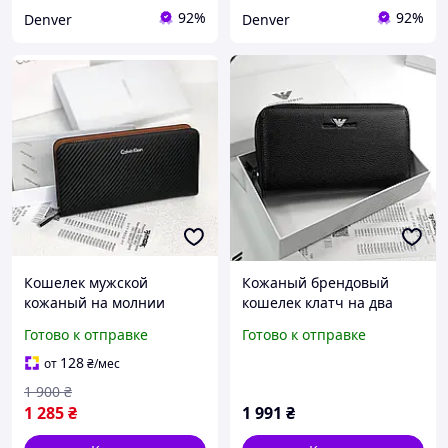
92%
92%
Denver
Denver
Кошелек мужской
Кожаный брендовый
кожаный на молнии
кошелек клатч на два
Calvin Klein черный
отделения Armani (6614)
Готово к отправке
Готово к отправке
брендовый клатч Келвин
кляйн в подарочной
128
от
₴
/мес
коробочке
1 900
₴
1 285
₴
1 991
₴