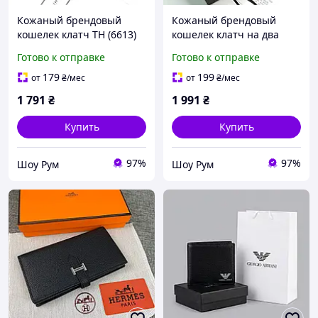
Кожаный брендовый
Кожаный брендовый
кошелек клатч TH (6613)
кошелек клатч на два
MDR
отделения Lacoste (6614)
Готово к отправке
Готово к отправке
179
199
от
₴
/мес
от
₴
/мес
1 791
₴
1 991
₴
Купить
Купить
97%
97%
Шоу Рум
Шоу Рум