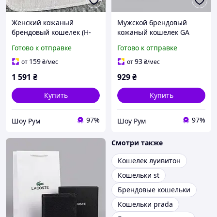
Женский кожаный
Мужской брендовый
брендовый кошелек (H-
кожаный кошелек GA
5123) black
(3032-1)
Готово к отправке
Готово к отправке
159
93
от
₴
/мес
от
₴
/мес
1 591
₴
929
₴
Купить
Купить
97%
97%
Шоу Рум
Шоу Рум
Смотри также
Кошелек луивитон
Кошельки st
Брендовые кошельки
Кошельки prada