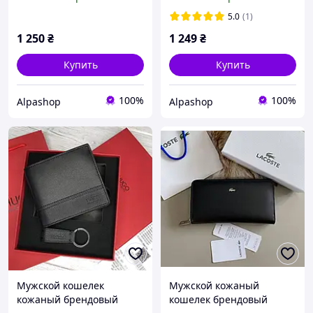
Мужской Кожаный
Парня Хьюго Босс
Кошелек Giorgio Armani
Бумажник для Мужчины
5.0
(1)
Черный
1 250
₴
1 249
₴
Купить
Купить
100%
100%
Alpashop
Alpashop
Мужской кошелек
Мужской кожаный
кожаный брендовый
кошелек брендовый