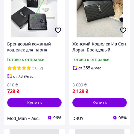
Брендовый кожаный
Женский Кошелек Ив Сен
кошелек для парня
Лоран Брендовый
Armani Мужской черный
Черный Классический
Готово к отправке
Готово к отправке
кошелек Lacoste Hugo
Кожаный Кошелек Yves
Boss Calvin Klein Gucci
Saint Laurent Toyvoo
355
5.0
(2)
от
₴
/мес
Жіночий Гаманець Ів Сен
73
от
₴
/мес
Лоран
810
₴
3 009
₴
729
₴
2 129
₴
Купить
Купить
96%
98%
Mod_Man – Аксессуары для мужчин!
DBUY