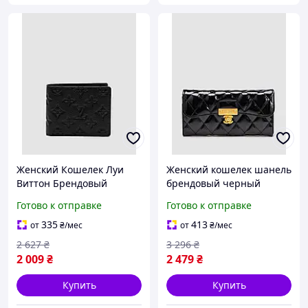
Женский Кошелек Луи
Женский кошелек шанель
Виттон Брендовый
брендовый черный
Черный Классический
классический кожаный
Готово к отправке
Готово к отправке
Кожаный Кошелек Louis
кошелек Chanel Denver
Vuitton Denver Жіночий
Жіночий гаманець
335
413
от
₴
/мес
от
₴
/мес
Гаманець Луї Віттон
шанель брендовий
2 627
₴
3 296
₴
чорний
2 009
₴
2 479
₴
Купить
Купить