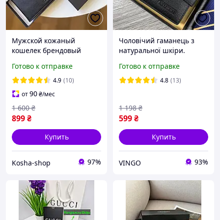
Мужской кожаный
Чоловічий гаманець з
кошелек брендовый
натуральної шкіри.
Lacoste стильное
Шкіряний гаманець
Готово к отправке
Готово к отправке
портмоне на кнопке из
чоловічий портмоне зі
натуральной кожи
шкіри Чорний
4.9
(10)
4.8
(13)
Лакосте на подарок
90
от
₴
/мес
1 600
₴
1 198
₴
899
₴
599
₴
Купить
Купить
97%
93%
Kosha-shop
VINGO