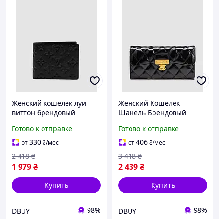
Женский кошелек луи
Женский Кошелек
виттон брендовый
Шанель Брендовый
черный классический
Черный Классический
Готово к отправке
Готово к отправке
кожаный кошелек Louis
Кожаный Кошелек Chanel
Vuitton DBUY Жіночий
DBUY Жіночий Гаманець
330
406
от
₴
/мес
от
₴
/мес
гаманець луї віттон
Шанель Брендовий
2 418
₴
3 418
₴
брендовий
Чорний
1 979
₴
2 439
₴
Купить
Купить
98%
98%
DBUY
DBUY