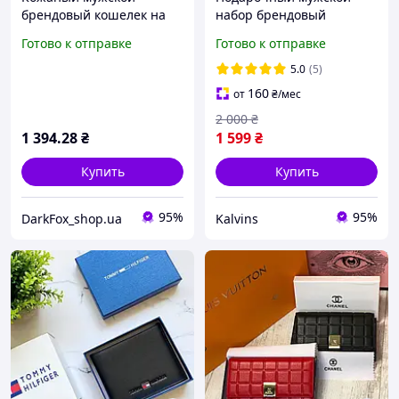
брендовый кошелек на
набор брендовый
кнопке Ск (6602) KLB
кожаный ремень и
Готово к отправке
Готово к отправке
кошелек Lacoste в
подарочной деревянной
5.0
(5)
коробочке
160
от
₴
/мес
2 000
₴
1 394
.28
₴
1 599
₴
Купить
Купить
95%
95%
DarkFox_shop.ua
Kalvins