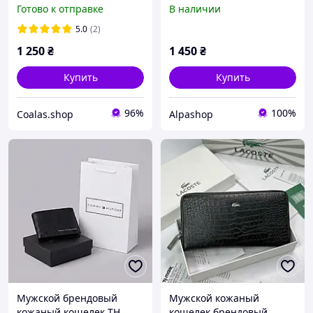
ВОSS черное портмоне с
Lacoste стильный
Готово к отправке
В наличии
карманом для купюр на
портмоне на молнии из
молнии без застежки
натуральной кожи
5.0
(2)
Босс
Лакосте на подарок
1 250
₴
1 450
₴
Купить
Купить
96%
100%
Coalas.shop
Alpashop
Мужской брендовый
Мужской кожаный
кожаный кошелек TH
кошелек брендовый