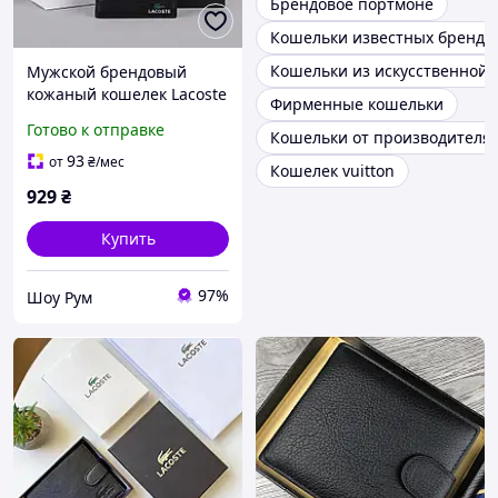
Брендовое портмоне
Кошельки известных брендо
Кошельки из искусственной 
Мужской брендовый
кожаный кошелек Lacoste
Фирменные кошельки
(1723-1)
Готово к отправке
Кошельки от производителя
93
от
₴
/мес
Кошелек vuitton
929
₴
Купить
97%
Шоу Рум