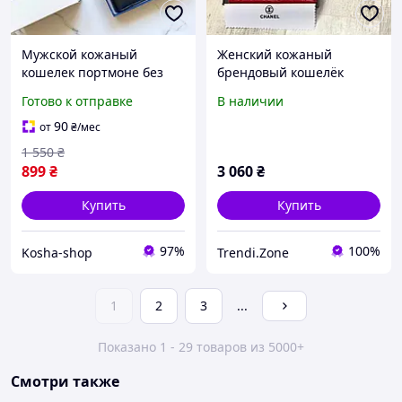
Мужской кожаный
Женский кожаный
кошелек портмоне без
брендовый кошелёк
застежки черный
Готово к отправке
В наличии
брендовое в фирменной
подарочной коробочке
90
от
₴
/мес
люкс качество
1 550
₴
899
₴
3 060
₴
Купить
Купить
97%
100%
Kosha-shop
Trendi.Zone
1
2
3
...
Показано 1 - 29 товаров из 5000+
Смотри также