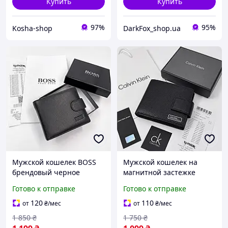
Купить
Купить
97%
95%
Kosha-shop
DarkFox_shop.ua
Мужской кошелек BOSS
Мужской кошелек на
брендовый черное
магнитной застежке
кожаное портмоне на
кожаный черный
Готово к отправке
Готово к отправке
кнопке с отделением для
брендовый с монетницей
монет и документов в
стильное портмоне в
120
110
от
₴
/мес
от
₴
/мес
фирменной упаковке
подарочной упаковке
1 850
₴
1 750
₴
люкс