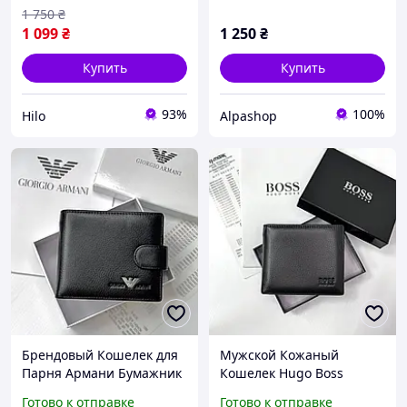
упаковке люкс
1 750
₴
1 099
₴
1 250
₴
Купить
Купить
93%
100%
Hilo
Alpashop
Брендовый Кошелек для
Мужской Кожаный
Парня Армани Бумажник
Кошелек Hugo Boss
для Мужчины Черный
Брендовый Кошелек для
Готово к отправке
Готово к отправке