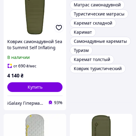
Матрас самонадувной
Туристические матрасы
Каремат складной
Каримат
Самонадувные карематы
Коврик самонадувной Sea
to Summit Self Inflating
Туризм
Camp Plus Mat 75mm
В наличии
Каремат толстый
Moss Regular STS
AMSICAPLR
690
от
₴
/мес
Коврик туристический
4 140
₴
Купить
93%
iGalaxy Гіпермаркет подарунків