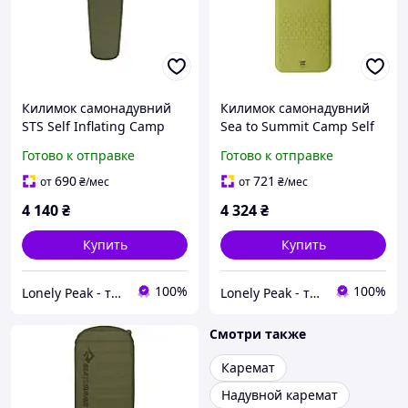
Килимок самонадувний
Килимок самонадувний
STS Self Inflating Camp
Sea to Summit Camp Self
Plus Mat, Moss, Regular,
Inflating Mat, Woodbine,
Готово к отправке
Готово к отправке
183x51x7.5см
Large Rectangular
198x64x4 см (STS 006508)
690
721
от
₴
/мес
от
₴
/мес
4 140
₴
4 324
₴
Купить
Купить
100%
100%
Lonely Peak - туристичне спорядження та одяг
Lonely Peak - туристичне спорядження та одяг
Смотри также
Каремат
Надувной каремат