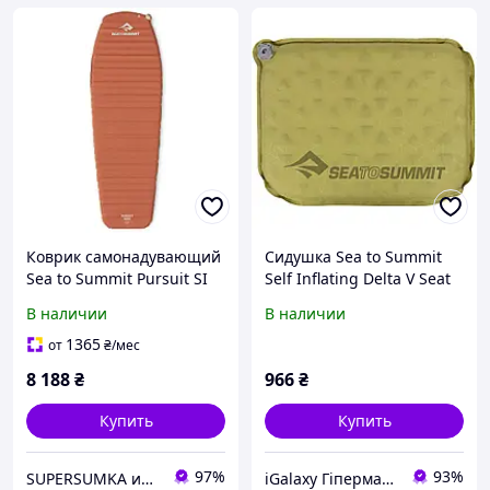
Коврик самонадувающий
Сидушка Sea to Summit
Sea to Summit Pursuit SI
Self Inflating Delta V Seat
Mat
Olive STS AMSIDS
В наличии
В наличии
1365
от
₴
/мес
8 188
₴
966
₴
Купить
Купить
97%
93%
SUPERSUMKA интернет магазин
iGalaxy Гіпермаркет подарунків