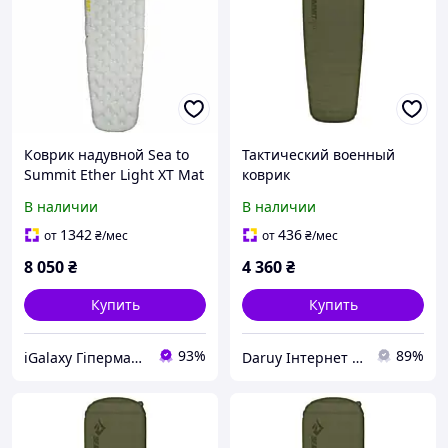
Коврик надувной Sea to
Тактический военный
Summit Ether Light XT Mat
коврик
100mm Regular STS
самонадувающийся Sea
В наличии
В наличии
AMELXTR
to Summit Self Inflating
Camp Plus Mat, Large,
1342
436
от
₴
/мес
от
₴
/мес
198x64x7.5см
8 050
₴
4 360
₴
Купить
Купить
93%
89%
iGalaxy Гіпермаркет подарунків
Daruy Інтернет Магазин "Туристичне спорядження"