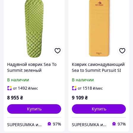
Надувной коврик Sea To
Коврик самонадувающий
Summit зеленый
Sea to Summit Pursuit SI
Mat
В наличии
В наличии
1492
1518
от
₴
/мес
от
₴
/мес
8 955
₴
9 109
₴
Купить
Купить
97%
97%
SUPERSUMKA интернет магазин
SUPERSUMKA интернет магазин