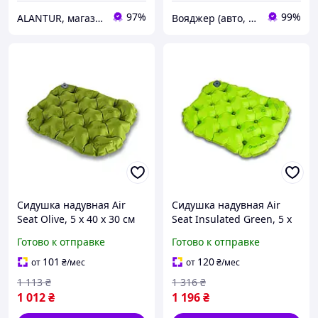
97%
99%
ALANTUR, магазин туристичного спорядження та велосипедів
Вояджер (авто, туризм, спорт)
Сидушка надувная Air
Сидушка надувная Air
Seat Olive, 5 х 40 х 30 см
Seat Insulated Green, 5 х
от Sea to Summit 9327-VO
40 х 30 см от Sea to
Готово к отправке
Готово к отправке
Summit 9327-VO
101
120
от
₴
/мес
от
₴
/мес
1 113
₴
1 316
₴
1 012
₴
1 196
₴