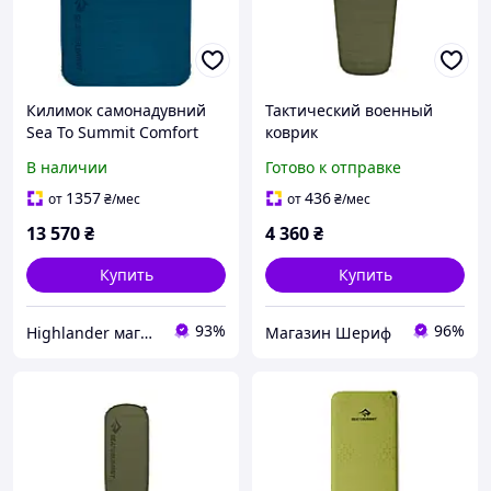
Килимок самонадувний
Тактический военный
Sea To Summit Comfort
коврик
Deluxe Self Inflating
самонадувающийся Sea
В наличии
Готово к отправке
Camper Van Byron Blue
to Summit Self Inflating
синій
Camp Plus Mat, Large,
1357
436
от
₴
/мес
от
₴
/мес
198x64x7.5см
13 570
₴
4 360
₴
Купить
Купить
93%
96%
Highlander магазин
Магазин Шериф