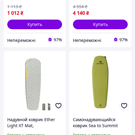
9327|
1 113
₴
4 554
₴
1 012
₴
4 140
₴
Купить
Купить
97%
97%
Непереможні
Непереможні
Надувной коврик Ether
Самонадувающийся
Light XT Mat,
коврик Sea to Summit
183х55х10см, Grey от Sea
Camp Self Inflating Mat,