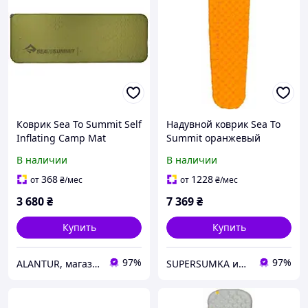
Коврик Sea To Summit Self
Надувной коврик Sea To
Inflating Camp Mat
Summit оранжевый
Rectangular R-Value 4,
В наличии
В наличии
Зелёный, 183x64 см
368
1228
от
₴
/мес
от
₴
/мес
3 680
₴
7 369
₴
Купить
Купить
97%
97%
ALANTUR, магазин туристичного спорядження та велосипедів
SUPERSUMKA интернет магазин