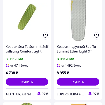
Коврик Sea To Summit Self
Коврик надувной Sea To
Inflating Comfort Light
Summit Ether Light XT
Regular 183 см, 600 г,
Mat, серый
В наличии
В наличии
зелёный
474
1492
от
₴
/мес
от
₴
/мес
4 738
₴
8 955
₴
Купить
Купить
97%
97%
ALANTUR, магазин туристичного спорядження та велосипедів
SUPERSUMKA интернет магазин