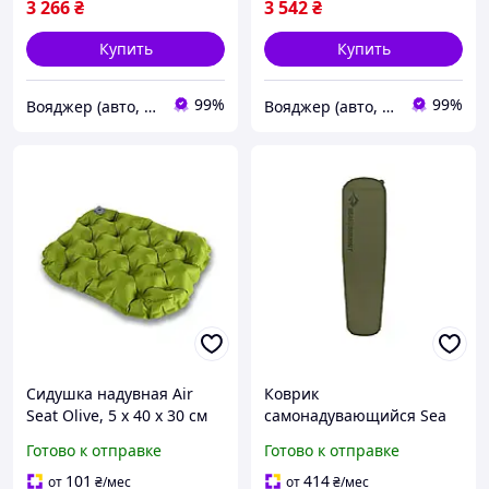
3 266
₴
3 542
₴
Купить
Купить
99%
99%
Вояджер (авто, туризм, спорт)
Вояджер (авто, туризм, спорт)
Сидушка надувная Air
Коврик
Seat Olive, 5 х 40 х 30 см
самонадувающийся Sea
от Sea to Summit |neper-
to Summit Self Inflating
Готово к отправке
Готово к отправке
9327|
Camp Plus Mat, Regular,
183x51x7.5см |neper-
101
414
от
₴
/мес
от
₴
/мес