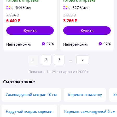
Готово к отправке
Готово к отправке
to Summit |neper-9327|
Woodbine, Regular
4x183x56см |neper-9327|
644
327
от
₴
/мес
от
₴
/мес
7 084
₴
3 593
₴
6 440
₴
3 266
₴
Купить
Купить
97%
97%
Непереможні
Непереможні
1
2
3
...
Показано 1 - 29 товаров из 2000+
Смотри также
Самонадувной матрас 10 см
Каремат в палатку
К
Надувной коврик каремат
Каремат самонадувной 5 см