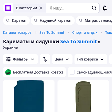
В категории
Каремат
Надувной каремат
Матрас самона
Каталог товаров
Sea To Summit
Спорт и отдых
Тов
Карематы и сидушки
Sea To Summit
в
Украине
Фильтры
Цена
Тип коврика
Бесплатная доставка Rozetka
Самонадувающийся