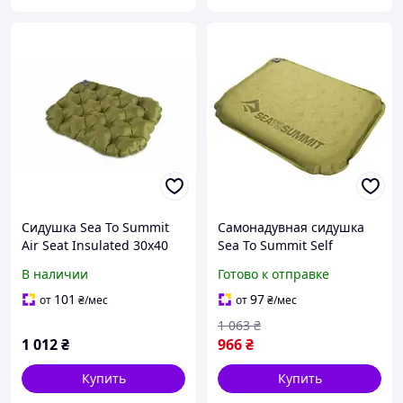
Сидушка Sea To Summit
Самонадувная сидушка
Air Seat Insulated 30х40
Sea To Summit Self
см, зелёная, 75 Denier
Inflating Delta V Seat
В наличии
Готово к отправке
Polyester
Olive, 40 см х 30 см х 4 см
9327-VO
101
97
от
₴
/мес
от
₴
/мес
1 063
₴
1 012
₴
966
₴
Купить
Купить