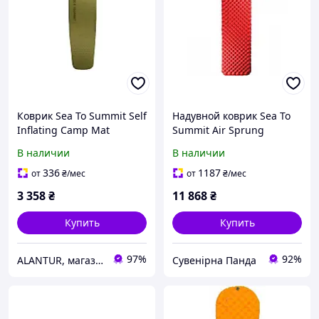
Коврик Sea To Summit Self
Надувной коврик Sea To
Inflating Camp Mat
Summit Air Sprung
Regular, R-Value 4, 3,8 см
Comfort Plus Insulated
В наличии
В наличии
толщины, зелёный
Mat Rectangular Large
(1033-STS AMCPINSRLAS)
336
1187
от
₴
/мес
от
₴
/мес
3 358
₴
11 868
₴
Купить
Купить
97%
92%
ALANTUR, магазин туристичного спорядження та велосипедів
Сувенірна Панда