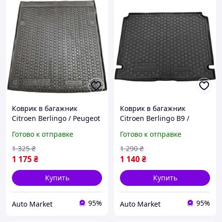
Коврик в багажник
Коврик в багажник
Citroen Berlingo / Peugeot
Citroen Berlingo B9 /
Rifter 2019- длинная база
Peugeot Partner Tepee
Готово к отправке
Готово к отправке
резиновый
2008-2018 резиновый
1 325
₴
1 290
₴
1 175
₴
1 140
₴
Купить
Купить
95%
95%
Auto Market
Auto Market