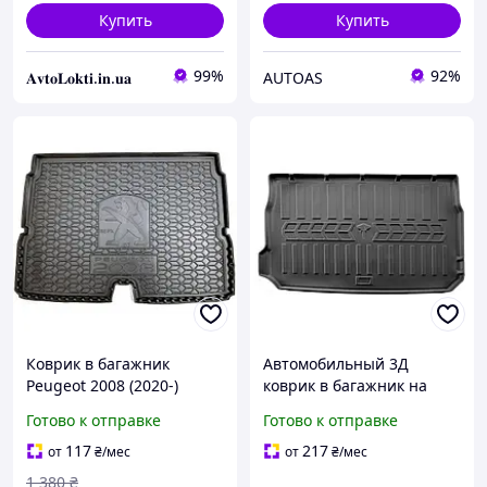
Купить
Купить
99%
92%
𝐀𝐯𝐭𝐨𝐋𝐨𝐤𝐭𝐢.𝐢𝐧.𝐮𝐚
AUTOAS
Коврик в багажник
Автомобильный 3Д
Peugeot 2008 (2020-)
коврик в багажник на
(верхняя полка) (Avto-
PEUGEOT 2008 (2013-2019)
Готово к отправке
Готово к отправке
Gumm)
117
217
от
₴
/мес
от
₴
/мес
1 380
₴