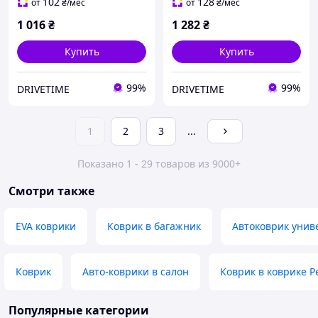
102
128
от
₴
/мес
от
₴
/мес
1 016
₴
1 282
₴
Купить
Купить
99%
99%
DRIVETIME
DRIVETIME
1
2
3
...
Показано 1 - 29 товаров из 9000+
Смотри также
EVA коврики
Коврик в багажник
Автоковрик уни
Коврик
Авто-коврики в салон
Коврик в коврике P
Популярные категории