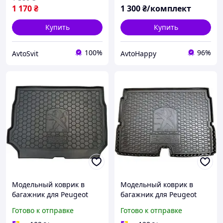
1 170
₴
1 300
₴/комплект
Купить
Купить
100%
96%
AvtoSvit
AvtoHappy
Модельный коврик в
Модельный коврик в
багажник для Peugeot
багажник для Peugeot
2008 I (2013-2019) (Avto-
2008 II (2019-...) Верхня
Готово к отправке
Готово к отправке
Gumm)
поличка (Avto-Gumm)