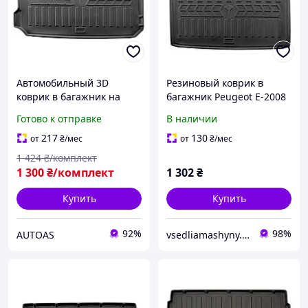
Автомобильный 3D
Резиновый коврик в
коврик в багажник на
багажник Peugeot E-2008
PEUGEOT 2008 (2013-2019)
(2019+) верхняя полочка
Готово к отправке
В наличии
(Stingray), Пежо Е 2008
217
130
от
₴
/мес
от
₴
/мес
1 424
₴/комплект
1 300
₴/комплект
1 302
₴
Купить
Купить
92%
98%
AUTOAS
vsedliamashyny.in.ua