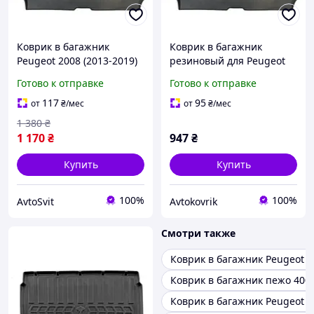
Коврик в багажник
Коврик в багажник
Peugeot 2008 (2013-2019)
резиновый для Peugeot
(Avto-Gumm)
2008 2013-2019 / Пежо
Готово к отправке
Готово к отправке
2008 автогум
117
95
от
₴
/мес
от
₴
/мес
1 380
₴
1 170
₴
947
₴
Купить
Купить
100%
100%
AvtoSvit
Avtokovrik
Смотри также
Коврик в багажник Peugeot 3
Коврик в багажник пежо 400
Коврик в багажник Peugeot 3