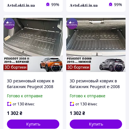
99%
99%
𝐀𝐯𝐭𝐨𝐋𝐨𝐤𝐭𝐢.𝐢𝐧.𝐮𝐚
𝐀𝐯𝐭𝐨𝐋𝐨𝐤𝐭𝐢.𝐢𝐧.𝐮𝐚
3D резиновый коврик в
3D резиновый коврик в
багажник Peugeot 2008
багажник Peugeot e-2008
верхний 2019-... Пежо
нижний 2019-... Пежо
Готово к отправке
Готово к отправке
2008
2008
130
130
от
₴
/мес
от
₴
/мес
1 302
₴
1 302
₴
Купить
Купить