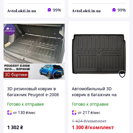
99%
99%
𝐀𝐯𝐭𝐨𝐋𝐨𝐤𝐭𝐢.𝐢𝐧.𝐮𝐚
𝐀𝐯𝐭𝐨𝐋𝐨𝐤𝐭𝐢.𝐢𝐧.𝐮𝐚
3D резиновый коврик в
Автомобильный 3D
багажник Peugeot e-2008
коврик в багажник на
верхний 2019-... Пежо
PEUGEOT 2008
Готово к отправке
Готово к отправке
2008
(2019-...)/PEUGEOT e-2008
(2019-...) (lower trunk)
130
217
от
₴
/мес
от
₴
/мес
1 424
₴/комплект
1 302
₴
1 300
₴/комплект