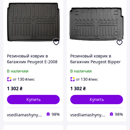
Резиновый коврик в
Резиновый коврик в
багажник Peugeot E-2008
багажник Peugeot Bipper
(2019+) нижняя полочка
2008+ (Stingray), Пежо
В наличии
В наличии
(Stingray), Пежо Е 2008
Бипер
130
130
от
₴
/мес
от
₴
/мес
1 302
₴
1 302
₴
Купить
Купить
98%
98%
vsedliamashyny.in.ua
vsedliamashyny.in.ua