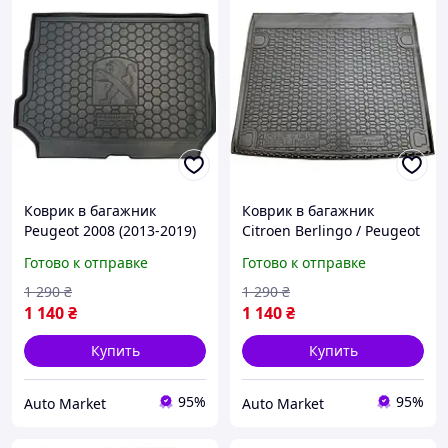
Коврик в багажник
Коврик в багажник
Peugeot 2008 (2013-2019)
Citroen Berlingo / Peugeot
(Avto-Gumm)
Rifter 2019- пассажир
Готово к отправке
Готово к отправке
короткая база резиновый
1 290
₴
1 290
₴
1 140
₴
1 140
₴
Купить
Купить
95%
95%
Auto Market
Auto Market