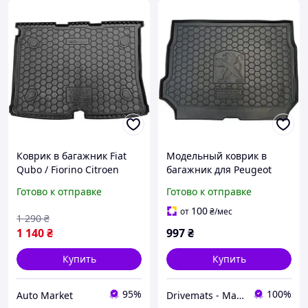
Коврик в багажник Fiat
Модельный коврик в
Qubo / Fiorino Citroen
багажник для Peugeot
Nemo / Peugeot Bipper
2008 I (2013-2019) (Avto-
Готово к отправке
Готово к отправке
2007-2008 резиновый
Gumm)
100
от
₴
/мес
1 290
₴
1 140
₴
997
₴
Купить
Купить
95%
100%
Auto Market
Drivemats - Магазин автокилимків