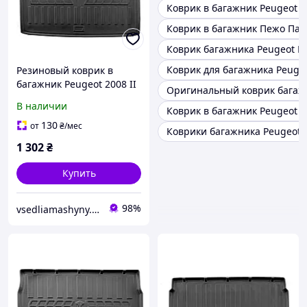
Коврик в багажник Peugeot 2
Коврик в багажник Пежо Пар
Коврик багажника Peugeot Ex
Коврик для багажника Peugeo
Резиновый коврик в
багажник Peugeot 2008 II
Оригинальный коврик багаж
(2019+) верхняя полочка
В наличии
Коврик в багажник Peugeot E
(Stingray), Пежо 2008
130
от
₴
/мес
Коврики багажника Peugeot
1 302
₴
Купить
98%
vsedliamashyny.in.ua