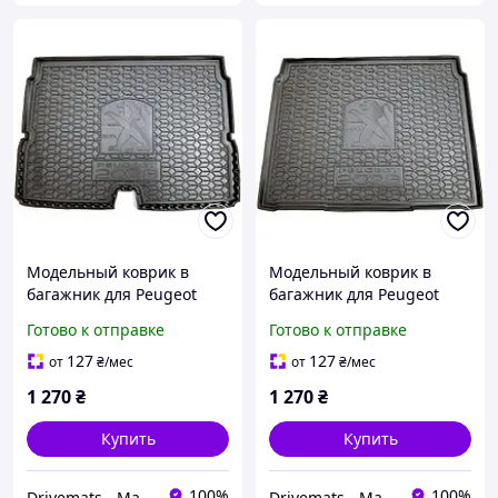
Модельный коврик в
Модельный коврик в
багажник для Peugeot
багажник для Peugeot
2008 II (2019-...) Верхня
2008 II (2019-...) Нижня
Готово к отправке
Готово к отправке
поличка (Avto-Gumm)
поличка (Avto-Gumm)
127
127
от
₴
/мес
от
₴
/мес
1 270
₴
1 270
₴
Купить
Купить
100%
100%
Drivemats - Магазин автокилимків
Drivemats - Магазин автокилимків