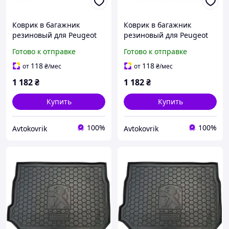
Коврик в багажник
Коврик в багажник
резиновый для Peugeot
резиновый для Peugeot
2008 2020-2025 Нижняя
2008 2020-2025 Верхняя
Готово к отправке
Готово к отправке
полка / Пежо 2008
полка / Пежо 2008
автогум
автогум
118
118
от
₴
/мес
от
₴
/мес
1 182
₴
1 182
₴
Купить
Купить
100%
100%
Avtokovrik
Avtokovrik