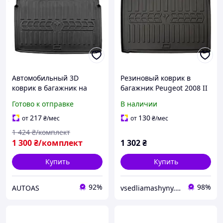
Автомобильный 3D
Резиновый коврик в
коврик в багажник на
багажник Peugeot 2008 II
PEUGEOT 2008
(2019+) нижняя полочка
Готово к отправке
В наличии
(2019-...)/PEUGEOT e-2008
(Stingray), Пежо 2008
(2019-...) (upper trunk)
217
130
от
₴
/мес
от
₴
/мес
1 424
₴/комплект
1 300
₴/комплект
1 302
₴
Купить
Купить
92%
98%
AUTOAS
vsedliamashyny.in.ua