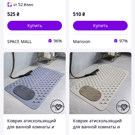
36.5х69 см
52
от
₴
/мес
525
₴
510
₴
Купить
Купить
96%
97%
SPACE MALL
Mansion
Коврик атискользящий
Коврик атискользящий
для ванной комнаты и
для ванной комнаты и
душа,массажный для ног
душа,массажный для ног