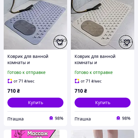
Коврик для ванной
Коврик для ванной
комнаты и
комнаты и
душа,массажный для ног
душа,массажный для ног
Готово к отправке
Готово к отправке
силиконовый
силиконовый
антискользящий с
антискользящий с
71
71
от
₴
/мес
от
₴
/мес
присосками, серый 50х80
присосками, бежевый
710
₴
710
₴
см
50х80 см
Купить
Купить
98%
98%
Пташка
Пташка