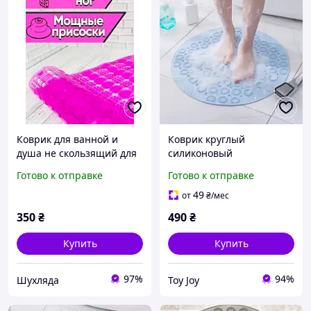
Коврик для ванной и
Коврик круглый
душа не скользящий для
силиконовый
детей "Массажный"
нескользящий для ванны
Готово к отправке
Готово к отправке
большой 78х48 розовый
Bathlux 55х55 см
массажный коврик для
49
от
₴
/мес
душа, Голубой
350
₴
490
₴
Купить
Купить
97%
94%
Шухляда
Toy Joy