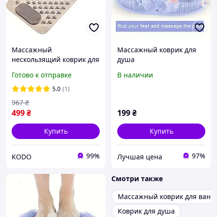
Массажный
Массажный коврик для
нескользящий коврик для
душа
ванной комнаты 36 x 69
Готово к отправке
В наличии
см Коврик силиконовый
массажный для душа с
5.0
(1)
присосками
967
₴
499
₴
199
₴
Купить
Купить
99%
97%
KODO
Лучшая цена
Смотри также
Массажный коврик для ванн
Коврик для душа