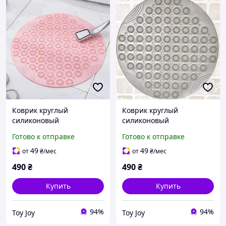
Коврик круглый
Коврик круглый
силиконовый
силиконовый
нескользящий для ванны
нескользящий для ванны
Готово к отправке
Готово к отправке
Bathlux 55х55 см
Bathlux 55х55 см
массажный коврик для
массажный коврик для
49
49
от
₴
/мес
от
₴
/мес
душа, Розовый
душа, khaki
490
₴
490
₴
Купить
Купить
94%
94%
Toy Joy
Toy Joy