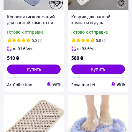
Коврик атискользящий
Коврик для ванной
для ванной комнаты и
комнаты и душа
душа,массажный для ног
атискользящий,массажн
Готово к отправке
Готово к отправке
силиконовый с
ый для тела силиконовый
присосками, серый
с присосками, белый
5.0
(1)
5.0
(2)
36.5х69 см
40х100 см
51
58
от
₴
/мес
от
₴
/мес
510
₴
580
₴
Купить
Купить
99%
98%
ArtСollection
Sova market