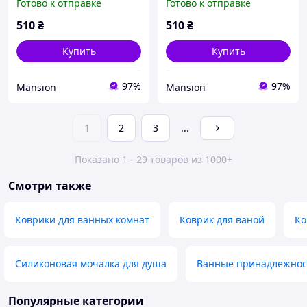
Готово к отправке
Готово к отправке
силиконовый с
силиконовый с
присосками, серый
присосками, бежевый
510
₴
510
₴
36.5х69 см
36.5х69 см
Купить
Купить
97%
97%
Mansion
Mansion
1
2
3
...
Показано 1 - 29 товаров из 1000+
Смотри также
Коврики для ванных комнат
Коврик для ваной
Ко
Силиконовая мочалка для душа
Ванные принадлежнос
Популярные категории