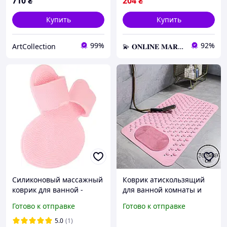
710
₴
204
₴
Купить
Купить
99%
92%
ArtСollection
💫 𝐎𝐍𝐋𝐈𝐍𝐄 𝐌𝐀𝐑𝐊𝐄𝐓 💫 – Актуальные товары по самым выгодным ценам!
Силиконовый массажный
Коврик атискользящий
коврик для ванной -
для ванной комнаты и
Нескользящий коврик для
душа,массажный для ног
Готово к отправке
Готово к отправке
душа
силиконовый с
присосками, розовый
5.0
(1)