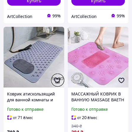
Купить
Купить
99%
99%
ArtСollection
ArtСollection
Коврик атискользящий
МАССАЖНЫЙ КОВРИК В
для ванной комнаты и
ВАННУЮ MASSAGE BAETH
душа,массажный для ног
MAT, Коврик для душа,
Готово к отправке
Готово к отправке
силиконовый с
Щетка для стоп
присосками, серый 50х80
71
20
от
₴
/мес
от
₴
/мес
см
340
₴