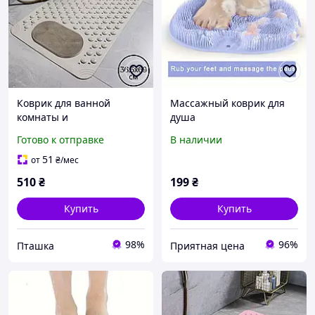
Коврик для ванной
Массажный коврик для
комнаты и
душа
душа,массажный для ног
Готово к отправке
В наличии
силиконовый
антискользящий с
51
от
₴
/мес
присосками, бежевый
510
₴
199
₴
36.5х69 см
Купить
Купить
98%
96%
Пташка
Приятная цена