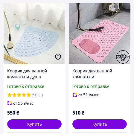
Коврик для ванной
Коврик для ванной
комнаты и душа
комнаты и
силиконовый
душа,массажный для ног
Готово к отправке
Готово к отправке
нескользящий Bathlux
с присосками
54*54 см массажный
силиконовый
51
5.0
(1)
от
₴
/мес
коврик ног, голубой
антискользящий,
55
от
₴
/мес
розовый 36.5х69 см
550
₴
510
₴
Купить
Купить