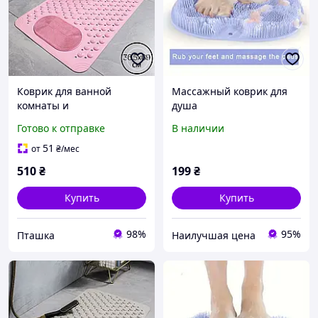
Коврик для ванной
Массажный коврик для
комнаты и
душа
душа,массажный для ног
Готово к отправке
В наличии
силиконовый
антискользящий с
51
от
₴
/мес
присосками, розовый
510
₴
199
₴
36.5х69 см
Купить
Купить
98%
95%
Пташка
Наилучшая цена