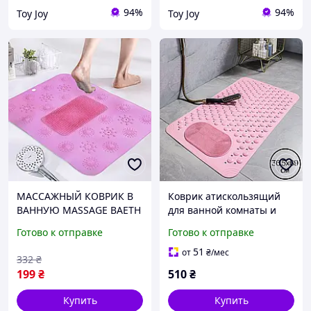
94%
94%
Toy Joy
Toy Joy
МАССАЖНЫЙ КОВРИК В
Коврик атискользящий
ВАННУЮ MASSAGE BAETH
для ванной комнаты и
MAT, Коврик для душа,
душа,массажный для ног
Готово к отправке
Готово к отправке
Щетка для стоп
силиконовый с
присосками, розовый
51
от
₴
/мес
332
₴
36.5х69 см
199
₴
510
₴
Купить
Купить