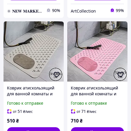
90%
99%
🔆 𝐍𝐄𝐖 𝐌𝐀𝐑𝐊𝐄𝐓 🔆 – Продукция премиум-класса от официального представителя!
ArtСollection
Коврик атискользящий
Коврик атискользящий
для ванной комнаты и
для ванной комнаты и
душа,массажный для ног
душа,массажный для ног
Готово к отправке
Готово к отправке
силиконовый с
силиконовый с
присосками, бежевый
присосками, розовый
51
71
от
₴
/мес
от
₴
/мес
36.5х69 см
50х80 см
510
₴
710
₴