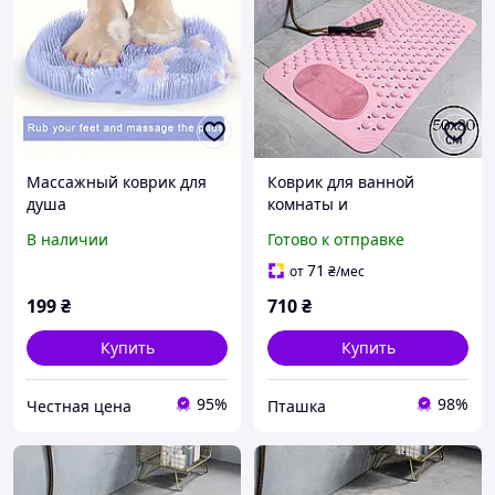
Массажный коврик для
Коврик для ванной
душа
комнаты и
душа,массажный для ног
В наличии
Готово к отправке
силиконовый
антискользящий с
71
от
₴
/мес
присосками, розовый
199
₴
710
₴
50х80 см
Купить
Купить
95%
98%
Честная цена
Пташка