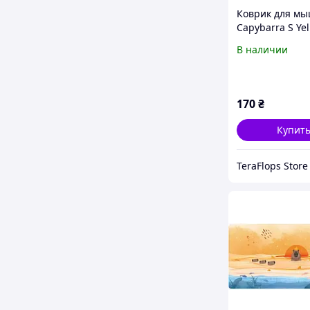
Коврик для мы
Capybarra S Yel
PAD-S-CAPY-YE
В наличии
170
₴
Купит
TeraFlops Store