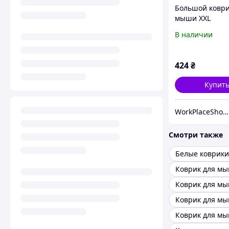
Большой коври
мыши XXL
WorkPlaceShop
В наличии
Ukrainian Orn
Blue Yellow иг
поверхность De
424
₴
украинским
орнаментом
Купит
WorkPlaceShop - Студія настільних покриттів
Смотри также