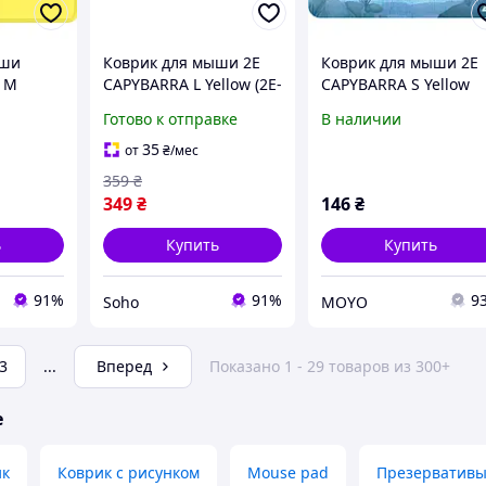
ыши
Коврик для мыши 2E
Коврик для мыши 2E
O M
CAPYBARRA L Yellow (2E-
CAPYBARRA S Yellow
)
PAD-L-CAPY-YELLOW)
(250х200х2мм) (2E-PAD
Готово к отправке
В наличии
S-CAPY-YELLOW)
35
от
₴
/мес
359
₴
349
₴
146
₴
ь
Купить
Купить
91%
91%
9
Soho
MOYO
3
...
Вперед
Показано 1 - 29 товаров из 300+
е
ик
Коврик с рисунком
Mouse pad
Презервативы 