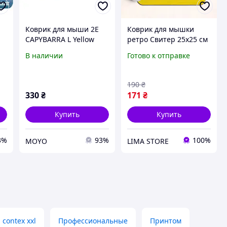
Коврик для мыши 2E
Коврик для мышки
CAPYBARRA L Yellow
ретро Свитер 25x25 см
-
(800х400х2мм) (2E-PAD-
В наличии
Готово к отправке
L-CAPY-YELLOW)
190
₴
330
₴
171
₴
Купить
Купить
3%
93%
100%
MOYO
LIMA STORE
contex xxl
Профессиональные
Принтом