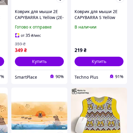
Коврик для мыши 2E
Коврик для мыши 2E
с
CAPYBARRA L Yellow (2E-
CAPYBARRA S Yellow
PAD-L-CAPY-YELLOW)
(2E-PAD-S-CAPY-
Готово к отправке
В наличии
YELLOW)
)
35
от
₴
/мес
359
₴
349
₴
219
₴
Купить
Купить
7%
90%
91%
SmartPlace
Techno Plus