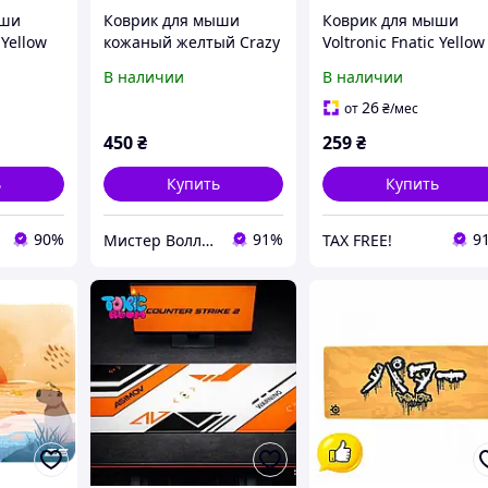
ыши
Коврик для мыши
Коврик для мыши
 Yellow
кожаный желтый Crazy
Voltronic Fnatic Yellow
Horse BlankNote BN-
FN-4/20914
В наличии
В наличии
MP-ylw-kr 26х20 см
26
от
₴
/мес
450
₴
259
₴
ь
Купить
Купить
90%
91%
9
Мистер Воллет на Prom.ua
TAX FREE!