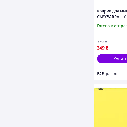
Коврик для мы
CAPYBARRA L Ye
PAD-L-CAPY-YE
Готово к отпра
359
₴
349
₴
Купит
B2B-partner