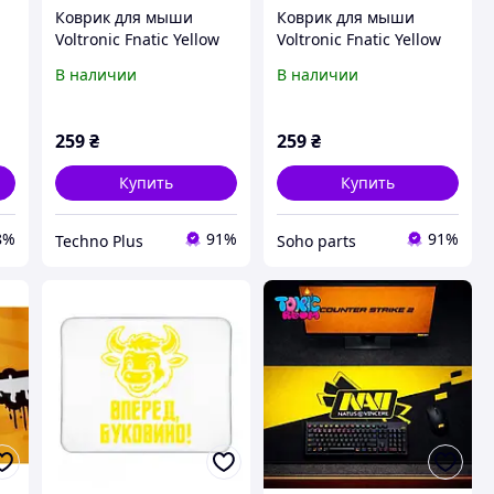
Коврик для мыши
Коврик для мыши
Voltronic Fnatic Yellow
Voltronic Fnatic Yellow
FN-4/20914
FN-4/20914
В наличии
В наличии
259
₴
259
₴
Купить
Купить
8%
91%
91%
Techno Plus
Soho parts