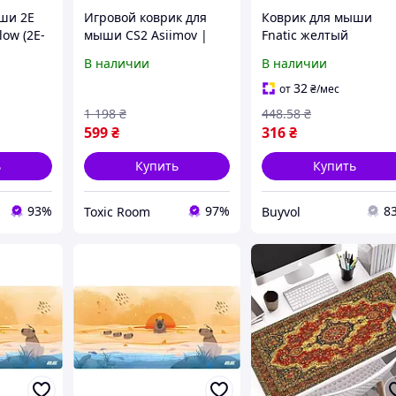
ши 2E
Игровой коврик для
Коврик для мыши
low (2E-
мыши CS2 Asiimov |
Fnatic желтый
LLOW)
900×400 мм |
тканевый 300*700 мм
В наличии
В наличии
Оранжево-белый
боковой прошивкой
для геймеров и офис
32
от
₴
/мес
BUV
1 198
₴
448
.58
₴
599
₴
316
₴
ь
Купить
Купить
93%
97%
8
Toxic Room
Buyvol