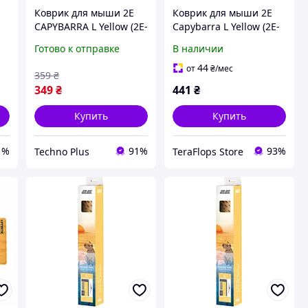
Коврик для мыши 2E
Коврик для мыши 2E
CAPYBARRA L Yellow (2E-
Capybarra L Yellow (2E-
PAD-L-CAPY-YELLOW)
PAD-L-CAPY-YELLOW)
Готово к отправке
В наличии
44
от
₴
/мес
359
₴
349
₴
441
₴
Купить
Купить
1%
91%
93%
Techno Plus
TeraFlops Store