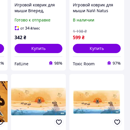
Игровой коврик для
Игровой коврик для
мыши Вперед,
мыши NaVi Natus
Буковина! Желтая
Vincere CS2 | 900×400
Готово к отправке
В наличии
мм | Черно-желтый
34
от
₴
/мес
1 198
₴
342
₴
599
₴
Купить
Купить
2%
98%
97%
FatLine
Toxic Room