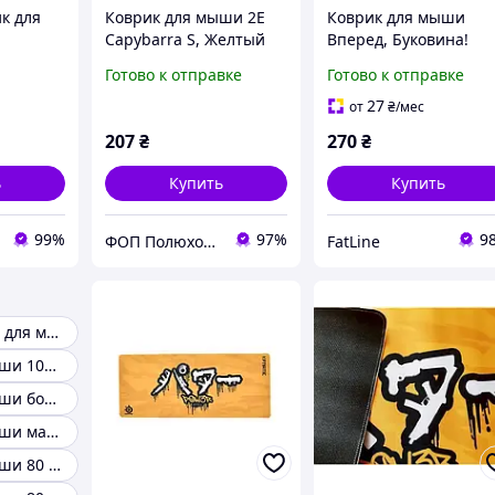
к для
Коврик для мыши 2E
Коврик для мыши
Capybarra S, Желтый
Вперед, Буковина!
Желтая
Готово к отправке
Готово к отправке
ament
ровая
27
от
₴
/мес
sk Mat с
207
₴
270
₴
ь
Купить
Купить
99%
97%
9
ФОП Полюхович Л.Г.
FatLine
Белые коврики для мыши
Коврик для мыши 1000х500
Коврик для мыши большого размера
Коврик для мыши маленький
Коврик для мыши 80 на 30