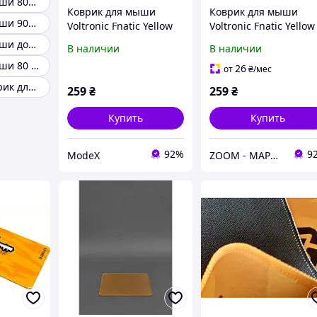
Коврик для мыши 800х400
Коврик для мыши
Коврик для мыши
Коврик для мыши 900х300
Voltronic Fnatic Yellow
Voltronic Fnatic Yellow
FN-4/20914
FN-4/20914
Коврик для мыши доллар
В наличии
В наличии
Коврик для мыши 80 x 30
26
от
₴
/мес
Огромный коврик для мыши
259
₴
259
₴
Купить
Купить
92%
9
ModeX
ZOOM - МАРКЕТ ЦИФРОВОЙ ТЕХНИКИ