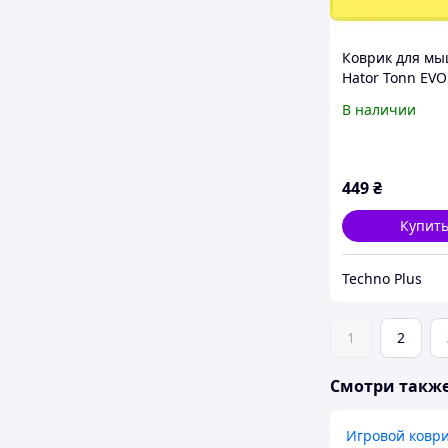
Коврик для м
Hator Tonn EV
Yellow (HTP-024
В наличии
449
₴
Купит
Techno Plus
1
2
Смотри такж
Игровой ковр