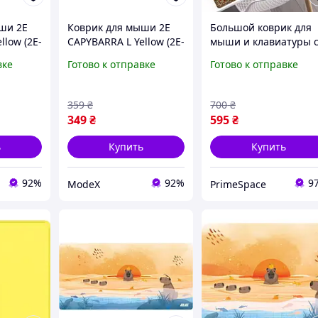
ши 2E
Коврик для мыши 2E
Большой коврик для
llow (2E-
CAPYBARRA L Yellow (2E-
мыши и клавиатуры 
LLOW)
PAD-L-CAPY-YELLOW)
принтом «Красный
вке
Готово к отправке
Готово к отправке
персидский ковер с
желтым» (800х300 мм
359
₴
700
₴
349
₴
595
₴
ь
Купить
Купить
92%
92%
9
ModeX
PrimeSpace