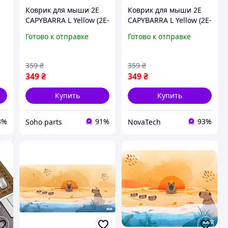
Коврик для мыши 2E
Коврик для мыши 2E
CAPYBARRA L Yellow (2E-
CAPYBARRA L Yellow (2E-
 с
PAD-L-CAPY-YELLOW)
PAD-L-CAPY-YELLOW)
Готово к отправке
Готово к отправке
а
359
₴
359
₴
349
₴
349
₴
Купить
Купить
3%
91%
93%
Soho parts
NovaTech