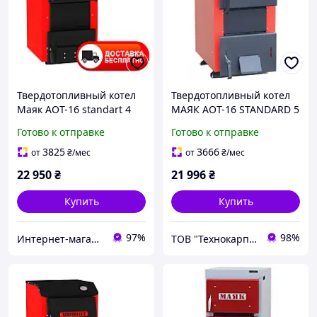
Твердотопливный котел
Твердотопливный котел
Маяк АОТ-16 standart 4
МАЯК АОТ-16 STANDARD 5
мм
mm (41749)
Готово к отправке
Готово к отправке
3825
3666
от
₴
/мес
от
₴
/мес
22 950
₴
21 996
₴
Купить
Купить
97%
98%
Интернет-магазин "Ochag"
ТОВ "Технокарпати"