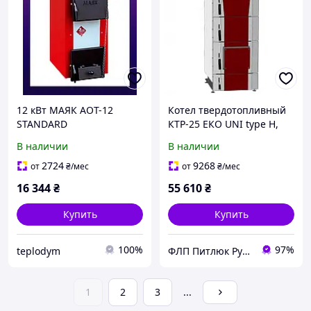
12 кВт МАЯК АОТ-12
Котел твердотопливный
STANDARD
КТР-25 ЕКО UNI type H,
длительного горения
В наличии
В наличии
2724
9268
от
₴
/мес
от
₴
/мес
16 344
₴
55 610
₴
Купить
Купить
100%
97%
teplodym
ФЛП Питлюк Руслан Ярославович
1
2
3
...