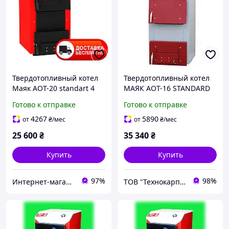
Твердотопливный котел
Твердотопливный котел
Маяк АОТ-20 standart 4
МАЯК АОТ-16 STANDARD
мм
PLUS 6 mm (27493)
Готово к отправке
Готово к отправке
4267
5890
от
₴
/мес
от
₴
/мес
25 600
₴
35 340
₴
Купить
Купить
97%
98%
Интернет-магазин "Ochag"
ТОВ "Технокарпати"