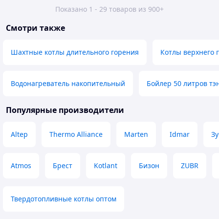
Показано 1 - 29 товаров из 900+
Смотри также
Шахтные котлы длительного горения
Котлы верхнего 
Водонагреватель накопительный
Бойлер 50 литров тэ
Популярные производители
Altep
Thermo Alliance
Marten
Idmar
Зу
Atmos
Брест
Kotlant
Бизон
ZUBR
Твердотопливные котлы оптом