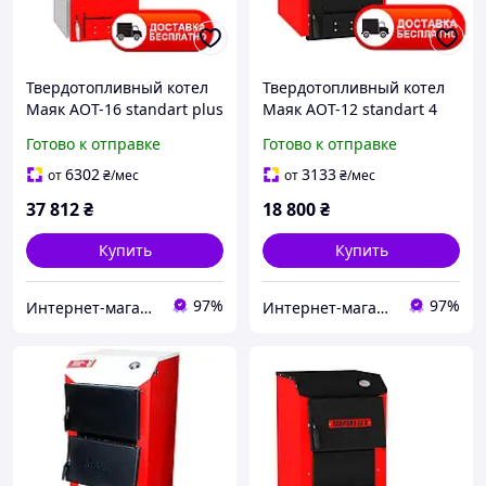
Твердотопливный котел
Твердотопливный котел
Маяк АОТ-16 standart plus
Маяк АОТ-12 standart 4
6 мм
мм
Готово к отправке
Готово к отправке
6302
3133
от
₴
/мес
от
₴
/мес
37 812
₴
18 800
₴
Купить
Купить
97%
97%
Интернет-магазин "Ochag"
Интернет-магазин "Ochag"