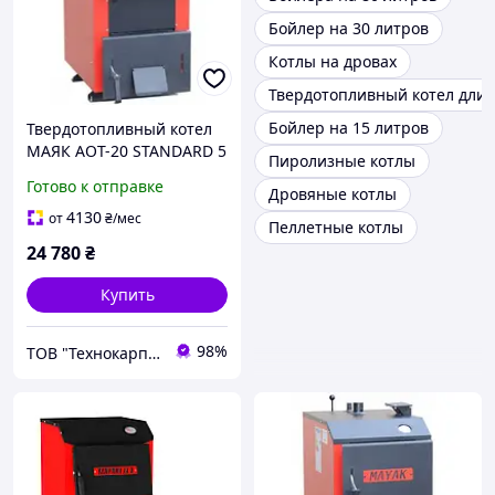
Бойлер на 30 литров
Котлы на дровах
Твердотопливный котел длит
Бойлер на 15 литров
Твердотопливный котел
МАЯК АОТ-20 STANDARD 5
Пиролизные котлы
мм ()
Готово к отправке
Дровяные котлы
4130
от
₴
/мес
Пеллетные котлы
24 780
₴
Купить
98%
ТОВ "Технокарпати"