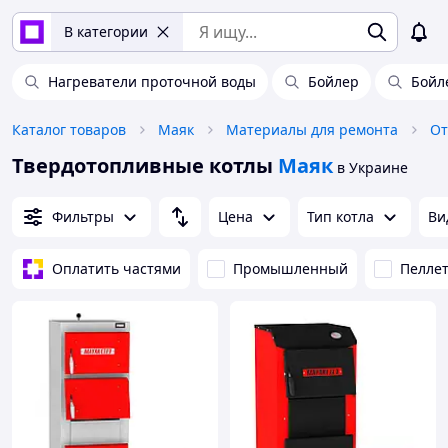
В категории
Нагреватели проточной воды
Бойлер
Бойл
Каталог товаров
Маяк
Материалы для ремонта
От
Твердотопливные котлы
Маяк
в Украине
Фильтры
Цена
Тип котла
Ви
Оплатить частями
Промышленный
Пелле