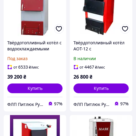
Твёрдотопливный котёл с
Твёрдотопливный котёл
водоохлаждаемыми
АОТ-12 с
колосниками АОТ-20
водоохлаждаемыми
Под заказ
В наличии
STANDARD PLUS 6mm
колосниками STANDARD
PLUS
6533
4467
от
₴
/мес
от
₴
/мес
39 200
₴
26 800
₴
Купить
Купить
97%
97%
ФЛП Питлюк Руслан Ярославович
ФЛП Питлюк Руслан Ярославович