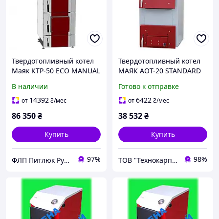
Твердотопливный котел
Твердотопливный котел
Маяк КТР-50 ECO MANUAL
МАЯК АОТ-20 STANDARD
UNI type H, длительного
PLUS-6 (26719)
В наличии
Готово к отправке
горения
14392
6422
от
₴
/мес
от
₴
/мес
86 350
₴
38 532
₴
Купить
Купить
97%
98%
ФЛП Питлюк Руслан Ярославович
ТОВ "Технокарпати"