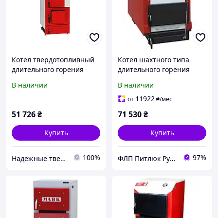
Котел твердотопливный
Котел шахтного типа
длительного горения
длительного горения
Маяк КТР-16 ЭКО UNI type
Маяк КТШ-32 ECO LONG
В наличии
В наличии
H (Длительного)
BURNING 32 кВт.
11922
от
₴
/мес
51 726
₴
71 530
₴
Купить
Купить
100%
97%
Надежные твердотопливные котлы от teplo-street.com.ua
ФЛП Питлюк Руслан Ярославович