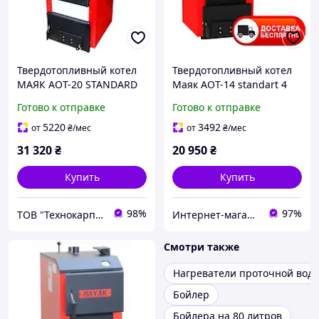
Твердотопливный котел
Твердотопливный котел
МАЯК АОТ-20 STANDARD
Маяк АОТ-14 standart 4
PLUS (21099)
мм
Готово к отправке
Готово к отправке
5220
3492
от
₴
/мес
от
₴
/мес
31 320
₴
20 950
₴
Купить
Купить
98%
97%
ТОВ "Технокарпати"
Интернет-магазин "Ochag"
Смотри также
Нагреватели проточной вод
Бойлер
Бойлера на 80 литров