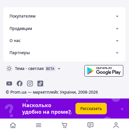
Покупателям
Продавцам
О нас
Партнеры
Тема
-
светлая
BETA
© Prom.ua — маркетплейс України, 2008-2026
Насколько
Рассказать
удобно на проме?