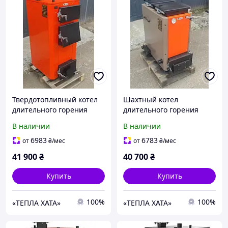
Твердотопливный котел
Шахтный котел
длительного горения
длительного горения
Bizon (Бизон) Standart 26
BIZON FS Trio (БИЗОН ФС
В наличии
В наличии
кВт
Трио) 8 кВт
6983
6783
от
₴
/мес
от
₴
/мес
41 900
₴
40 700
₴
Купить
Купить
100%
100%
«ТЕПЛА ХАТА»
«ТЕПЛА ХАТА»