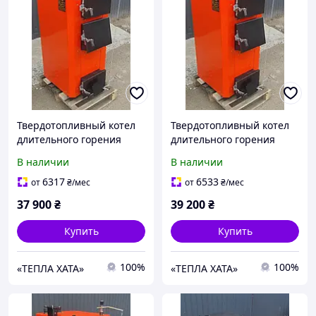
Твердотопливный котел
Твердотопливный котел
длительного горения
длительного горения
Bizon (Бизон) Standart 18
Bizon (Бизон) Standart 22
В наличии
В наличии
кВт
кВт
6317
6533
от
₴
/мес
от
₴
/мес
37 900
₴
39 200
₴
Купить
Купить
100%
100%
«ТЕПЛА ХАТА»
«ТЕПЛА ХАТА»