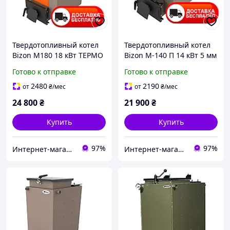
Твердотопливный котел
Твердотопливный котел
Bizon М180 18 кВт ТЕРМО
Bizon М-140 П 14 кВт 5 мм
5 мм
с плитой
Готово к отправке
Готово к отправке
2480
2190
от
₴
/мес
от
₴
/мес
24 800
₴
21 900
₴
Купить
Купить
97%
97%
Интернет-магазин "Ochag"
Интернет-магазин "Ochag"