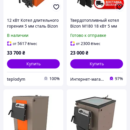
12 кВт Котел длительного
Твердотопливный котел
горения 5 мм сталь Bizon
Bizon М180 18 кВт 5 мм
PRAKTIK
В наличии
Готово к отправке
5617
2300
от
₴
/мес
от
₴
/мес
33 700
₴
23 000
₴
Купить
Купить
100%
97%
teplodym
Интернет-магазин "Ochag"