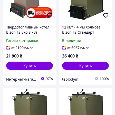
Твердотопливный котел
12 кВт - 4 мм Холмова
Bizon FS Eko 8 кВт
Bizon FS Стандарт
Холмова шахтный 4 мм
Готово к отправке
В наличии
2190
6067
от
₴
/мес
от
₴
/мес
21 900
₴
36 400
₴
Купить
Купить
97%
100%
Интернет-магазин "Ochag"
teplodym