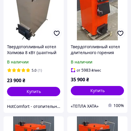
Твердотопливный котел
Твердотопливный котел
Холмова 8 кВт (шахтный
длительного горения
длительного горения)
Bizon (Бизон) Standart 14
В наличии
В наличии
Bizon FS-8 Eko
кВт
5983
5.0
(1)
от
₴
/мес
35 900
₴
23 900
₴
Купить
Купить
100%
«ТЕПЛА ХАТА»
HotComfort - отопительная техника