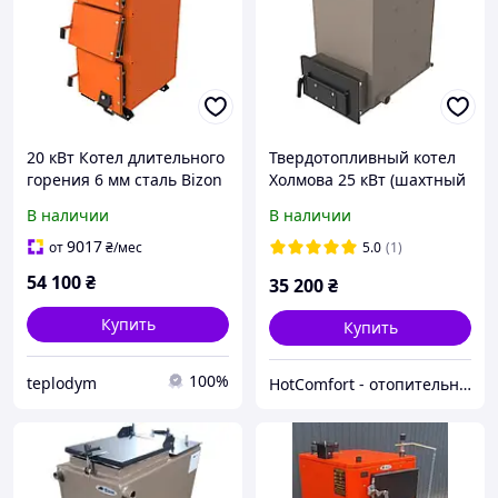
20 кВт Котел длительного
Твердотопливный котел
горения 6 мм сталь Bizon
Холмова 25 кВт (шахтный
Kvatro (Бизон Кватро) (с
длительного горения)
В наличии
В наличии
регулятором)
Bizon FS-25 Eko
9017
от
₴
/мес
5.0
(1)
54 100
₴
35 200
₴
Купить
Купить
100%
teplodym
HotComfort - отопительная техника