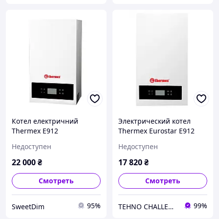
Котел електричний
Электрический котел
Thermex E912
Thermex Eurostar E912
Недоступен
Недоступен
22 000
₴
17 820
₴
Смотреть
Смотреть
95%
99%
SweetDim
TEHNO CHALLENGE