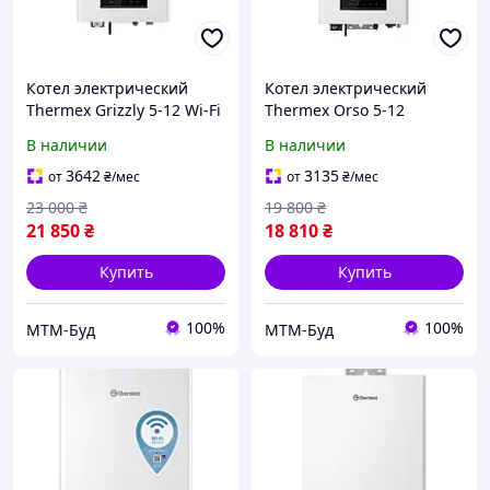
Котел электрический
Котел электрический
Thermex Grizzly 5-12 Wi-Fi
Thermex Orso 5-12
В наличии
В наличии
3642
3135
от
₴
/мес
от
₴
/мес
23 000
₴
19 800
₴
21 850
₴
18 810
₴
Купить
Купить
100%
100%
МТМ-Буд
МТМ-Буд