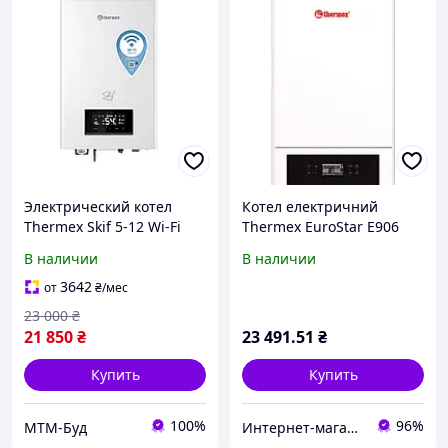
Электрический котел
Котел електричний
Thermex Skif 5-12 Wi-Fi
Thermex EuroStar E906
В наличии
В наличии
3642
от
₴
/мес
23 000
₴
21 850
₴
23 491
.51
₴
Купить
Купить
100%
96%
МТМ-Буд
Интернет-магазин "Первый"