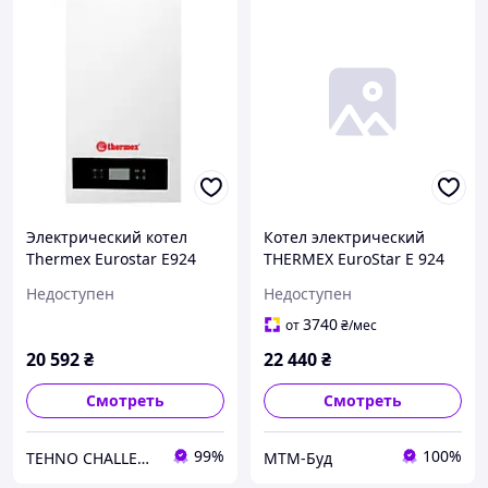
Электрический котел
Котел электрический
Thermex Eurostar E924
THERMEX EuroStar E 924
Недоступен
Недоступен
3740
от
₴
/мес
20 592
₴
22 440
₴
Смотреть
Смотреть
99%
100%
TEHNO CHALLENGE
МТМ-Буд