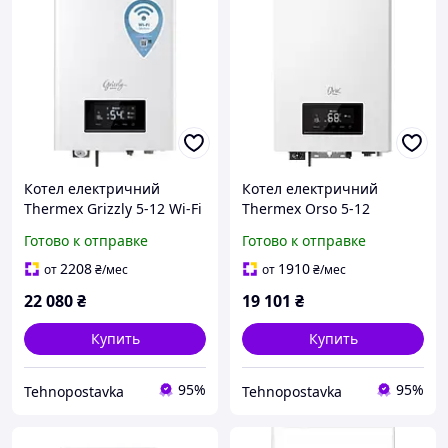
Котел електричний
Котел електричний
Thermex Grizzly 5-12 Wi-Fi
Thermex Orso 5-12
Готово к отправке
Готово к отправке
2208
1910
от
₴
/мес
от
₴
/мес
22 080
₴
19 101
₴
Купить
Купить
95%
95%
Tehnopostavka
Tehnopostavka