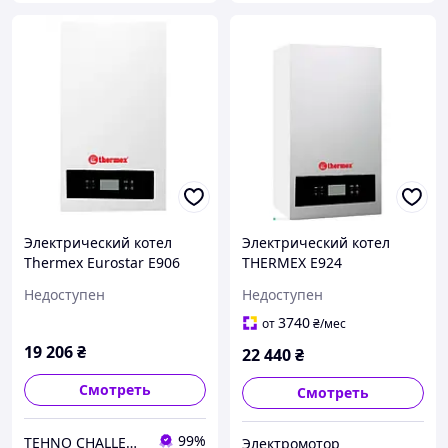
Электрический котел
Электрический котел
Thermex Eurostar E906
THERMEX E924
Недоступен
Недоступен
3740
от
₴
/мес
19 206
₴
22 440
₴
Смотреть
Смотреть
99%
TEHNO CHALLENGE
Электромотор