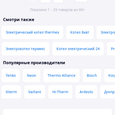
Показано 1 - 29 товаров из 60+
Смотри также
Электрический котел thermex
Котел 8квт
Электро
Электрокотел термекс
Котел электрический 24
Pr
Популярные производители
Tenko
Neon
Thermo Alliance
Bosch
Kos
Viterm
Vaillant
Hi-Therm
Ardesto
Дніпр