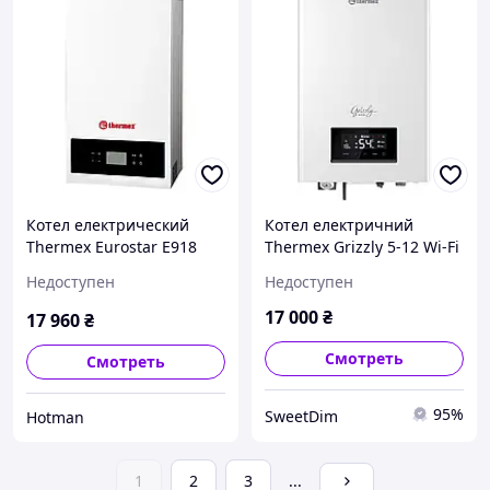
Котел електрический
Котел електричний
Thermex Eurostar E918
Thermex Grizzly 5-12 Wi-Fi
Недоступен
Недоступен
17 000
₴
17 960
₴
Смотреть
Смотреть
95%
SweetDim
Hotman
1
2
3
...