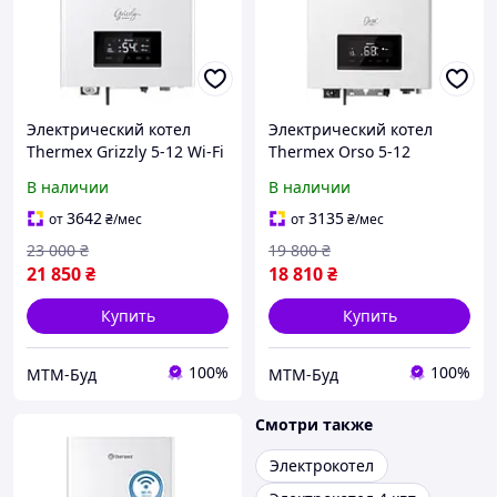
Электрический котел
Электрический котел
Thermex Grizzly 5-12 Wi-Fi
Thermex Orso 5-12
В наличии
В наличии
3642
3135
от
₴
/мес
от
₴
/мес
23 000
₴
19 800
₴
21 850
₴
18 810
₴
Купить
Купить
100%
100%
МТМ-Буд
МТМ-Буд
Смотри также
Электрокотел