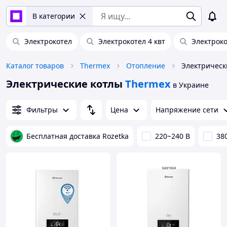
В категории
Электрокотел
Электрокотел 4 квт
Электроко
Каталог товаров
Thermex
Отопление
Электрическ
Электрические котлы
Thermex
в Украине
Фильтры
Цена
Напряжение сети
Бесплатная доставка Rozetka
220~240 В
38