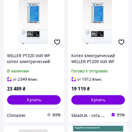
WILLER PT320 Volt WF
Котел электрический
котел электрический
WILLER PT209 Volt WF
(PT320 Volt WF)
В наличии
Готово к отправке
2349
1912
от
₴
/мес
от
₴
/мес
23 489
₴
19 119
₴
Купить
Купить
89%
95%
Climaster
SkladUA - сеть магазинов сантехники и бытовой техники