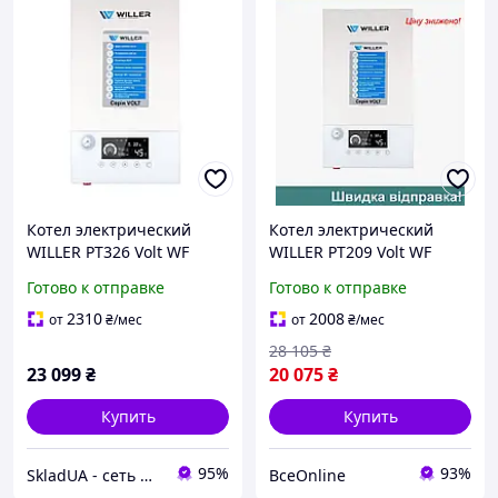
Котел электрический
Котел электрический
WILLER PT326 Volt WF
WILLER PT209 Volt WF
Готово к отправке
Готово к отправке
2310
2008
от
₴
/мес
от
₴
/мес
28 105
₴
23 099
₴
20 075
₴
Купить
Купить
95%
93%
SkladUA - сеть магазинов сантехники и бытовой техники
ВсеOnline