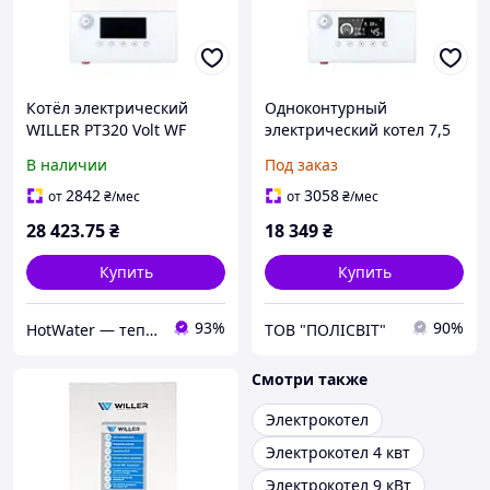
Котёл электрический
Одноконтурный
WILLER PT320 Volt WF
электрический котел 7,5
кВт 220 или 380В WILLER
В наличии
Под заказ
PT207 Volt WF (PT207 Volt
WF)
2842
3058
от
₴
/мес
от
₴
/мес
28 423
.75
₴
18 349
₴
Купить
Купить
93%
90%
HotWater — тепло, комфорт и энергия вашего дома
ТОВ "ПОЛІСВІТ"
Смотри также
Электрокотел
Электрокотел 4 квт
Электрокотел 9 кВт