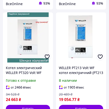
93%
93%
ВсеOnline
ВсеOnline
Котел электрический
WILLER PT213 Volt WF
WILLER PT320 Volt WF
котел електричний (PT213
Volt WF)
Готово к отправке
В наличии
2466
1905
от
₴
/мес
от
₴
/мес
34 528
₴
20 489
₴
24 663
₴
19 054
.77
₴
Купить
Купить