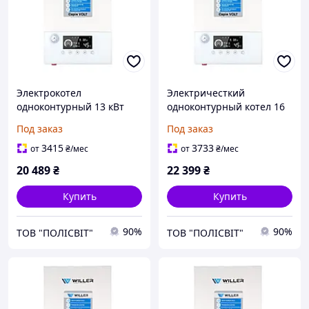
Электрокотел
Электричесткий
одноконтурный 13 кВт
одноконтурный котел 16
220 или 380В PT213 Volt
кВт, 380В WILLER PT316
Под заказ
Под заказ
WF (PT213 Volt WF)
Volt WF (PT316 Volt WF)
3415
3733
от
₴
/мес
от
₴
/мес
20 489
₴
22 399
₴
Купить
Купить
90%
90%
ТОВ "ПОЛІСВІТ"
ТОВ "ПОЛІСВІТ"