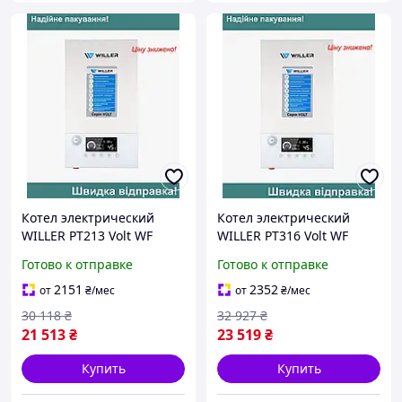
Котел электрический
Котел электрический
WILLER PT213 Volt WF
WILLER PT316 Volt WF
Готово к отправке
Готово к отправке
2151
2352
от
₴
/мес
от
₴
/мес
30 118
₴
32 927
₴
21 513
₴
23 519
₴
Купить
Купить