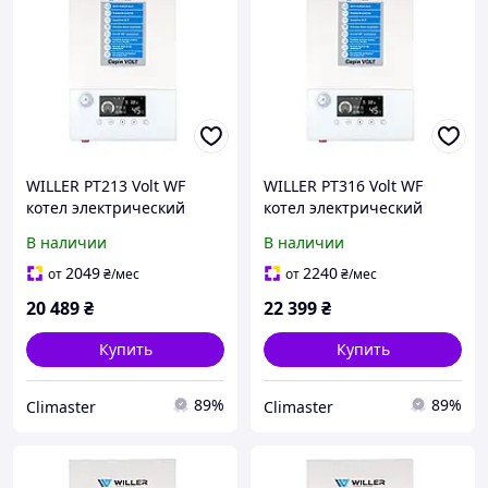
WILLER PT213 Volt WF
WILLER PT316 Volt WF
котел электрический
котел электрический
(PT213 Volt WF)
(PT316 Volt WF)
В наличии
В наличии
2049
2240
от
₴
/мес
от
₴
/мес
20 489
₴
22 399
₴
Купить
Купить
89%
89%
Climaster
Climaster