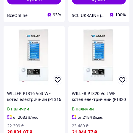
93%
100%
ВсеOnline
SCC UKRAINE (МАККОН)
WILLER PT316 Volt WF
WILLER PT320 Volt WF
котел електричний (PT316
котел електричний (PT320
Volt WF)
Volt WF)
В наличии
В наличии
2083
2184
от
₴
/мес
от
₴
/мес
22 399
₴
23 489
₴
20 831
.07
₴
21 844
.77
₴