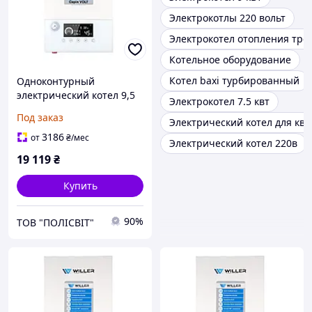
Электрокотлы 220 вольт
Электрокотел отопления тре
Котельное оборудование
Котел baxi турбированный
Одноконтурный
электрический котел 9,5
Электрокотел 7.5 квт
кВт 220 или 380В WILLER
Под заказ
Электрический котел для кв
PT209 Volt WF (PT209 Volt
WF)
3186
от
₴
/мес
Электрический котел 220в
19 119
₴
Купить
90%
ТОВ "ПОЛІСВІТ"