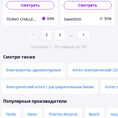
Смотреть
Смотреть
99%
95%
TEHNO CHALLENGE
SweetDim
1
2
3
...
Показано 1 - 29 товаров из 70+
Смотри также
Электрокотлы одноконтурные
Котел электрический 22
Электрический котел с расширительным баком
Котел 
Популярные производители
Tenko
Neon
Thermo Alliance
Bosch
Kos