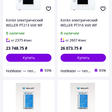
Котёл электрический
Котёл электрический
WILLER PT213 Volt WF
WILLER PT316 Volt WF
В наличии
В наличии
2375
2607
от
₴
/мес
от
₴
/мес
23 748
.75
₴
26 073
.75
₴
Купить
Купить
93%
93%
HotWater — тепло, комфорт и энергия вашего дома
HotWater — тепло, комфорт и энергия вашего дома