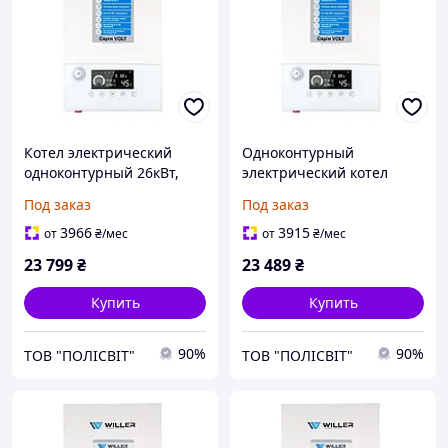
Котел электрический
Одноконтурный
одноконтурный 26кВт,
электрический котел
трехфазный 380В WILLER
20кВт, 380В WILLER PT320
Под заказ
Под заказ
PT326 Volt WF (PT326 Volt
Volt WF (PT320 Volt WF)
WF)
3966
3915
от
₴
/мес
от
₴
/мес
23 799
₴
23 489
₴
Купить
Купить
90%
90%
ТОВ "ПОЛІСВІТ"
ТОВ "ПОЛІСВІТ"