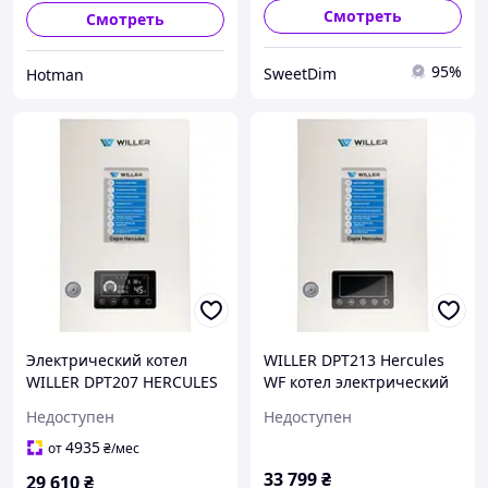
Смотреть
Смотреть
95%
SweetDim
Hotman
Электрический котел
WILLER DPT213 Hercules
WILLER DPT207 HERCULES
WF котел электрический
WI-FI двухконтурный
Недоступен
Недоступен
4935
от
₴
/мес
33 799
₴
29 610
₴