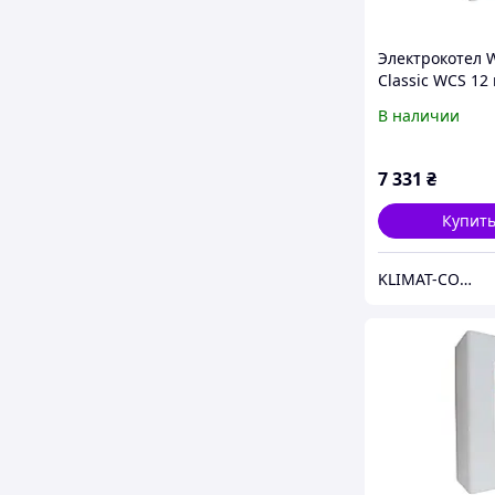
Электрокотел 
Classic WCS 12 
380в. Модульн
В наличии
контактор (т.х)
7 331
₴
Купит
KLIMAT-COMFORT