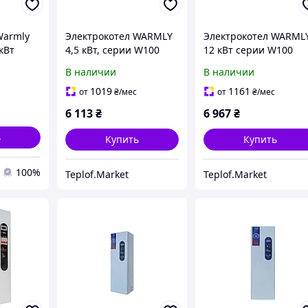
Warmly
Электрокотел WARMLY
Электрокотел WARML
кВт
4,5 кВт, серии W100
12 кВт серии W100
ый
В наличии
В наличии
1019
1161
от
₴
/мес
от
₴
/мес
6 113
₴
6 967
₴
ь
Купить
Купить
100%
Teplof.Market
Teplof.Market