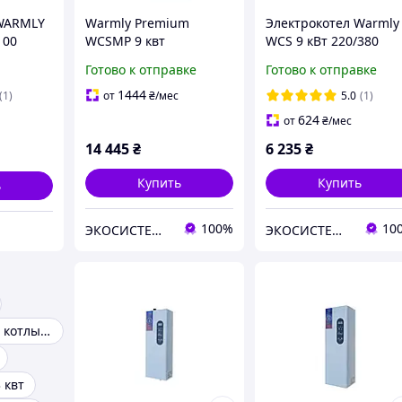
 WARMLY
Warmly Premium
Электрокотел Warmly
100
WCSMP 9 квт
WCS 9 кВт 220/380
магн.пуск.
Готово к отправке
Готово к отправке
1444
(1)
от
₴
/мес
5.0
(1)
624
от
₴
/мес
14 445
₴
6 235
₴
Купить
Купить
ь
100%
10
ЭКОСИСТЕМ ИНЖИНИРИНГ ООО
ЭКОСИСТЕМ ИНЖИНИРИНГ ООО
Электрические котлы 6 квт
 квт