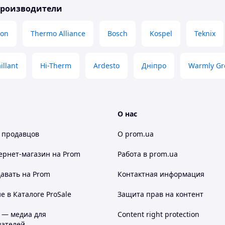
производители
on
Thermo Alliance
Bosch
Kospel
Teknix
illant
Hi-Therm
Ardesto
Дніпро
Warmly Gr
О нас
 продавцов
О prom.ua
ернет-магазин
на Prom
Работа в prom.ua
авать на Prom
Контактная информация
 в Каталоге ProSale
Защита прав на контент
 — медиа для
Content right protection
ателей