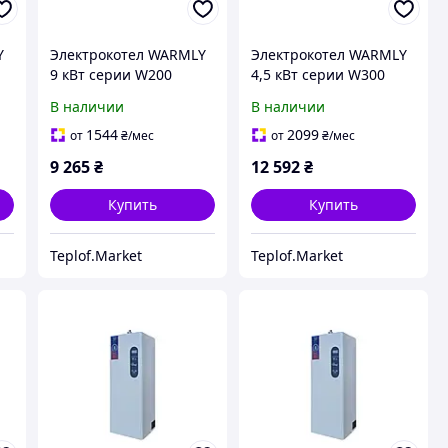
Y
Электрокотел WARMLY
Электрокотел WARMLY
9 кВт серии W200
4,5 кВт серии W300
В наличии
В наличии
1544
2099
от
₴
/мес
от
₴
/мес
9 265
₴
12 592
₴
Купить
Купить
Teplof.Market
Teplof.Market