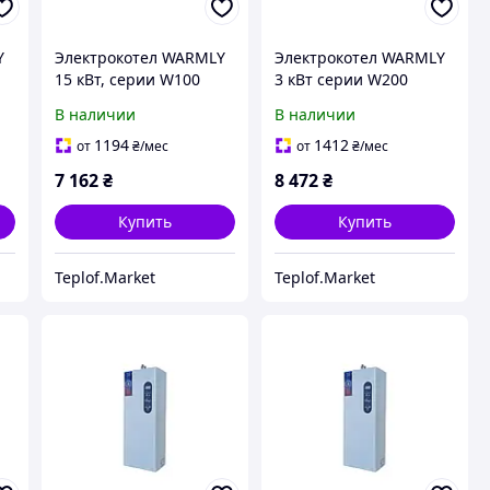
Y
Электрокотел WARMLY
Электрокотел WARMLY
15 кВт, серии W100
3 кВт серии W200
В наличии
В наличии
1194
1412
от
₴
/мес
от
₴
/мес
7 162
₴
8 472
₴
Купить
Купить
Teplof.Market
Teplof.Market