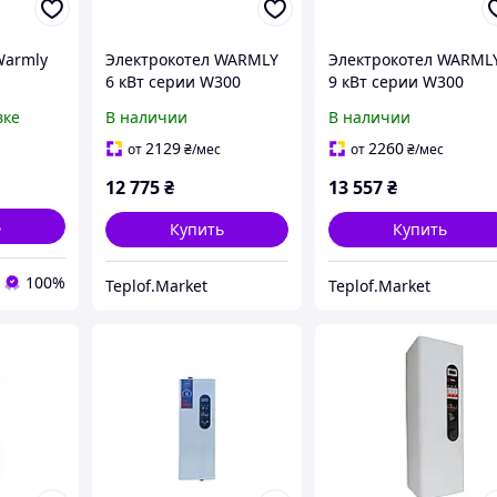
Warmly
Электрокотел WARMLY
Электрокотел WARML
6 кВт серии W300
9 кВт серии W300
вке
В наличии
В наличии
2129
2260
от
₴
/мес
от
₴
/мес
12 775
₴
13 557
₴
ь
Купить
Купить
100%
Teplof.Market
Teplof.Market