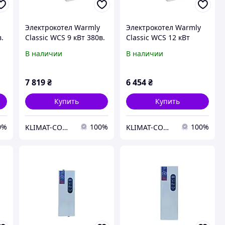
Электрокотел Warmly
Электрокотел Warmly
в.
Classic WCS 9 кВт 380в.
Classic WCS 12 кВт
ь
Модульный контактор
380в. Магнитный
В наличии
В наличии
(т.х)
пускатель
7 819
₴
6 454
₴
Купить
Купить
0%
100%
100%
KLIMAT-COMFORT
KLIMAT-COMFORT