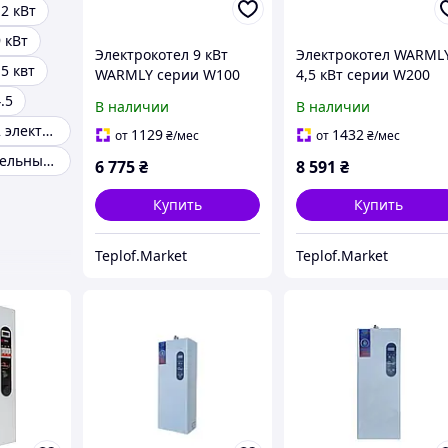
2 кВт
 кВт
Электрокотел 9 кВт
Электрокотел WARML
5 квт
WARMLY серии W100
4,5 кВт серии W200
.5
В наличии
В наличии
Котел до 120м2 электрический
1129
1432
от
₴
/мес
от
₴
/мес
Электроотопительные котлы
6 775
₴
8 591
₴
Купить
Купить
Teplof.Market
Teplof.Market