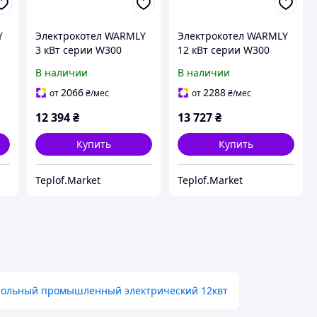
Y
Электрокотел WARMLY
Электрокотел WARMLY
3 кВт серии W300
12 кВт серии W300
В наличии
В наличии
2066
2288
от
₴
/мес
от
₴
/мес
12 394
₴
13 727
₴
Купить
Купить
Teplof.Market
Teplof.Market
польный промышленный электрический 12квт