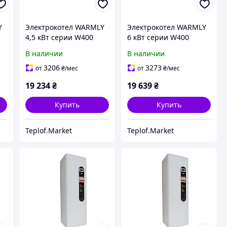
Y
Электрокотел WARMLY
Электрокотел WARMLY
4,5 кВт серии W400
6 кВт серии W400
В наличии
В наличии
3206
3273
от
₴
/мес
от
₴
/мес
19 234
₴
19 639
₴
Купить
Купить
Teplof.Market
Teplof.Market