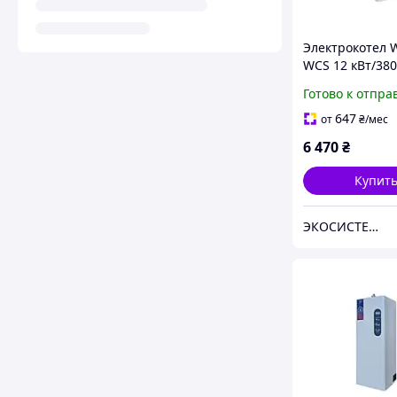
Электрокотел 
WCS 12 кВт/380
магн.пуск.
Готово к отпра
647
от
₴
/мес
6 470
₴
Купит
ЭКОСИСТЕМ ИНЖИНИРИНГ ООО