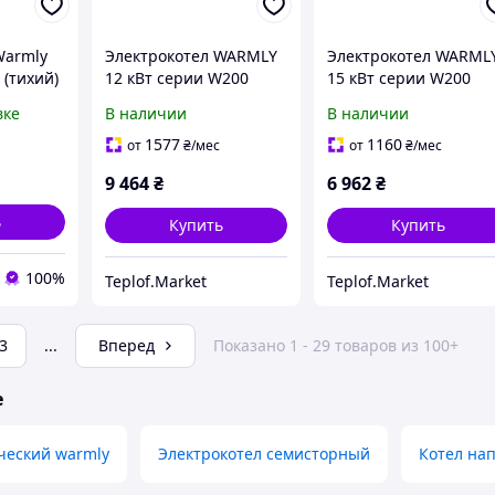
Warmly
Электрокотел WARMLY
Электрокотел WARML
 (тихий)
12 кВт серии W200
15 кВт серии W200
вке
В наличии
В наличии
1577
1160
от
₴
/мес
от
₴
/мес
9 464
₴
6 962
₴
ь
Купить
Купить
100%
Teplof.Market
Teplof.Market
3
...
Вперед
Показано 1 - 29 товаров из 100+
е
ческий warmly
Электрокотел семисторный
Котел на