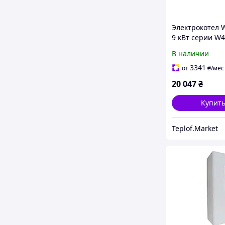
Электрокотел
9 кВт серии W
В наличии
3341
от
₴
/мес
20 047
₴
Купит
Teplof.Market