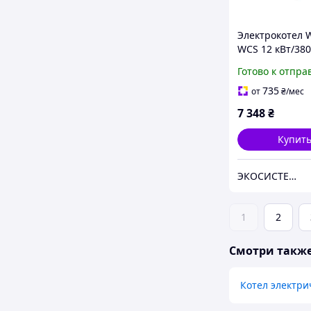
Электрокотел 
WCS 12 кВт/380
Готово к отпра
735
от
₴
/мес
7 348
₴
Купит
ЭКОСИСТЕМ ИНЖИНИРИНГ ООО
1
2
Смотри такж
Котел электри