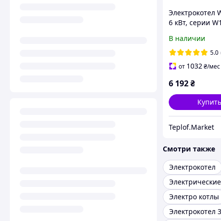
Электрокотел
6 кВт, серии W
В наличии
5.0
1032
от
₴
/мес
6 192
₴
Купит
Teplof.Market
Смотри также
Электрокотел
Электро котлы
Электрокотел 3