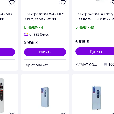
 WARMLY
Электрокотел WARMLY
Электрокотел Warmly
400
3 кВт, серии W100
Classic WCS 9 кВт 220
Магнитный пускател
В наличии
В наличии
993
от
₴
/мес
6 615
₴
5 956
₴
Купить
ь
Купить
10
KLIMAT-COMFORT
Teplof.Market