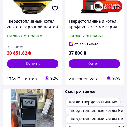
Твердотопливный котел
Твердотопливный котел
20 кВт с варочной плитой
Крафт 20 кВт 5 мм серия
"Данко АКТВ", котел с
Е new (водяной колосник)
Готово к отправке
Готово к отправке
варочной плитой для
приготовления пищи
3780
от
₴
/мес
31 806
₴
30 851
.82
₴
37 800
₴
Купить
Купить
92%
97%
"ПАУК" – интернет-магазин торгового, складского, отопительного оборудования.
Интернет-магазин "Ochag"
Смотри также
Котли твердотопливные
Твердотопливные котлы Вит
Твердотопливные котлы ниж