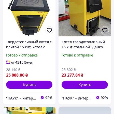
Твердотопливный котел с
Котел твердотопливный
плитой 15 кВт, котел с
16 кВт стальной "Данко
варочной плитой Данко
ТН", металл 4 мм,
Готово к отправке
Готово к отправке
АКТВ, стальной котел с
твердотопливный котел
чугунной плитой для
бытовой, котел под дрова
4315
от
₴
/мес
приготовления пищи
28 140
₴
25 302
₴
25 888
.80
₴
23 277
.84
₴
Купить
Купить
92%
92%
"ПАУК" – интернет-магазин торгового, складского, отопительного оборудования.
"ПАУК" – интернет-магазин торгового, складского, отопительного оборудования.