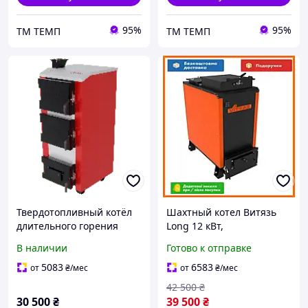
95%
95%
ТМ ТЕМП
ТМ ТЕМП
Твердотопливный котёл
Шахтный котел Витязь
длительного горения
Long 12 кВт,
ТЕМП КСТ-20ДГ
твердотопливный
В наличии
Готово к отправке
обогреватель, стальной
теплообменник, дрова и
5083
6583
от
₴
/мес
от
₴
/мес
уголь
42 500
₴
30 500
₴
39 500
₴