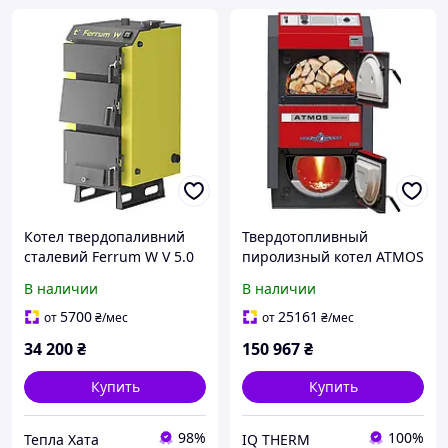
Котел твердопаливний
Твердотопливный
сталевий Ferrum W V 5.0
пиролизный котел ATMOS
FW 18 Thermo Alliance
DC 20 GS
В наличии
В наличии
5700
25161
от
₴
/мес
от
₴
/мес
34 200
₴
150 967
₴
Купить
Купить
98%
100%
Тепла Хата
IQ THERM