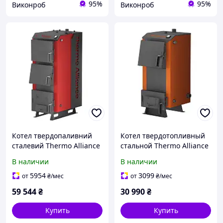
95%
95%
Виконроб
Виконроб
Котел твердопаливний
Котел твердотопливный
сталевий Thermo Alliance
стальной Thermo Alliance
Vulcan V 5.0 SF 20
Magnum V 5.0 SF 20
В наличии
В наличии
5954
3099
от
₴
/мес
от
₴
/мес
59 544
₴
30 990
₴
Купить
Купить