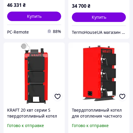
46 331
₴
34 700
₴
Купить
Купить
88%
PC-Remote
TermoHouseUA магазин отопительного и климатического оборудования
KRAFT 20 квт серии S
Твердотопливный котел
твердотопливный котел
для отопления частного
Площадб 200 м2
дома Kraft серия K
Готово к отправке
Готово к отправке
мощностью 20 кВт