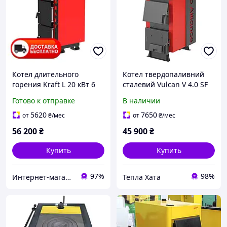
Котел длительного
Котел твердопаливний
горения Kraft L 20 кВт 6
сталевий Vulcan V 4.0 SF
мм твердотопливный
20 Thermo Alliance
Готово к отправке
В наличии
5620
7650
от
₴
/мес
от
₴
/мес
56 200
₴
45 900
₴
Купить
Купить
97%
98%
Интернет-магазин "Ochag"
Тепла Хата