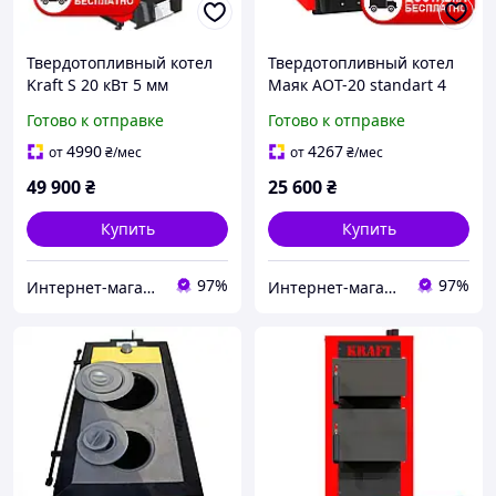
Твердотопливный котел
Твердотопливный котел
Kraft S 20 кВт 5 мм
Маяк АОТ-20 standart 4
длительного горения
мм
Готово к отправке
Готово к отправке
4990
4267
от
₴
/мес
от
₴
/мес
49 900
₴
25 600
₴
Купить
Купить
97%
97%
Интернет-магазин "Ochag"
Интернет-магазин "Ochag"