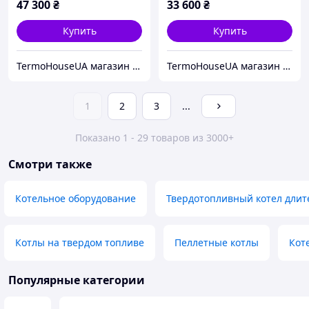
Площадь 200 м2
47 300
₴
33 600
₴
Купить
Купить
TermoHouseUA магазин отопительного и климатического оборудования
TermoHouseUA магазин отопительного и климатического оборудования
1
2
3
...
Показано 1 - 29 товаров из 3000+
Смотри также
Котельное оборудование
Твердотопливный котел длит
Котлы на твердом топливе
Пеллетные котлы
Кот
Популярные категории