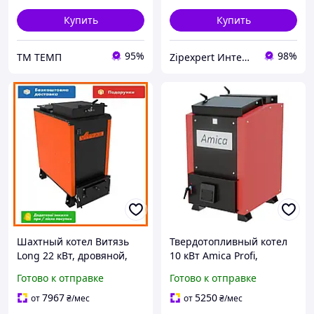
Купить
Купить
95%
98%
ТМ ТЕМП
Zipexpert Интернет-магазин по продаже ювелирных украшений и всего еще
Шахтный котел Витязь
Твердотопливный котел
Long 22 кВт, дровяной,
10 кВт Amica Profi,
угольный, стальной,
шахтный, стальной, печь
Готово к отправке
Готово к отправке
отопительный котел
для дома, бесплатная
твердотопливный
доставка
7967
5250
от
₴
/мес
от
₴
/мес