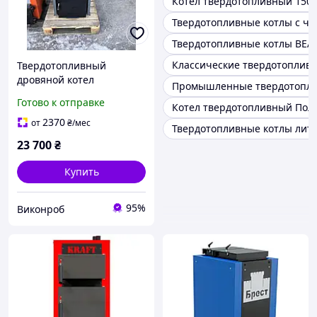
Котел твердотопливный 150 
Твердотопливные котлы с ч
Твердотопливные котлы BEA
Классические твердотоплив
Твердотопливный
дровяной котел
Промышленные твердотопли
длительного горения
Готово к отправке
Котел твердотопливный Пол
VART КСТ-20 (Варт) 20 кВт
2370
от
₴
/мес
Твердотопливные котлы лит
23 700
₴
Купить
95%
Виконроб