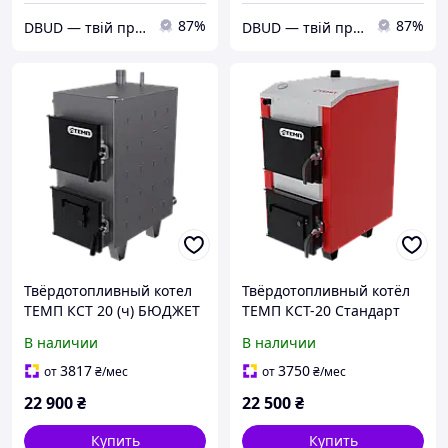
87%
87%
DBUD — твій правильний вибір.
DBUD — твій правильний вибір.
Твёрдотопливный котел
Твёрдотопливный котёл
ТЕМП КСТ 20 (ч) БЮДЖЕТ
ТЕМП КСТ-20 Стандарт
В наличии
В наличии
3817
3750
от
₴
/мес
от
₴
/мес
22 900
₴
22 500
₴
Купить
Купить