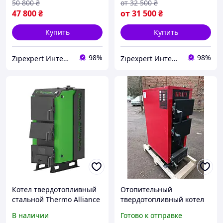
50 800
₴
от
32 500
₴
47 800
₴
от
31 500
₴
Купить
Купить
98%
98%
Zipexpert Интернет-магазин по продаже ювелирных украшений и всего еще
Zipexpert Интернет-магазин по продаже ювелирных украшений и всего еще
Котел твердотопливный
Отопительный
стальной Thermo Alliance
твердотопливный котел
Ferrum Plus V 5.0 FSF+ 20
для дома KRAFT 20 кВт
В наличии
Готово к отправке
Площадь 200 м2