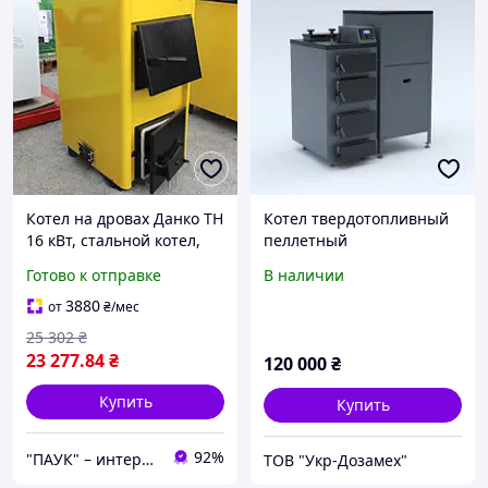
Котел на дровах Данко ТН
Котел твердотопливный
16 кВт, стальной котел,
пеллетный
металл 4 мм,
автоматический Aко pelet
Готово к отправке
В наличии
твердотопливный
Combi 20
бытовой котел, котел на
3880
от
₴
/мес
угле
25 302
₴
23 277
.84
₴
120 000
₴
Купить
Купить
92%
"ПАУК" – интернет-магазин торгового, складского, отопительного оборудования.
ТОВ "Укр-Дозамех"