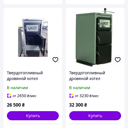
Твердотопливный
Твердотопливный
дровяной котел
дровяной котел
длительного горения
длительного горения
В наличии
В наличии
VART КСТ-25 (Варт) 25 кВт
VART КСТ-30 (Варт) 30 кВт
2650
3230
от
₴
/мес
от
₴
/мес
26 500
₴
32 300
₴
Купить
Купить