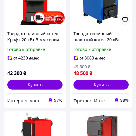
Твердотопливный котел
Твердотопливный
Крафт 20 кВт 5 мм серия
шахтный котел 20 кВт,
Е new с автоматикой
верхняя загрузка, котел
Готово к отправке
Готово к отправке
(водяной колосник)
Холмова, Бесплатная
Доставка
4230
8083
от
₴
/мес
от
₴
/мес
49 500
₴
42 300
₴
48 500
₴
Купить
Купить
97%
98%
Интернет-магазин "Ochag"
Zipexpert Интернет-магазин по продаже ювелирных украшений и всего еще