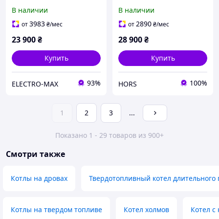
Marten Base MB-17V
Бизон М-П Термо 12 кВт
В наличии
В наличии
на 2 камфорки
3983
2890
от
₴
/мес
от
₴
/мес
23 900
₴
28 900
₴
Купить
Купить
93%
100%
ELECTRO-MAX
HORS
1
2
3
...
Показано 1 - 29 товаров из 900+
Смотри также
Котлы на дровах
Твердотопливный котел длительного 
Котлы на твердом топливе
Котел холмов
Котел с