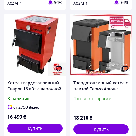
94%
94%
ХоzMir
ХоzMir
Котел твердотопливный
Твердотопливный котёл с
Сварог 16 кВт с варочной
плитой Термо Альянс
поверхностью
Магнум (THERMO
В наличии
Готово к отправке
ALLIANCE Magnum) V4 SSF
2750
от
₴
/мес
16 499
₴
18 210
₴
Купить
Купить