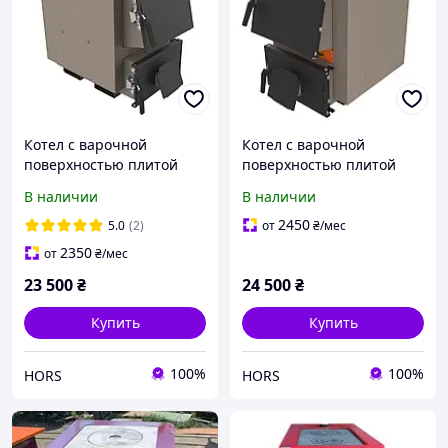
Котел с варочной
Котел с варочной
поверхностью плитой
поверхностью плитой
Бизон М-П
Бизон М Термо 12 кВт
В наличии
В наличии
(сталь 5мм)
2450
5.0
(2)
от
₴
/мес
2350
от
₴
/мес
23 500
₴
24 500
₴
Купить
Купить
100%
100%
HORS
HORS