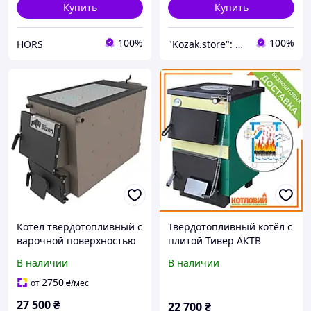
Купить
Купить
100%
100%
HORS
"Kozak.store": Производитель твердотопливных печей для бытового и промышленного использования!
Котел твердотопливный с
Твердотопливный котёл с
варочной поверхностью
плитой Тивер АКТВ
Бизон М-П 12 кВт на 2
В наличии
В наличии
камфорки
2750
от
₴
/мес
27 500
₴
22 700
₴