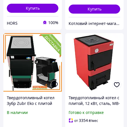
Купить
Купить
100%
HORS
Котловий інтернет-магазин теплотехніки
Твердотопливный котел
Твердотопливный котел с
Зубр Zubr Eko с плитой
плитой, 12 кВт, сталь, MB-
12v / Котел на дровах и
В наличии
Готово к отправке
угле / Отопительный
котел для дома
3354
от
₴
/мес