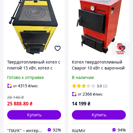
Твердотопливный котел с
Котел твердотопливный
плитой 15 кВт, котел с
Сварог 10 кВт с варочной
варочной плитой Данко
поверхностью
Готово к отправке
В наличии
АКТВ, стальной котел с
чугунной плитой для
4315
от
₴
/мес
3.0
(2)
приготовления пищи
2366
от
₴
/мес
28 140
₴
25 888
.80
₴
14 199
₴
Купить
Купить
92%
94%
"ПАУК" – интернет-магазин торгового, складского, отопительного оборудования.
ХоzMir