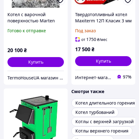
Котел с варочной
Твердотопливный котел
поверхностью Marten
Maxiterm 12П Класик 3 мм
Base MB 12V кВт
с варочной
Готово к отправке
Под заказ
поверхностью
1750
от
₴
/мес
17 500
₴
20 100
₴
Купить
Купить
97%
Интернет-магазин "Ochag"
TermoHouseUA магазин отопительного и климатического оборудования
Смотри также
Котел длительного горения
Котел турбований
Котлы с верхней загрузкой
Котлы верхнего горения