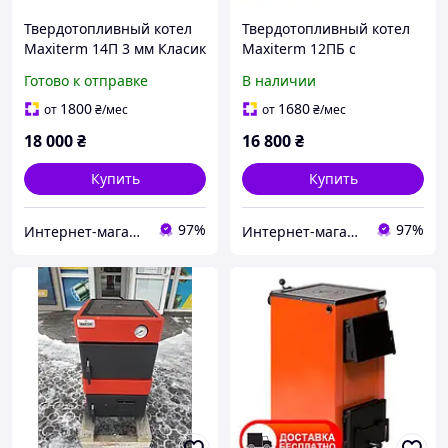
Твердотопливный котел
Твердотопливный котел
Maxiterm 14П 3 мм Класик
Maxiterm 12ПБ с
с варочной
варочной поверхностью
Готово к отправке
В наличии
поверхностью
3 мм
1800
1680
от
₴
/мес
от
₴
/мес
18 000
₴
16 800
₴
Купить
Купить
97%
97%
Интернет-магазин "Ochag"
Интернет-магазин "Ochag"