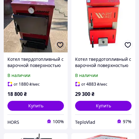
Котел твердотопливный с
Котел твердотопливный с
варочной поверхностью
варочной поверхностью
Сварог (сталь 4 мм)
Warmline Cooker 21 кВт
В наличии
В наличии
1880
4883
от
₴
/мес
от
₴
/мес
18 800
₴
29 300
₴
Купить
Купить
100%
97%
HORS
TeploVlad