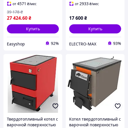
котел для дома
4571
2933
от
₴
/мес
от
₴
/мес
39 178
₴
27 424
.60
₴
17 600
₴
Купить
Купить
92%
93%
Easyshop
ELECTRO-MAX
Твердотопливный котел с
Котел твердотопливный с
варочной поверхностью
варочной поверхностью