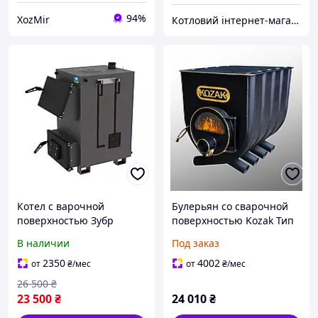
94%
ХоzMir
Котловий інтернет-магазин теплотехніки
Котел с варочной
Булерьян со сварочной
поверхностью Зубр
поверхностью Kozak Тип
Класик сталь 5 мм
02 Со стеклом 400 м.куб
В наличии
Под заказ
Печь отопительно-
варочная Котел
2350
4002
от
₴
/мес
от
₴
/мес
26 500
₴
23 500
₴
24 010
₴