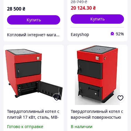
28 749
₴
20 124
.30
₴
28 500
₴
Купить
Купить
92%
Easyshop
Котловий інтернет-магазин теплотехніки
Твердотопливный котел с
Твердотопливный котел с
плитой 17 кВт, сталь, MB-
варочной поверхностью
17v / Котел на дровах и
Marten Base MB-12V
Готово к отправке
В наличии
угле / Отопительный