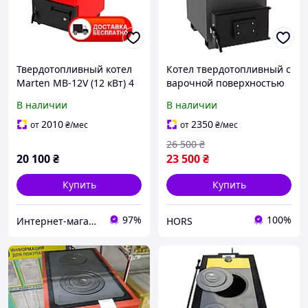
Твердотопливный котел
Котел твердотопливный с
Marten MB-12V (12 кВт) 4
варочной поверхностью
мм с варочной
Зубр (Украина) сталь 5 мм
В наличии
В наличии
поверхностью
2010
2350
от
₴
/мес
от
₴
/мес
26 500
₴
20 100
₴
23 500
₴
Купить
Купить
97%
100%
Интернет-магазин "Ochag"
HORS