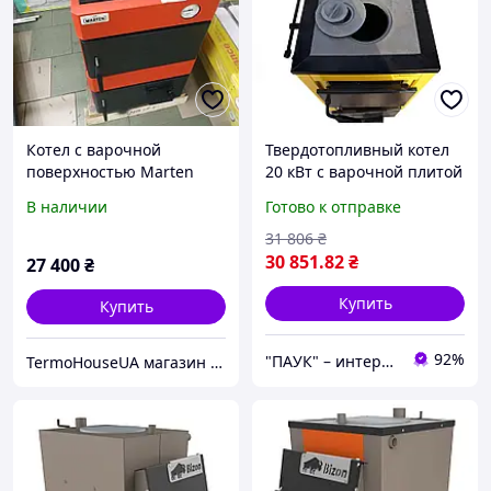
Котел с варочной
Твердотопливный котел
поверхностью Marten
20 кВт с варочной плитой
Base MB 17V квт
"Данко АКТВ", котел с
В наличии
Готово к отправке
варочной плитой для
приготовления пищи
31 806
₴
30 851
.82
₴
27 400
₴
Купить
Купить
92%
"ПАУК" – интернет-магазин торгового, складского, отопительного оборудования.
TermoHouseUA магазин отопительного и климатического оборудования