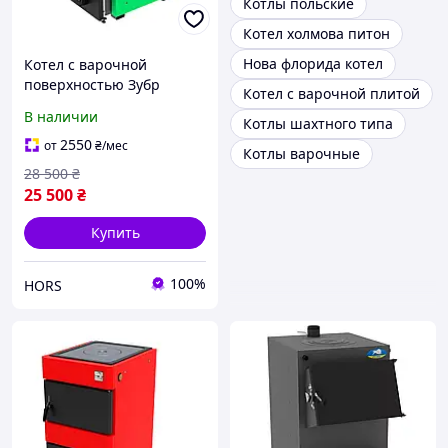
Котлы польские
Котел холмова питон
Нова флорида котел
Котел с варочной
поверхностью Зубр
Котел с варочной плитой
Классик Термо сталь 5 мм
В наличии
Котлы шахтного типа
2550
от
₴
/мес
Котлы варочные
28 500
₴
25 500
₴
Купить
100%
HORS