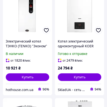
Электрический котел
Котел электрический
ТЭНКО (TENKO) "Эконом"
одноконтурный KOER
(КЕ) 24 кВт/380В
KWH.E0124 WHITE 24 кВт
В наличии
Готово к отправке
цвет белый
1820
2479
от
₴
/мес
от
₴
/мес
10 921
₴
24 794
₴
Купить
Купить
96%
94%
hothouse.com.ua
SkladUA - сеть магазинов сантехники и бытовой техники