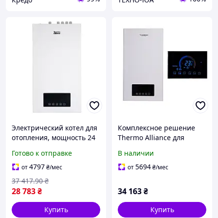
Электрический котел для
Комплексное решение
отопления, мощность 24
Thermo Alliance для
кВт, надежная работа в
котельной:
Готово к отправке
В наличии
закрытых системах
электрический котел 24
отопления
кВт + проводной -
4797
5694
от
₴
/мес
от
₴
/мес
SD00053281
37 417
.90
₴
28 783
₴
34 163
₴
Купить
Купить