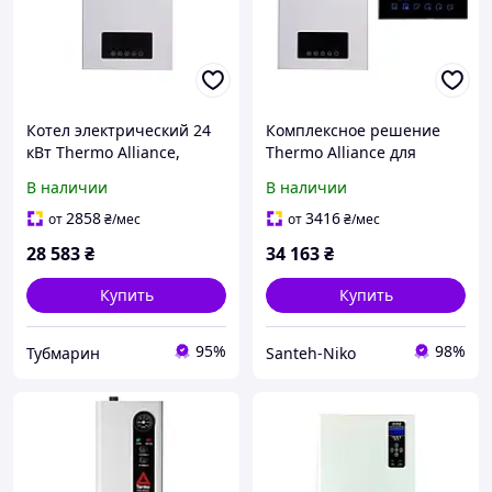
Котел электрический 24
Комплексное решение
кВт Thermo Alliance,
Thermo Alliance для
электрокотел настенный
котельные:
В наличии
В наличии
электрический котел 24
кВт + провинный
2858
3416
от
₴
/мес
от
₴
/мес
термостат Wi-Fi
28 583
₴
34 163
₴
Купить
Купить
95%
98%
Тубмарин
Santeh-Niko