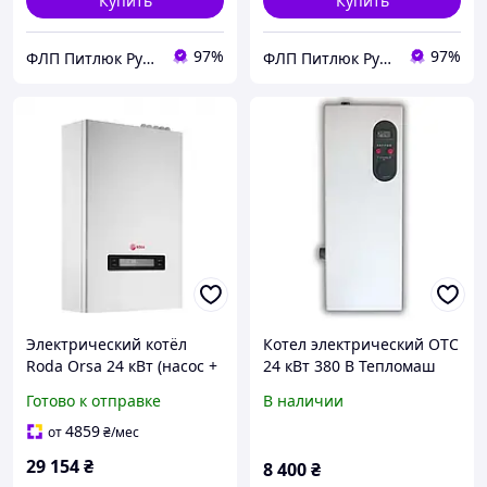
Купить
Купить
97%
97%
ФЛП Питлюк Руслан Ярославович
ФЛП Питлюк Руслан Ярославович
Электрический котёл
Котел электрический ОТС
Roda Orsa 24 кВт (насос +
24 кВт 380 В Тепломаш
бак)
(new_54773)
Готово к отправке
В наличии
4859
от
₴
/мес
29 154
₴
8 400
₴