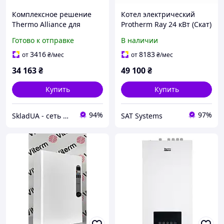
Комплексное решение
Котел электрический
Thermo Alliance для
Protherm Ray 24 кВт (Скат)
котельные:
24KE/14 ЕU (6+6+6+6 кВт) с
Готово к отправке
В наличии
электрический котел 24
шиной eBus
кВт + провинный
3416
8183
от
₴
/мес
от
₴
/мес
термостат Wi-Fi
34 163
₴
49 100
₴
Купить
Купить
94%
97%
SkladUA - сеть магазинов сантехники и бытовой техники
SAT Systems