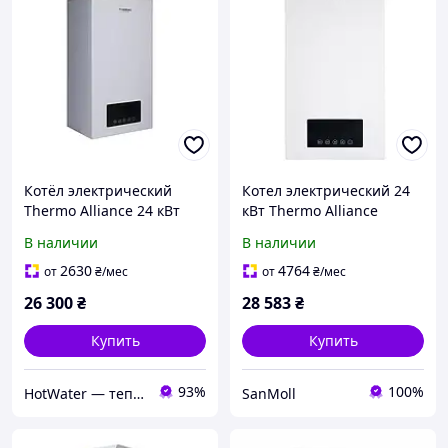
Котёл электрический
Котел электрический 24
Thermo Alliance 24 кВт
кВт Thermo Alliance
В наличии
В наличии
2630
4764
от
₴
/мес
от
₴
/мес
26 300
₴
28 583
₴
Купить
Купить
93%
100%
HotWater — тепло, комфорт и энергия вашего дома
SanMoll