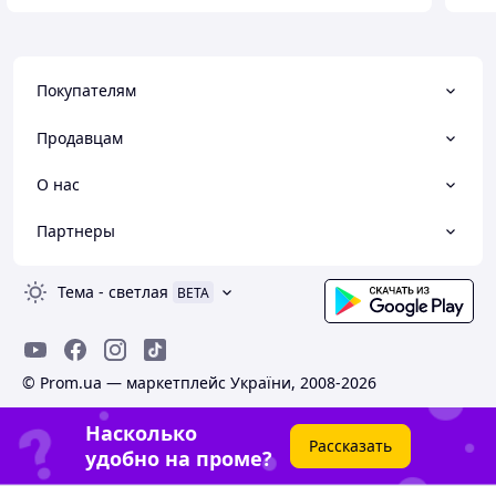
Покупателям
Продавцам
О нас
Партнеры
Тема
-
светлая
BETA
© Prom.ua — маркетплейс України, 2008-2026
Насколько
Рассказать
удобно на проме?