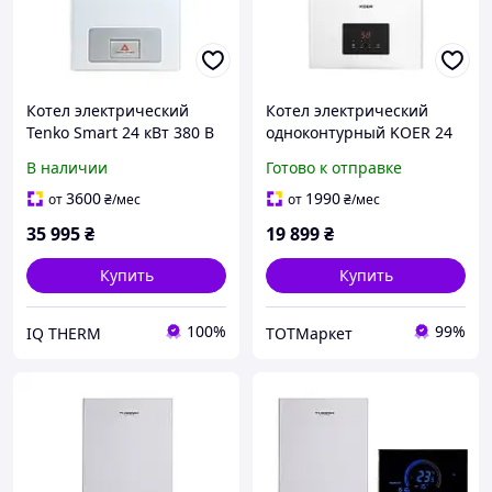
Котел электрический
Котел электрический
Tenko Smart 24 кВт 380 В
одноконтурный KOER 24
кВт 380B
В наличии
Готово к отправке
3600
1990
от
₴
/мес
от
₴
/мес
35 995
₴
19 899
₴
Купить
Купить
100%
99%
IQ THERM
ТОТМаркет