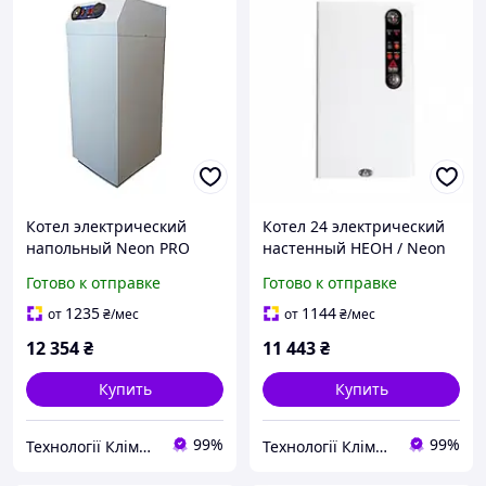
Котел электрический
Котел 24 электрический
напольный Neon PRO
настенный НЕОН / Neon
GRADE (WPG) 24 кВт 380 В
Power WPS 24 кВт 380 В,
Готово к отправке
Готово к отправке
(с магнитным пускателем)
магнитный пускатель
1235
1144
от
₴
/мес
от
₴
/мес
12 354
₴
11 443
₴
Купить
Купить
99%
99%
Технології Клімату Юа
Технології Клімату Юа