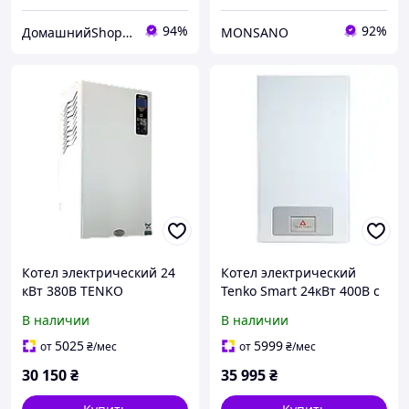
94%
92%
ДомашнийShop🏡✨ - заказ онлайн, не выходя из дома💕
MONSANO
Котел электрический 24
Котел электрический
кВт 380В TENKO
Tenko Smart 24кВт 400В с
Премиум-Плюс с баком и
баком и насосом
В наличии
В наличии
насосом
5025
5999
от
₴
/мес
от
₴
/мес
30 150
₴
35 995
₴