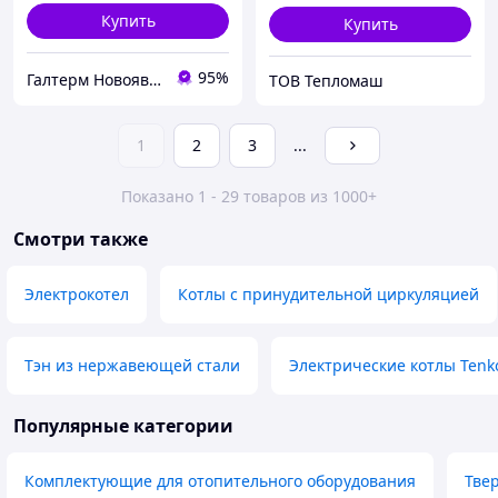
Купить
Купить
95%
Галтерм Новояворівськ. Сантехніка, опалення, водопостачання.
ТОВ Тепломаш
1
2
3
...
Показано 1 - 29 товаров из 1000+
Смотри также
Электрокотел
Котлы с принудительной циркуляцией
Тэн из нержавеющей стали
Электрические котлы Tenk
Популярные категории
Комплектующие для отопительного оборудования
Тве