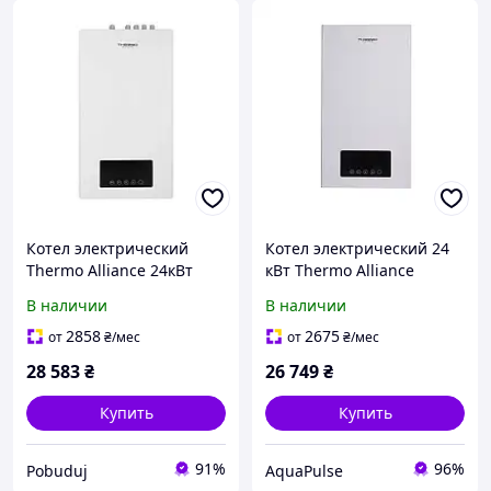
Котел электрический
Котел электрический 24
Thermo Alliance 24кВт
кВт Thermo Alliance
(TA149DCN24)
В наличии
В наличии
2858
2675
от
₴
/мес
от
₴
/мес
28 583
₴
26 749
₴
Купить
Купить
91%
96%
Pobuduj
AquaPulse