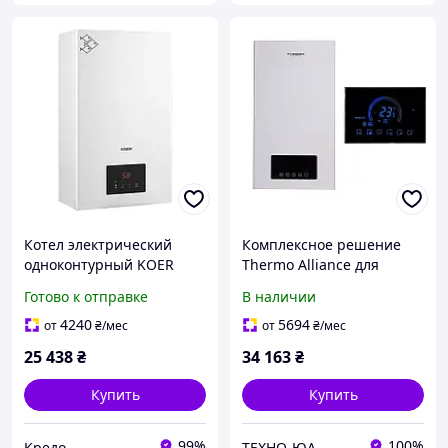
Котел электрический
Комплексное решение
одноконтурный KOER
Thermo Alliance для
KWH.E0124 WHITE 24 кВт
котельные:
Готово к отправке
В наличии
цвет белый (KR5563)
электрический котел 24
кВт + провинный
4240
5694
от
₴
/мес
от
₴
/мес
термостат Wi-Fi
25 438
₴
34 163
₴
Купить
Купить
99%
100%
Кредо
ТЕХНО-ЮА