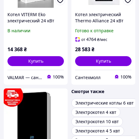
Котел VITERM Eko
Котел электрический
электрический 24 кВт
Thermo Alliance 24 кВт
380В
В наличии
Готово к отправке
4764
от
₴
/мес
14 368
₴
28 583
₴
Купить
Купить
100%
100%
VALMAR — сантехника европейского качества для обустройства дома
Сантехмолл
Смотри также
Электрические котлы 6 квт
Электрокотел 4 квт
Электрокотел 10 квт
Электрокотел 4 5 квт