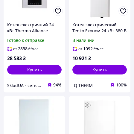
Котел електричний 24
Котел электрический
кВт Thermo Alliance
Tenko Економ 24 кВт 380 В
Готово к отправке
В наличии
2858
1092
от
₴
/мес
от
₴
/мес
28 583
₴
10 921
₴
Купить
Купить
94%
100%
SkladUA - сеть магазинов сантехники и бытовой техники
IQ THERM