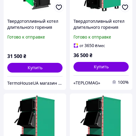
Твердотопливный котел
Твердотопливный котел
длительного горения
длительного горения
ZUBR EKO 12 квт
Zubr STANDART12 (ЗУБР
Готово к отправке
Готово к отправке
СТАНДАРТ) 12кВт
3650
от
₴
/мес
36 500
₴
31 500
₴
Купить
Купить
100%
«TEPLOMAG»
TermoHouseUA магазин отопительного и климатического оборудования