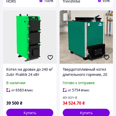
100%
93%
HORS
TrendVibe
Котел на дровах до 240 м²
Твердотопливный котел
Zubr Praktik 24 кВт
длительного горения, 20
длительного горения.
кВт, Zubr Mini / Котёл
В наличии
Готово к отправке
Котел твердотопливный
шахтного типа / Котел
для отопления
отопительный
6583
5754
от
₴
/мес
от
₴
/мес
49 321
₴
39 500
₴
34 524
.70
₴
Купить
Купить