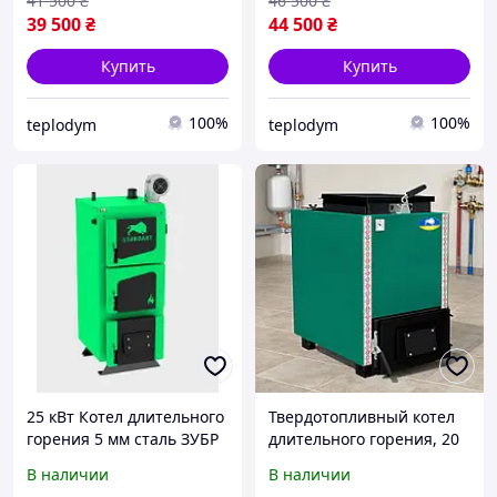
41 500
₴
46 500
₴
39 500
₴
44 500
₴
Купить
Купить
100%
100%
teplodym
teplodym
25 кВт Котел длительного
Твердотопливный котел
горения 5 мм сталь ЗУБР
длительного горения, 20
СТАНДАРТ (Zubr Standart)
кВт, Zubr Mini / Котел
В наличии
В наличии
шахтного типа / Шахтный