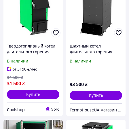
Твердотопливный котел
Шахтный котел
длительного горения
длительного горения
Zubr Eko 12 кВт на
Зубр мощностью 99 кВт
В наличии
В наличии
дровах, Дровяной котел
отопления на твердом
3150
от
₴
/мес
топливе для дома
34 500
₴
31 500
₴
93 500
₴
Купить
Купить
96%
Coolshop
TermoHouseUA магазин отопительного и климатического оборудования