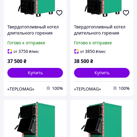
Твердотопливный котел
Твердотопливный котел
длительного горения
длительного горения
Zubr STANDART16 (ЗУБР
Zubr STANDART 20 (ЗУБР
Готово к отправке
Готово к отправке
СТАНДАРТ) 16кВт
СТАНДАРТ) 20кВт
3750
3850
от
₴
/мес
от
₴
/мес
37 500
₴
38 500
₴
Купить
Купить
100%
100%
«TEPLOMAG»
«TEPLOMAG»