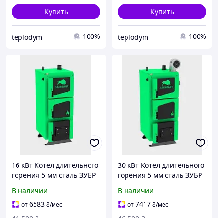
Купить
Купить
100%
100%
teplodym
teplodym
16 кВт Котел длительного
30 кВт Котел длительного
горения 5 мм сталь ЗУБР
горения 5 мм сталь ЗУБР
СТАНДАРТ (Zubr Standart)
СТАНДАРТ (Zubr Standart)
В наличии
В наличии
6583
7417
от
₴
/мес
от
₴
/мес