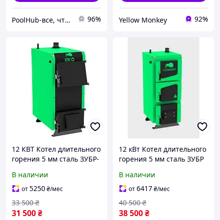
96%
92%
PoolHub-все, что нужно для бассейнов
Yellow Monkey
12 КВТ Котел длительного
12 кВт Котел длительного
горения 5 мм сталь ЗУБР-
горения 5 мм сталь ЗУБР
ЭКО
СТАНДАРТ (Zubr Standart)
В наличии
В наличии
5250
6417
от
₴
/мес
от
₴
/мес
33 500
₴
40 500
₴
31 500
₴
38 500
₴