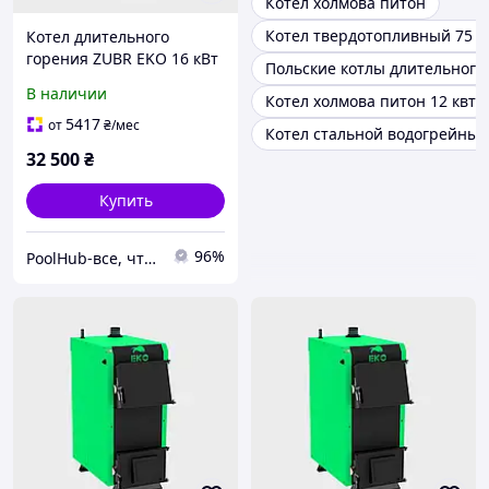
Котел холмова питон
Котел твердотопливный 75 к
Котел длительного
горения ZUBR EKO 16 кВт
Польские котлы длительного
В наличии
Котел холмова питон 12 квт
5417
от
₴
/мес
Котел стальной водогрейный
32 500
₴
Купить
96%
PoolHub-все, что нужно для бассейнов