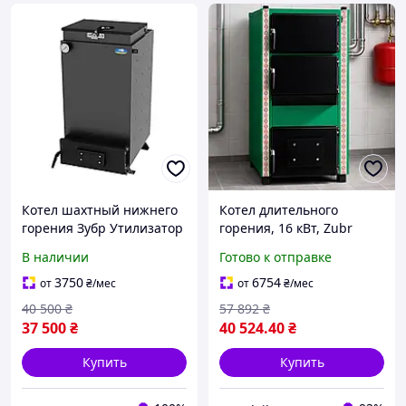
Котел шахтный нижнего
Котел длительного
горения Зубр Утилизатор
горения, 16 кВт, Zubr
(Украина) 10 кВт сталь 5
Standart /
В наличии
Готово к отправке
мм, с верхней загрузкой
Твердотопливный
отопительный котел /
3750
6754
от
₴
/мес
от
₴
/мес
Одноконтурный
40 500
₴
57 892
₴
отопительный котел
37 500
₴
40 524
.40
₴
Купить
Купить