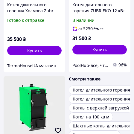
Котел длительного
Котел длительного
горения Холмова Zubr
горения ZUBR EKO 12 кВт
Mini 20 кВт
Готово к отправке
В наличии
5250
от
₴
/мес
31 500
₴
35 500
₴
Купить
Купить
96%
PoolHub-все, что нужно для бассейнов
TermoHouseUA магазин отопительного и климатического оборудования
Смотри также
Котел длительного горения
Котел длительного горения 1
Котлы с верхней загрузкой
Котел на 100 кв м
Шахтные котлы длительного