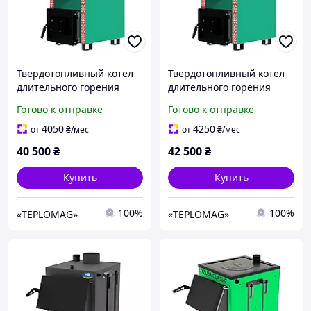
Твердотопливный котел
Твердотопливный котел
длительного горения
длительного горения
Zubr STANDART 24 (ЗУБР
Zubr STANDART 30 (ЗУБР
Готово к отправке
Готово к отправке
СТАНДАРТ) 24кВт
СТАНДАРТ) 30кВт
4050
4250
от
₴
/мес
от
₴
/мес
40 500
₴
42 500
₴
Купить
Купить
100%
100%
«TEPLOMAG»
«TEPLOMAG»