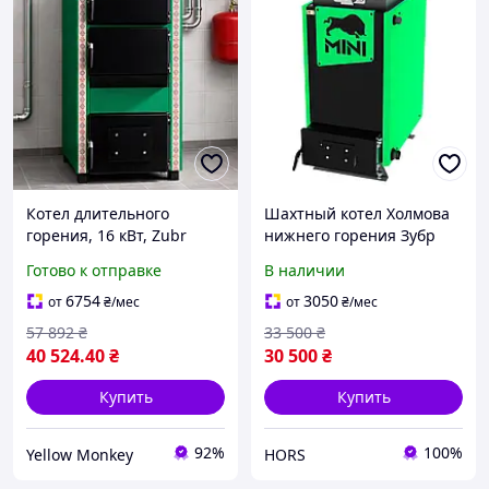
Котел длительного
Шахтный котел Холмова
горения, 16 кВт, Zubr
нижнего горения Зубр
Standart /
Мини (Украина), сталь 5
Готово к отправке
В наличии
Твердотопливный
мм
отопительный котел /
6754
3050
от
₴
/мес
от
₴
/мес
Одноконтурный
57 892
₴
33 500
₴
отопительный котел
40 524
.40
₴
30 500
₴
Купить
Купить
92%
100%
Yellow Monkey
HORS