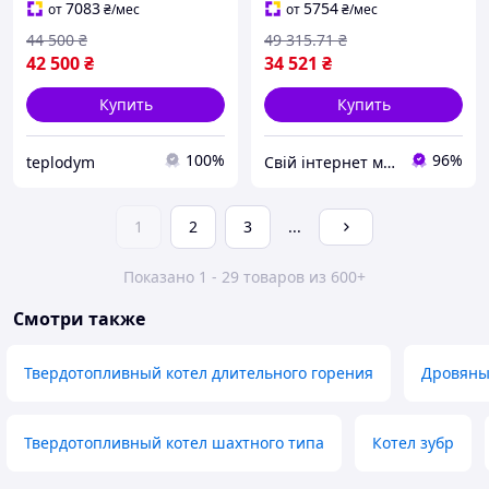
котел отопительный
7083
5754
от
₴
/мес
от
₴
/мес
44 500
₴
49 315
.71
₴
42 500
₴
34 521
₴
Купить
Купить
100%
96%
teplodym
Свій інтернет магазин
1
2
3
...
Показано 1 - 29 товаров из 600+
Смотри также
Твердотопливный котел длительного горения
Дровяны
Твердотопливный котел шахтного типа
Котел зубр