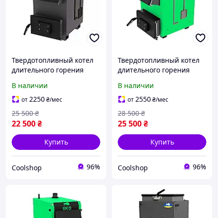
Твердотопливный котел
Твердотопливный котел
длительного горения
длительного горения
Zubr Classic 10 кВт на
Zubr Termo 10 кВт на
В наличии
В наличии
дровах, Дровяной котел
дровах, дровяной котел
отопления на твердом
отопления на твердом
2250
2550
от
₴
/мес
от
₴
/мес
топливе для дома
топливе с плитой
25 500
₴
28 500
₴
22 500
₴
25 500
₴
Купить
Купить
96%
96%
Coolshop
Coolshop