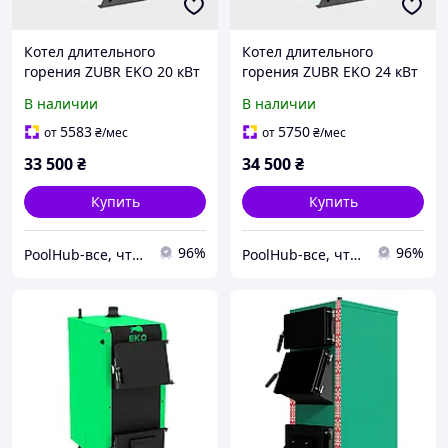
Котел длительного
Котел длительного
горения ZUBR EKO 20 кВт
горения ZUBR EKO 24 кВт
В наличии
В наличии
5583
5750
от
₴
/мес
от
₴
/мес
33 500
₴
34 500
₴
Купить
Купить
96%
96%
PoolHub-все, что нужно для бассейнов
PoolHub-все, что нужно для бассейнов