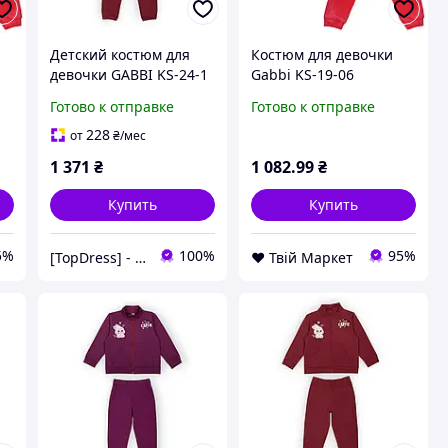
Детский костюм для
Костюм для девочки
девочки GABBI KS-24-1
Gabbi KS-19-06
Терракотовый на рост
Весенняя россыпь
Готово к отправке
Готово к отправке
т
80 (13895)
Ярко-Розовый на рост
98 (11621) D9-2026
228
от
₴
/мес
1 371
₴
1 082
.99
₴
Купить
Купить
5%
100%
95%
[TopDress] - Интернет магазин одежды для семьи 💖
❤️ Твій Маркет