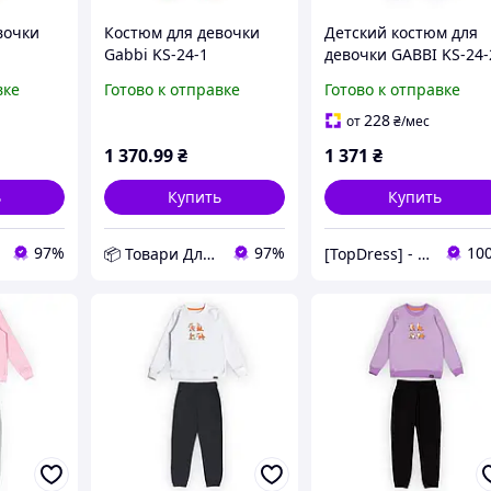
вочки
Костюм для девочки
Детский костюм для
Gabbi KS-24-1
девочки GABBI KS-24-
98
Терракотовый 104
Сиреневый на рост 8
вке
Готово к отправке
Готово к отправке
26
(13895) D11-2026
(13896)
228
от
₴
/мес
1 370
.99
₴
1 371
₴
ь
Купить
Купить
97%
97%
10
📦 Товари Для Дому
[TopDress] - Интернет магазин одежды для семьи 💖