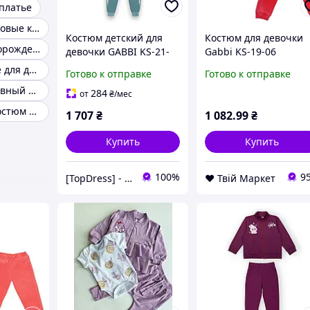
платье
Детские велюровые костюмы
Костюм детский для
Костюм для девочки
Набор для новорожденных
девочки GABBI KS-21-
Gabbi KS-19-06
91-1 Never give up
Весенняя россыпь
Розовое платье для девочки
Готово к отправке
Готово к отправке
Зеленый на рост 122
Ярко-Розовый на рос
Летний спортивный костюм
(13049)
92 (11621) D9-2026
284
от
₴
/мес
Спортивный костюм для девочки-подростка
1 707
₴
1 082
.99
₴
Купить
Купить
100%
9
[TopDress] - Интернет магазин одежды для семьи 💖
❤️ Твій Маркет