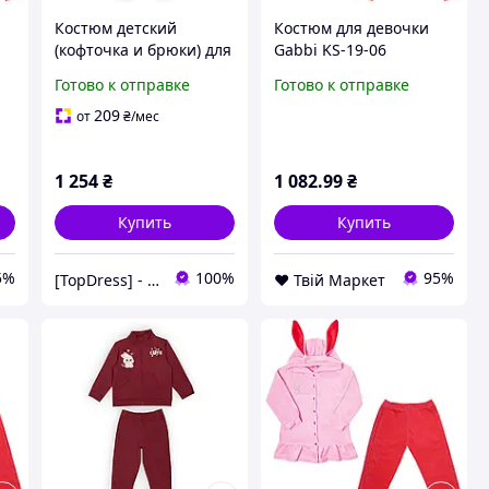
Костюм детский
Костюм для девочки
(кофточка и брюки) для
Gabbi KS-19-06
девочки GABBI KS-20-
Весенняя россыпь
Готово к отправке
Готово к отправке
т
26 Симпатяшки
Ярко-Розовый на рост
Оранжевый на рост
86 (11621) D9-2026
209
от
₴
/мес
104 (12426)
1 254
₴
1 082
.99
₴
Купить
Купить
5%
100%
95%
[TopDress] - Интернет магазин одежды для семьи 💖
❤️ Твій Маркет