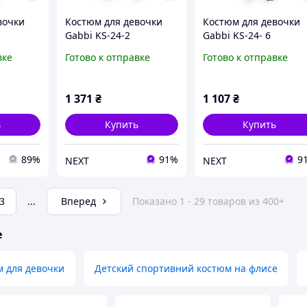
вочки
Костюм для девочки
Костюм для девочки
Gabbi KS-24-2
Gabbi KS-24- 6
й 134
Малиново-черный 104
Сиренево-серый 134
вке
Готово к отправке
Готово к отправке
(13896)
(13900)
1 371
₴
1 107
₴
ь
Купить
Купить
89%
91%
9
NEXT
NEXT
3
...
Вперед
Показано 1 - 29 товаров из 400+
е
 для девочки
Детский спортивний костюм на флисе