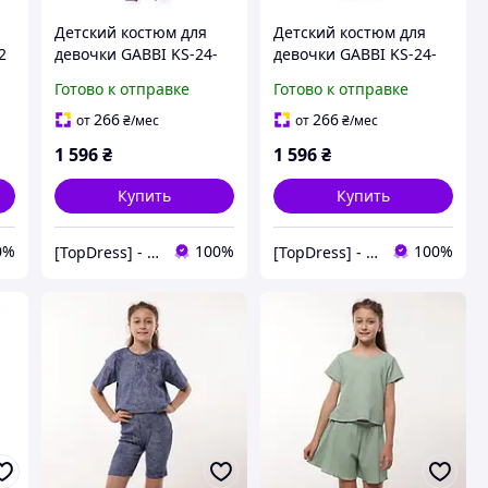
Детский костюм для
Детский костюм для
2
девочки GABBI KS-24-
девочки GABBI KS-24-
0
11 Фиолетовый на рост
11 Темно-синий на
Готово к отправке
Готово к отправке
110 (13905)
рост 110 (13905)
266
266
от
₴
/мес
от
₴
/мес
1 596
₴
1 596
₴
Купить
Купить
0%
100%
100%
[TopDress] - Интернет магазин одежды для семьи 💖
[TopDress] - Интернет магазин одежды для семьи 💖