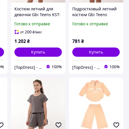
Костюм летний для
Подростковый летний
девочки Gbi Teens KST-
костюм Gbi Teens
т
24-2 Синий на рост
Зеленый на рост 140
Готово к отправке
Готово к отправке
134-140 (14128)
(14082)
200
от
₴
/мес
1 202
₴
781
₴
Купить
Купить
0%
100%
100%
[TopDress] - Интернет магазин одежды для семьи 💖
[TopDress] - Интернет магазин одежды для семьи 💖