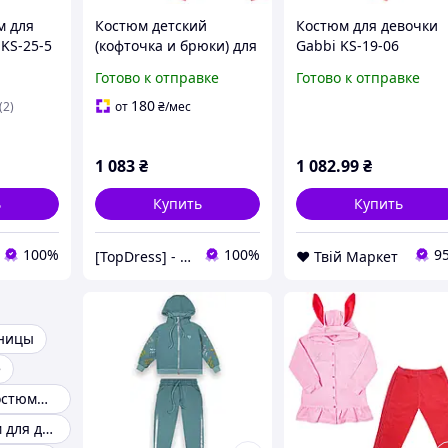
м для
Костюм детский
Костюм для девочки
KS-25-5
(кофточка и брюки) для
Gabbi KS-19-06
ст 104
девочки GABBI KS-19-
Весенняя россыпь
Готово к отправке
Готово к отправке
06 Весенняя россыпь
Ярко-Розовый на рос
Ярко-Розовый на рост
80 (11621) D9-2026
180
(2)
от
₴
/мес
80 (11621)
1 083
₴
1 082
.99
₴
ь
Купить
Купить
100%
100%
9
[TopDress] - Интернет магазин одежды для семьи 💖
❤️ Твій Маркет
ницы
е
Спортивные костюмы для девочек
Теплый костюм для девочки