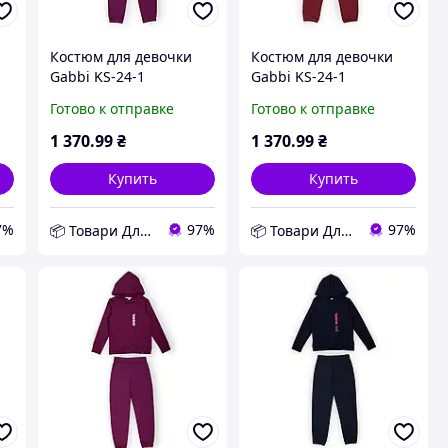
Костюм для девочки
Костюм для девочки
Gabbi KS-24-1
Gabbi KS-24-1
)
Сиреневый 86 (13895)
Терракотовый 92
Готово к отправке
Готово к отправке
D11-2026
(13895) D11-2026
1 370
.99
₴
1 370
.99
₴
Купить
Купить
7%
97%
97%
📦 Товари Для Дому
📦 Товари Для Дому