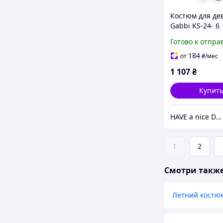
Костюм для де
Gabbi KS-24- 6
Сиренево-серы
Готово к отпра
(13900)
184
от
₴
/мес
1 107
₴
Купит
HAVE a nice DAY
1
2
Смотри такж
Летний костюм