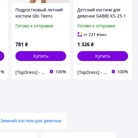
Подростковый летний
Детский костюм для
костюм Gbi Teens
девочки GABBI KS-25-1
Серый на рост 140
Персиковый на рост 86
Готово к отправке
Готово к отправке
(14082)
(14401)
221
от
₴
/мес
781
₴
1 326
₴
Купить
Купить
1%
100%
100%
[TopDress] - Интернет магазин одежды для семьи 💖
[TopDress] - Интернет магазин одежды для семьи 💖
Зимний костюм для девочки