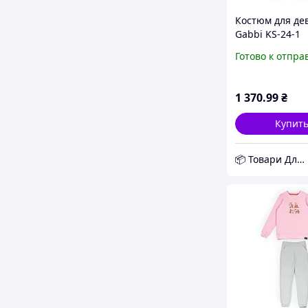
Костюм для де
Gabbi KS-24-1
Терракотовый 
Готово к отпра
(13895) D11-20
1 370
.99
₴
Купит
📦 Товари Для Дому