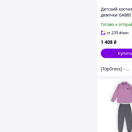
Детский костю
девочки GABBI 
15 Розовый на 
Готово к отпра
(13909)
235
от
₴
/мес
1 408
₴
Купит
[TopDress] - Интернет магазин одежды для семьи 💖