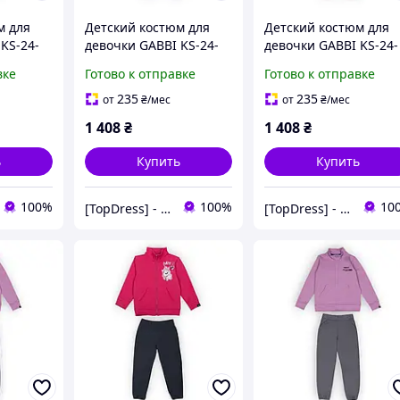
м для
Детский костюм для
Детский костюм для
KS-24-
девочки GABBI KS-24-
девочки GABBI KS-24-
рост 110
15 Белый на рост 110
15 Сиреневый на рос
вке
Готово к отправке
Готово к отправке
(13909)
110 (13909)
235
235
от
₴
/мес
от
₴
/мес
1 408
₴
1 408
₴
ь
Купить
Купить
100%
100%
10
[TopDress] - Интернет магазин одежды для семьи 💖
[TopDress] - Интернет магазин одежды для семьи 💖