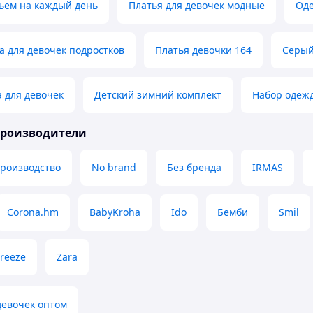
ьем на каждый день
Платья для девочек модные
Оде
 для девочек подростков
Платья девочки 164
Серый
 для девочек
Детский зимний комплект
Набор одеж
производители
производство
No brand
Без бренда
IRMAS
Corona.hm
BabyKroha
Ido
Бемби
Smil
reeze
Zara
девочек оптом