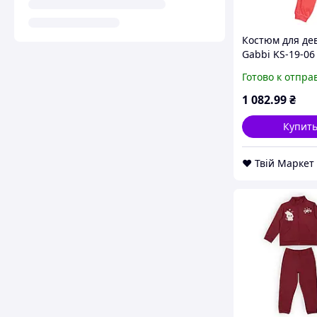
Костюм для де
Gabbi KS-19-06
Весенняя росс
Готово к отпра
Белый на рост 
(11621) D9-202
1 082
.99
₴
Купит
❤️ Твій Маркет