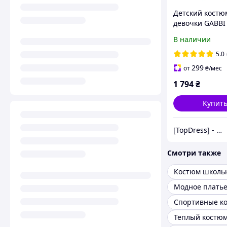
Детский костю
девочки GABBI 
Бежевый на ро
В наличии
(14405)
5.0
299
от
₴
/мес
1 794
₴
Купит
[TopDress] - Интернет магазин одежды для семьи 💖
Смотри также
Костюм школь
Модное плать