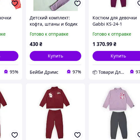
вочки
Детский комплект:
Костюм для девочки
кофта, штаны и бодик
Gabbi KS-24-1
ыпь
Сиреневый 80 (13895
вке
Готово к отправке
Готово к отправке
86
D11-2026
6
430
₴
1 370
.99
₴
ь
Купить
Купить
95%
97%
9
Бейби Дримс
📦 Товари Для Дому