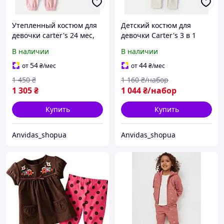
Утепленный костюм для
Детский костюм для
девочки carter's 24 мес,
девочки Carter's 3 в 1
кофта и штаны
(боди, штаны, теплая
В наличии
В наличии
жилетка) размер 18
месяцев
54
44
от
₴
/мес
от
₴
/мес
1 450
₴
1 160
₴/набор
1 305
₴
1 044
₴/набор
Купить
Купить
Anvidas_shopua
Anvidas_shopua