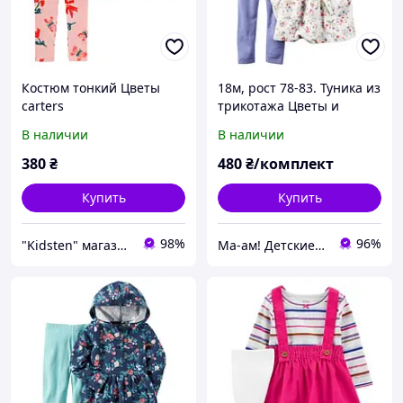
Костюм тонкий Цветы
18м, рост 78-83. Туника из
carters
трикотажа Цветы и
леггинсы Carters Картерс.
В наличии
В наличии
В наличии.
380
₴
480
₴/комплект
Купить
Купить
98%
96%
"Kidsten" магазин дитячого одягу
Ма-ам! Детские вещи для счастливого детства 👦