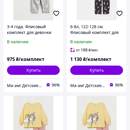
3-4 года. Флисовый
6-8л, 122-128 см.
комплект для девочки
Флисовый комплект для
H&M. В наличии.
девочки H&M. В наличии.
В наличии
В наличии
188
от
₴
/мес
975
₴/комплект
1 130
₴/комплект
Купить
Купить
96%
96%
Ма-ам! Детские вещи для счастливого детства 👦
Ма-ам! Детские вещи для счастливого детства 👦