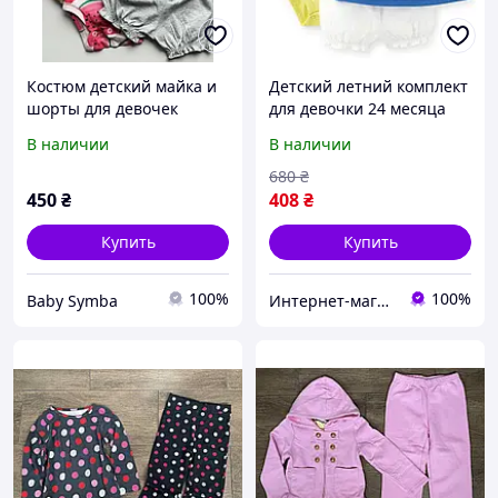
Костюм детский майка и
Детский летний комплект
шорты для девочек
для девочки 24 месяца
carter's 74 см
В наличии
В наличии
680
₴
450
₴
408
₴
Купить
Купить
100%
100%
Baby Symba
Интернет-магазин "Monssstriki