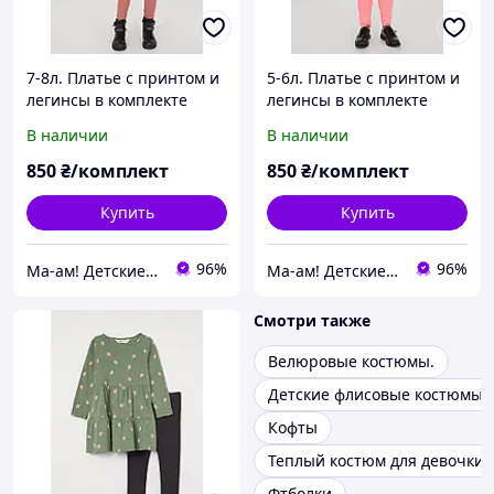
7-8л. Платье с принтом и
5-6л. Платье с принтом и
легинсы в комплекте
легинсы в комплекте
H&M. В наличии.
H&M. В наличии.
В наличии
В наличии
850
₴/комплект
850
₴/комплект
Купить
Купить
96%
96%
Ма-ам! Детские вещи для счастливого детства 👦
Ма-ам! Детские вещи для счастливого детства 👦
Смотри также
Велюровые костюмы.
Детские флисовые костюмы
Кофты
Теплый костюм для девочки
Фтболки