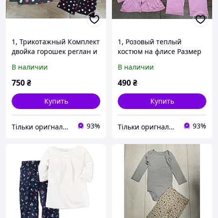
1, Трикотажный Комплект
1, Розовый теплый
двойка горошек реглан и
костюм на флисе Размер
штанишки Размер 24мес
2-3 года Carter's Картерс
В наличии
В наличии
Carter's
750
₴
490
₴
Купить
Купить
93%
93%
Тільки оригнали - інтернет-магазин якісного одягу, взуття та іграшок "Zvettik"
Тільки оригнали - інтернет-магазин якісного одягу, взуття та іграшок "Zvettik"