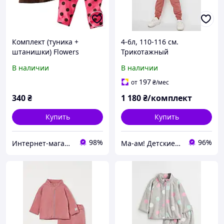
Комплект (туника +
4-6л, 110-116 см.
штанишки) Flowers
Трикотажный
коричневый Carters, рост
утепленный комплект
В наличии
В наличии
117 см
H&M. В наличии.
197
от
₴
/мес
340
₴
1 180
₴/комплект
Купить
Купить
98%
96%
Интернет-магазин DetkiShop
Ма-ам! Детские вещи для счастливого детства 👦