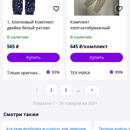
1, Хлопковый Комплект
Комплект
двойка белый реглан
хлопчатобумажный
рукав 3/4 легкие
голубовато-бежевый в
В наличии
В наличии
штанишки Сarter's
полоску и цветочный
Размер 3Т Рост 93-98 см
принт Carters 3, 9, 18,
565
₴
645
₴/комплект
24мес
Купить
Купить
93%
99%
Тільки оригнали - інтернет-магазин якісного одягу, взуття та іграшок "Zvettik"
ТЕХ-НИКА
1
2
3
...
Показано 1 - 29 товаров из 300+
Смотри также
Костюм футболка и шорты для девочки
Теплые кофты 