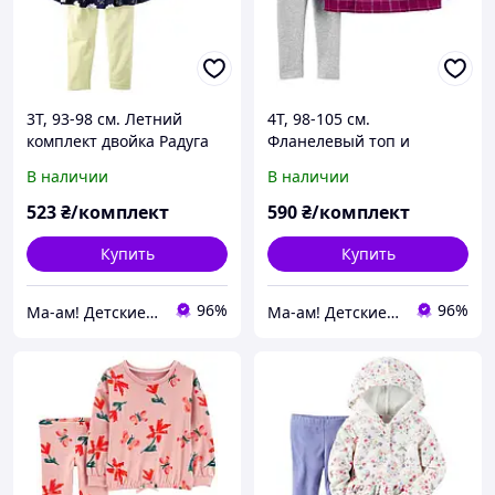
3Т, 93-98 см. Летний
4Т, 98-105 см.
комплект двойка Радуга
Фланелевый топ и
Carters Картерс. В
легинсы в комплекте
В наличии
В наличии
наличии.
Carters Картерс. В
наличии.
523
₴/комплект
590
₴/комплект
Купить
Купить
96%
96%
Ма-ам! Детские вещи для счастливого детства 👦
Ма-ам! Детские вещи для счастливого детства 👦