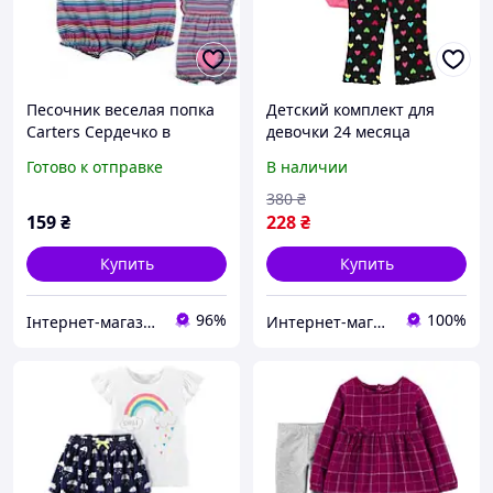
Песочник веселая попка
Детский комплект для
Carters Сердечко в
девочки 24 месяца
полосочкой 18мес.
Готово к отправке
В наличии
380
₴
159
₴
228
₴
Купить
Купить
96%
100%
Інтернет-магазин mami.kiev.ua
Интернет-магазин "Monssstriki