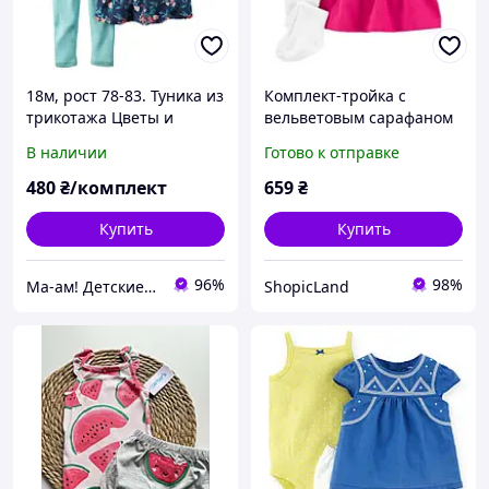
18м, рост 78-83. Туника из
Комплект-тройка с
трикотажа Цветы и
вельветовым сарафаном
леггинсы Carters Картерс.
для девочки Carter`s 12м
В наличии
Готово к отправке
В наличии.
480
₴/комплект
659
₴
Купить
Купить
96%
98%
Ма-ам! Детские вещи для счастливого детства 👦
ShopicLand