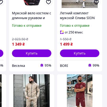
Мужской вело костюм с
Летний комплект
длинным рукавом и
мужской Олива SION
штанами красный для
спортивный костюм
Готово к отправке
Готово к отправке
 /
тренировок 100%
шорты и футболка для
полиэстер с гелевым
тренировок спорта
250
от
₴
/мес
Q
памперсом FLAME
2 023
.50
₴
1 550
₴
1 349
₴
1 499
₴
Купить
Купить
6%
95%
99%
Веселка
BORI