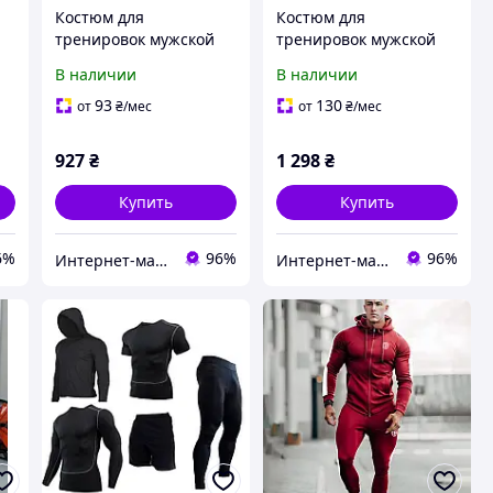
Костюм для
Костюм для
тренировок мужской
тренировок мужской
В наличии
В наличии
93
130
от
₴
/мес
от
₴
/мес
927
₴
1 298
₴
Купить
Купить
6%
96%
96%
Интернет-магазин одежды и обуви Bebest-Style
Интернет-магазин одежды и обуви Bebest-Style