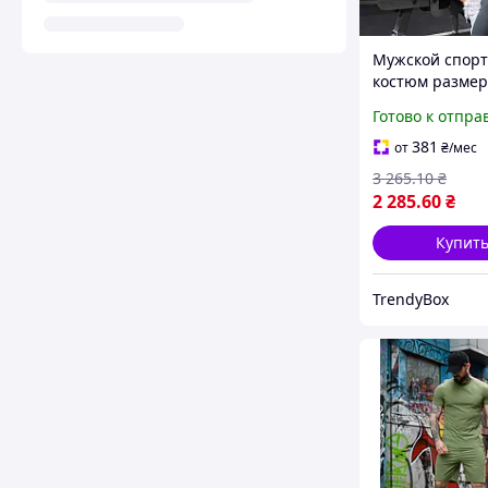
Мужской спор
костюм разме
костюм для тр
Готово к отпра
мужская спорт
одежда для сп
381
от
₴
/мес
отдыха box2
3 265
.10
₴
2 285
.60
₴
Купит
TrendyBox