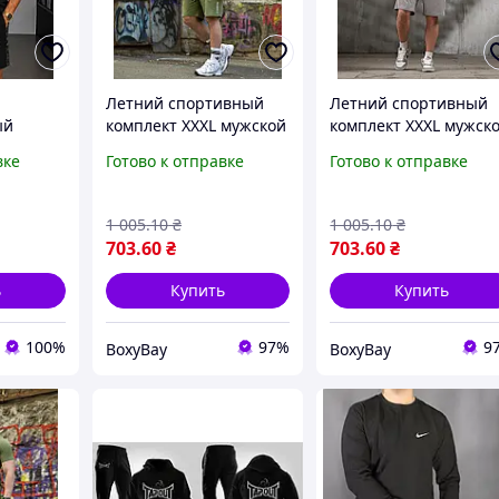
Летний спортивный
Летний спортивный
ый
комплект XXXL мужской
комплект XXXL мужск
рты
костюм для тренировок
костюм для трениров
вке
Готово к отправке
Готово к отправке
вый
футболка и шорты
футболка и шорты дл
я
легкая одежда для
лета легкая одежда
отдыха
спорта
1 005
.10
₴
1 005
.10
₴
703
.60
₴
703
.60
₴
ь
Купить
Купить
100%
97%
9
BoxyBay
BoxyBay