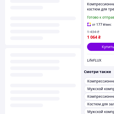
Компрессионн
костюм для тр
Тайтсы + Рашг
Готово к отпра
Мужской Зал / 
Спорт LHPWTQ
177
от
₴
/мес
красный
1 434
₴
1 064
₴
Купит
LifeFLUX
Смотри также