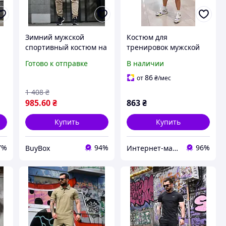
Зимний мужской
Костюм для
спортивный костюм на
тренировок мужской
флисе теплый костюм
Готово к отправке
В наличии
для тренировок
мужская одежда
86
от
₴
/мес
ок
большого размера XXXL
1 408
₴
985
.60
₴
863
₴
Купить
Купить
7%
94%
96%
BuyBox
Интернет-магазин одежды и обуви Bebest-Style