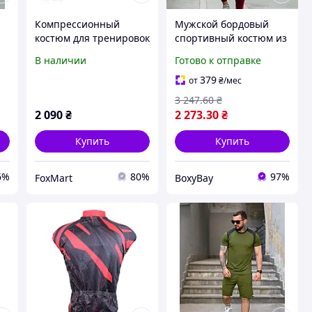
Компрессионный
Мужской бордовый
костюм для тренировок
спортивный костюм из
мужской 5в1
полиэстера размер М
В наличии
Готово к отправке
black\стиль 2024
мужской спортивный
костюм для тренировок
379
от
₴
/мес
мужская
3 247
.60
₴
2 090
₴
2 273
.30
₴
Купить
Купить
6%
80%
97%
FoxMart
BoxyBay