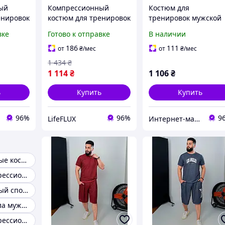
ый
Компрессионный
Костюм для
енировок
костюм для тренировок
тренировок мужской
ард
Тайтсы + Рашгард
вке
Готово к отправке
В наличии
Фитнес /
Мужской Силовые / Зал
 Черно-
/ Фитнес LHPWTQ
186
111
от
₴
/мес
от
₴
/мес
Черно-белый
1 434
₴
1 114
₴
1 106
₴
ь
Купить
Купить
96%
96%
9
LifeFLUX
Интернет-магазин одежды и обуви Bebest-Style
Компрессионные костюмы
Мужской компрессионный спортивный комплект
Компрессионный спортивный костюм
Костюм для зала мужской
Мужской компрессионный костюм