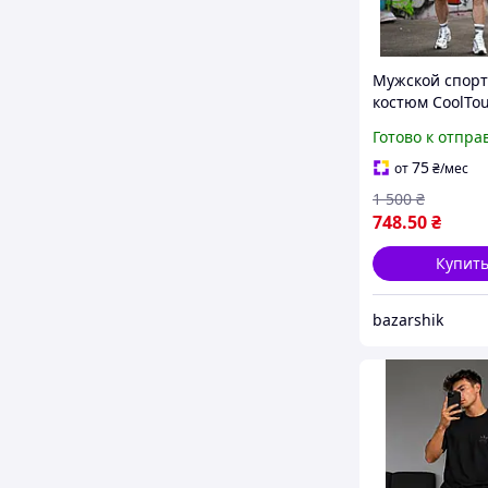
Мужской спор
костюм CoolTo
(футболка + шо
Готово к отпра
оливковый лег
комплект для
75
от
₴
/мес
тренировок и 
1 500
₴
748
.50
₴
Купит
bazarshik