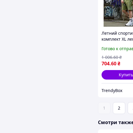
Летний спорт
комплект XL ле
костюм для тр
Готово к отпра
мужской спорт
одежда футбол
1 006
.60
₴
шорты box2
704
.60
₴
Купит
TrendyBox
1
2
Смотри такж