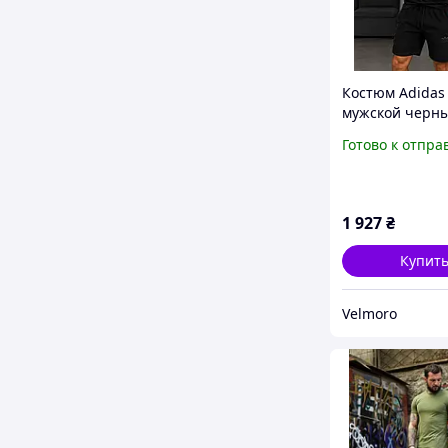
Костюм Adidas
мужской черн
футболка и шо
Готово к отпра
летний хлопко
спортивный дл
тренировок и 
1 927
₴
Купит
Velmoro