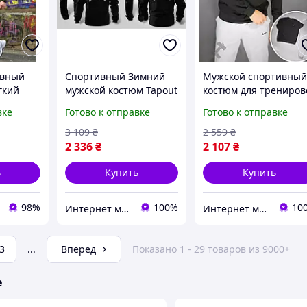
ивный
Спортивный Зимний
Мужской спортивны
гкий
мужской костюм Tapout
костюм для трениров
енировок
(Тапаут) для
Nike (Найк)
вке
Готово к отправке
Готово к отправке
ивная
тренировок
ка
3 109
₴
2 559
₴
2 336
₴
2 107
₴
ь
Купить
Купить
98%
100%
10
Интернет магазин - Matrix
Интернет магазин - Matrix
3
...
Вперед
Показано 1 - 29 товаров из 9000+
е