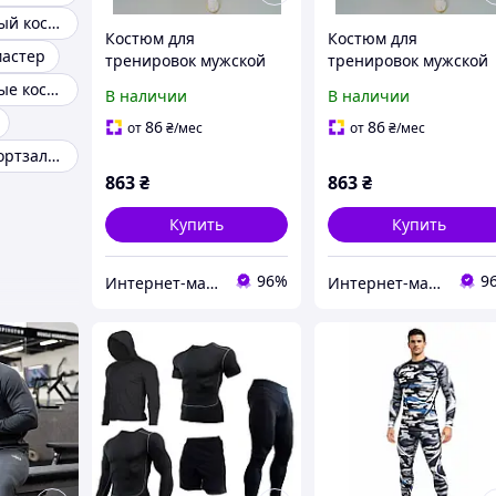
Компрессионный костюм для тренировок
Костюм для
Костюм для
мастер
тренировок мужской
тренировок мужской
Компрессионные костюмы для спорта
В наличии
В наличии
86
86
от
₴
/мес
от
₴
/мес
Костюм для спортзала мужской
863
₴
863
₴
Купить
Купить
96%
9
Интернет-магазин одежды и обуви Bebest-Style
Интернет-магазин одежды и обуви Bebest-Style