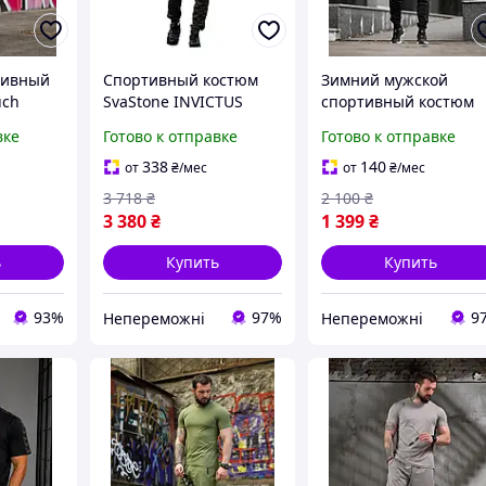
тивный
Спортивный костюм
Зимний мужской
uch
SvaStone INVICTUS
спортивный костюм
рты),
мужской для
STABITEX Black на
вке
Готово к отправке
Готово к отправке
кий
тренировок 2XL
флисе теплый
|neper-SS-S|
эластичный для
338
140
от
₴
/мес
от
₴
/мес
бега
тренировок и прогул
3 718
₴
2 100
₴
XXL |neper-9413|
3 380
₴
1 399
₴
ь
Купить
Купить
93%
97%
9
Непереможні
Непереможні