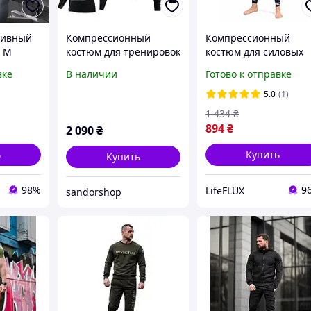
тивный
Компрессионный
Компрессионный
р M
костюм для тренировок
костюм для силовых
енировок
мужской 5в1
тренировок Тайтсы +
вке
В наличии
Готово к отправке
ивная
black\стиль 2024
Рашгард Мужской Зал
орта и
Кроссфит /
5.0
(1)
Единоборства LHPWT
1 434
₴
Камуфляж Серый
894
₴
2 090
₴
ь
Купить
Купить
98%
9
LifeFLUX
sandorshop