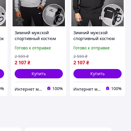
й
Зимний мужской
Зимний мужской
ок
спортивный костюм
спортивный костюм
для тренировок
для тренировок
Готово к отправке
Готово к отправке
Reebok(Рибок)
Reebok(Рибок)
2 559
₴
2 559
₴
2 107
₴
2 107
₴
Купить
Купить
0%
100%
100%
Интернет магазин - Matrix
Интернет магазин - Matrix