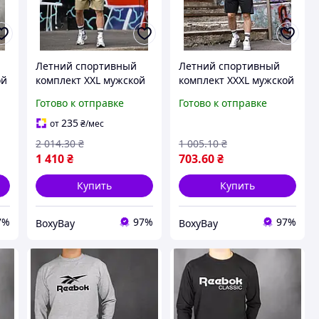
Летний спортивный
Летний спортивный
ой
комплект XXL мужской
комплект XXXL мужской
ок
костюм для тренировок
костюм для тренировок
Готово к отправке
Готово к отправке
я
шорты с футболкой
шорты и футболка
одежда для спорта и
набор для спорта лето
235
от
₴
/мес
активного
2 014
.30
₴
1 005
.10
₴
1 410
₴
703
.60
₴
Купить
Купить
7%
97%
97%
BoxyBay
BoxyBay