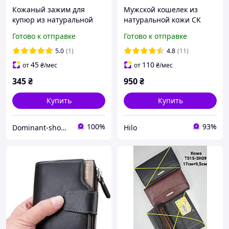
Кожаный зажим для
Мужской кошелек из
купюр из натуральной
натуральной кожи CK
кожи Simple Tryzub
черное портмоне на
Готово к отправке
Готово к отправке
коричневый с гербом
застежку с кнопкой на
Украины
подарок мужчине
5.0
(1)
4.8
(11)
45
110
от
₴
/мес
от
₴
/мес
345
₴
950
₴
Купить
Купить
100%
93%
Dominant-shop.com.ua
Hilo