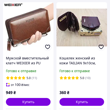
Мужской вместительный
Кошелек женский из
клатч WEIXIER из PU
кожи TAILIAN 9х10см,
кожи. Мужской кожаный
кожаный кошелек с
Готово к отправке
Готово к отправке
кошелек портмоне из
монетницей на защелке
кожи Коричневый
5.0
(11)
5.0
(10)
100
от
₴
/мес
949
₴
360
₴
Купить
Купить