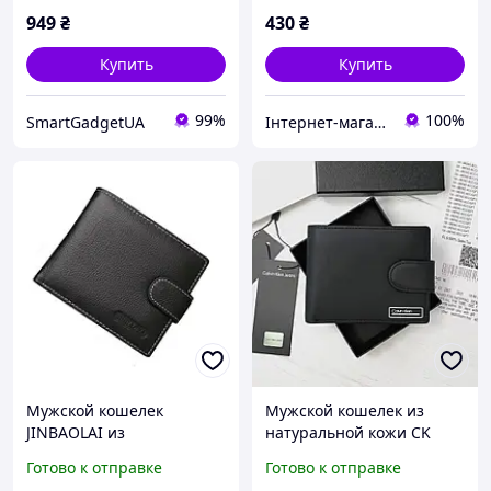
949
₴
430
₴
Купить
Купить
99%
100%
SmartGadgetUA
Інтернет-магазин "Allana"
Мужской кошелек
Мужской кошелек из
JINBAOLAI из
натуральной кожи CK
натуральной кожи
черное портмоне на
Готово к отправке
Готово к отправке
застежку с кнопкой на