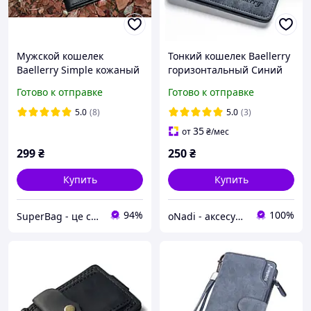
Мужской кошелек
Тонкий кошелек Baellerry
Baellerry Simple кожаный
горизонтальный Синий
черный
(w010-1)
Готово к отправке
Готово к отправке
5.0
(8)
5.0
(3)
35
от
₴
/мес
299
₴
250
₴
Купить
Купить
94%
100%
SuperBag - це супер ціни
oNadi - аксесуари, прикраси та косметика