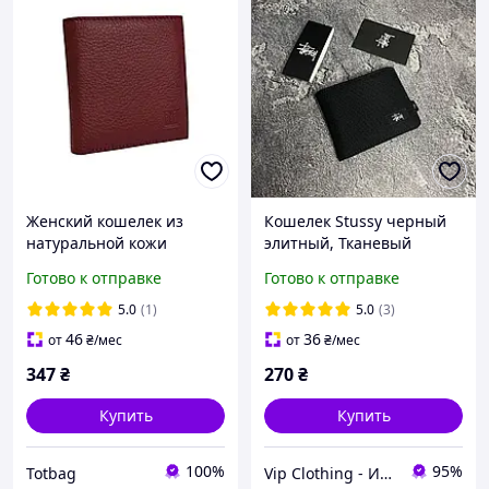
Женский кошелек из
Кошелек Stussy черный
натуральной кожи
элитный, Тканевый
Vermari 1428 бордовый 10
мужской удобный
Готово к отправке
Готово к отправке
x 9 x 1,5
купюрник Стусси на три
отделения компактный
5.0
(1)
5.0
(3)
46
36
от
₴
/мес
от
₴
/мес
347
₴
270
₴
Купить
Купить
100%
95%
Totbag
Vip Clothing - Интернет магазин брендовой одежды