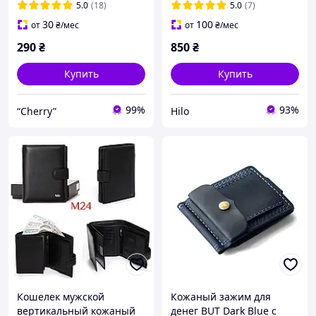
подарок мужчине Келвин
5.0
(18)
5.0
(7)
Кляйн
30
100
от
₴
/мес
от
₴
/мес
290
₴
850
₴
Купить
Купить
99%
93%
“Cherry”
Hilo
Кошелек мужской
Кожаный зажим для
вертикальный кожаный
денег BUT Dark Blue с