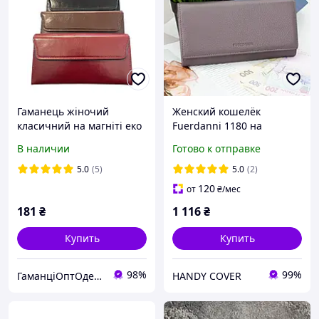
Гаманець жіночий
Женский кошелёк
класичний на магніті еко
Fuerdanni 1180 на
шкіра
магните / Натуральная
В наличии
Готово к отправке
кожа Сиреневый
5.0
(5)
5.0
(2)
120
от
₴
/мес
181
₴
1 116
₴
Купить
Купить
98%
99%
ГаманціОптОдеса
HANDY COVER