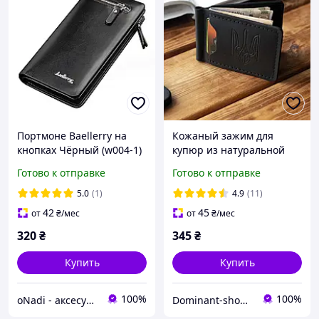
Портмоне Baellerry на
Кожаный зажим для
кнопках Чёрный (w004-1)
купюр из натуральной
кожи Simple Tryzub
Готово к отправке
Готово к отправке
черный с гербом
Украины. Прищепка для
5.0
(1)
4.9
(11)
денег
42
45
от
₴
/мес
от
₴
/мес
320
₴
345
₴
Купить
Купить
100%
100%
oNadi - аксесуари, прикраси та косметика
Dominant-shop.com.ua