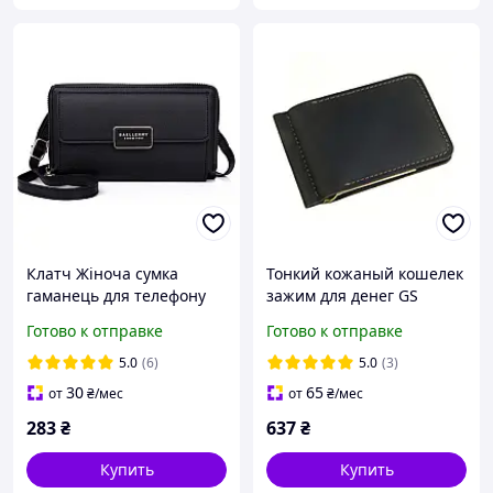
Клатч Жіноча сумка
Тонкий кожаный кошелек
гаманець для телефону
зажим для денег GS
грошей та ключів через
коричневый
Готово к отправке
Готово к отправке
плече Baellerry Show You
5.0
(6)
5.0
(3)
30
65
от
₴
/мес
от
₴
/мес
283
₴
637
₴
Купить
Купить