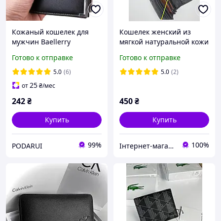
Кожаный кошелек для
Кошелек женский из
мужчин Baellerry
мягкой натуральной кожи
Business mini черный
TAILIAN 17×9.5см,
Готово к отправке
Готово к отправке
женское кожаное
портмоне
5.0
(6)
5.0
(2)
25
от
₴
/мес
242
₴
450
₴
Купить
Купить
99%
100%
PODARUI
Інтернет-магазин "Allana"