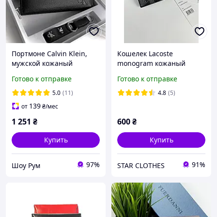
Портмоне Calvin Klein,
Кошелек Lacoste
мужской кожаный
monogram кожаный
кошелек, кошелек на
черный коричневый
Готово к отправке
Готово к отправке
подарок, мужской клатч,
портмоне Лакост
портмоне на молнии
монограмм мужской
5.0
(11)
4.8
(5)
женский визитница для
139
от
₴
/мес
карточек купюр подарок
1 251
₴
600
₴
Купить
Купить
97%
91%
Шоу Рум
STAR CLOTHES