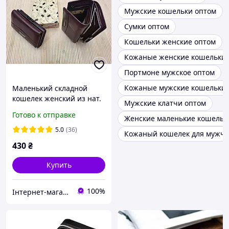
Мужские кошельки оптом
Сумки оптом
Кошельки женские оптом
Кожаные женские кошельки 
Портмоне мужское оптом
Кожаные мужские кошельки 
Маленький складной
кошелек женский из нат.
Мужские клатчи оптом
кожи TAILIAN 13×8см на
Готово к отправке
Женские маленькие кошельк
застежке-кнопке
5.0
(36)
Кожаный кошелек для мужчи
430
₴
Купить
100%
Інтернет-магазин "Allana"