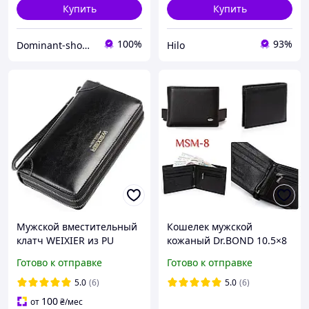
Купить
Купить
100%
93%
Dominant-shop.com.ua
Hilo
Мужской вместительный
Кошелек мужской
клатч WEIXIER из PU
кожаный Dr.BOND 10.5×8
кожи. Мужской кожаный
см, портмоне с
Готово к отправке
Готово к отправке
кошелек портмоне из
монетницей
кожи Чёрный
5.0
(6)
5.0
(6)
100
от
₴
/мес