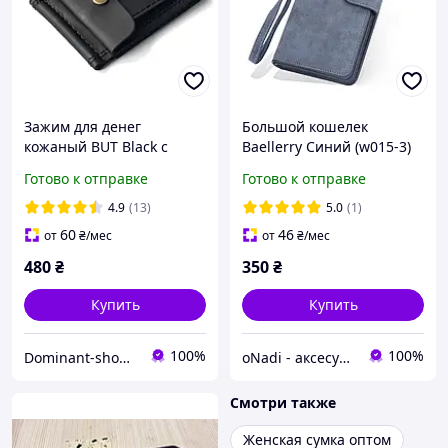
Зажим для денег
Большой кошелек
кожаный BUT Black с
Baellerry Синий (w015-3)
монетницей
Готово к отправке
Готово к отправке
4.9
(13)
5.0
(1)
60
46
от
₴
/мес
от
₴
/мес
480
₴
350
₴
Купить
Купить
100%
100%
Dominant-shop.com.ua
oNadi - аксесуари, прикраси та косметика
Смотри также
Женская сумка оптом