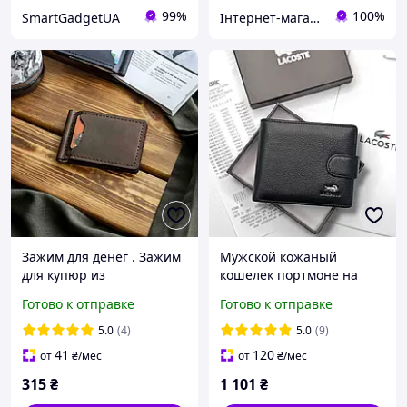
99%
100%
SmartGadgetUA
Інтернет-магазин "Allana"
Зажим для денег . Зажим
Мужской кожаный
для купюр из
кошелек портмоне на
натуральной кожи.
кнопке Lacoste с
Готово к отправке
Готово к отправке
Кожаный коричневый
прозрачным окном для
зажим мужской. Кожаный
документов и
5.0
(4)
5.0
(9)
подарок
монетницей в
41
120
от
₴
/мес
от
₴
/мес
фирменной упаковке
315
₴
1 101
₴