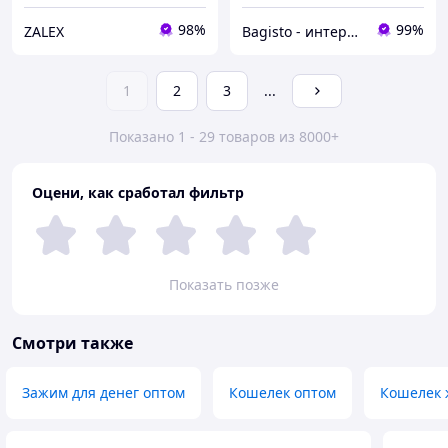
98%
99%
ZALEX
Bagisto - интернет магазин аксессуаров
1
2
3
...
Показано 1 - 29 товаров из 8000+
Оцени, как сработал фильтр
Показать позже
Смотри также
Зажим для денег оптом
Кошелек оптом
Кошелек 