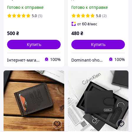
Dr.BOND, мужской
монетницей
Готово к отправке
Готово к отправке
бумажник из
натуральной кожи
5.0
(5)
5.0
(2)
9.5×12.5 см
60
от
₴
/мес
500
₴
480
₴
Купить
Купить
100%
100%
Інтернет-магазин "Allana"
Dominant-shop.com.ua