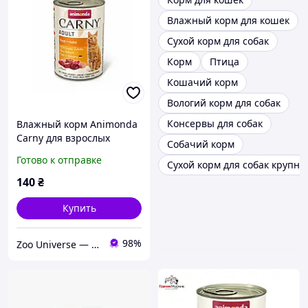
Влажный корм для кошек
Сухой корм для собак
Корм
Птица
Кошачий корм
Вологий корм для собак
Консервы для собак
Влажный корм Animonda
Carny для взрослых
Собачий корм
кошек, с говядиной и
Готово к отправке
Сухой корм для собак крупны
курицей, 400 г
140
₴
Купить
98%
Zoo Universe — зоотовари для домашніх улюбленців