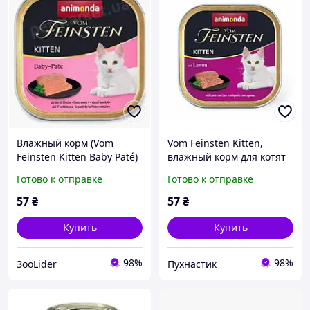
Влажный корм (Vom
Vom Feinsten Kitten,
Feinsten Kitten Baby Paté)
влажный корм для котят
для котят беби паштет
(100 г) ягнятина
Готово к отправке
Готово к отправке
100 г
57
₴
57
₴
Купить
Купить
98%
98%
ЗооLider
Пухнастик