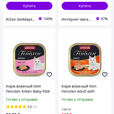
Купить
Купить
100%
97%
RiZoo-ЗооМаркет
Интернет-магазин товаров лучших производителей Украины и Европы
Корм влажный Vom
Корм влажный Vom
Feinsten Kitten Baby-Paté
Feinsten Adult with
для котят Беби-пате с
Chicken Beef Carrots для
Готово к отправке
Готово к отправке
птицей 100 г
котов с курицей
говядиной и морковью
5.0
(1)
145
₴
100 г