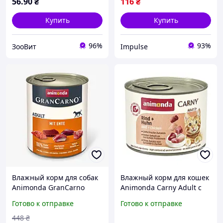
56
.90
₴
116
₴
Купить
Купить
96%
93%
ЗооВит
Impulse
Влажный корм для собак
Влажный корм для кошек
Animonda GranCarno
Animonda Carny Adult с
Adult with Duck с уткой
говядиной и курицей 200
Готово к отправке
Готово к отправке
800 г
г
448
₴