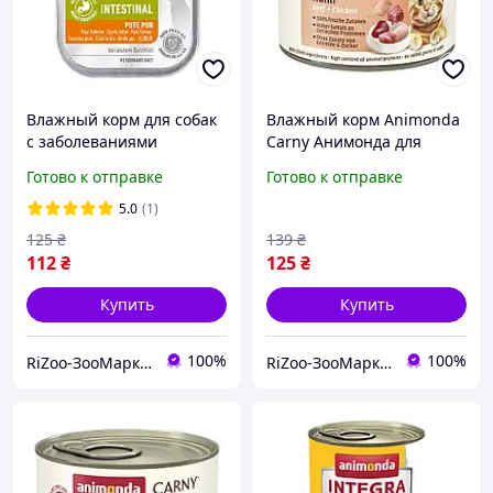
Влажный корм для собак
Влажный корм Animonda
с заболеваниями
Carny Анимонда для
желудочно-кишечного
взрослых кошек, с
Готово к отправке
Готово к отправке
тракта Integra Protect
говядиной и курицей, 200
Intestinal 150 г индейка
г (арт.AM-83703)
5.0
(1)
125
₴
139
₴
112
₴
125
₴
Купить
Купить
100%
100%
RiZoo-ЗооМаркет
RiZoo-ЗооМаркет