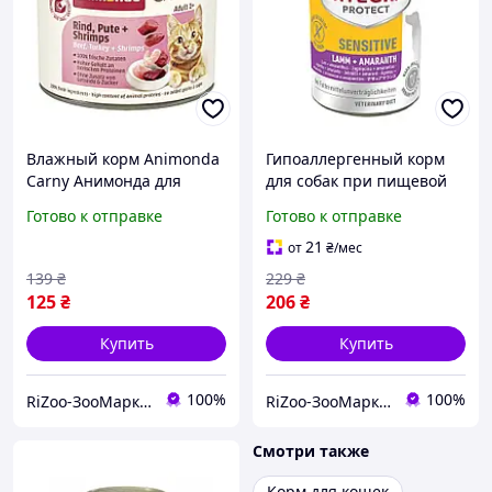
Влажный корм Animonda
Гипоаллергенный корм
Carny Анимонда для
для собак при пищевой
кошек, с говядиной,
непереносимости Integra
Готово к отправке
Готово к отправке
индейкой и креветками,
Protect Sensitive 400 г
200 г (арт.AM-83708)
ягненок
21
от
₴
/мес
139
₴
229
₴
125
₴
206
₴
Купить
Купить
100%
100%
RiZoo-ЗооМаркет
RiZoo-ЗооМаркет
Смотри также
Корм для кошек