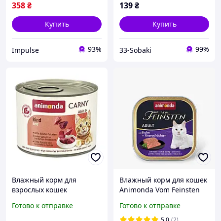
358
₴
139
₴
Купить
Купить
93%
99%
Impulse
33-Sobaki
Влажный корм для
Влажный корм для кошек
взрослых кошек
Animonda Vom Feinsten
Animonda Carny Adult
Adult with Chicken +
Готово к отправке
Готово к отправке
Beef с говядиной 200 г
Seafood с курицей и
морепродуктами 100 г
5.0
(2)