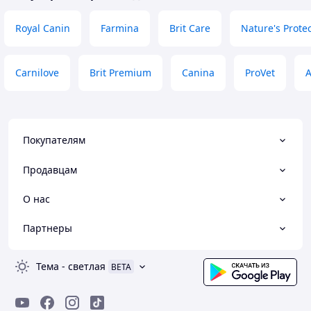
Royal Canin
Farmina
Brit Care
Nature's Prote
Carnilove
Brit Premium
Canina
ProVet
A
Покупателям
Продавцам
О нас
Партнеры
Тема
-
светлая
BETA