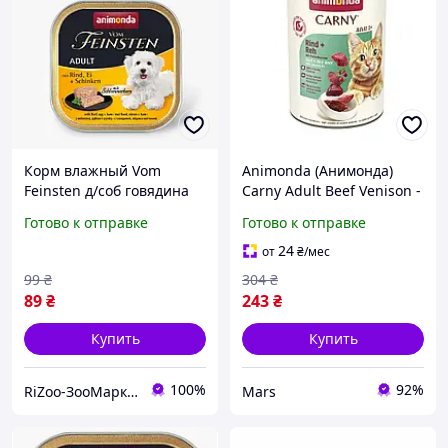
Корм влажный Vom
Animonda (Анимонда)
Feinsten д/соб говядина
Carny Adult Beef Venison -
,яйцо, ветчина 150г
влажный корм для кошек
Готово к отправке
Готово к отправке
с говядиной и олениной,
400 г (ГМ_0003167)
24
от
₴
/мес
99
₴
304
₴
89
₴
243
₴
Купить
Купить
100%
92%
RiZoo-ЗооМаркет
Mars