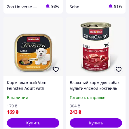
98%
91%
Zoo Universe — зоотовари для домашніх улюбленців
Soho
Корм влажный Vom
Влажный корм для собак
Feinsten Adult with
мультимясной коктейль
Chicken liver для
Animonda GranCarno
В наличии
Готово к отправке
взрослых собак с курицей
Adult Multi Meat Cocktail
и печенью 150 г
400 г
179
₴
304
₴
169
₴
243
₴
Купить
Купить