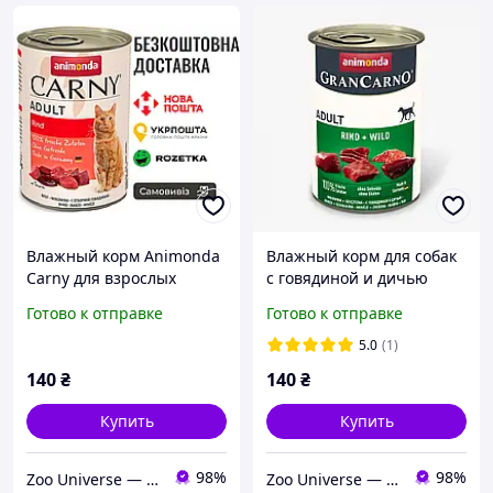
Влажный корм Animonda
Влажный корм для собак
Carny для взрослых
с говядиной и дичью
кошек, с говядиной, 400 г
Animonda GranCarno
Готово к отправке
Готово к отправке
Adult Beef+Game 400 г
5.0
(1)
140
₴
140
₴
Купить
Купить
98%
98%
Zoo Universe — зоотовари для домашніх улюбленців
Zoo Universe — зоотовари для домашніх улюбленців