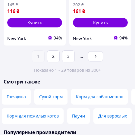
145
₴
202
₴
116
₴
161
₴
Купить
Купить
94%
94%
New York
New York
1
2
3
...
Показано 1 - 29 товаров из 300+
Смотри также
Говядина
Сухой корм
Корм для собак мешок
Корм для пожилых котов
Паучи
Для взрослых
Популярные производители