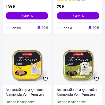
139
₴
75
₴
Купить
Купить
99%
99%
33-Sobaki
33-Sobaki
Влажный корм для котят
Влажный корм для собак
Animonda Vom Feinsten
Animonda Vom Feinsten
Kitten with Poultry с
Adult with Turkey+duck с
Готово к отправке
Готово к отправке
птицей 100 г
индейкой и уткой 150 г