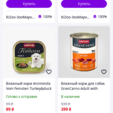
Купить
Купить
100%
100%
RiZoo-ЗооМаркет
RiZoo-ЗооМаркет
Влажный корм Animonda
Влажный корм для собак
Vom Feinsten Turkey&duck
GranCarno Adult with
для взрослых собак,
Duck с уткой, 800 г
Готово к отправке
В наличии
индейка и утка, 150 г
(арт.AM-82310)
99
₴
539
₴
89
₴
399
₴