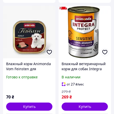
Влажный корм Animonda
Влажный ветеринарный
Vom Feinsten для
корм для собак Integra
взрослых собак, с
Protect Sensitive Lamb +
Готово к отправке
В наличии
олениной, 150 г
Amaranth диета при
пищевой
27
от
₴
/мес
непереносимости, 400 г
279
₴
70
₴
269
₴
Купить
Купить