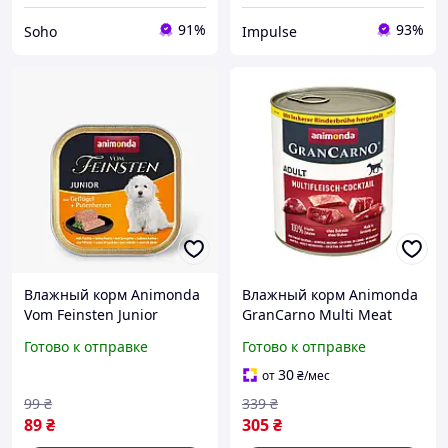
91%
93%
Soho
Impulse
Влажный корм Animonda
Влажный корм Animonda
Vom Feinsten Junior
GranCarno Multi Meat
Poultry для щенков, птица
Cocktail для собак,
Готово к отправке
Готово к отправке
и индюшачьи сердца,
мультимясной коктейль,
150 г (арт.AM-82621)
800 г (арт.AM-82739)
30
от
₴
/мес
99
₴
339
₴
89
₴
305
₴