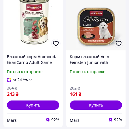
Влажный корм Animonda
Корм влажный Vom
GranCarno Adult Game
Feinsten Junior with
для взрослых собак, с
Poultry liver для щенков с
Готово к отправке
Готово к отправке
дичью, 400 г (арт.82478)
птицей печенью 150 г
24
от
₴
/мес
304
₴
202
₴
243
₴
161
₴
Купить
Купить
92%
92%
Mars
Mars