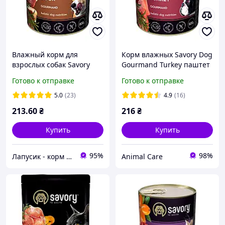
Влажный корм для
Корм влажных Savory Dog
взрослых собак Savory
Gourmand Turkey паштет
800 г (утка)
для взрослых собак всех
Готово к отправке
Готово к отправке
пород с индейкой 800 г.
5.0
(23)
4.9
(16)
213
.60
₴
216
₴
Купить
Купить
95%
98%
Лапусик - корм для животных
Animal Care