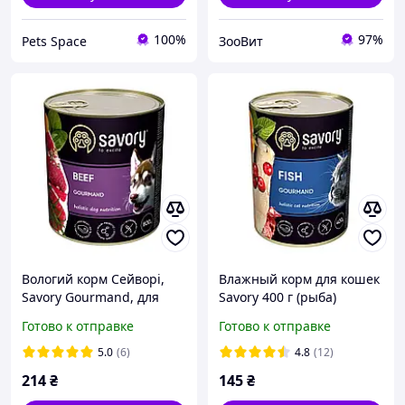
100%
97%
Pets Space
ЗооВит
Вологий корм Сейворі,
Влажный корм для кошек
Savory Gourmand, для
Savory 400 г (рыба)
собак всіх порід
Готово к отправке
Готово к отправке
яловичина 800 г
5.0
(6)
4.8
(12)
214
₴
145
₴