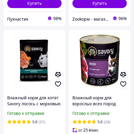
Купить
Купить
98%
96%
Пухнастик
Zооkорм - магазин зоотоваров
Влажный корм для котят
Влажный корм для
Savory лосось с морковью
взрослых всех пород
в соусе пауч 85 г
собак с говядиной Savory
Готово к отправке
Готово к отправке
800 г
5.0
(21)
5.0
(24)
25
от
₴
/мес