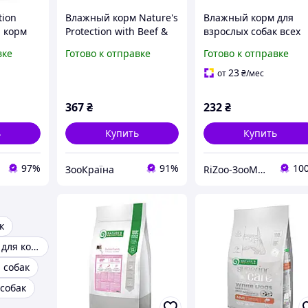
tion
Влажный корм Nature's
Влажный корм для
й корм
Protection with Beef &
взрослых собак всех
ванных
Duck Hearts для
пород с ягненком
вке
Готово к отправке
Готово к отправке
й и
взрослых собак всех
Nature's Protection
|neper-
пород с говядиной и
Adult Lamb, 400г
23
от
₴
/мес
утиным сердцем 800 г
367
₴
232
₴
ь
Купить
Купить
97%
91%
10
ЗооКраїна
RiZoo-ЗооМаркет
к
Влажный корм для кошек
 собак
 собак