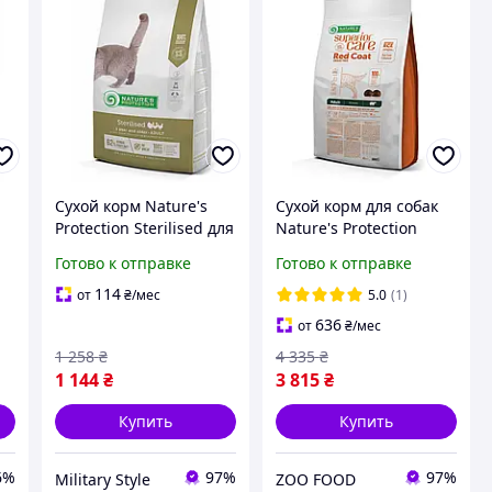
Сухой корм Nature's
Сухой корм для собак
Protection Sterilised для
Nature's Protection
стерилизованных
Superior Care Dog Red
Готово к отправке
Готово к отправке
кошек 2 кг 1
Coat Grain Free Adult All
Breeds Lamb 10 кг
114
от
₴
/мес
5.0
(1)
636
от
₴
/мес
1 258
₴
4 335
₴
1 144
₴
3 815
₴
Купить
Купить
6%
97%
97%
Military Style
ZOO FOOD