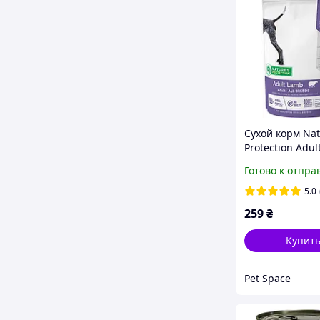
Сухой корм Nat
Protection Adul
собак 500 г яг
Готово к отпра
5.0
259
₴
Купит
Pet Space