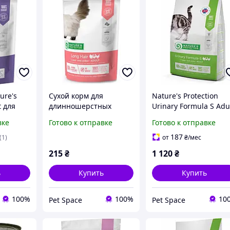
ure's
Сухой корм для
Nature's Protection
t для
длинношерстных
Urinary Formula S Adul
ненок
кошек Нутур Протекшн
сухий дієтичний кор
вке
Готово к отправке
Готово к отправке
(Nature's Protection
для котів (2 кг) птиця
Long Hair Adult) супер
187
(1)
от
₴
/мес
премиум 400 г птица
215
₴
1 120
₴
домашняя
ь
Купить
Купить
100%
100%
10
Pet Space
Pet Space