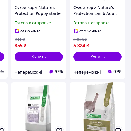
Сухой корм Nature's
Сухой корм Nature's
Protection Puppy starter
Protection Lamb Adult
All Breeds для щенков
Maxi Breeds для
Готово к отправке
Готово к отправке
всех пород с лососем 2
взрослых собак
кг |neper-NPS4|
больших пород с
86
532
от
₴
/мес
от
₴
/мес
ягненком 18 кг |neper-
941
₴
5 856
₴
NPB4|
855
₴
5 324
₴
Купить
Купить
0%
97%
97%
Непереможні
Непереможні