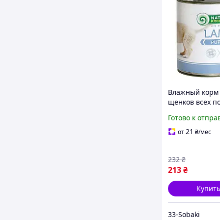
Влажный корм
щенков всех п
ягненком Natur
Готово к отпра
Protection Pup
400 г
21
от
₴
/мес
232
₴
213
₴
Купит
33-Sobaki