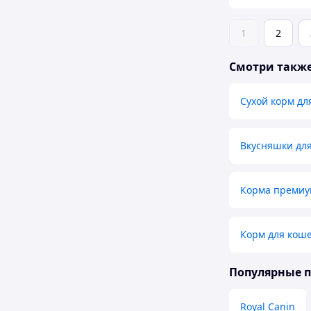
1
2
Смотри такж
Сухой корм дл
Вкусняшки для
Корма премиум
Корм для коше
Популярные 
Royal Canin