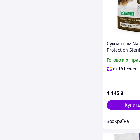
Сухой корм Nat
Protection Steri
Long Hair для
Готово к отпра
длинношерстн
взрослых коше
191
от
₴
/мес
стерлизации, 2
1 145
₴
Купит
ЗооКраїна