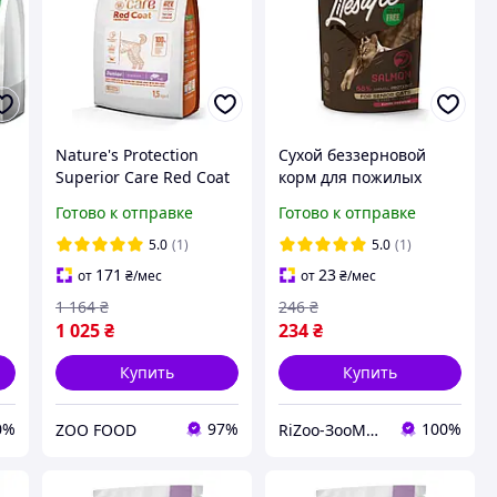
Nature's Protection
Сухой беззерновой
Superior Care Red Coat
корм для пожилых
Grain Free Junior Small
кошек c лососем
Готово к отправке
Готово к отправке
Breeds Salmon сухой
Nature's Protection
г
корм для юниоров
Lifestyle Grain Free
5.0
(1)
5.0
(1)
Salmon Senior,400г
171
23
от
₴
/мес
от
₴
/мес
1 164
₴
246
₴
1 025
₴
234
₴
Купить
Купить
0%
97%
100%
ZOO FOOD
RiZoo-ЗооМаркет