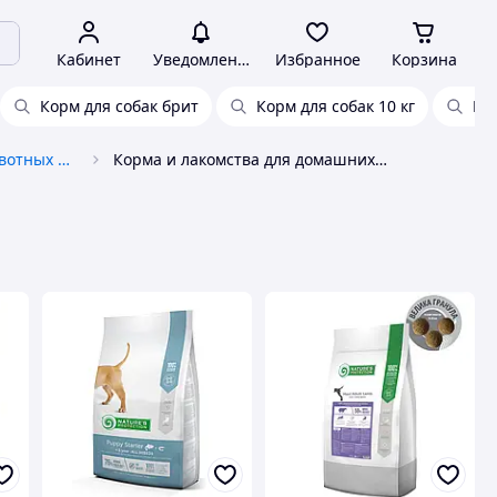
Кабинет
Уведомления
Избранное
Корзина
Корм для собак брит
Корм для собак 10 кг
Nat
Кормление домашних животных и птиц
Корма и лакомства для домашних животных и птиц Nature's Protection