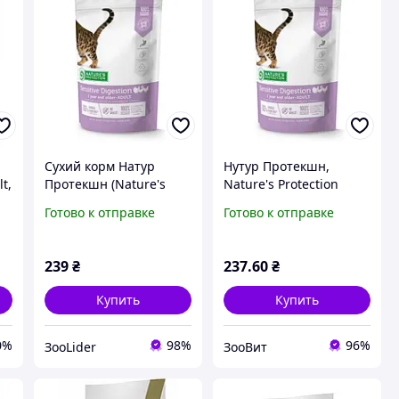
Сухий корм Натур
Нутур Протекшн,
t,
Протекшн (Nature's
Nature's Protection
м
Protection Sensitive
Sensitive Digestion
Готово к отправке
Готово к отправке
Digestion Adult) для
Adult, сухой корм для
котів для підтримки
кошек 400 г курица
травлення 400 г курка
239
₴
237
.60
₴
Купить
Купить
0%
98%
96%
ЗооLider
ЗооВит