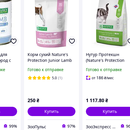
 для
Корм сухий Nature's
Нутур Протекшн
ород с
Protection Junior Lamb
(Nature's Protection
e's
All breeds для цуценят
Urinary Formula S)
вке
Готово к отправке
Готово к отправке
py Lamb
з ягням 500 г
сухой диетический
корм для кошек при
186
5.0
(1)
от
₴
/мес
заболеваниях почек
мясо птицы 2 кг
250
₴
1 117
.80
₴
ь
Купить
Купить
99%
97%
9
ЗооПульс
ЗооЭкспресс - корм и лакомства