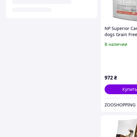
NP Superior Ca
dogs Grain Fre
Adult Small and
В наличии
Breeds 1.5kg с
корм для собак
взрослых 1,5 кг
972
₴
Купит
ZOOSHOPPING