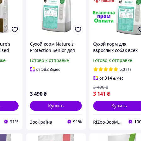
ure's
Сухой корм Nature's
Сухой корм для
lised
Protection Senior для
взрослых собак всех
пожилых собак всех
пород старше 7 лет
вке
Готово к отправке
Готово к отправке
ых
пород с птицей 12 кг
Nature's Protection
к после
Senior All Breeds, 12 к
582
от
₴
/мес
5.0
(1)
 кг
314
от
₴
/мес
3 490
₴
3 490
₴
3 141
₴
ь
Купить
Купить
91%
91%
10
ЗооКраїна
RiZoo-ЗооМаркет