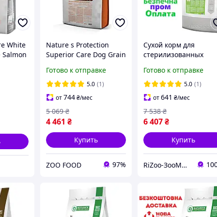
re White
Nature s Protection
Сухой корм для
e Salmon
Superior Care Dog Grain
стерилизованных
 Mini
Free Salmon Red Coat
котов и кошек для
Готово к отправке
Готово к отправке
ухой
Adult All Breeds сухой
профилактики МКБ
 для
беззерновой корм для
Nature's Protection
5.0
(1)
5.0
(1)
взрослых собак всех
Urinary Formula-S, 18 
744
641
от
₴
/мес
от
₴
/мес
5 069
₴
7 538
₴
4 461
₴
6 407
₴
Купить
Купить
ь
97%
10
ZOO FOOD
RiZoo-ЗооМаркет