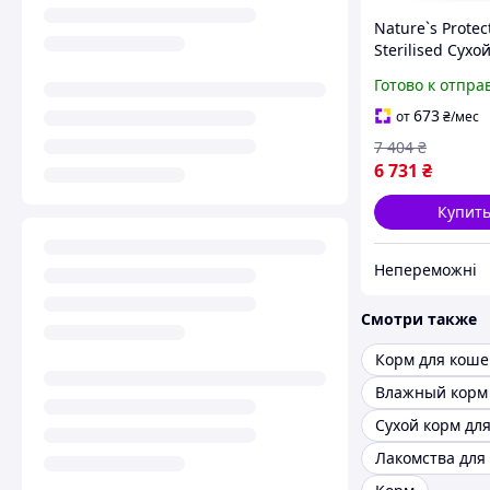
Nature`s Protec
Sterilised Сухо
для стерилизо
Готово к отпра
кошек с птице
лососем, 18 кг 
673
от
₴
/мес
NPS4|
7 404
₴
6 731
₴
Купит
Непереможні
Смотри также
Корм для коше
Сухой корм для
Лакомства для