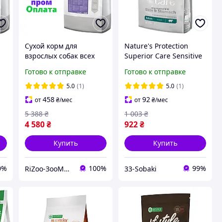
Сухой корм для
Nature's Protection
взрослых собак всех
Superior Care Sensitive
пород с ягненком
Skin&Stomach Adult All
Готово к отправке
Готово к отправке
Nature's Protection
Breeds 1.5 кг сухой
Adult Lamb All Breeds,
корм для собак
5.0
(1)
5.0
(1)
кг
18 кг
458
92
от
₴
/мес
от
₴
/мес
5 388
₴
1 003
₴
4 580
₴
922
₴
Купить
Купить
0%
100%
99%
RiZoo-ЗооМаркет
33-Sobaki