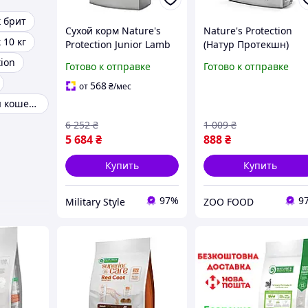
к брит
Сухой корм Nature's
Nature's Protection
 10 кг
Protection Junior Lamb
(Натур Протекшн)
All Breeds для щенков
Superior Care White
tion
Готово к отправке
Готово к отправке
всех пород с ягненком
Dogs Grain Free Salm
18 кг 1
Adult Small & Mini
568
от
₴
/мес
Breeds сухой корм дл
Сухий корм для кошенят
взрослых
6 252
₴
1 009
₴
5 684
₴
888
₴
Купить
Купить
97%
9
Military Style
ZOO FOOD