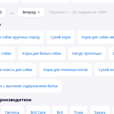
3
...
Вперед
Показано 1 - 29 товаров из 1000+
е
я собак крупных пород
Сухой корм
Корм для собак м
 собак
Корм для белых собак
Натур протекшн
 класса для собак
Корм для пожилых котов
Сухой к
к с высоким содержанием белка
производители
Farmina
Brit Care
Brit
Trixie
Savory