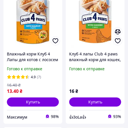
Влажный корм Клуб 4
Клуб 4 лапы Club 4 paws
Лапы для котов с лососем
влажный корм для кошек,
в соусе 85г
курица в соусе 85 г
Готово к отправке
Готово к отправке
4.9
(7)
16
.40
₴
13
.40
₴
16
₴
Купить
Купить
98%
93%
Максимум
👍ЗоLa👍