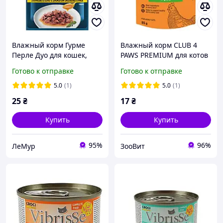
Влажный корм Гурме
Влажный корм CLUB 4
Перле Дуо для кошек,
PAWS PREMIUM для котов
мини филе в соусе с
курица в соусе 85г
Готово к отправке
Готово к отправке
курицей 85 г
(8445291188266)
5.0
(1)
5.0
(1)
25
₴
17
₴
Купить
Купить
95%
96%
ЛеМур
ЗооВит