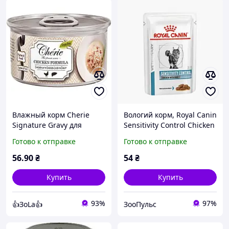
Влажный корм Cherie
Вологий корм, Royal Canin
Signature Gravy для
Sensitivity Control Chicken
кошек холистик кусочки в
with Rice, для котів
Готово к отправке
Готово к отправке
соусе (курица, куриная
середніх порід
печень) 80 г
лікувальний шматочки в
56
.90
₴
54
₴
соусі курка 85 г
Купить
Купить
93%
97%
👍ЗоLa👍
ЗооПульс