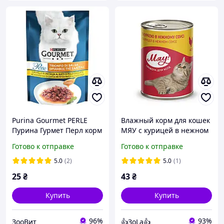
Purina Gourmet PERLE
Влажный корм для кошек
Пурина Гурмет Перл корм
МЯУ с курицей в нежном
для кошек мини филе в
соусе 415 г
Готово к отправке
Готово к отправке
соусе с курицей, 85 гр
5.0
(2)
5.0
(1)
25
₴
43
₴
Купить
Купить
96%
93%
ЗооВит
👍ЗоLa👍