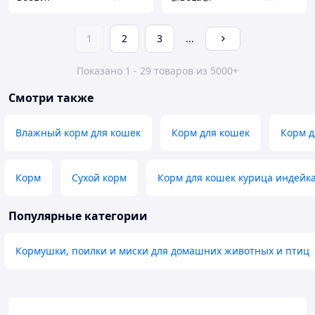
1
2
3
...
Показано 1 - 29 товаров из 5000+
Смотри также
Влажный корм для кошек
Корм для кошек
Корм д
Корм
Сухой корм
Корм для кошек курица индейка
Популярные категории
Кормушки, поилки и миски для домашних животных и птиц