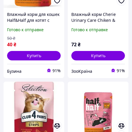
Влажный корм для кошек
Влажный корм Cherie
Half&Half для котят с
Urinary Care Chiken &
курицей и тыквой в соусе
Pumpkin для кошек с
Готово к отправке
Готово к отправке
85 г 4820261921946
кусочками курицы и
buzyna
тыквы в соусе для
50
₴
поддержания
40
₴
72
₴
Купить
Купить
91%
91%
Бузина
ЗооКраїна