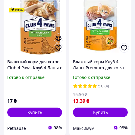
Влажный корм для котов
Влажный корм Клуб 4
Club 4 Paws Клуб 4 Лапы с
Лапы Premium для котят
курицей в соусе пауч 85 г
с курицей в соусе 80г
Готово к отправке
Готово к отправке
1 шт (4820083908910)
5.0
(4)
15
.50
₴
17
₴
13
.39
₴
Купить
Купить
98%
98%
Pethause
Максимум