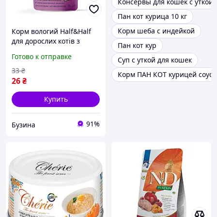
Консервы для кошек с уткой
Пан кот курица 10 кг
Корм шеба с индейкой
Корм вологий Half&Half
для дороcлих котів з
Пан кот кур
качкою та гарбузом в
Готово к отправке
Суп с уткой для кошек
соусі 85 г fresh
33
₴
Корм ПАН КОТ курицей соусе
26
₴
Купить
91%
Бузина