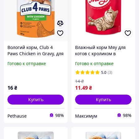
Вологий корм, Club 4
Влажный корм Мяу для
Paws Chicken in Gravy, для
котов с кроликом в
котів всіх порід здоров'я
нежном соусе 85г
Готово к отправке
Готово к отправке
шкіри та шерсті від 12
міс. шматочки в соусі
5.0
(3)
курка 85 г
14
₴
16
₴
11
.49
₴
Купить
Купить
98%
98%
Pethause
Максимум