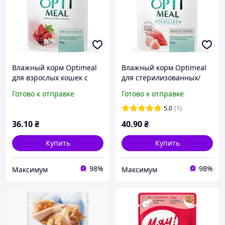
Влажный корм Optimeal
Влажный корм Optimeal
для взрослых кошек с
для стерилизованных/
телятиной в клюквенном
кастрированных котов с
Готово к отправке
Готово к отправке
соусе 85г
индейкой и куриным
филе в соусе 85г
5.0
(1)
36
.10
₴
40
.90
₴
Купить
Купить
98%
98%
Максимум
Максимум