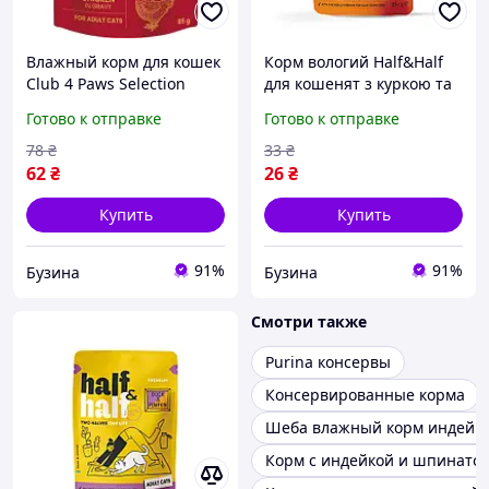
Влажный корм для кошек
Корм вологий Half&Half
Club 4 Paws Selection
для кошенят з куркою та
Плюс полоски с курицей в
гарбузом в соусі 85 г
Готово к отправке
Готово к отправке
соусе 85 г berlin
78
₴
33
₴
62
₴
26
₴
Купить
Купить
91%
91%
Бузина
Бузина
Смотри также
Purina консервы
Консервированные корма
Шеба влажный корм индейка
Корм с индейкой и шпинато