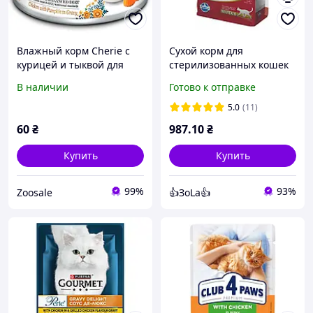
Влажный корм Cherie c
Сухой корм для
курицей и тыквой для
стерилизованных кошек
поддержания
(Farmina N&D Pumpkin
В наличии
Готово к отправке
мочевыводящих путей у
Neutered Adult)
котов (кусочки в соусе)
перепелка / тыква 1.5 кг
5.0
(11)
80g
60
₴
987
.10
₴
Купить
Купить
99%
93%
Zoosale
👍ЗоLa👍