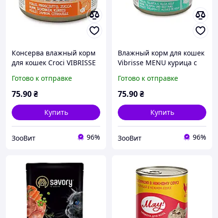
Консерва влажный корм
Влажный корм для кошек
для кошек Croci VIBRISSE
Vibrisse MENU курица с
MENU курица с ветчиной
тилапией в соусе из
Готово к отправке
Готово к отправке
в тыквенном соусе 70г
водорослей, 70 г
75
.90
₴
75
.90
₴
Купить
Купить
96%
96%
ЗооВит
ЗооВит