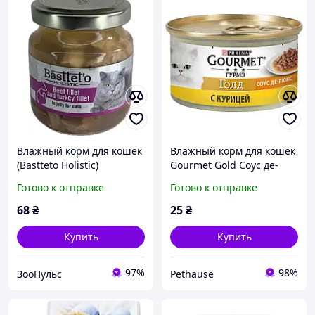
Влажный корм для кошек
Влажный корм для кошек
(Bastteto Holistic)
Gourmet Gold Соус де-
говядина, индейка,
люкс 85 г с курицей
Готово к отправке
Готово к отправке
курица беззерновой
консервы для кошек
холистик кусочки в соусе
68
₴
25
₴
130 г
Купить
Купить
97%
98%
ЗооПульс
Pethause