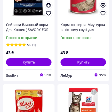
Сейвори Влажный корм
Корм консерва Мяу курка
Для Кошек ( SAVORY FOR
в ніжному соусі для
ADULT CATS )
дорослих котів 415 г
Готово к отправке
Готово к отправке
Полнорационный , От 12
Мес | 85 г Лосось, Горох В
5.0
(1)
Соусе
43
₴
43
₴
Купить
Купить
96%
95%
ЗооВит
ЛеМур