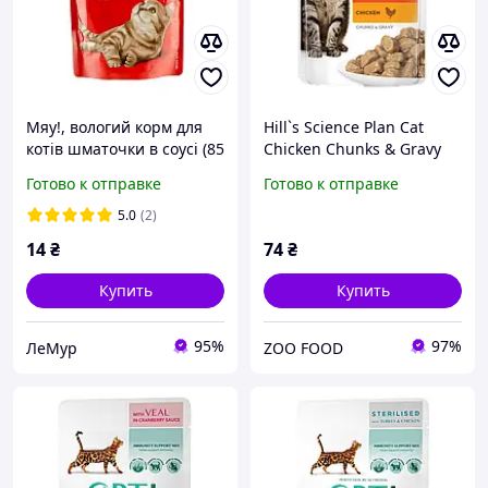
Мяу!, вологий корм для
Hill`s Science Plan Cat
котів шматочки в соусі (85
Chicken Chunks & Gravy
г) курка
Adult влажный корм для
Готово к отправке
Готово к отправке
взрослых кошек кусочки в
соусе с мясом курицы 85 г
5.0
(2)
14
₴
74
₴
Купить
Купить
95%
97%
ЛеМур
ZOO FOOD