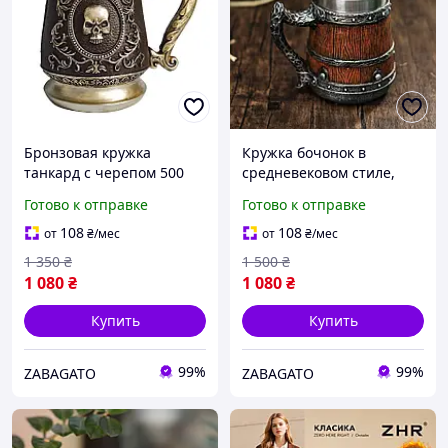
Бронзовая кружка
Кружка бочонок в
танкард с черепом 500
средневековом стиле,
мл. Винтажная чашка в
пивной викинг объём 500
Готово к отправке
Готово к отправке
скандинавском стиле с
мл
черепом.
108
108
от
₴
/мес
от
₴
/мес
1 350
₴
1 500
₴
1 080
₴
1 080
₴
Купить
Купить
99%
99%
ZABAGATO
ZABAGATO