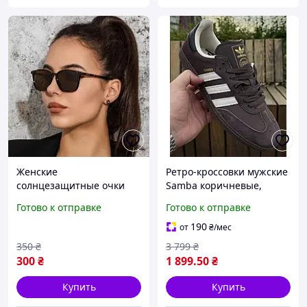
Женские
Ретро-кроссовки мужские
солнцезащитные очки
Samba коричневые,
летние в стиле ретро
спортивные кеды для
Готово к отправке
Готово к отправке
коричневые
города и прогулок в стиле
casual
190
от
₴
/мес
350
₴
3 799
₴
300
₴
1 899
.50
₴
Купить
Купить