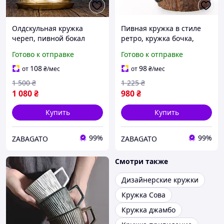
Олдскульная кружка
Пивная кружка в стиле
череп, пивной бокал
ретро, кружка бочка,
череп в ретро стиле,
декор под дерево.
Готово к отправке
Готово к отправке
чашка с черепом
винтажная 500 мл
108
98
от
₴
/мес
от
₴
/мес
1 500
₴
1 225
₴
1 080
₴
980
₴
Купить
Купить
99%
99%
ZABAGATO
ZABAGATO
Смотри также
Дизайнерские кружки
Кружка Сова
Кружка джамбо