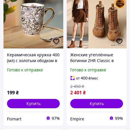
Керамическая кружка 400
Женские утеплённые
(мл) с золотым ободком в
ботинки ZHR Classic в
винтажном стиле
ретро-стиле,
Готово к отправке
Готово к отправке
Коричневая
коричневые, размер 38
400
от
₴
/мес
2 450
₴
199
₴
2 401
₴
Купить
Купить
97%
99%
Fismart
Empire