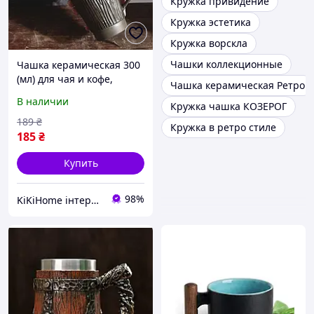
Кружка привидение
Кружка эстетика
Кружка ворскла
Чашки коллекционные
Чашка керамическая 300
(мл) для чая и кофе,
Чашка керамическая Ретро
универсальная кружка
В наличии
Кружка чашка КОЗЕРОГ
красивая в подарок в
стиле ретро Коричневая
189
₴
Кружка в ретро стиле
185
₴
Купить
98%
KiKiHome інтернет-магазин якісних товарів для дому