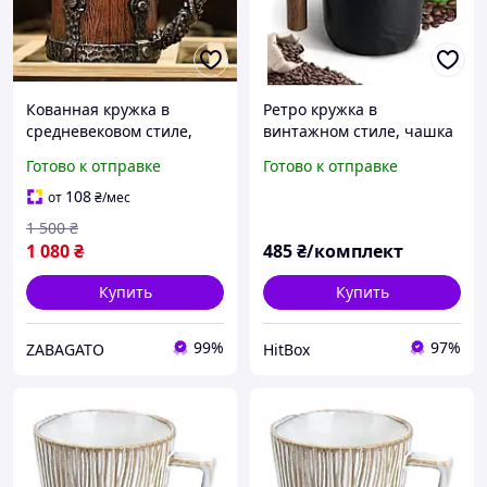
Кованная кружка в
Ретро кружка в
средневековом стиле,
винтажном стиле, чашка
пивной танкард 500 мл
для кофе еспрессо, 70 мл,
Готово к отправке
Готово к отправке
2 шт
108
от
₴
/мес
1 500
₴
1 080
₴
485
₴/комплект
Купить
Купить
99%
97%
ZABAGATO
HitBox