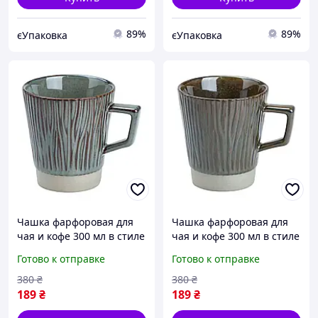
89%
89%
єУпаковка
єУпаковка
Чашка фарфоровая для
Чашка фарфоровая для
чая и кофе 300 мл в стиле
чая и кофе 300 мл в стиле
ретро Зеленая HP7208GR
ретро Графит HP7208GG
Готово к отправке
Готово к отправке
380
₴
380
₴
189
₴
189
₴