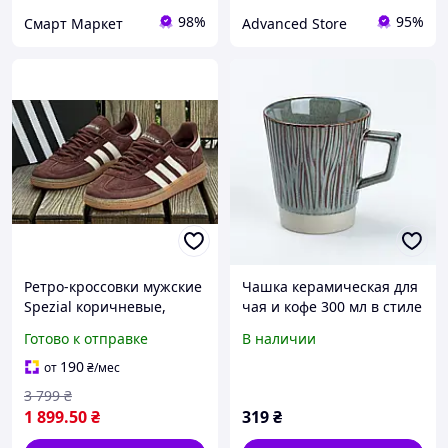
98%
95%
Смарт Маркет
Advanced Store
Ретро-кроссовки мужские
Чашка керамическая для
Spezial коричневые,
чая и кофе 300 мл в стиле
спортивные кеды для
ретро Зеленая
Готово к отправке
В наличии
города и прогулок в стиле
casual
190
от
₴
/мес
3 799
₴
1 899
.50
₴
319
₴