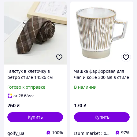
Галcтук в клеточку в
Чашка фарфоровая для
ретро стиле 145х6 см
чая и кофе 300 мл в стиле
коричневый
ретро Коричневая
Готово к отправке
В наличии
HP7208BR
26
от
₴
/мес
260
₴
170
₴
Купить
Купить
100%
97%
golfy_ua
Izum market : оригінальні подарунки | декор і дизайн