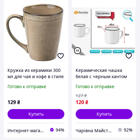
Кружка из керамики 300
Керамическая чашка
мл для чая и кофе в стиле
белая с черным кантом
ретро бежевая
300 мл - кружка в ретро
Готово к отправке
Готово к отправке
стиле 8x8 см
127
₴
129
₴
120
₴
Купить
Купить
94%
92%
Интернет-магазин "Lucky Store"
Чарівна Майстерня