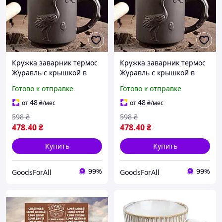
Кружка заварник термос
Кружка заварник термос
Журавль с крышкой в
Журавль с крышкой в
китайском стиле из глины
китайском стиле из глины
Готово к отправке
Готово к отправке
350 мл Коричневый
350 мл Коричневый
48
48
от
₴
/мес
от
₴
/мес
598
₴
598
₴
478
.40
₴
478
.40
₴
Купить
Купить
99%
99%
GoodsForAll
GoodsForAll