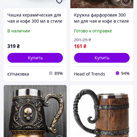
Чашка керамическая для
Кружка фарфоровая 300
чая и кофе 300 мл в стиле
мл для чая и кофе в стиле
ретро Коричневая
ретро чашки для
В наличии
Готово к отправке
капучино кружки для
кофе кружки для чая
201
.25
₴
чашка с ручкой Графит
319
₴
161
₴
Купить
Купить
89%
94%
єУпаковка
Head of Trends