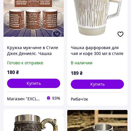
Кружка мужчине в Стиле
Чашка фарфоровая для
Джек Дениелс. Чашка
чая и кофе 300 мл в стиле
мужчине самый лучший
ретро Коричневая
Готово к отправке
В наличии
100% крутости
HP7208BR
коричневая
180
₴
189
₴
Купить
Купить
93%
Магазин "EXCLUSIVE" - Оригинальные Подарки Для Всех
Рибач'ок