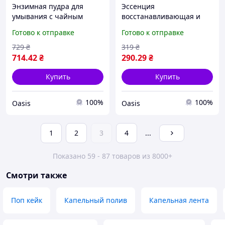
Энзимная пудра для
Эссенция
умывания с чайным
восстанавливающая и
деревом Medi-Peel (Меди-
увлажняющая для волос
Готово к отправке
Готово к отправке
Пил) Micro Tea Powder
Daeng Gi Meo Ri Vitalizing
Cleanser 70 g - корейская
Hair Essence 100 мл -
729
₴
319
₴
косметика для глубоко
корейское средство для
714
.42
₴
290
.29
₴
питания
Купить
Купить
100%
100%
Oasis
Oasis
1
2
3
4
...
Показано 59 - 87 товаров из 8000+
Смотри также
Поп кейк
Капельный полив
Капельная лента