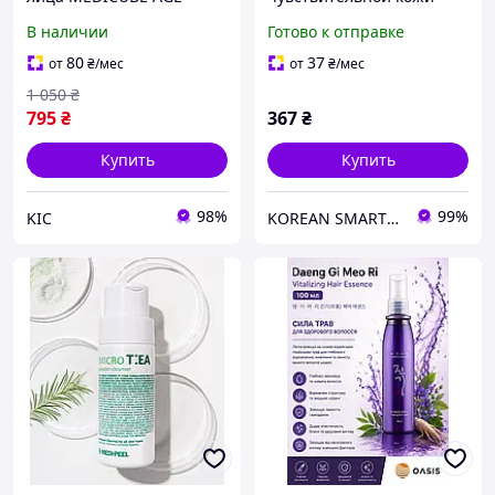
Repair Deep Lifting Age
FarmStay Mugwort &
В наличии
Готово к отправке
Repair Cream 30 ml -
Ceramide, 150 мл
корейский лифтинг крем
80
37
от
₴
/мес
от
₴
/мес
от морщин
1 050
₴
795
₴
367
₴
Купить
Купить
98%
99%
KIC
KOREAN SMART COSMETICS