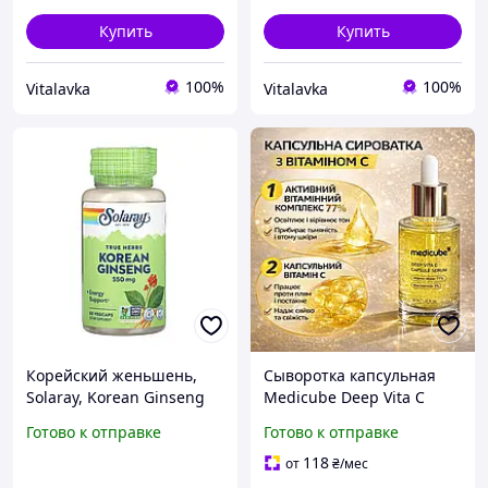
Купить
Купить
100%
100%
Vitalavka
Vitalavka
Корейский женьшень,
Сыворотка капсульная
Solaray, Korean Ginseng
Medicube Deep Vita C
Root 550мг - 50 капсул
Serum для лица с
Готово к отправке
Готово к отправке
(SOR-01312)
ниацинамидом
гиалуроновой кислотой
118
от
₴
/мес
корейской косметика 30