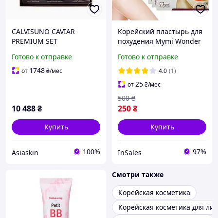
CALVISUNO CAVIAR
Корейский пластырь для
PREMIUM SET
похудения Mymi Wonder
премиальный корейский
Patch наклейки на живот
Готово к отправке
Готово к отправке
набор для комплексного
Жиросжигающие патчи
антивозрастного ухода
для живота WSG
1748
от
₴
/мес
4.0
(1)
25
от
₴
/мес
500
₴
10 488
₴
250
₴
Купить
Купить
100%
97%
Asiaskin
InSales
Смотри также
Корейская косметика
Корейская косметика для ли