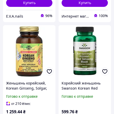
Купить
Купить
96%
100%
E.V.A.nails
Интернет магазин «Electro Dream» 🛒 Компетентность! Качество товара! Быстрая отправка! ✅
Женьшень корейский,
Корейский женьшень
Korean Ginseng, Solgar,
Swanson Korean Red
экстракт корня, 60
Ginseng Root 400 мг 90
Готово к отправке
Готово к отправке
вегетарианских капсул
капсул
210
от
₴
/мес
1 259
.44
₴
599
.76
₴