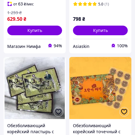
Radiance
63
от
₴
/мес
5.0
(1)
гипоаллергенная
1 259
₴
сыворотка для увлажне
629
.50
₴
798
₴
Купить
Купить
94%
100%
Магазин Нимфа
Asiaskin
Обезболивающий
Обезболивающий
корейский пластырь с
корейский точечный с