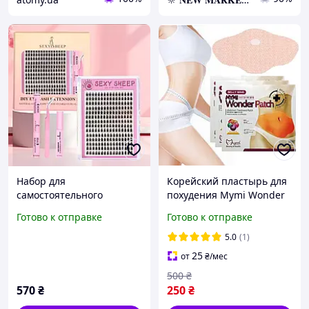
Набор для
Корейский пластырь для
самостоятельного
похудения Mymi Wonder
наращивания ресниц
Patch наклейки на живот
Готово к отправке
Готово к отправке
SexySheep с корейским
Жиросжигающие патчи
эффектом лучей 9-15 мм
для живота PCT
5.0
(1)
224 шт клей закрепитель
25
от
₴
/мес
ремувер пинцет
500
₴
570
₴
250
₴