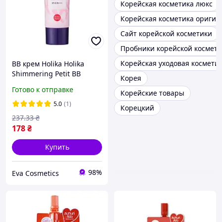
Корейская косметика люкс
Корейская косметика оригин
Сайт корейской косметики
Пробники корейской космет
Корейская уходовая космети
BB крем Holika Holika
Shimmering Petit BB
Корея
Cream SPF45, 30 мл -
Готово к отправке
Корейские товары
сияющий для лица с
эффектом сияния,
5.0
(1)
Корецкий
корейская косметика
237
.33
₴
(Холика Хол
178
₴
Купить
98%
Eva Cosmetics