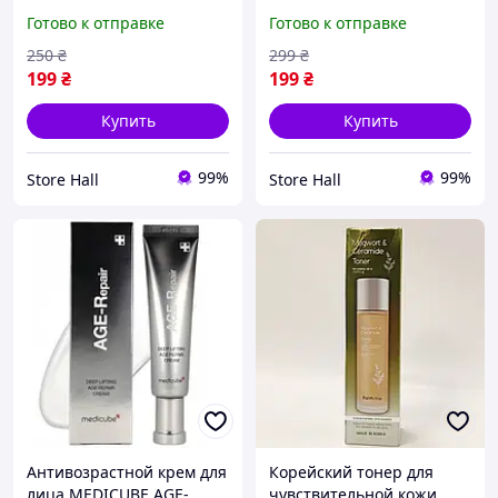
усиливающим эффектом с
диким женьшенем Tiger
Готово к отправке
Готово к отправке
диким женьшенем TOMA
Patch,120 шт
Wild Ginseng Pain Relief
250
₴
299
₴
Patch, 25 шт
199
₴
199
₴
Купить
Купить
99%
99%
Store Hall
Store Hall
Антивозрастной крем для
Корейский тонер для
лица MEDICUBE AGE-
чувствительной кожи