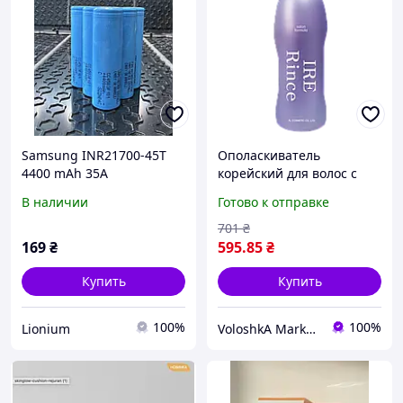
Samsung INR21700-45T
Ополаскиватель
4400 mAh 35А
корейский для волос с
аккумулятор 21700 Корея
бетаином PL Cosmetic Ire
В наличии
Готово к отправке
оригинал
Rinse Salon Formula, 1000
мл
701
₴
169
₴
595
.85
₴
Купить
Купить
100%
100%
Lionium
VoloshkA Market - магазин професійної косметики для волосся. Консультація перукаря-стиліста!