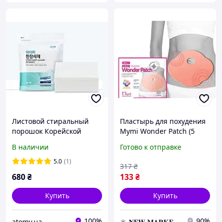
Листовой стиральный
Пластырь для похудения
порошок Корейской
Mymi Wonder Patch (5
компании Atomy.
штук в упаковке),
В наличии
Готово к отправке
3в1:моющее
Корейский пластырь для
средство,кондиционер
похудения Муми Патч
5.0
(1)
317
₴
для белья,отбеливание.
680
₴
133
₴
Купить
Купить
100%
90%
atomy.ua
🔆 𝐍𝐄𝐖 𝐌𝐀𝐑𝐊𝐄𝐓 🔆 – Продукция премиум-класса от официального представителя!