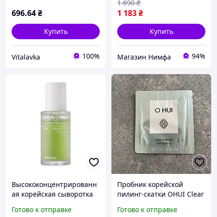
1 690
₴
мл
696
.64
₴
1 183
₴
Купить
Купить
100%
94%
Vitalavka
Магазин Нимфа
Высококонцентрированн
Пробник корейской
ая корейская сыворотка
пилинг-скатки OHUI Clear
Celimax The Real Noni
science soft peeling
Готово к отправке
Готово к отправке
Ampoule Calming +