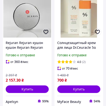
Rejuran Rejuran кушон
Солнцезащитный крем
кушон Rejuran Rejuran
для лица Dr.Ceuracle 5α
Protection Cushion
Control No-Sebum Sun
Готово к отправке
Готово к отправке
тональный кушон с
Lotion SPF50+ PA++++ 50
полинуклеотидами
мл для жирной кожи
360
от
₴
/мес
4.0
(2)
корейский кушон spf 50
(Корейское средство)
70
от
₴
/мес
про
2 397
₴
1 400
₴
2 157
.30
₴
700
₴
Купить
Купить
99%
94%
Apelsyn
MyFace Beauty