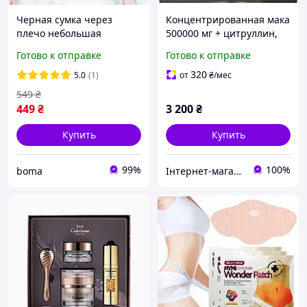
Черная сумка через
Концентрированная мака
плечо небольшая
500000 мг + цитруллин,
вместительная сумка с
аргинин, корейский
Готово к отправке
Готово к отправке
нашивкой сумка мишка
женьшень,
пьет бабл ти корейский
мякопанцирная
320
5.0
(1)
от
₴
/мес
стиль
черепаха, мукуна Япон
549
₴
449
₴
3 200
₴
Купить
Купить
99%
100%
boma
Інтернет-магазин Beautiful