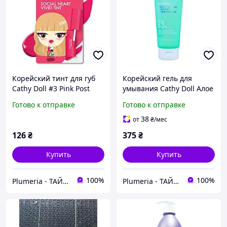
Корейский тинт для губ
Корейский гель для
Cathy Doll #3 Pink Post
умывания Cathy Doll Алое
Вера для чувствительной
Готово к отправке
Готово к отправке
кожи, 100 мл
38
от
₴
/мес
126
₴
375
₴
Купить
Купить
100%
100%
Plumeria - ТАЙСЬКА КОСМЕТИКА ТА АПТЕКА
Plumeria - ТАЙСЬКА КОСМЕТИКА ТА АПТЕКА