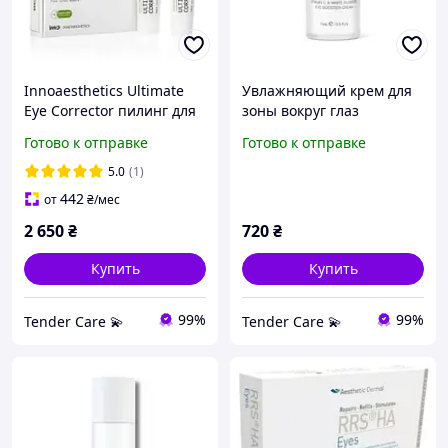
Innoaesthetics Ultimate
Увлажняющий крем для
Eye Corrector пилинг для
зоны вокруг глаз
области вокруг глаз
«Витамин C и белые
Готово к отправке
Готово к отправке
цветы» Hydra Optima Vital
Eye Demax, 15 мл
5.0
(1)
442
от
₴
/мес
2 650
₴
720
₴
Купить
Купить
99%
99%
Tender Care 💫
Tender Care 💫