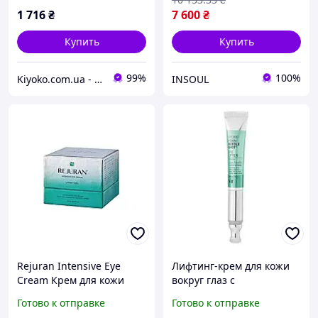
1 716
₴
7 600
₴
Купить
Купить
99%
100%
Kiyoko.com.ua - магазин товаров из Японии и Южной Кореи.
INSOUL
Rejuran Intensive Eye
Лифтинг-крем для кожи
Cream Крем для кожи
вокруг глаз с
вокруг глаз 20 мл
микроиглами и PDRN 20
Готово к отправке
Готово к отправке
мл VT Cosmetics PDRN