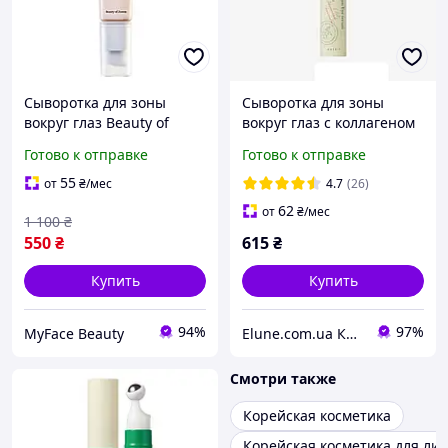
Сыворотка для зоны
Сыворотка для зоны
вокруг глаз Beauty of
вокруг глаз с коллагеном
Joseon Revive Eye Serum
AXIS-Y Vegan Collagen Eye
Готово к отправке
Готово к отправке
Ginseng + Retinal 30 мл
Serum 10 мл
55
от
₴
/мес
4.7
(26)
62
от
₴
/мес
1 100
₴
550
₴
615
₴
Купить
Купить
94%
97%
MyFace Beauty
Elune.com.ua Косметика и Духи
Смотри также
Корейская косметика
Корейская косметика для ли