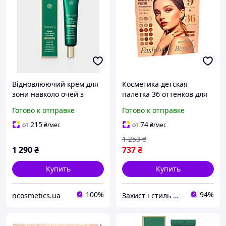
Відновлюючий крем для
Косметика детская
зони навколо очей з
палетка 36 оттенков для
полінуклеотидами PDRN
макияжа глаз и лица
Готово к отправке
Готово к отправке
TERRAZEN PDRN TOTAL
IGOODCO MC-9440
RENEW EYECREAM, 35 мл
215
74
от
₴
/мес
от
₴
/мес
1 253
₴
1 290
₴
737
₴
Купить
Купить
100%
94%
ncosmetics.ua
Захист і стиль — в одному магазині