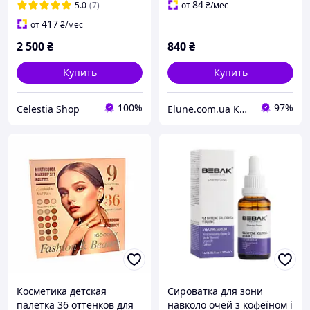
Reedle Shot Eye Lifter
84
5.0
(7)
от
₴
/мес
417
от
₴
/мес
2 500
₴
840
₴
Купить
Купить
100%
97%
Celestia Shop
Elune.com.ua Косметика и Духи
Косметика детская
Сироватка для зони
палетка 36 оттенков для
навколо очей з кофеїном і