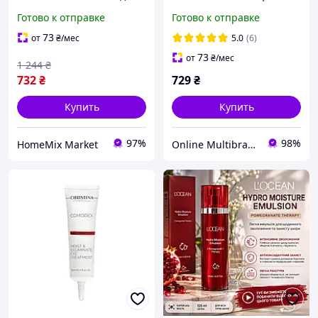
макияжа глаз и лица
вітаміном С Bebak
Готово к отправке
Готово к отправке
IGOODCO HM-15282
Pharma, 30 мл
73
от
₴
/мес
5.0
(6)
73
от
₴
/мес
1 244
₴
732
₴
729
₴
Купить
Купить
97%
98%
HomeMix Market
Online Multibrand Store