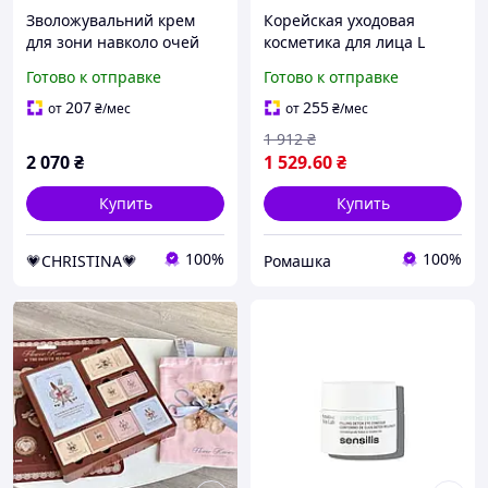
Зволожувальний крем
Корейская уходовая
для зони навколо очей
косметика для лица L
Comodex Christina 30 мл
OCEAN Крем для лица с
Готово к отправке
Готово к отправке
экстрактом граната
увлажняющий, эмульсия
207
255
от
₴
/мес
от
₴
/мес
для лица с гранатом
1 912
₴
2 070
₴
1 529
.60
₴
Купить
Купить
100%
100%
💗CHRISTINA💗
Ромашка