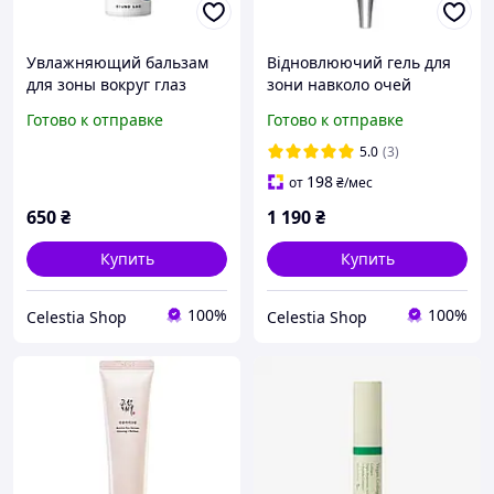
Увлажняющий бальзам
Відновлюючий гель для
для зоны вокруг глаз
зони навколо очей
ROUND LAB Birch Juice
Rejuran Repairing Eye Gel,
Готово к отправке
Готово к отправке
Moisturizing Eye Balm, 10
15 мл
г
5.0
(3)
198
от
₴
/мес
650
₴
1 190
₴
Купить
Купить
100%
100%
Celestia Shop
Celestia Shop