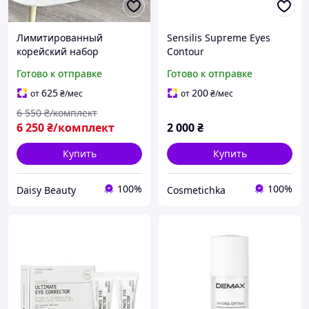
Лимитированный
Sensilis Supreme Eyes
корейский набор
Contour
косметики Flower Knows
Востанавливающий крем
Готово к отправке
Готово к отправке
The Sweetie Bear
для зоны вокруг глаз, 20
ml
625
200
от
₴
/мес
от
₴
/мес
6 550
₴/комплект
6 250
₴/комплект
2 000
₴
Купить
Купить
100%
100%
Daisy Beauty
Cosmetichka