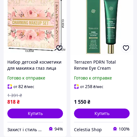
Набор детской косметики
Terrazen PDRN Total
для макияжа глаз лица
Renew Eye Cream
губ 6 предметов
Восстанавливающий
Готово к отправке
Готово к отправке
IGOODCO MC-10030
крем для зоны вокруг
глаз с полинуклеотидами
82
258
от
₴
/мес
от
₴
/мес
1 391
₴
818
₴
1 550
₴
Купить
Купить
94%
100%
Захист і стиль — в одному магазині
Celestia Shop