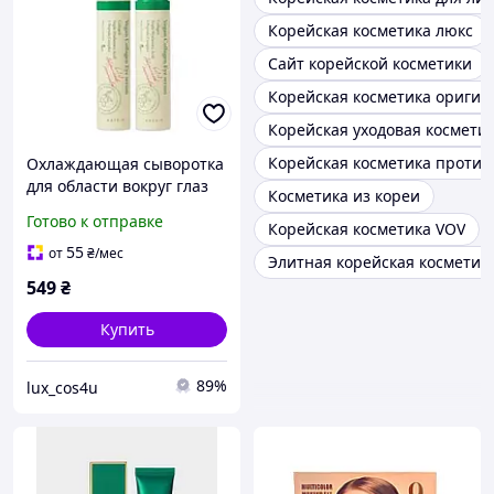
Корейская косметика люкс
Сайт корейской косметики
Корейская косметика оригин
Корейская уходовая космети
Корейская косметика против
Охлаждающая сыворотка
для области вокруг глаз
Косметика из кореи
axis-y 10 мл
Готово к отправке
Корейская косметика VOV
55
от
₴
/мес
Элитная корейская косметик
549
₴
Купить
89%
lux_cos4u