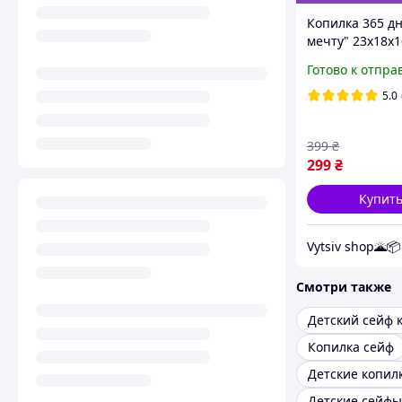
Копилка 365 д
мечту" 23х18х1
Готово к отпра
5.0
399
₴
299
₴
Купит
Vytsiv shop🌋📦
Смотри также
Детский сейф 
Копилка сейф
Детские копил