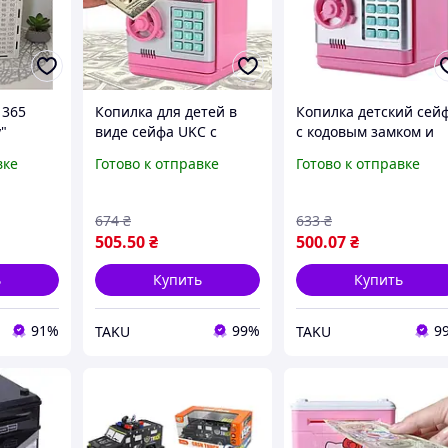
 365
Копилка для детей в
Копилка детский сей
"
виде сейфа UKC с
с кодовым замком и
кодом и функцией
купюроприемником
вке
Готово к отправке
Готово к отправке
приема купюр и монет,
для бумажных денег 
розовый
монет розовая
674
₴
633
₴
505
.50
₴
500
.07
₴
ь
Купить
Купить
91%
99%
9
TAKU
TAKU