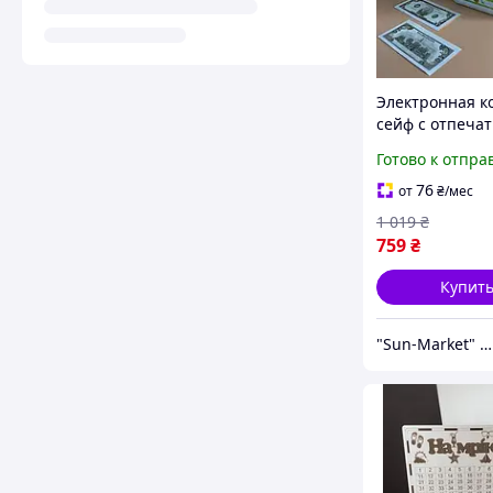
Электронная к
сейф с отпеча
пальца и кодо
Готово к отпра
замком Money 
3002 "Ben10", 
76
от
₴
/мес
1 019
₴
759
₴
Купит
"Sun-Market" интернет-магазин