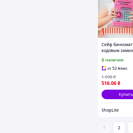
Сейф банкомат
кодовым замко
NUMBER BANK 
В наличии
купюроприемн
Розовая игруш
52
от
₴
/мес
на батарейках
1 098
₴
516
.06
₴
Купит
ShopLite
1
2