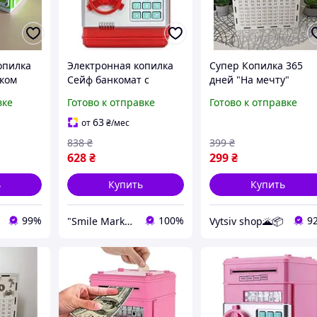
опилка
Электронная копилка
Супер Копилка 365
тком
Сейф банкомат с
дней "На мечту"
вым
кодовым замком и
23х18х16 см
вке
Готово к отправке
Готово к отправке
Safe WF-
купюроприемником
зеленая
Красная
63
от
₴
/мес
838
₴
399
₴
628
₴
299
₴
ь
Купить
Купить
99%
100%
9
"Smile Market" интернет-магазин
Vytsiv shop🌋📦