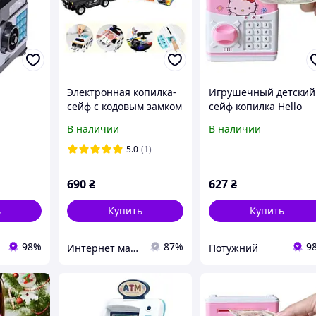
Электронная копилка-
Игрушечный детский
сейф с кодовым замком
сейф копилка Hello
иком
и отпечатком Машинка
Kitty розовый с
В наличии
В наличии
фектами
Hummer
кодовым замком
ком
5.0
(1)
пюры
690
₴
627
₴
ь
Купить
Купить
98%
87%
9
Интернет магазин «Fullmarket»
Потужний