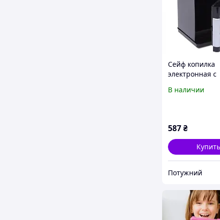
Сейф копилка
электронная с
купюроприемн
В наличии
звуковыми эф
и кодовым зам
затягивает ку
587
₴
Купит
Потужний