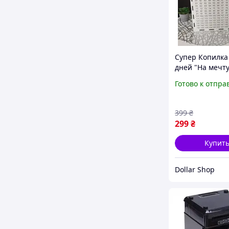
Супер Копилка
дней "На мечту
23х18х16 см
Готово к отпра
399
₴
299
₴
Купит
Dollar Shop