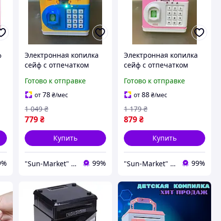
ф
Электронная копилка
Электронная копилка
сейф с отпечатком
сейф с отпечатком
пальца и кодовым
пальца и кодовым
Готово к отправке
Готово к отправке
и
замком Carton Bank
замком Carton Bank
"Minions", желтая
"Hello Kitty", розовая
78
88
от
₴
/мес
от
₴
/мес
1 049
₴
1 179
₴
779
₴
879
₴
Купить
Купить
9%
99%
99%
"Sun-Market" интернет-магазин
"Sun-Market" интернет-магазин