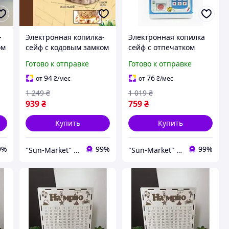
-
Электронная копилка-
Электронная копилка
ом
сейф с кодовым замком
сейф с отпечатком
и отпечатком пальца
пальца и кодовым
Готово к отправке
Готово к отправке
8-
"Яйцо динозавра" DSM-
замком Money Safe WF-
6888, желтый
3002 "Frozen", синяя
94
76
от
₴
/мес
от
₴
/мес
1 249
₴
1 019
₴
939
₴
759
₴
Купить
Купить
9%
99%
99%
"Sun-Market" интернет-магазин
"Sun-Market" интернет-магазин