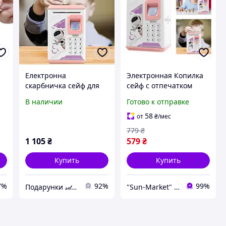
Електронна
Электронная Копилка
скарбничка сейф для
сейф с отпечатком
паперових грошей і
пальца и кодовым
В наличии
Готово к отправке
монет з малюнком
замком BODYGUARD +
Robot Bodyguard з
купюроприемник
58
от
₴
/мес
відбитком пальця
Розовый
779
₴
1 105
₴
579
₴
Купить
Купить
7%
92%
99%
Подарунки 𝓈𝒹𝓊𝓈𝒽𝑜𝒾 для Вас!!!
"Sun-Market" интернет-магазин