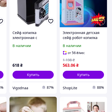
Сейф копилка
Электронная детская
электронная с
сейф робот-копилка
купюроприемником
Robot Bodyguard с
В наличии
В наличии
звуковыми эффектами
отпечатком пальца
и кодовым замком
музыкальная с
56
от
₴
/мес
затягивает купюры
купюроприемником
1 198
₴
qwr
618
₴
563
.06
₴
Купить
Купить
8%
87%
88%
Vigodnaa
ShopLite