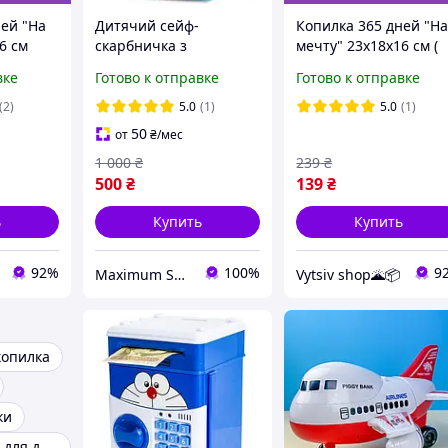
ней "На
Дитячий сейф-
Копилка 365 дней "Н
6 см
скарбничка з
мечту" 23х18х16 см (
ультрафіолетом і
Уценка, пошкоджені
вке
Готово к отправке
Готово к отправке
кодовим замком ROBOT
кути або злізла краска
BODYGUARD Блакитний
(2)
5.0
(1)
5.0
(1)
50
от
₴
/мес
1 000
₴
239
₴
500
₴
139
₴
ь
Купить
Купить
92%
100%
9
Maximum Shopping
Vytsiv shop🌋📦
копилка
ки
Детские сейфы для денег