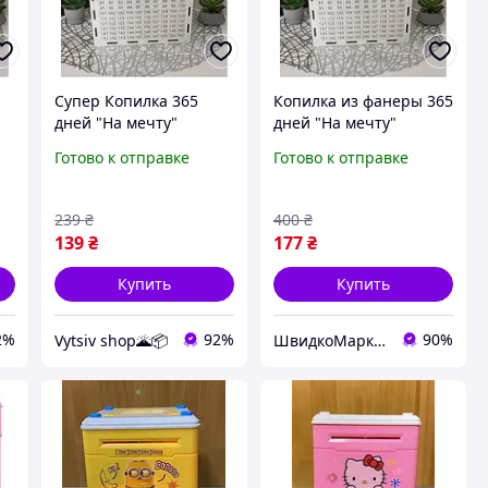
Супер Копилка 365
Копилка из фанеры 365
дней "На мечту"
дней "На мечту"
23х18х16 см ( Уценка,
23х18х16 см
Готово к отправке
Готово к отправке
пошкоджені кути або
злізла краска)
239
₴
400
₴
139
₴
177
₴
Купить
Купить
2%
92%
90%
Vytsiv shop🌋📦
ШвидкоМаркет