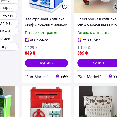
Копилка сейф с паролем
я монет
Электронная Копилка
Электронная копилка
Детский сейф для мальчиков
сейф с кодовым замком
сейф с кодовым замк
+ купюроприемник
и отпечатком пальца
Копилка для бумажных купюр
Готово к отправке
Готово к отправке
Синий кот
самолет "Aircraft" 668
замок
33, красный
85
89
от
₴
/мес
от
₴
/мес
Детский сейф с кодовым замком
1 129
₴
1 199
₴
849
₴
889
₴
Купить
Купить
99%
9
"Sun-Market" интернет-магазин
"Sun-Market" интернет-магазин