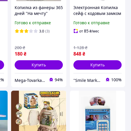
а
Копилка из фанеры 365
Электронная Копилка
дней "На мечту"
сейф с кодовым замком
23х18х16 см
+ купюроприемник
Готово к отправке
Готово к отправке
)
Синий кот
85
3.0
(3)
от
₴
/мес
200
₴
1 128
₴
180
₴
848
₴
Купить
Купить
2%
94%
100%
Mega-Tovarka📦💙💛
"Smile Market" интернет-магазин