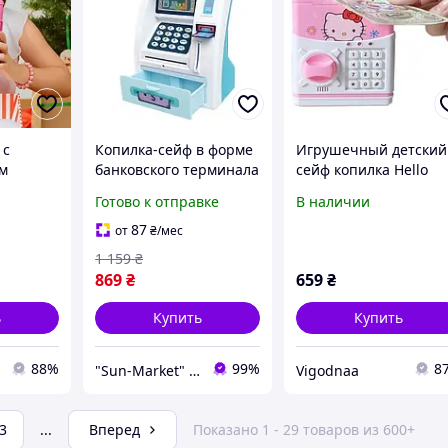
 с
Копилка-сейф в форме
Игрушечный детский
м
банковского терминала
сейф копилка Hello
копилка
ATM WF - 3005, бело-
Kitty розовый с
Готово к отправке
В наличии
иком
синий
кодовым замком
ка-сейф
87
от
₴
/мес
 qwr
1 159
₴
869
₴
659
₴
ь
Купить
Купить
88%
99%
8
"Sun-Market" интернет-магазин
Vigodnaa
3
...
Вперед
Показано 1 - 29 товаров из 600+