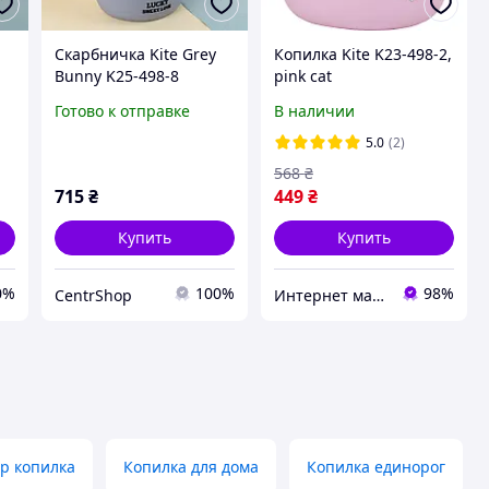
Скарбничка Kite Grey
Копилка Kite K23-498-2,
Bunny K25-498-8
pink cat
Готово к отправке
В наличии
5.0
(2)
568
₴
715
₴
449
₴
Купить
Купить
0%
100%
98%
CentrShop
Интернет магазин Dolli
р копилка
Копилка для дома
Копилка единорог