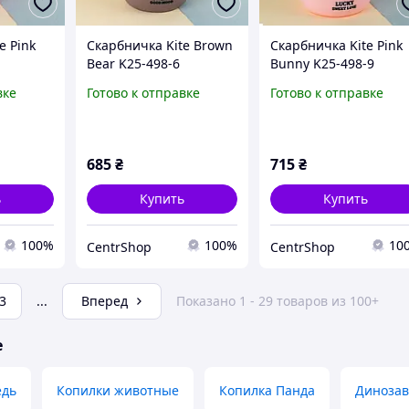
e Pink
Скарбничка Kite Brown
Скарбничка Kite Pink
Bear K25-498-6
Bunny K25-498-9
вке
Готово к отправке
Готово к отправке
685
₴
715
₴
ь
Купить
Купить
100%
100%
10
CentrShop
CentrShop
3
...
Вперед
Показано 1 - 29 товаров из 100+
е
едь
Копилки животные
Копилка Панда
Динозав