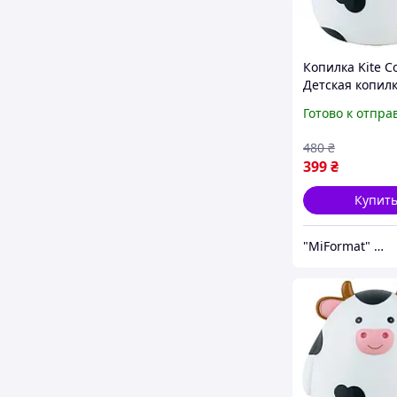
Копилка Kite С
Детская копилк
монеток Копил
Готово к отпра
денег
480
₴
399
₴
Купит
"MiFormat" – канцелярия для офиса и школы, упаковочные материалы!