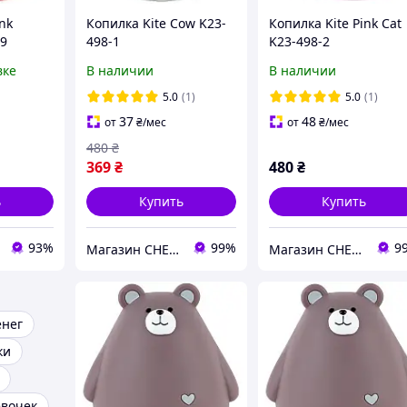
nk
Копилка Kite Cow K23-
Копилка Kite Pink Cat
-9
498-1
K23-498-2
вке
В наличии
В наличии
5.0
(1)
5.0
(1)
37
48
от
₴
/мес
от
₴
/мес
480
₴
369
₴
480
₴
ь
Купить
Купить
93%
99%
9
Магазин CHEST
Магазин CHEST
енег
ки
евочек