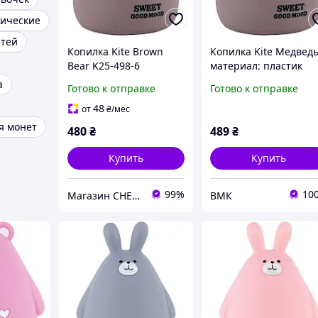
мические
етей
Копилка Kite Brown
Копилка Kite Медведь
Bear K25-498-6
материал: пластик
а
Готово к отправке
Готово к отправке
48
от
₴
/мес
я монет
480
₴
489
₴
Купить
Купить
99%
10
Магазин CHEST
ВМК