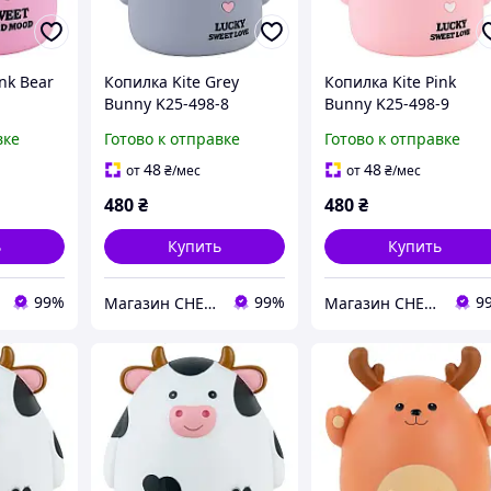
nk Bear
Копилка Kite Grey
Копилка Kite Pink
Bunny K25-498-8
Bunny K25-498-9
вке
Готово к отправке
Готово к отправке
48
48
от
₴
/мес
от
₴
/мес
480
₴
480
₴
ь
Купить
Купить
99%
99%
9
Магазин CHEST
Магазин CHEST