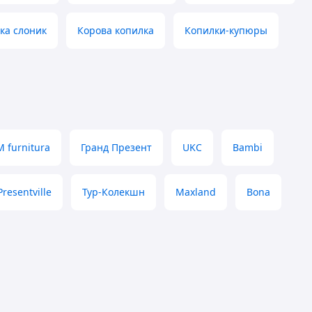
ка слоник
Корова копилка
Копилки-купюры
 furnitura
Гранд Презент
UKC
Bambi
Presentville
Тур-Колекшн
Maxland
Bona