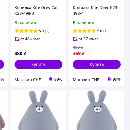
Копилка Kite Grey Cat
Копилка Kite Deer K23-
K23-498-3
498-4
В наличии
В наличии
5.0
(1)
5.0
(1)
48
37
от
₴
/мес
от
₴
/мес
480
₴
480
₴
369
₴
Купить
Купить
9%
99%
99%
Магазин CHEST
Магазин CHEST