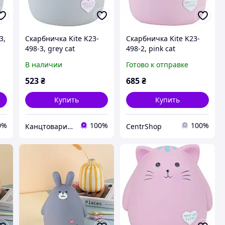
3,
Скарбничка Kite K23-
Скарбничка Kite K23-
498-3, grey cat
498-2, pink cat
В наличии
Готово к отправке
523
₴
685
₴
Купить
Купить
0%
100%
100%
Канцтовари ФОП Алiбаба
CentrShop