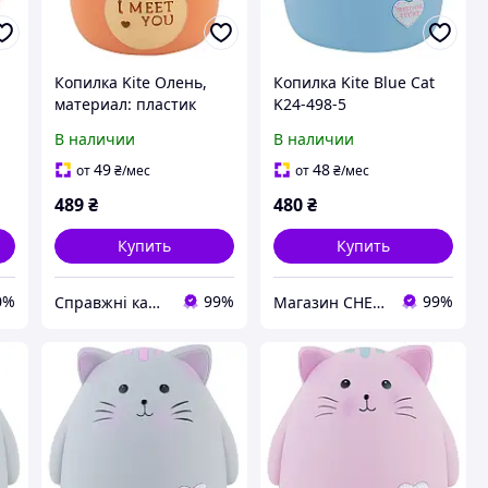
Копилка Kite Олень,
Копилка Kite Blue Cat
материал: пластик
K24-498-5
В наличии
В наличии
49
48
от
₴
/мес
от
₴
/мес
489
₴
480
₴
Купить
Купить
0%
99%
99%
Справжні канцтовари
Магазин CHEST