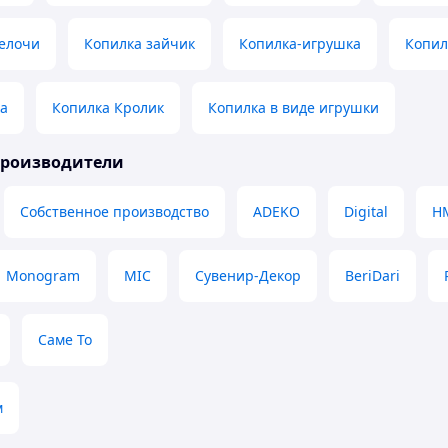
мелочи
Копилка зайчик
Копилка-игрушка
Копил
а
Копилка Кролик
Копилка в виде игрушки
производители
Собственное производство
ADEKO
Digital
HM
Monogram
MIC
Сувенир-Декор
BeriDari
Саме То
м