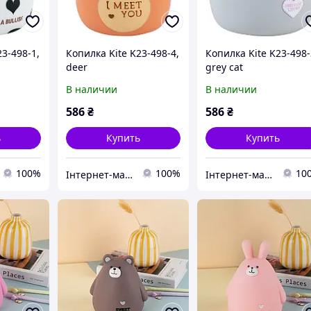
23-498-1,
Копилка Kite K23-498-4,
Копилка Kite K23-498-
deer
grey cat
В наличии
В наличии
586
₴
586
₴
ь
Купить
Купить
100%
100%
10
Інтернет-магазин "КРОКУС+"
Інтернет-магазин "КРОКУС+"