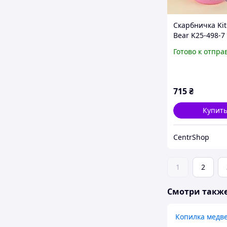
Скарбничка Kit
Bear K25-498-7
Готово к отпра
715
₴
Купит
CentrShop
1
2
Смотри такж
Копилка медв