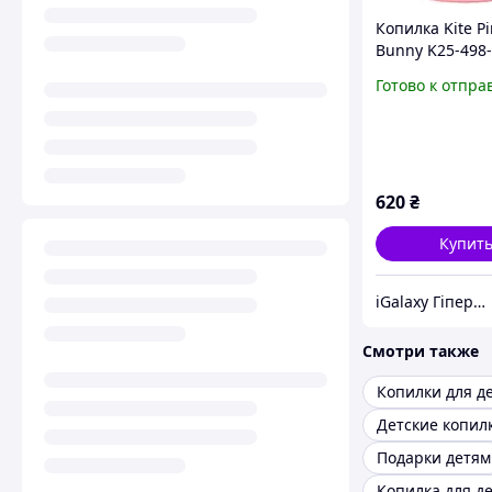
Копилка Kite Pi
Bunny K25-498
Готово к отпра
620
₴
Купит
iGalaxy Гіпермаркет подарунків
Смотри также
Копилки для д
Детские копил
Подарки детям
Копилка для д