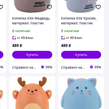
Копилка Kite Медведь,
Копилка Kite Кролик,
материал: пластик
материал: пластик
В наличии
В наличии
49
49
от
₴
/мес
от
₴
/мес
489
₴
489
₴
Купить
Купить
9%
99%
99%
Справжні канцтовари
Справжні канцтовари