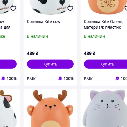
ow
Копилка Kite cow
Копилка Kite Олень,
а для
материал: пластик
ка для
вке
В наличии
В наличии
489
₴
489
₴
ь
Купить
Купить
100%
100%
10
ВМК
ВМК