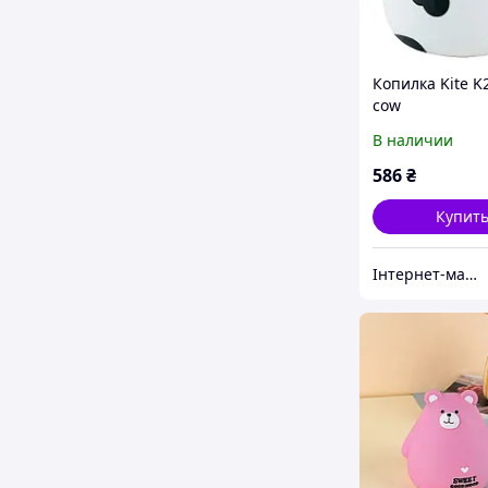
Копилка Kite K
cow
В наличии
586
₴
Купит
Інтернет-магазин "КРОКУС+"