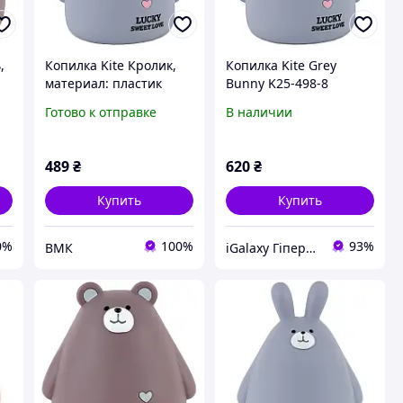
,
Копилка Kite Кролик,
Копилка Kite Grey
материал: пластик
Bunny K25-498-8
Готово к отправке
В наличии
489
₴
620
₴
Купить
Купить
0%
100%
93%
ВМК
iGalaxy Гіпермаркет подарунків