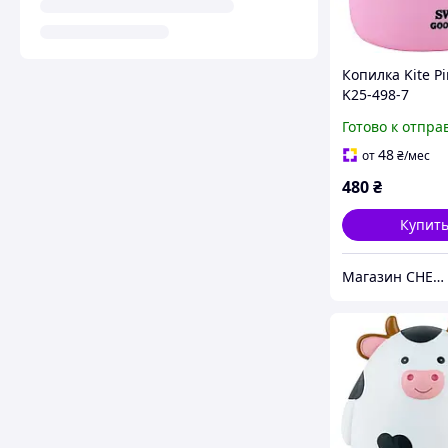
Копилка Kite Pi
K25-498-7
Готово к отпра
48
от
₴
/мес
480
₴
Купит
Магазин CHEST