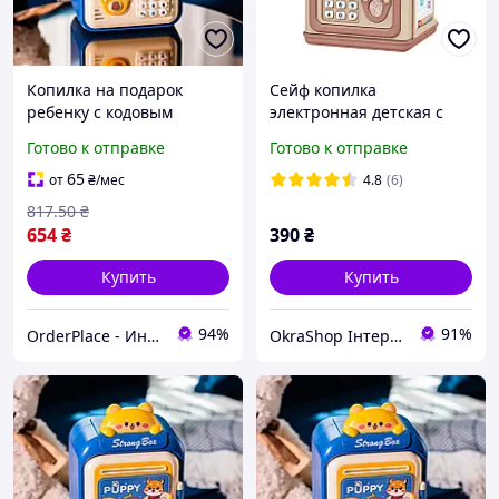
Копилка на подарок
Сейф копилка
ребенку с кодовым
электронная детская с
замком и
купюроприемником
Готово к отправке
Готово к отправке
купюроприемником
кодовым замком и
игрушечный сейф
отпечатком пальца
65
от
₴
/мес
4.8
(6)
"Щенок"
817
.50
₴
654
₴
390
₴
Купить
Купить
94%
91%
OrderPlace - Интернет-магазин товаров для дома
OkraShop Інтернет-магазин з великим асортиментом товару