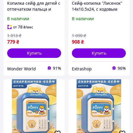
Копилка сейф для детей с
Сейф-копилка "Лисенок"
отпечатком пальца и
14х10.5х24, с кодовым
кодовым замком для
замком, батарейки,
В наличии
В наличии
денег электронная от
отпечаток пальца
батареек 14х10.5х24 см
78
от
₴
/мес
HP12265BL
1 013
₴
1 090
₴
779
₴
908
₴
Купить
Купить
91%
96%
Wonder World
Extrashop