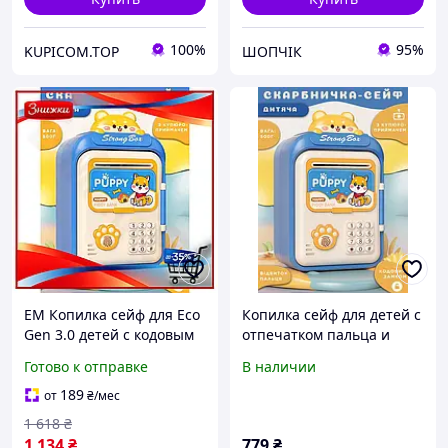
100%
95%
KUPICOM.TOP
ШОПЧІК
EM Копилка сейф для Eco
Копилка сейф для детей с
Gen 3.0 детей с кодовым
отпечатком пальца и
замком электронная для
кодовым замком для
Готово к отправке
В наличии
денег с
денег электронная от
купюроприемником
батареек 14х10.5х24 см
189
от
₴
/мес
серого MAR_K
HP12265BL
1 618
₴
1 134
₴
779
₴