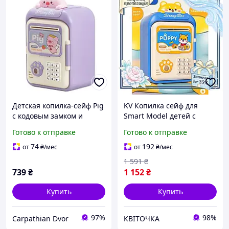
Детская копилка-сейф Pig
KV Копилка сейф для
с кодовым замком и
Smart Model детей с
купюроприемником
кодовым замком и
Готово к отправке
Готово к отправке
купюроприемником
серый электронный для
74
192
от
₴
/мес
от
₴
/мес
денег 99/KVI
1 591
₴
739
₴
1 152
₴
Купить
Купить
97%
98%
Carpathian Dvor
КВІТОЧКА