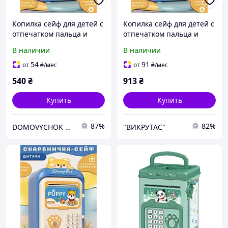
Копилка сейф для детей с
Копилка сейф для детей с
отпечатком пальца и
отпечатком пальца и
кодовым замком для
кодовым замком для
В наличии
В наличии
денег электронная от
денег электронная от
батареек 14х10.5х24 см
батареек 14х10.5х24 см
54
91
от
₴
/мес
от
₴
/мес
HP12265BL
HP12265BL
540
₴
913
₴
Купить
Купить
87%
82%
DOMOVYCHOK SHOP
"ВИКРУТАС"