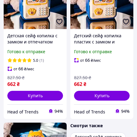
Детская сейф копилка с
Детский сейф копилка
замком и отпечатком
пластик с замком и
пальца интересный
отпечатком пальца для
Готово к отправке
Готово к отправке
подарок на Новый год от
купюр и монет
3 лет Kopilka
электронная копилка для
66
5.0
(1)
от
₴
/мес
мальчиков Kopilka
66
от
₴
/мес
827
.50
₴
827
.50
₴
662
₴
662
₴
Купить
Купить
94%
94%
Head of Trends
Head of Trends
Смотри также
Детский сейф копилка