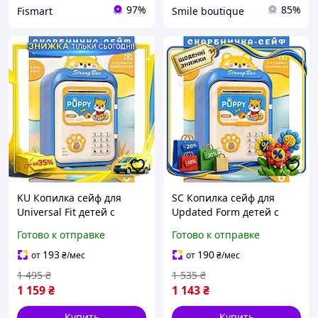
97%
85%
Fismart
Smile boutique
KU Копилка сейф для
SC Копилка сейф для
Universal Fit детей с
Updated Form детей с
кодовым замком
кодовым замком
Готово к отправке
Готово к отправке
электронная для денег с
электронная для денег с
купюроприемником серо
купюроприемником серог
193
190
от
₴
/мес
от
₴
/мес
Uni2L_K
CH2_99K
1 495
₴
1 535
₴
1 159
₴
1 143
₴
Купить
Купить