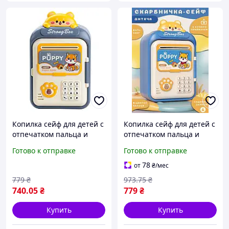
Копилка сейф для детей с
Копилка сейф для детей с
отпечатком пальца и
отпечатком пальца и
кодовым замком для
кодовым замком для
Готово к отправке
Готово к отправке
денег электронная от
денег электронная от
батареек 14х10.5х24 см
батареек 14х10.5х24 см
78
от
₴
/мес
HP12265BL
HP12265BL 5016_Lu
779
₴
973
.75
₴
740
.05
₴
779
₴
Купить
Купить