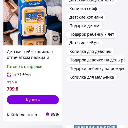
Копилка сейф
Детские копилки
Подарки детям
Подарок ребенку 7 лет
Детские сейфы
Копилка для девочек
Детская сейф копилка с
отпечатком пальца и
Подарок девочке на день ро
кодовым замком
Готово к отправке
Подарки ребенку на рождест
электронная от батареек
71
от
₴
/мес
Копилка для мальчика
779
₴
709
₴
Купить
98%
KiKiHome інтернет-магазин якісних товарів для дому