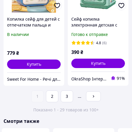
Копилка сейф для детей с
Сейф копилка
отпечатком пальца и
электронная детская с
кодовым замком для
купюроприемником
В наличии
Готово к отправке
денег электронная от
кодовым замком и
батареек 14х10.5х24 см
отпечатком пальца
4.8
(6)
Lugi HP12265BL
Зеленый
390
₴
779
₴
Купить
Купить
91%
OkraShop Інтернет-магазин з великим асортиментом товару
Sweet For Home - Речі для дому
1
2
3
...
Показано 1 - 29 товаров из 100+
Смотри также