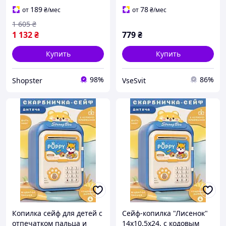
батарейок 14х10.5х24 см
батареек 14х10.5х24 см
189
78
от
₴
/мес
от
₴
/мес
Lugi HP12265BL
Lugi HP12265BL
1 605
₴
1 132
₴
779
₴
Купить
Купить
98%
86%
Shopster
VseSvit
Копилка сейф для детей с
Сейф-копилка "Лисенок"
отпечатком пальца и
14х10.5х24, с кодовым