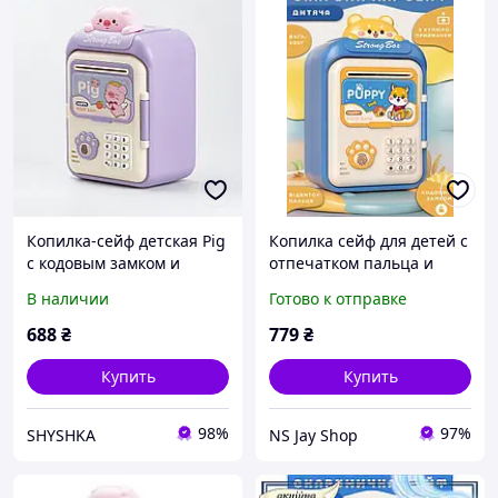
Копилка-сейф детская Pig
Копилка сейф для детей с
с кодовым замком и
отпечатком пальца и
отпечатком пальца, в
кодовым замком для
В наличии
Готово к отправке
фиолетовом цвете
денег электронная от
батареек 14х10.5х24 см
688
₴
779
₴
HP12265BL
Купить
Купить
98%
97%
SHYSHKA
NS Jay Shop