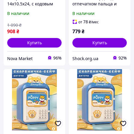
14х10.5х24, с кодовым
отпечатком пальца и
замком, батарейки,
кодовым замком для
В наличии
В наличии
отпечаток пальца
денег электронная от
батареек 14х10.5х24 см
78
от
₴
/мес
1 090
₴
HP12265BL 5161793
908
₴
779
₴
Купить
Купить
96%
92%
Nova Market
Shock.org.ua