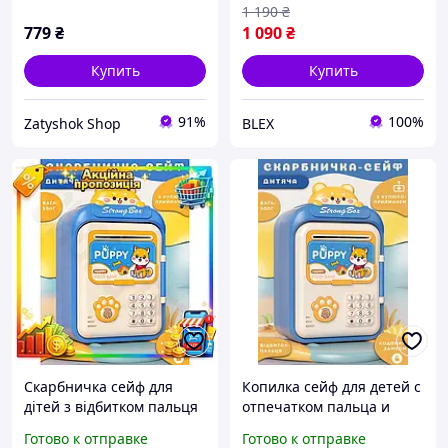
Lugi HP12265BL
HP12265BL
1 190
₴
779
₴
1 090
₴
Купить
Купить
91%
100%
Zatyshok Shop
BLEX
Скарбничка сейф для
Копилка сейф для детей с
дітей з відбитком пальця
отпечатком пальца и
та кодовим замком для
кодовым замком для
Готово к отправке
Готово к отправке
грошей електронна від
денег электронная от