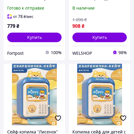
кодовым замком для
замком, батарейки,
Готово к отправке
В наличии
денег электронная от
отпечаток пальца
батареек 14х10.5х24 см
78
от
₴
/мес
1 090
₴
Lugi HP12265BL
779
₴
908
₴
Купить
Купить
100%
98%
Fortpost
WELSHOP
Сейф-копилка "Лисенок"
Копилка сейф для детей с