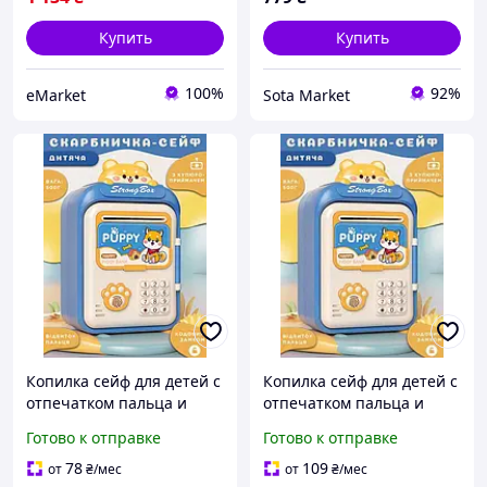
Купить
Купить
100%
92%
eMarket
Sota Market
Копилка сейф для детей с
Копилка сейф для детей с
отпечатком пальца и
отпечатком пальца и
кодовым замком для
кодовым замком для
Готово к отправке
Готово к отправке
денег электронная от
денег электронная от
батареек 14х10.5х24 см
батареек 14х10.5х24 см
78
109
от
₴
/мес
от
₴
/мес