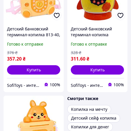
Детский банковский
Детский банковский
терминал-копилка 813-40,
терминал-копилка
автоматический прием
«Ракета» MK-5401, ключ,
Готово к отправке
Готово к отправке
купюр, ключ, звуковые
звуковые эффекты, звуки
эффекты
животных, желтый
376
₴
328
₴
357
.20
₴
311
.60
₴
Купить
Купить
100%
100%
SofiToys - интернет-магазин детских игрушек в Украине
SofiToys - интернет-магазин детских игрушек в Украине
Смотри также
Копилка на мечту
Детский сейф копилка
Копилки для денег