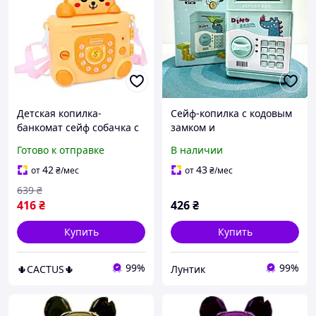
Детская копилка-
Сейф-копилка с кодовым
банкомат сейф собачка с
замком и
кодовым замком, ключом
купюроприемником для
Готово к отправке
В наличии
и купюроприемником,
бумажных денег и монет
светом и музыкой
Голубой (MK 4776)
42
43
от
₴
/мес
от
₴
/мес
639
₴
416
₴
426
₴
Купить
Купить
99%
99%
🌵CACTUS🌵
Лунтик