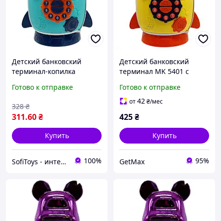
Детский банковский
Детский банковский
терминал-копилка
терминал MK 5401 с
«Ракета» MK-5401, ключ,
музыкой, звуками
Готово к отправке
Готово к отправке
звуковые эффекты, звуки
животных и ключом,
животных, бирюзовый
Желтый
42
от
₴
/мес
328
₴
311
.60
₴
425
₴
Купить
Купить
100%
95%
SofiToys - интернет-магазин детских игрушек в Украине
GetMax