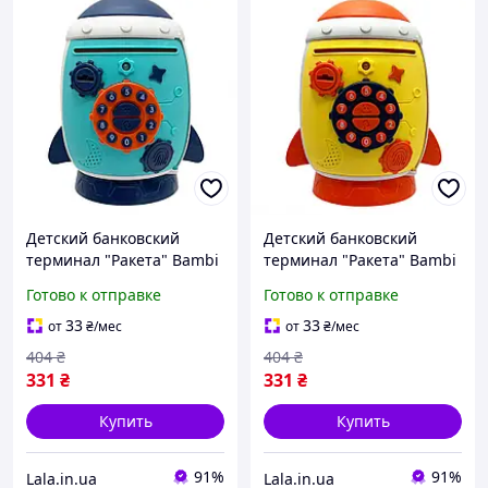
Детский банковский
Детский банковский
терминал "Ракета" Bambi
терминал "Ракета" Bambi
MK 5401 музыка, звуки
MK 5401 музыка, звуки
Готово к отправке
Готово к отправке
животных, ключ
животных, ключ Желтый,
Бирюзовый, Lala.in.ua
Lala.in.ua
33
33
от
₴
/мес
от
₴
/мес
404
₴
404
₴
331
₴
331
₴
Купить
Купить
91%
91%
Lala.in.ua
Lala.in.ua