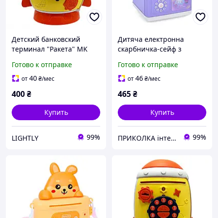
Детский банковский
Дитяча електронна
терминал "Ракета" MK
скарбничка-сейф з
5401 музыка, звуки
кодовим замком
Готово к отправке
Готово к отправке
животных, ключ Желтый
"Скарбничка сейф з
ключем" Hucha Inteligent
40
46
от
₴
/мес
от
₴
/мес
400
₴
465
₴
Купить
Купить
99%
99%
LIGHTLY
ПРИКОЛКА інтернет-магазин