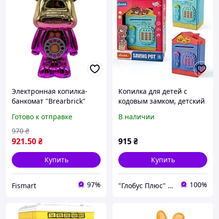
Электронная копилка-
Копилка для детей с
банкомат "Brearbrick"
кодовым замком, детский
музыка свет
сейф, световые и
Готово к отправке
В наличии
звуковые эффекты, MK
4829
970
₴
921
.50
₴
915
₴
Купить
Купить
97%
100%
Fismart
"Глобус Плюс" интернет-магазин