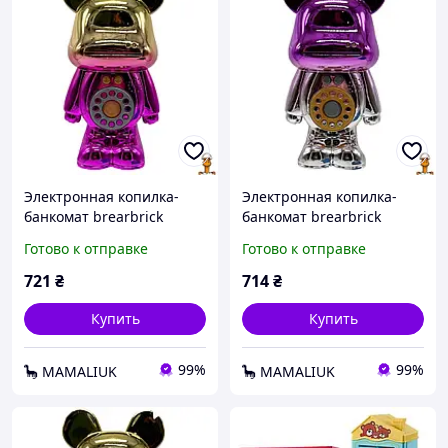
Электронная копилка-
Электронная копилка-
банкомат brearbrick
банкомат brearbrick
музыка свет Bambi TZ-
музыка свет Bambi TZ-
Готово к отправке
Готово к отправке
56C(Gold)
56C(Violet)
721
₴
714
₴
Купить
Купить
99%
99%
🦕 MAMALIUK
🦕 MAMALIUK