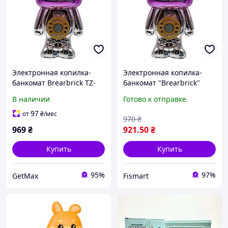
Электронная копилка-
Электронная копилка-
банкомат Brearbrick TZ-
банкомат "Brearbrick"
56C фиолетовая с
музыка свет
В наличии
Готово к отправке
музыкой, светом,
сканером отпечатка
97
от
₴
/мес
970
₴
пальца для купюр и
969
₴
921
.50
₴
монет
Купить
Купить
95%
97%
GetMax
Fismart