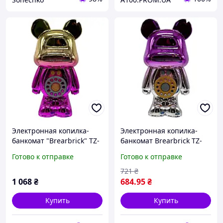
Электронная копилка-
Электронная копилка-
банкомат "Brearbrick" TZ-
банкомат Brearbrick TZ-
56C(Gold) музыка, свет
56C, автоматический
Готово к отправке
Готово к отправке
прием купюр, кодовый
замок, ключ, фиолетовая
721
₴
1 068
₴
684
.95
₴
Купить
Купить