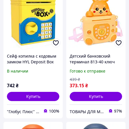
Сейф копилка с кодовым
Детский банковский
замком HYL Deposit Box
терминал 813-40 ключ
66069
музыка свет деньги
В наличии
Готово к отправке
439
₴
742
₴
373
.15
₴
Купить
Купить
100%
97%
"Глобус Плюс" интернет-магазин
ТОВАРЫ ДЛЯ МАМ И ДЕТЕЙ