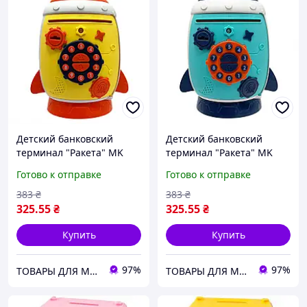
Детский банковский
Детский банковский
терминал "Ракета" MK
терминал "Ракета" MK
5401 музыка звуки
5401 музыка звуки
Готово к отправке
Готово к отправке
животных ключ Желтый
животных ключ
Бирюзовый
383
₴
383
₴
325
.55
₴
325
.55
₴
Купить
Купить
97%
97%
ТОВАРЫ ДЛЯ МАМ И ДЕТЕЙ
ТОВАРЫ ДЛЯ МАМ И ДЕТЕЙ