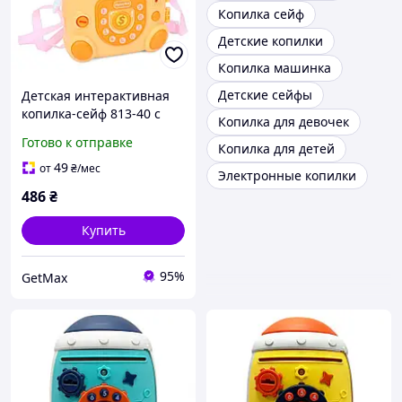
Копилка сейф
Детские копилки
Копилка машинка
Детские сейфы
Детская интерактивная
копилка-сейф 813-40 с
Копилка для девочек
ключом, музыкой, светом
Готово к отправке
Копилка для детей
и автозатягиванием
купюр
49
от
₴
/мес
Электронные копилки
486
₴
Купить
95%
GetMax