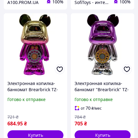
100%
100%
A100.PROM.UA
SofiToys - интернет-магазин детских игрушек в Украине
Электронная копилка-
Электронная копилка-
банкомат Brearbrick TZ-
банкомат "Brearbrick" TZ-
56C, автоматический
56C(Violet) музыка, свет
Готово к отправке
Готово к отправке
прием купюр, кодовый
замок, ключ, золотистая
70
от
₴
/мес
721
₴
784
₴
684
.95
₴
705
₴
Купить
Купить