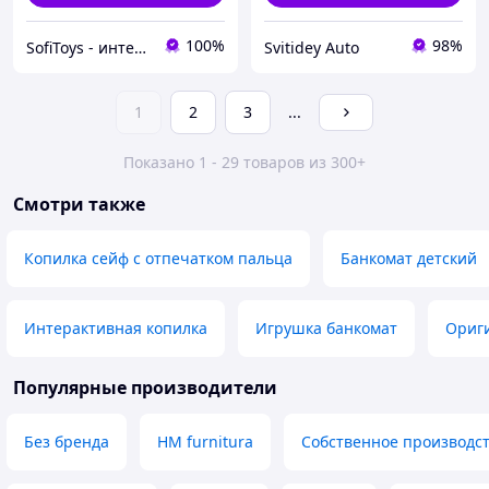
100%
98%
SofiToys - интернет-магазин детских игрушек в Украине
Svitidey Auto
1
2
3
...
Показано 1 - 29 товаров из 300+
Смотри также
Копилка сейф с отпечатком пальца
Банкомат детский
Интерактивная копилка
Игрушка банкомат
Ориг
Популярные производители
Без бренда
HM furnitura
Собственное производс