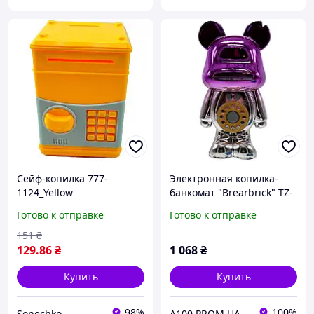
Сейф-копилка 777-
Электронная копилка-
1124_Yellow
банкомат "Brearbrick" TZ-
56C(Violet) музыка, свет
Готово к отправке
Готово к отправке
151
₴
129
.86
₴
1 068
₴
Купить
Купить
98%
100%
Sonechko
A100.PROM.UA