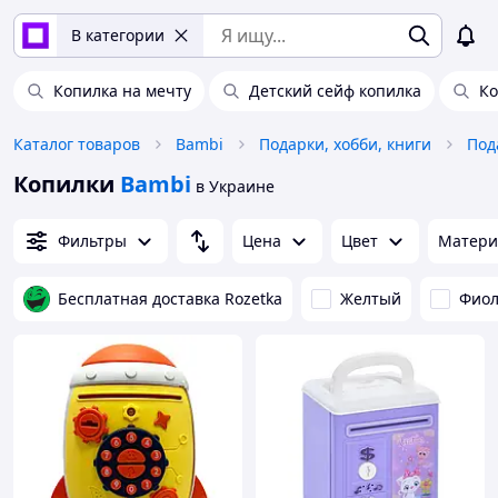
В категории
Копилка на мечту
Детский сейф копилка
Ко
Каталог товаров
Bambi
Подарки, хобби, книги
Под
Копилки
Bambi
в Украине
Фильтры
Цена
Цвет
Матери
Бесплатная доставка Rozetka
Желтый
Фиол