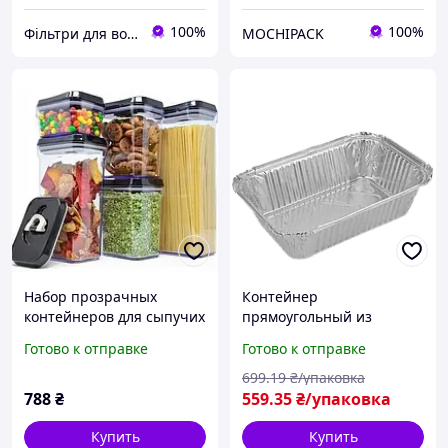
100%
100%
Фільтри для води Осмос Глечики Картриджі
MOCHIPACK
Набор прозрачных
Контейнер
контейнеров для сыпучих
прямоугольный из
5 предметов FOOD с
алюминиевой фольги 920
Готово к отправке
Готово к отправке
крышками
мл (R21L) без крышки
699
.19
₴/упаковка
788
₴
559
.35
₴/упаковка
Купить
Купить