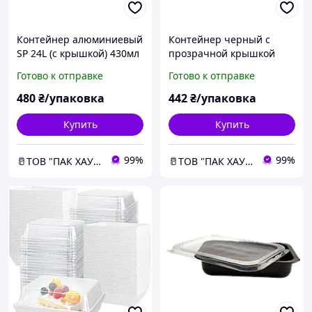
Контейнер алюминиевый
Контейнер черный с
SP 24L (с крышкой) 430мл
прозрачной крышкой
(100шт)
190*190 (50шт)
Готово к отправке
Готово к отправке
480
₴/упаковка
442
₴/упаковка
Купить
Купить
99%
99%
🥛ТОВ "ПАК ХАУС"
🥛ТОВ "ПАК ХАУС"