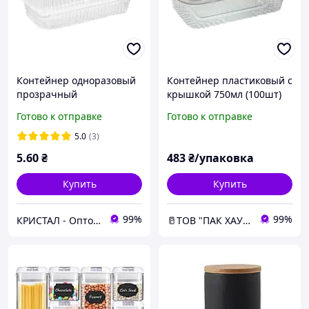
Контейнер одноразовый
Контейнер пластиковый с
прозрачный
крышкой 750мл (100шт)
пластиковый с крышкой
Готово к отправке
Готово к отправке
1800 мл 35 PET HF
(227х127х85 мм) для
5.0
(3)
холодного, 400 шт/ящик
5
.60
₴
483
₴/упаковка
Купить
Купить
99%
99%
КРИСТАЛ - Оптовая и розничная торговля одноразовой посудой, товарами санитарно-бытового назначения
🥛ТОВ "ПАК ХАУС"