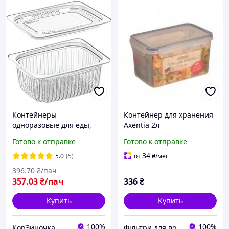
Контейнеры
Контейнер для хранения
одноразовые для еды,
Axentia 2л
салатов с крышкой 500
прямоугольный с
Готово к отправке
Готово к отправке
мл, 134х110х58 мм, 50 шт,
крышкой прозрачный
прозрачные емкости
пластик (230706)
34
5.0
(5)
от
₴
/мес
IT810
396
.70
₴/пач
357
.03
₴/пач
336
₴
Купить
Купить
100%
100%
КорЗиночка
Фільтри для води Осмос Глечики Картриджі