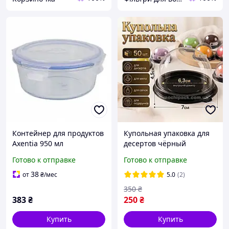
Контейнер для продуктов
Купольная упаковка для
Axentia 950 мл
десертов чёрный
стеклянный круглый с
контейнер купол с
Готово к отправке
Готово к отправке
пласт крышкой
прозрачной крышкой для
прозрачный Д 17 см
моти мыла 50 шт купол
38
от
₴
/мес
5.0
(2)
(133038)
350
₴
383
₴
250
₴
Купить
Купить