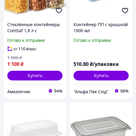
Стеклянные контейнеры
Контейнер ПП с крышкой
ComSaf 1,8 л с
1000 мл
бамбуковыми крышками,
Готово к отправке
Готово к отправке
прямоугольные
прозрачные банки для
110
от
₴
/мес
сахара, кофе, круп,
1 500
₴
макарон
1 100
₴
510
.80
₴/упаковка
Купить
Купить
94%
98%
Амазончик
"Альфа Пак Cхід"