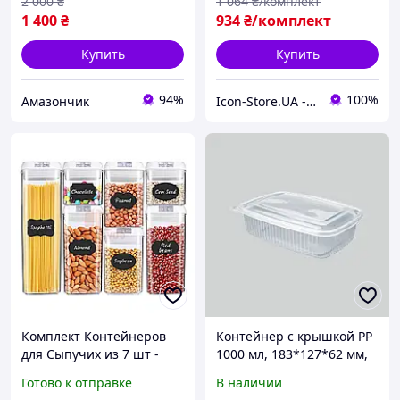
2 000
₴
1 064
₴/комплект
1 400
₴
934
₴/комплект
Купить
Купить
94%
100%
Амазончик
Icon-Store.UA - Мастерская Икон ручной работы под Старину
Комплект Контейнеров
Контейнер с крышкой РР
для Сыпучих из 7 шт -
1000 мл, 183*127*62 мм,
Белая Крышка
50 шт/уп
Готово к отправке
В наличии
ОРИГИНАЛ ТМ Comshop