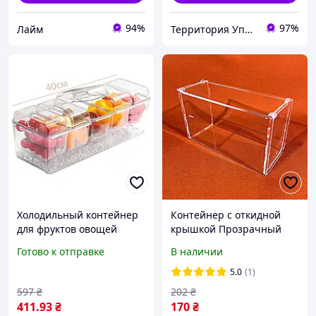
94%
97%
Лайм
Территория Упаковки
Холодильный контейнер
Контейнер с откидной
для фруктов овощей
крышкой Прозрачный
зелени и закусок из
200х120х80 мм
Готово к отправке
В наличии
пластика 40.5x13.5x14.5
Акриловый бокс для
см прозрачный
снеков Акриловый
5.0
(1)
контейнер для конфет
597
₴
202
₴
411
.93
₴
170
₴