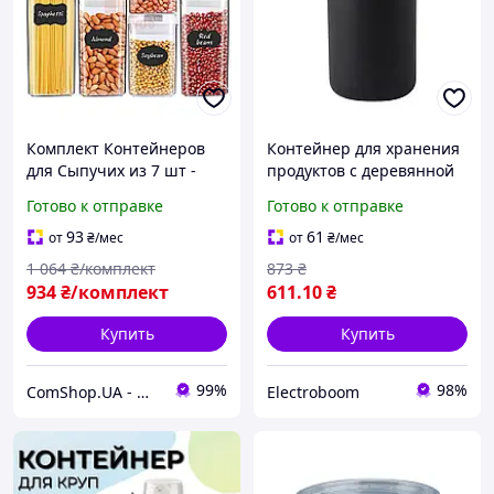
Комплект Контейнеров
Контейнер для хранения
для Сыпучих из 7 шт -
продуктов с деревянной
Белая Крышка
крышкой, керамический
Готово к отправке
Готово к отправке
ОРИГИНАЛ ТМ Comshop
черный контейнер для
хранения продуктов
93
61
от
₴
/мес
от
₴
/мес
1 064
₴/комплект
873
₴
934
₴/комплект
611
.10
₴
Купить
Купить
99%
98%
ComShop.UA - Магазин TM Комшоп
Electroboom