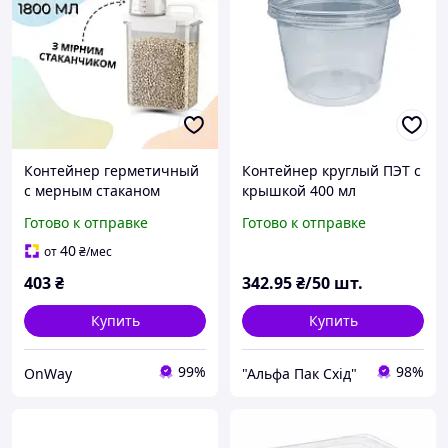
Контейнер герметичный
Контейнер круглый ПЭТ с
с мерным стаканом
крышкой 400 мл
Dispenser объем 1800 мл
Готово к отправке
Готово к отправке
прозрачный для сыпучих
продуктов
40
от
₴
/мес
403
₴
342
.95
₴/50 шт.
Купить
Купить
99%
98%
OnWay
"Альфа Пак Cхід"