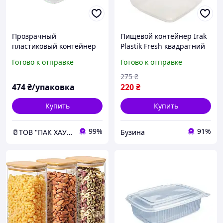
Прозрачный
Пищевой контейнер Irak
пластиковый контейнер
Plastik Fresh квадратний
600 мл с крышкой
1,1 л прозорий 5235
Готово к отправке
Готово к отправке
(149×307×75 мм) (100шт)
buzyna
275
₴
474
₴/упаковка
220
₴
Купить
Купить
99%
91%
🥛ТОВ "ПАК ХАУС"
Бузина