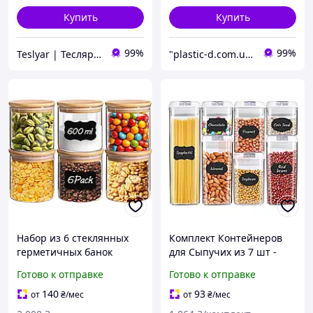
Купить
Купить
99%
99%
Teslyar | Тесляр | Всё для дома | Подарки | Опт
"plastic-d.com.ua" - производство акриловых изделий для бизнеса
Набор из 6 стеклянных
Комплект Контейнеров
герметичных банок
для Сыпучих из 7 шт -
ComSaf 600 мл с
Белая Крышка
Готово к отправке
Готово к отправке
деревянной крышкой,
ОРИГИНАЛ ТМ Comshop
круглые контейнеры для
140
93
от
₴
/мес
от
₴
/мес
хранения продуктов