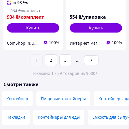
93
от
₴
/мес
1 064
₴/комплект
934
₴/комплект
554
₴/упаковка
Купить
Купить
100%
100%
ComShop.in.UA - Магазин ТМ ComShop
Интернет магазин "Таратория"
1
2
3
...
Показано 1 - 29 товаров из 9000+
Смотри также
Контейнер
Пищевые контейнеры
Контейнеры дл
Накладки
Контейнеры для еды
Емкость для сыпу