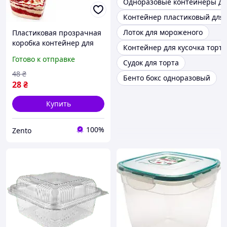
Одноразовые контейнеры дл
Контейнер пластиковый для 
Лоток для мороженого
Пластиковая прозрачная
коробка контейнер для
Контейнер для кусочка торта
десертов с крышкой в
Готово к отправке
Судок для торта
форме сердца 9х8.5х2.5
см для многоразового
48
₴
Бенто бокс одноразовый
использования УЦЕНКА
28
₴
Купить
100%
Zento