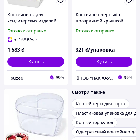
Контейнеры для
Контейнер черный с
кондитерских изделий
прозрачной крышкой
100шт упаковка для
187*137*36мм (50шт)
Готово к отправке
Готово к отправке
десертов с прозрачными
крышками одноразовые
168
от
₴
/мес
20х8 5 см
1 683
₴
321
₴/упаковка
Купить
Купить
99%
99%
Houzee
🥛ТОВ "ПАК ХАУС"
Смотри также
Контейнеры для торта
Пластиковая упаковка для де
Контейнер купол
Одноразовый контейнер для