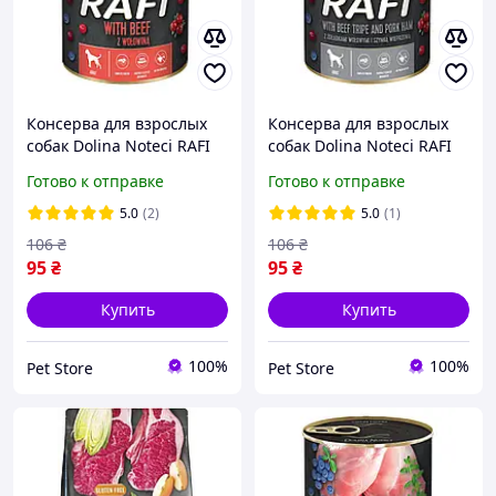
Консерва для взрослых
Консерва для взрослых
собак Dolina Noteci RAFI
собак Dolina Noteci RAFI
паштет говядина,
паштет говяжьи желудки
Готово к отправке
Готово к отправке
голубика и журавлевая
с ветчиной, голубика и
400 г
клюква 400 г
5.0
(2)
5.0
(1)
106
₴
106
₴
95
₴
95
₴
Купить
Купить
100%
100%
Pet Store
Pet Store