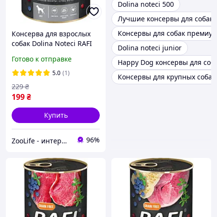
Dolina noteci 500
Лучшие консервы для собак
Консервы для собак премиум
Консерва для взрослых
собак Dolina Noteci RAFI
Dolina noteci junior
паштет говяжьи желудки
Готово к отправке
Happy Dog консервы для соб
с ветчиной голубика и
клюква 800 г
5.0
(1)
Консервы для крупных собак
229
₴
199
₴
Купить
96%
ZooLife - интернет-магазин товаров для животных