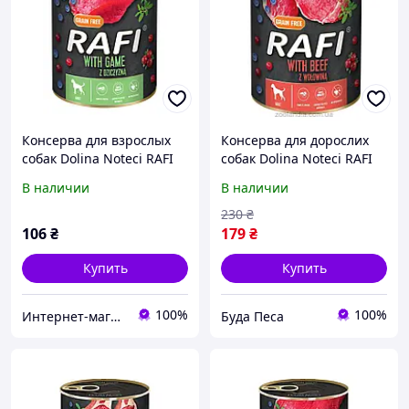
Консерва для взрослых
Консерва для дорослих
собак Dolina Noteci RAFI
собак Dolina Noteci RAFI
паштет дичь, голубика и
паштет яловичина,
В наличии
В наличии
клюква, 400 г
лохина і журавлина, 800 г
230
₴
106
₴
179
₴
Купить
Купить
100%
100%
Интернет-магазин зоотоваров CatPaws
Буда Песа