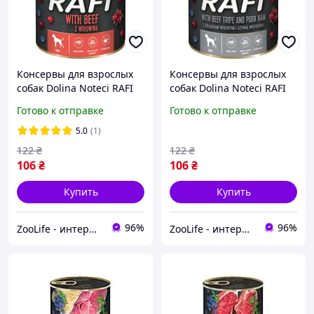
Консервы для взрослых
Консервы для взрослых
собак Dolina Noteci RAFI
собак Dolina Noteci RAFI
паштет говядина,
паштет говяжьи желудки
Готово к отправке
Готово к отправке
голубика и клюква 400 г
с ветчиной, голубика и
клюква 400 г
5.0
(1)
122
₴
122
₴
106
₴
106
₴
Купить
Купить
96%
96%
ZooLife - интернет-магазин товаров для животных
ZooLife - интернет-магазин товаров для животных