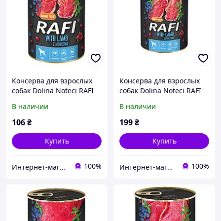
Консерва для взрослых
Консерва для взрослых
собак Dolina Noteci RAFI
собак Dolina Noteci RAFI
паштет ягненка, голубика
паштет ягненка, голубика
В наличии
В наличии
и клюква, 400 г
и клюква, 800 г
106
₴
199
₴
Купить
Купить
100%
100%
Интернет-магазин зоотоваров CatPaws
Интернет-магазин зоотоваров CatPaws