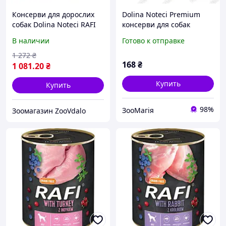
Консерви для дорослих
Dolina Noteci Premium
собак Dolina Noteci RAFI
консерви для собак
мікс смаків 12 x 400 г
мелких пород с
В наличии
Готово к отправке
(5664)
телятиной, помидорами и
макаронами 185г - 185г
1 272
₴
168
₴
1 081
.20
₴
Купить
Купить
98%
ЗооМагія
Зоомагазин ZooVdalo