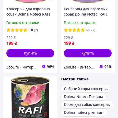
Консервы для взрослых
Консервы для взрослых
собак Dolina Noteci RAFI
собак Dolina Noteci RAFI
паштет индейка голубика
паштет кролик голубика и
Готово к отправке
Готово к отправке
и клюква 800 г
клюква 800 г
5.0
(2)
5.0
(2)
229
₴
229
₴
199
₴
199
₴
Купить
Купить
96%
96%
ZooLife - интернет-магазин товаров для животных
ZooLife - интернет-магазин товаров для животных
Смотри также
Собачий корм консервы
Dolina Noteci Польша
Корм для собак консервы
Dolina noteci premium