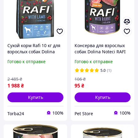
Сухой корм Rafi 10 кг для
Консерва для взрослых
взрослых собак Dolina
собак Dolina Noteci RAFI
Noteci с ягненком
паштет кролик, голубика
Готово к отправке
Готово к отправке
и клюква 400 г
5.0
(1)
2 485
₴
106
₴
1 988
₴
95
₴
Купить
Купить
100%
100%
Torba24
Pet Store