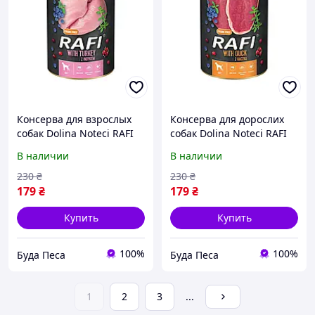
Консерва для взрослых
Консерва для дорослих
собак Dolina Noteci RAFI
собак Dolina Noteci RAFI
паштет индейкой,
паштет качка, лохина і
В наличии
В наличии
голубика и клюква, 800 г
журавлина, 800 г
230
₴
230
₴
179
₴
179
₴
Купить
Купить
100%
100%
Буда Песа
Буда Песа
1
2
3
...