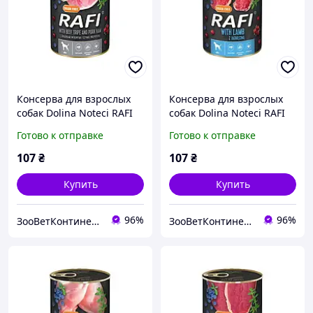
Консерва для взрослых
Консерва для взрослых
собак Dolina Noteci RAFI
собак Dolina Noteci RAFI
паштет говяжьие
паштет ягненок, голубика
Готово к отправке
Готово к отправке
желудки с ветчиной,
и клюква, 400 г Рафи
голубика и клюква, 400 г
107
₴
107
₴
Рафи
Купить
Купить
96%
96%
ЗооВетКонтинент
ЗооВетКонтинент