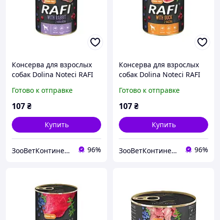
Консерва для взрослых
Консерва для взрослых
собак Dolina Noteci RAFI
собак Dolina Noteci RAFI
паштет кролик, голубика
паштет утка, голубика и
Готово к отправке
Готово к отправке
и клюква, 400 г Рафи
клюква, 400 г Рафи
107
₴
107
₴
Купить
Купить
96%
96%
ЗооВетКонтинент
ЗооВетКонтинент