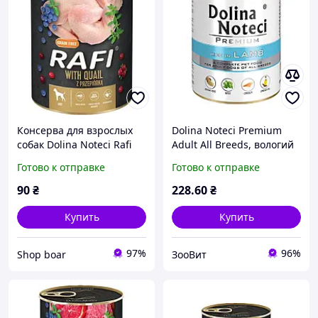
Консерва для взрослых
Dolina Noteci Premium
собак Dolina Noteci Rafi
Adult All Breeds, вологий
паштет перепелка
корм для собак консерви
Готово к отправке
Готово к отправке
голубика и клюква 800 г
(800 г) ягня
90
₴
228
.60
₴
Купить
Купить
97%
96%
Shop boar
ЗооВит