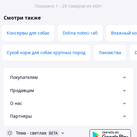
Показано 1 - 29 товаров из 600+
Смотри также
Консервы для собак
Dolina noteci rafi
Влажный к
Сухой корм для собак крупных пород
Лакомства
D
Покупателям
Продавцам
О нас
Партнеры
Тема
-
светлая
BETA