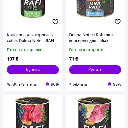
Консерва для взрослых
Dolina Noteci Rafi mini
собак Dolina Noteci RAFI
консервы для собак
паштет дыня, голубика и
мелких пород с ягненком
Готово к отправке
Готово к отправке
клюква, 400 г Рафи
- 185г
107
₴
71
₴
Купить
Купить
96%
98%
ЗооВетКонтинент
ЗооМагія