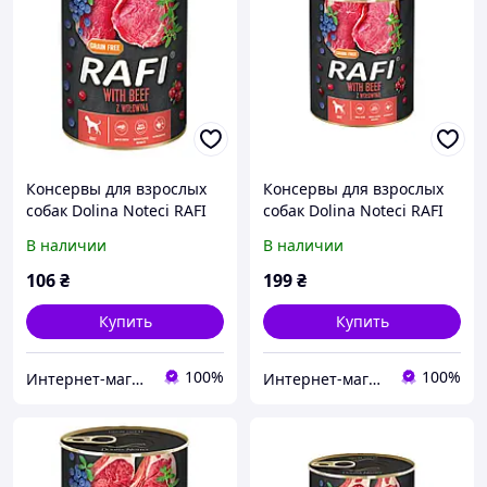
Консервы для взрослых
Консервы для взрослых
собак Dolina Noteci RAFI
собак Dolina Noteci RAFI
паштет говядина,
паштет говядина,
В наличии
В наличии
голубика и клюква, 400 г
голубика и клюква, 800 г
106
₴
199
₴
Купить
Купить
100%
100%
Интернет-магазин зоотоваров CatPaws
Интернет-магазин зоотоваров CatPaws