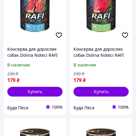
Консерва для дорослих
Консерва для дорослих
собак Dolina Noteci RAFI
собак Dolina Noteci RAFI
паштет ягня, лохина і
паштет дичина, лохина і
В наличии
В наличии
журавлина, 800 г
журавлина, 800 г
230
₴
230
₴
179
₴
179
₴
Купить
Купить
100%
100%
Буда Песа
Буда Песа