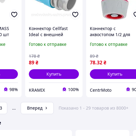
MASS
Коннектор Cellfast
Коннектор с
0 шт
Ideal с внешней
аквостопом 1/2 для
резьбой 3/4 дюйма для
шланга 1/2
вке
Готово к отправке
Готово к отправке
подключения шлангов
и систем полива
178
₴
89
₴
89
₴
78
.32
₴
ь
Купить
Купить
98%
100%
9
KRAMIX
CentrMoto
3
...
Вперед
Показано 1 - 29 товаров из 8000+
е