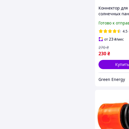
Коннектор для
солнечных пан
предохранител
Готово к отпра
1000 V
4.5
23
от
₴
/мес
270
₴
230
₴
Купит
Green Energy