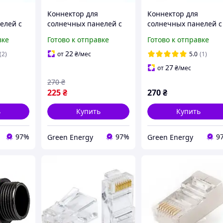
Коннектор для
Коннектор для
елей с
солнечных панелей с
солнечных панелей с
ем 20А
предохранителем 15А
предохранителем 30
вке
Готово к отправке
Готово к отправке
1000 V
1000 V
22
(2)
от
₴
/мес
5.0
(1)
27
от
₴
/мес
270
₴
225
₴
270
₴
ь
Купить
Купить
97%
97%
9
Green Energy
Green Energy