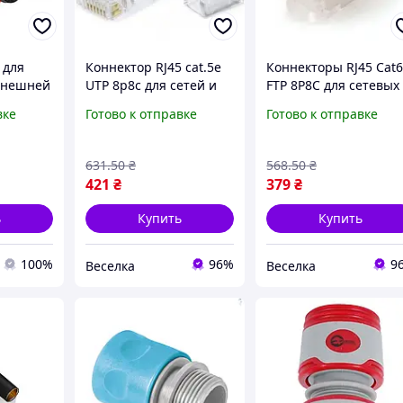
 для
Коннектор RJ45 cat.5e
Коннекторы RJ45 Cat
 внешней
UTP 8p8c для сетей и
FTP 8P8C для сетевых
LD-
интернета 100 штук
соединений 10 штук
вке
Готово к отправке
Готово к отправке
высокая скорость
высокая скорость
передачи данных
передачи данных
FLAME
FLAME
631
.50
₴
568
.50
₴
421
₴
379
₴
ь
Купить
Купить
100%
96%
9
Веселка
Веселка