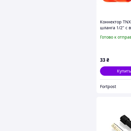
Коннектор TNX
шланга 1/2" с
резьбой 3/4" (S
Готово к отпра
АР-055)
33
₴
Купит
Fortpost