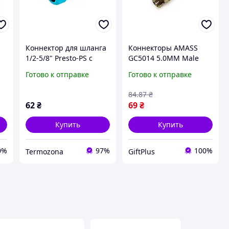
Коннектор для шланга
Коннекторы AMASS
1/2-5/8" Presto-PS с
GC5014 5.0MM Male
аквастопом (7729)
3шт для электроники
Готово к отправке
Готово к отправке
высококачественные
соединения
84
.87
₴
62
₴
69
₴
Купить
Купить
0%
97%
100%
Termozona
GiftPlus