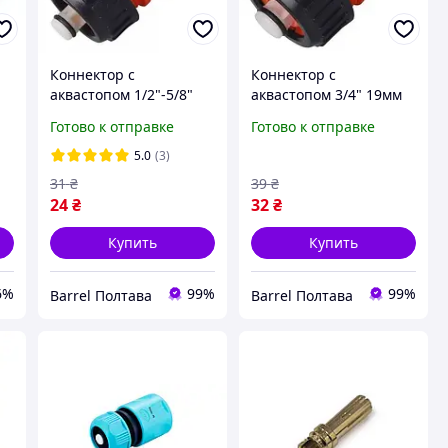
6
Коннектор с
Коннектор с
аквастопом 1/2"-5/8"
аквастопом 3/4" 19мм
12,5-15мм для
для поливочного
Готово к отправке
Готово к отправке
поливочного шланга
шланга Aquapulse
Aquapulse Standart
Standart
5.0
(3)
31
₴
39
₴
24
₴
32
₴
Купить
Купить
6%
99%
99%
Barrel Полтава
Barrel Полтава