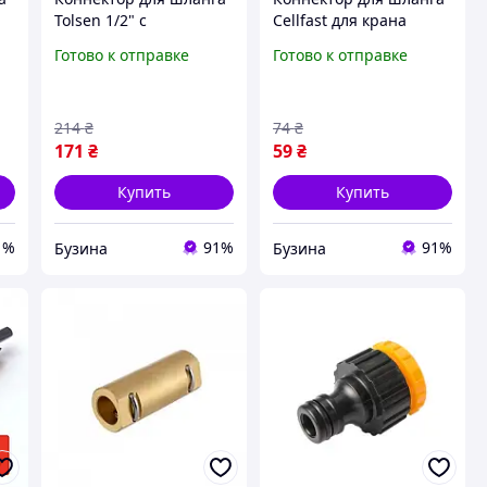
Tolsen 1/2" с
Cellfast для крана
внутренней резьбой
BASIC 1/2' с внешней
Готово к отправке
Готово к отправке
3/4" и 1" 57160 buzyna
резьбой 51-230H
buzyna
214
₴
74
₴
171
₴
59
₴
Купить
Купить
1%
91%
91%
Бузина
Бузина