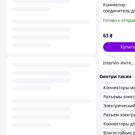
Коннектор-
соединитель д
профильной т
Готово к отпра
22х22 мм из
пластмассы
63
₴
Купит
InterVin Интернет-магазин
Смотри также
Коннекторы м
Разъем электр
Влагостойкие 