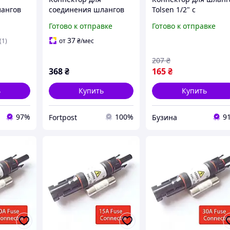
лангов
соединения шлангов
Tolsen 1/2" с
ения
высокого давления
внутренней резьбой
Готово к отправке
Готово к отправке
1534
Intertool 20 мм (DT-
1/2" и 3/4" 57111
1534)
buzyna
37
(1)
от
₴
/мес
207
₴
368
₴
165
₴
ь
Купить
Купить
97%
100%
9
Fortpost
Бузина