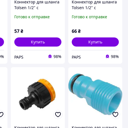
Коннектор для шланга
Коннектор для шланга
Tolsen 1/2" с
Tolsen 1/2" с
внутренней резьбой
внутренней резьбой
Готово к отправке
Готово к отправке
1/2" и 3/4" (57111) p
3/4" и 1" (57160) s
57
₴
66
₴
Купить
Купить
0%
98%
98%
PAPS
PAPS
а
Коннектор для шланга
Коннектор для шланга