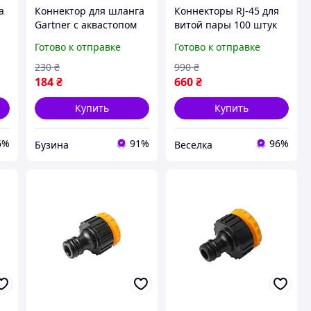
а
Коннектор для шланга
Коннекторы RJ-45 для
Gartner с аквастопом
витой пары 100 штук
1/2" для полива buzyna
для сети в офисе и
Готово к отправке
Готово к отправке
ля
дома высокая скорость
передачи данных
230
₴
990
₴
FLAME
184
₴
660
₴
Купить
Купить
6%
91%
96%
Бузина
Веселка