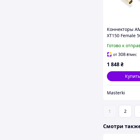
Коннекторы A
XT150 Female 5
силовые для
Готово к отпра
электрических
соединений
308
от
₴
/мес
1 848
₴
Купит
Masterki
1
2
Смотри такж