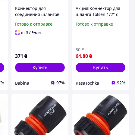
Коннектор для
Акция!Коннектор для
соединения шлангов
шланга Tolsen 1/2" с
А
высокого давления
внутренней резьбой
Готово к отправке
Готово к отправке
Intertool
1/2" и 3/4" (57111)/
скупайся на KasaTochka
37
от
₴
/мес
80
₴
371
₴
64
.80
₴
Купить
Купить
7%
97%
92%
Babina
KasaTochka