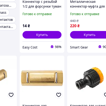
Коннектор с резьбой
Металлическая
Коннекторы влагозащищенные SP-16 3pin разъемы герметичные
1/2 для форсунки туман
коннектор-муфта для
шланга 13 15 мм (1/2"
mass
Готово к отправке
Готово к отправке
5/8") с автостопом
онтактов
Parkside Performance
440
₴
14
₴
220
₴
Разъем на 4 контакта промышленный
Купить
Купить
98%
9
Easy Cost
Smart Gear
Коннектор для
Коннектор для шланг