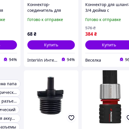
Коннектор-
Коннектор для шланг
ля
соединитель для
3/4 дюйма с
рубы
профильной трубы
аквастопом
вке
Готово к отправке
Готово к отправке
25х25 мм из
двухкомпонентный д
пластмассы
полива сада и дачи
576
₴
FLAME
68
₴
384
₴
ь
Купить
Купить
94%
94%
9
InterVin Интернет-магазин
Веселка
ама папа
Разъёмы электрические
Электрический разъем папа мама
ический
Коннекторы для аккумуляторов
разъемы