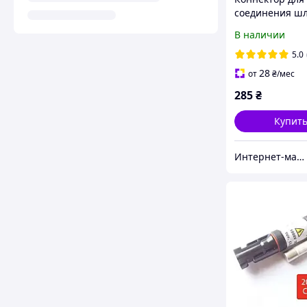
соединения ш
высокого давл
В наличии
INTERTOOL DT-
5.0
28
от
₴
/мес
285
₴
Купит
Интернет-магазин "KrazAuto"