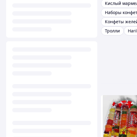
Кислый марме
Наборы конфе
Тролли
Hari