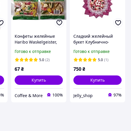
Конфеты желейные
Сладкий желейный
Haribo Waskelgeister,
букет Клубнично-
160 г
вишнёвая
Готово к отправке
Готово к отправке
наслаждение
5.0
(2)
5.0
(1)
67
₴
750
₴
Купить
Купить
3%
100%
97%
Coffee & More
Jelly_shop