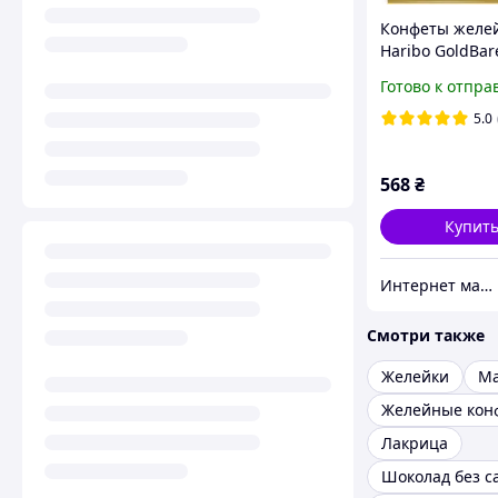
Конфеты желе
Haribo GoldBar
Золотые мишки,
Готово к отпра
жевательные 
Харибо
5.0
568
₴
Купит
Интернет магазин «Coffee Day»
Смотри также
Желейки
Ма
Лакрица
Шоколад без с