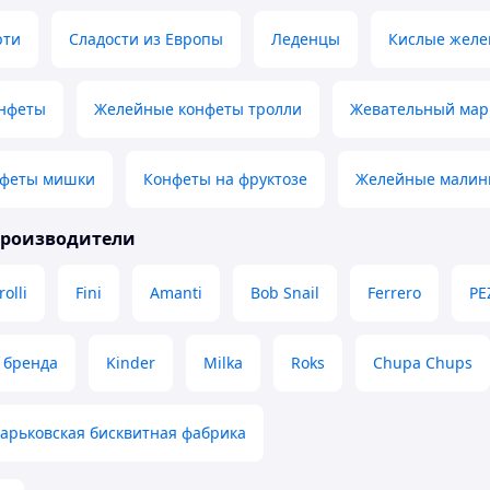
рти
Сладости из Европы
Леденцы
Кислые желе
нфеты
Желейные конфеты тролли
Жевательный мар
нфеты мишки
Конфеты на фруктозе
Желейные малин
производители
rolli
Fini
Amanti
Bob Snail
Ferrero
PE
 бренда
Kinder
Milka
Roks
Chupa Chups
арьковская бисквитная фабрика