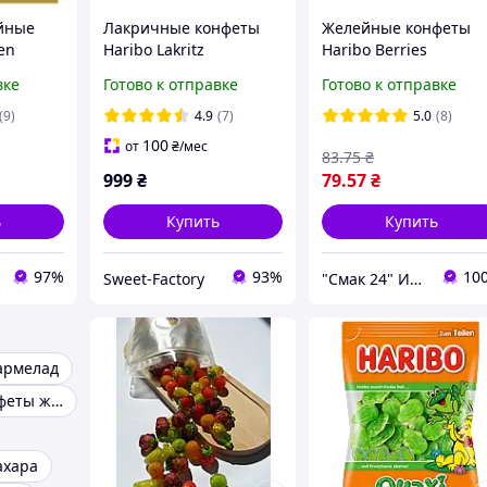
йные
Лакричные конфеты
Желейные конфеты
en
Haribo Lakritz
Haribo Berries
 1кг,
Schnecken 150s 1500g
(малинки) Германия
вке
Готово к отправке
Готово к отправке
конфеты
175г
(9)
4.9
(7)
5.0
(8)
100
от
₴
/мес
83
.75
₴
999
₴
79
.57
₴
ь
Купить
Купить
97%
93%
10
Sweet-Factory
"Смак 24" Интернет-магазин
рмелад
Желейные конфеты желейки
ахара