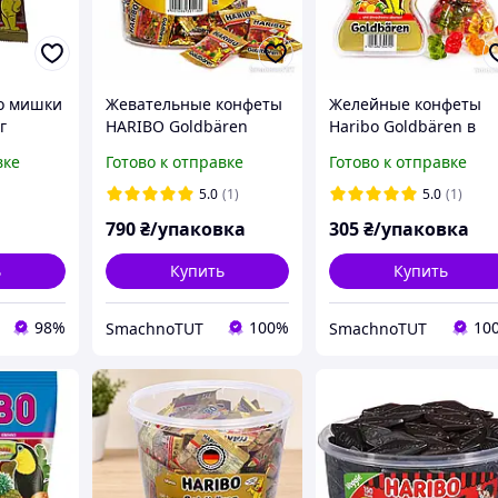
o мишки
Жевательные конфеты
Желейные конфеты
г
HARIBO Goldbären
Haribo Goldbären в
Minis в ведерке,
фигурной банке
вке
Готово к отправке
Готово к отправке
ассорти, 100 шт
(мишка), 450 грамм
5.0
(1)
5.0
(1)
790
₴/упаковка
305
₴/упаковка
ь
Купить
Купить
98%
100%
10
SmachnoTUT
SmachnoTUT