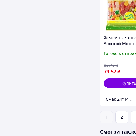
Желейные кон
Золотой Мишк
Кислый Фрукт
Готово к отпра
Микс Haribo G
Saure Fruchtig 
83
.75
₴
175г Германия
79
.57
₴
Купит
"Смак 24" Интернет-магазин
1
2
Смотри такж