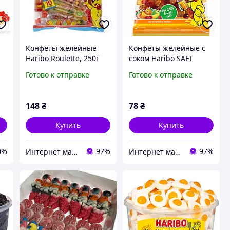
Конфеты желейные
Конфеты желейные с
Haribo Roulette, 250г
соком Haribo SAFT
жевательные конфеты
GoldBaren Золотые
Готово к отправке
Готово к отправке
рулеты Харибо 25г х
мишки, 160г
10шт
148
₴
78
₴
Купить
Купить
0%
97%
97%
Интернет магазин «Coffee Day»
Интернет магазин «Coffee Day»