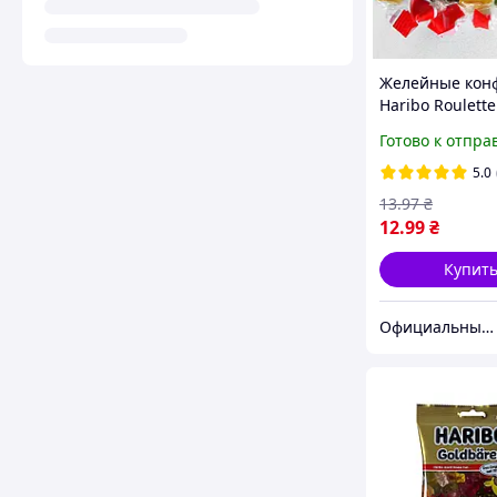
Желейные кон
Haribo Roulette
Германия
Готово к отпра
5.0
13
.97
₴
12
.99
₴
Купит
Официальный поставщик товаров из Европы "Almaz"