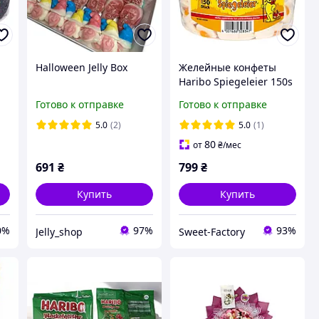
Halloween Jelly Box
Желейные конфеты
Haribo Spiegeleier 150s
975 g
Готово к отправке
Готово к отправке
5.0
(2)
5.0
(1)
80
от
₴
/мес
691
₴
799
₴
Купить
Купить
0%
97%
93%
Jelly_shop
Sweet-Factory