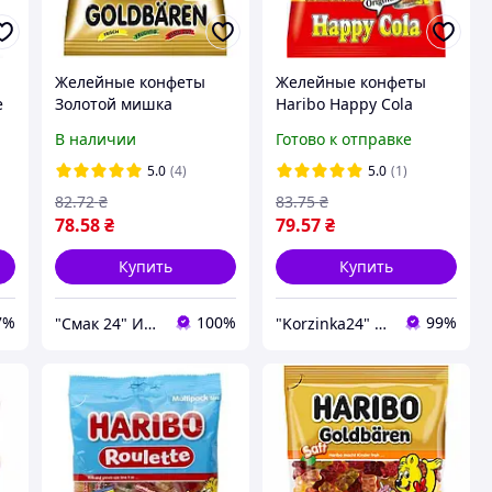
Желейные конфеты
Желейные конфеты
e
Золотой мишка
Haribo Happy Cola
Goldbären Haribo
Германия 175г
В наличии
Готово к отправке
ы
Германия 175г
5.0
(4)
5.0
(1)
82
.72
₴
83
.75
₴
78
.58
₴
79
.57
₴
Купить
Купить
7%
100%
99%
"Смак 24" Интернет-магазин
"Korzinka24" интернет магазин