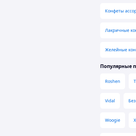
Конфеты ассо
Лакричные ко
Желейные ко
Популярные 
Roshen
T
Vidal
Без
Woogie
Х