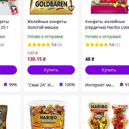
феты
Желейные конфеты
Конфеты желейные
 25 г
Золотой мишка
(сердечка) Haribo Lov
Goldbären Haribo 340г
Hearts 100г
вке
Готово к отправке
Готово к отправке
Германия
жевательные конфет
Харибо
(4)
5.0
(3)
5.0
(1)
137
₴
130
.15
₴
48
₴
ь
Купить
Купить
99%
100%
9
"Смак 24" Интернет-магазин
Интернет магазин «Coffee Day»