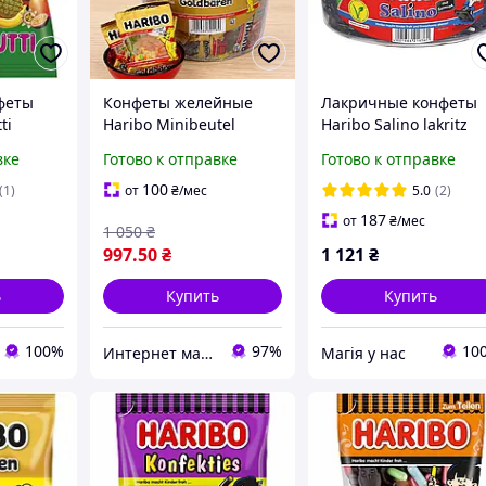
феты
Конфеты желейные
Лакричные конфеты
ti
Haribo Minibeutel
Haribo Salino lakritz
Goldbaren большая
150s 1200g
вке
Готово к отправке
Готово к отправке
упаковка 1кг
100
(1)
от
₴
/мес
5.0
(2)
187
от
₴
/мес
1 050
₴
997
.50
₴
1 121
₴
ь
Купить
Купить
100%
97%
10
Интернет магазин Кава Брейк
Магія у нас