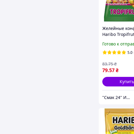
Желейные кон
Haribo Tropifrut
Германия 175г
Готово к отпра
5.0
83
.75
₴
79
.57
₴
Купит
"Смак 24" Интернет-магазин