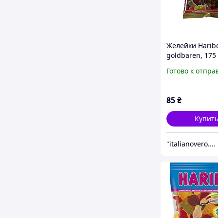
Желейки Harib
goldbaren, 175 
Готово к отпра
85
₴
Купит
"italianovero.com.ua" - интернет-магазин продуктов и бытовой химии из Европы