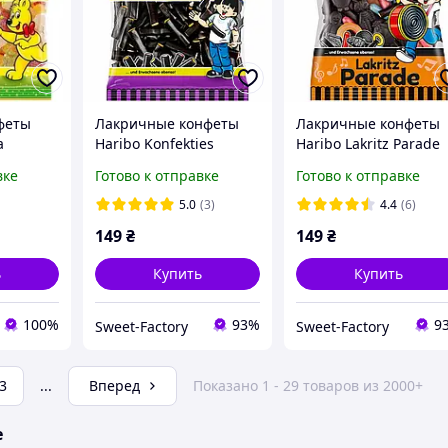
феты
Лакричные конфеты
Лакричные конфеты
а
Haribo Konfekties
Haribo Lakritz Parade
овый
Lakritz 160g
175g
вке
Готово к отправке
Готово к отправке
oldbaren
Spritzig
5.0
(3)
4.4
(6)
149
₴
149
₴
ь
Купить
Купить
100%
93%
9
Sweet-Factory
Sweet-Factory
3
...
Вперед
Показано 1 - 29 товаров из 2000+
е