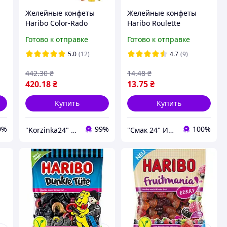
Желейные конфеты
Желейные конфеты
Haribo Color-Rado
Haribo Roulette
Германия 1 кг
Германия 25г
Готово к отправке
Готово к отправке
5.0
(12)
4.7
(9)
442
.30
₴
14
.48
₴
420
.18
₴
13
.75
₴
Купить
Купить
0%
99%
100%
"Korzinka24" интернет магазин
"Смак 24" Интернет-магазин