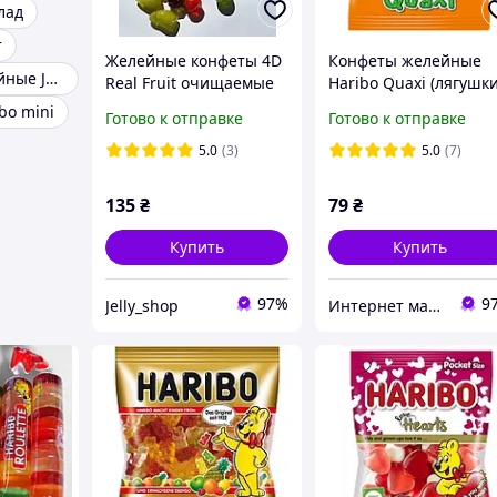
лад
т
Желейные конфеты 4D
Конфеты желейные
Конфеты желейные Jelly
Real Fruit очищаемые
Haribo Quaxi (лягушки
сладости
175г, Германия,
bo mini
Готово к отправке
Готово к отправке
жевательные
мармеладные конфе
5.0
(3)
5.0
(7)
жабки
135
₴
79
₴
Купить
Купить
97%
9
Jelly_shop
Интернет магазин «Coffee Day»