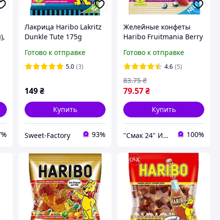
Лакрица Haribo Lakritz
Желейные конфеты
),
Dunkle Tute 175g
Haribo Fruitmania Berry
(ягодная фруктомания)
Готово к отправке
Готово к отправке
Германия 160г
ты
5.0
(3)
4.6
(5)
83
.75
₴
149
₴
79
.57
₴
Купить
Купить
7%
93%
100%
Sweet-Factory
"Смак 24" Интернет-магазин