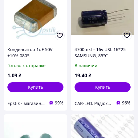
Конденсатор 1uF 50V
4700mkf - 16v USL 16*25
±10% 0805
SAMSUNG, 85°C
конденсатор
Готово к отправке
В наличии
електролітичний
1
.09
₴
19
.40
₴
Купить
Купить
99%
96%
Epstik - магазин радиокомпонентов
CAR-LED. Радіокомпоненти та LED освітлення.