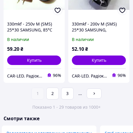
330mkf - 250v M (SMS)
330mkf - 200v M (SMS)
25*30 SAMSUNG, 85°C
25*30 SAMSUNG,
конденсатор
конденсатор
В наличии
В наличии
електролітичний
електролітичний 85°C
59
.20
₴
52
.10
₴
Купить
Купить
96%
96%
CAR-LED. Радіокомпоненти та LED освітлення.
CAR-LED. Радіокомпоненти та LED освітлення.
1
2
3
...
Показано 1 - 29 товаров из 1000+
Смотри также