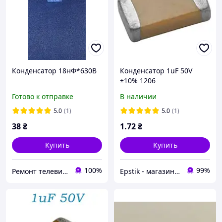
Конденсатор 18нФ*630В
Конденсатор 1uF 50V
±10% 1206
Готово к отправке
В наличии
5.0
(1)
5.0
(1)
38
₴
1
.72
₴
Купить
Купить
100%
99%
Ремонт телевизоров, бытовой техники
Epstik - магазин радиокомпонентов