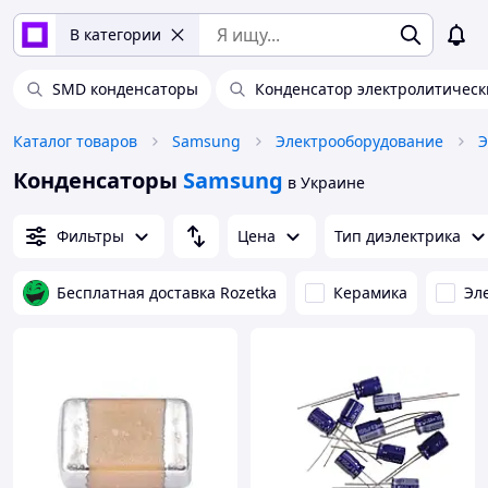
В категории
SMD конденсаторы
Конденсатор электролитичес
Каталог товаров
Samsung
Электрооборудование
Э
Конденсаторы
Samsung
в Украине
Фильтры
Цена
Тип диэлектрика
Бесплатная доставка Rozetka
Керамика
Эл