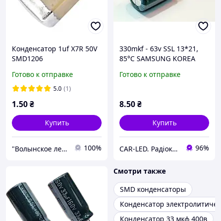
Конденсатор 1uf X7R 50V
330mkf - 63v SSL 13*21,
SMD1206
85°C SAMSUNG KOREA
конденсатор
Готово к отправке
Готово к отправке
електролітичний
5.0
(1)
1
.50
₴
8
.50
₴
Купить
Купить
100%
96%
"Волынское лесоперерабатывающие предприятие"
CAR-LED. Радіокомпоненти та LED освітлення.
Смотри также
SMD конденсаторы
Конденсатор электролитиче
Конденсатор 33 мкф 400в