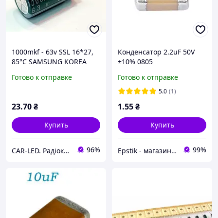
1000mkf - 63v SSL 16*27,
Конденсатор 2.2uF 50V
85°C SAMSUNG KOREA
±10% 0805
конденсатор
Готово к отправке
Готово к отправке
електролітичний
5.0
(1)
23
.70
₴
1
.55
₴
Купить
Купить
96%
99%
CAR-LED. Радіокомпоненти та LED освітлення.
Epstik - магазин радиокомпонентов