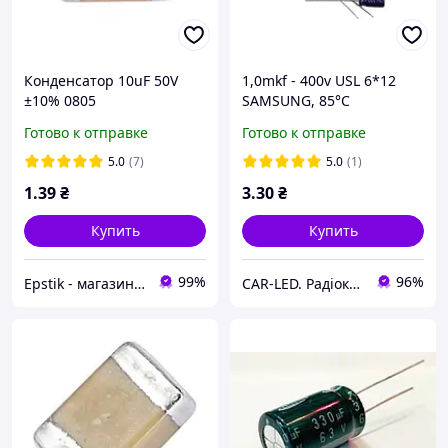
Конденсатор 10uF 50V
1,0mkf - 400v USL 6*12
±10% 0805
SAMSUNG, 85°C
конденсатор
Готово к отправке
Готово к отправке
електролітичний
5.0
(7)
5.0
(1)
1
.39
₴
3
.30
₴
Купить
Купить
99%
96%
Epstik - магазин радиокомпонентов
CAR-LED. Радіокомпоненти та LED освітлення.