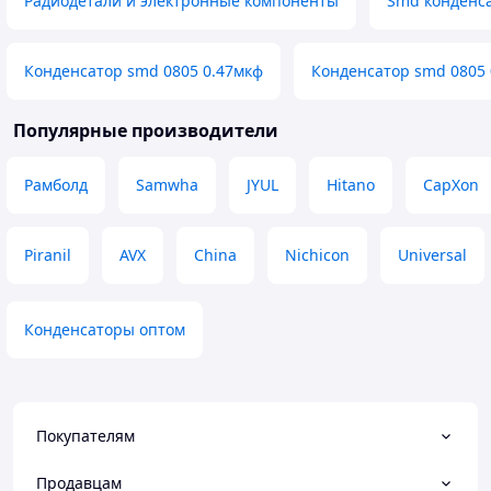
Радиодетали и электронные компоненты
Smd конденс
Конденсатор smd 0805 0.47мкф
Конденсатор smd 0805 
Популярные производители
Рамболд
Samwha
JYUL
Hitano
CapXon
Piranil
AVX
China
Nichicon
Universal
Конденсаторы оптом
Покупателям
Продавцам