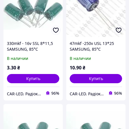
330mkf - 16v SSL 8*11,5
47mkf -250v USL 13*25
SAMSUNG, 85°C
SAMSUNG, 85°C
конденсатор
конденсатор
В наличии
В наличии
електролітичний
електролітичний
3
.30
₴
10
.90
₴
Купить
Купить
96%
96%
CAR-LED. Радіокомпоненти та LED освітлення.
CAR-LED. Радіокомпоненти та LED освітлення.