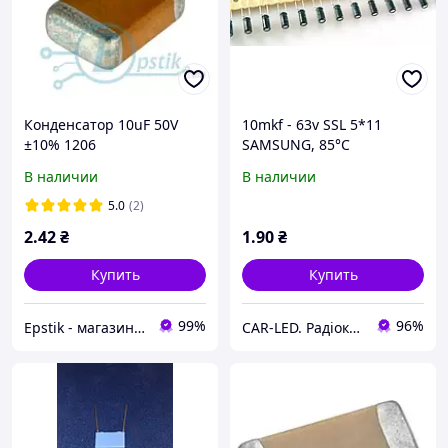
Конденсатор 10uF 50V
10mkf - 63v SSL 5*11
±10% 1206
SAMSUNG, 85°C
конденсатор
В наличии
В наличии
електролітичний
5.0
(2)
2
.42
₴
1
.90
₴
Купить
Купить
99%
96%
Epstik - магазин радиокомпонентов
CAR-LED. Радіокомпоненти та LED освітлення.