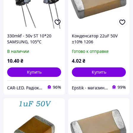
330mkf - 50v ST 10*20
Конденсатор 22uF 50V
SAMSUNG, 105°C
±10% 1206
конденсатор
В наличии
Готово к отправке
електролітичний
10
.40
₴
4
.02
₴
Купить
Купить
96%
99%
CAR-LED. Радіокомпоненти та LED освітлення.
Epstik - магазин радиокомпонентов