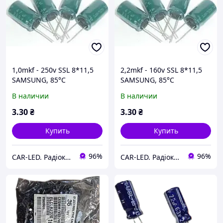
1,0mkf - 250v SSL 8*11,5
2,2mkf - 160v SSL 8*11,5
SAMSUNG, 85°C
SAMSUNG, 85°C
конденсатор
конденсатор
В наличии
В наличии
електролітичний
електролітичний
3
.30
₴
3
.30
₴
Купить
Купить
96%
96%
CAR-LED. Радіокомпоненти та LED освітлення.
CAR-LED. Радіокомпоненти та LED освітлення.