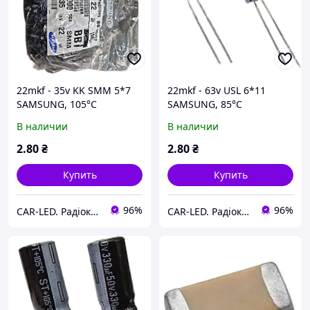
22mkf - 35v KK SMM 5*7
22mkf - 63v USL 6*11
SAMSUNG, 105°C
SAMSUNG, 85°C
конденсатор
конденсатор
В наличии
В наличии
електролітичний
електролітичний
2
.80
₴
2
.80
₴
Купить
Купить
96%
96%
CAR-LED. Радіокомпоненти та LED освітлення.
CAR-LED. Радіокомпоненти та LED освітлення.