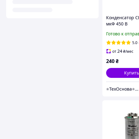
Конденсатор C
мкФ 450 В
пускорабочий 
Готово к отпра
450V), с прово
5.0
24
от
₴
/мес
240
₴
Купит
⭐️ТехОснова⭐️ - оригинальные запчасти в технику для дома