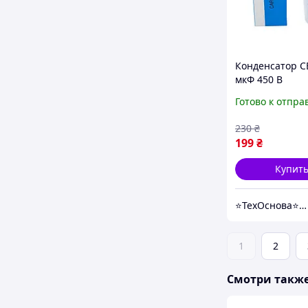
Конденсатор C
мкФ 450 В
пускорабочий 
Готово к отпра
клеммами (Piran
230
₴
199
₴
Купит
⭐️ТехОснова⭐️ - оригинальные запчасти в технику для дома
1
2
Смотри такж