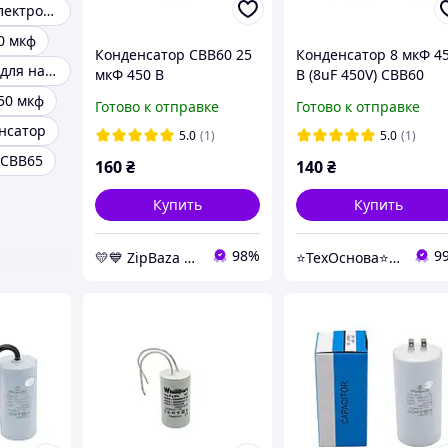
Конденсатор электролитический
0 мкф
Конденсатор CBB60 25
Конденсатор 8 мкФ 4
Конденсаторы для насоса
мкФ 450 В
В (8uF 450V) CBB60
пускорабочий с
пускорабочий с
50 мкф
Готово к отправке
Готово к отправке
клеммами (Piranil) -
клеммами (Piranil)
нсатор
конденсаторы
5.0
(1)
5.0
(1)
Whicepart
 CBB65
160
₴
140
₴
Купить
Купить
98%
9
💛💙️ ZipBaza 💛💙️ запчасти для бытовой техники
⭐️ТехОснова⭐️ - оригинальные запчасти в технику для дома