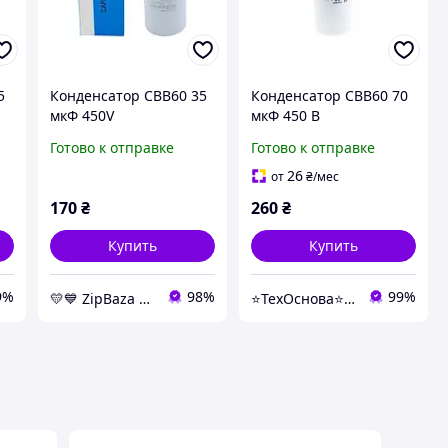
5
Конденсатор CBB60 35
Конденсатор CBB60 70
мкФ 450V
мкФ 450 В
пускорабочий с
пускорабочий с
Готово к отправке
Готово к отправке
клеммами (Piranil) -
клеммами (Leon One)
конденсаторы
26
от
₴
/мес
Whicepart
170
₴
260
₴
Купить
Купить
9%
98%
99%
💛💙️ ZipBaza 💛💙️ запчасти для бытовой техники
⭐️ТехОснова⭐️ - оригинальные запчасти в технику для дома