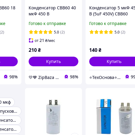
BB60 18
Конденсатор CBB60 40
Конденсатор 5 мкФ 4
мкФ 450 В
В (5uF 450V) CBB60
с
пускорабочий с
пускорабочий с
вке
Готово к отправке
Готово к отправке
il) -
клеммами (Piranil) -
клеммами (Piranil)
конденсаторы
(2)
5.0
(2)
5.0
(2)
Whicepart
21
от
₴
/мес
210
₴
140
₴
ь
Купить
Купить
98%
98%
9
💛💙️ ZipBaza 💛💙️ запчасти для бытовой техники
⭐️ТехОснова⭐️ - оригинальные запчасти в технику для дома
0 мкф
Конденсаторы пусковые
Пусковой конденсатор CBB61
Пусковые конденсаторы CBB-60