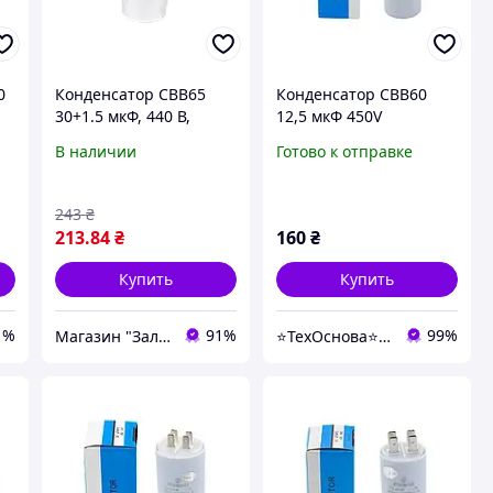
0
Конденсатор CBB65
Конденсатор CBB60
30+1.5 мкФ, 440 В,
12,5 мкФ 450V
Whicepart (металевий
пускорабочий с
В наличии
Готово к отправке
корпус, клеми)
клеммами (Piranil)
243
₴
213
.84
₴
160
₴
Купить
Купить
1%
91%
99%
Магазин "Залізо"
⭐️ТехОснова⭐️ - оригинальные запчасти в технику для дома