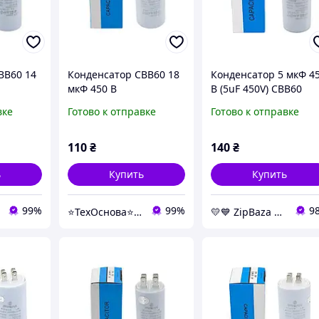
BB60 14
Конденсатор CBB60 18
Конденсатор 5 мкФ 4
мкФ 450 В
В (5uF 450V) CBB60
с
пускорабочий с
пускорабочий с
вке
Готово к отправке
Готово к отправке
il)
клеммами (Piranil)
клеммами (Piranil) -
конденсаторы
Whicepart
110
₴
140
₴
ь
Купить
Купить
99%
99%
9
⭐️ТехОснова⭐️ - оригинальные запчасти в технику для дома
💛💙️ ZipBaza 💛💙️ запчасти для бытовой техники