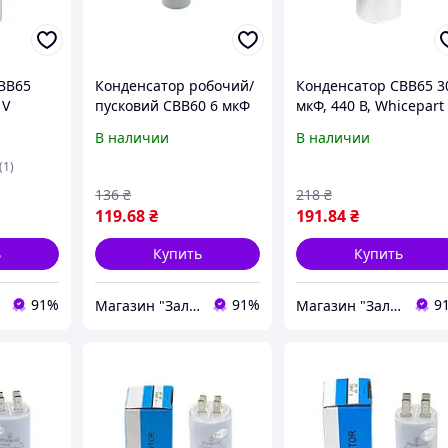
BB65
Конденсатор робочий/
Конденсатор CBB65 3
 V
пусковий CBB60 6 мкФ
мкФ, 440 В, Whicepart
ко-
450 V з проводами,
(металевий корпус,
В наличии
В наличии
Whicepart d=31 h=60
клеми)
mm
(1)
136
₴
218
₴
119
.68
₴
191
.84
₴
ь
Купить
Купить
91%
91%
9
Магазин "Залізо"
Магазин "Залізо"