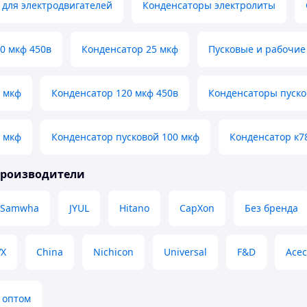
для электродвигателей
Конденсаторы электролиты
0 мкф 450в
Конденсатор 25 мкф
Пусковые и рабочие
 мкф
Конденсатор 120 мкф 450в
Конденсаторы пуск
 мкф
Конденсатор пусковой 100 мкф
Конденсатор к7
производители
Samwha
JYUL
Hitano
CapXon
Без бренда
VX
China
Nichicon
Universal
F&D
Асе
 оптом