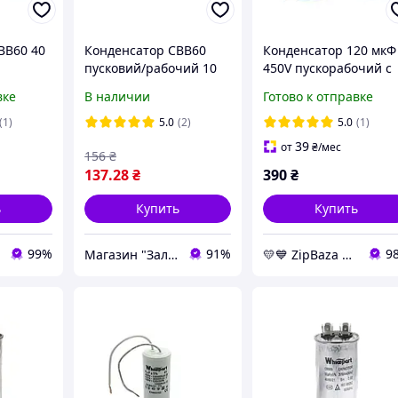
BB60 40
Конденсатор CBB60
Конденсатор 120 мкФ
пусковий/рабочий 10
450V пускорабочий с
(40uF
мкФ 450 V з проводами,
клеммами -
вке
В наличии
Готово к отправке
дами
Whicepart розмір d=34
конденсаторы
h=62 mm
Whicepart
(1)
5.0
(2)
5.0
(1)
39
от
₴
/мес
156
₴
137
.28
₴
390
₴
ь
Купить
Купить
99%
91%
9
Магазин "Залізо"
💛💙️ ZipBaza 💛💙️ запчасти для бытовой техники