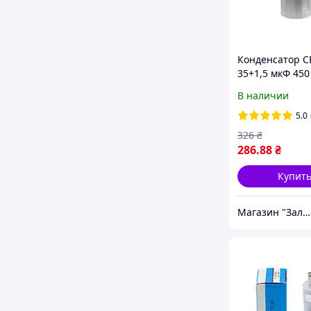
Конденсатор C
35+1,5 мкФ 450
металевий (пус
В наличии
робочий)
5.0
326
₴
286
.88
₴
Купит
Магазин "Залізо"