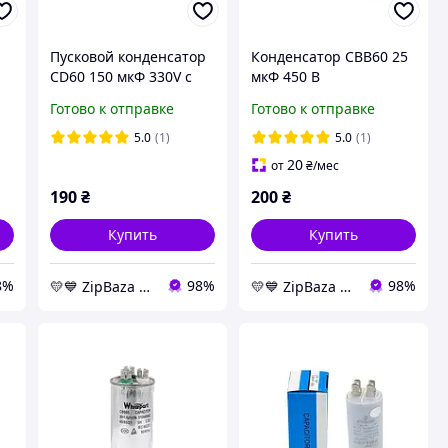
Пусковой конденсатор
Конденсатор CBB60 25
CD60 150 мкФ 330V с
мкФ 450 В
клеммами -
пускорабочий (25uF
Готово к отправке
Готово к отправке
конденсаторы
450V), с проводами -
Whicepart
конденсаторы
5.0
(1)
5.0
(1)
Whicepart
20
от
₴
/мес
190
₴
200
₴
Купить
Купить
8%
98%
98%
💛💙️ ZipBaza 💛💙️ запчасти для бытовой техники
💛💙️ ZipBaza 💛💙️ запчасти для бытовой техники