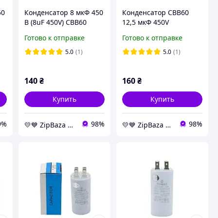
50
Конденсатор 8 мкФ 450
Конденсатор CBB60
В (8uF 450V) CBB60
12,5 мкФ 450V
пускорабочий с
пускорабочий с
Готово к отправке
Готово к отправке
клеммами (Piranil) -
клеммами (Piranil) -
конденсаторы
конденсаторы
5.0
(1)
5.0
(1)
Whicepart
Whicepart
140
₴
160
₴
Купить
Купить
9%
98%
98%
💛💙️ ZipBaza 💛💙️ запчасти для бытовой техники
💛💙️ ZipBaza 💛💙️ запчасти для бытовой техники