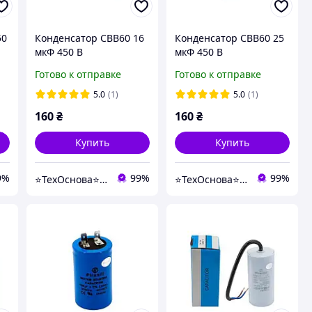
50
Конденсатор CBB60 16
Конденсатор CBB60 25
мкФ 450 В
мкФ 450 В
пускорабочий с
пускорабочий с
Готово к отправке
Готово к отправке
клеммами (Piranil)
клеммами (Piranil)
5.0
(1)
5.0
(1)
160
₴
160
₴
Купить
Купить
9%
99%
99%
⭐️ТехОснова⭐️ - оригинальные запчасти в технику для дома
⭐️ТехОснова⭐️ - оригинальные запчасти в технику для дома