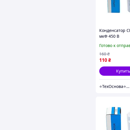
Конденсатор C
мкФ 450 В
пускорабочий 
Готово к отпра
клеммами (Piran
160
₴
110
₴
Купит
⭐️ТехОснова⭐️ - оригинальные запчасти в технику для дома