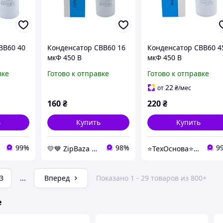
BB60 40
Конденсатор CBB60 16
Конденсатор CBB60 4
мкФ 450 В
мкФ 450 В
с
пускорабочий с
пускорабочий с
вке
Готово к отправке
Готово к отправке
il)
клеммами (Piranil) -
клеммами (Piranil)
конденсаторы
22
от
₴
/мес
Whicepart
160
₴
220
₴
ь
Купить
Купить
99%
98%
9
💛💙️ ZipBaza 💛💙️ запчасти для бытовой техники
⭐️ТехОснова⭐️ - оригинальные запчасти в технику для дома
3
...
Вперед
Показано 1 - 29 товаров из 800+
е