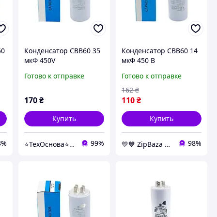
50
Конденсатор CBB60 35
Конденсатор CBB60 14
мкФ 450V
мкФ 450 В
пускорабочий с
пускорабочий с
Готово к отправке
Готово к отправке
клеммами (Piranil)
клеммами (Piranil) -
конденсаторы
162
₴
Whicepart
170
₴
110
₴
Купить
Купить
8%
99%
98%
⭐️ТехОснова⭐️ - оригинальные запчасти в технику для дома
💛💙️ ZipBaza 💛💙️ запчасти для бытовой техники