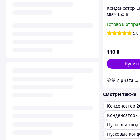
Конденсатор C
мкФ 450 В
пускорабочий 
Готово к отпра
клеммами (Piran
конденсаторы
5.0
Whicepart
110
₴
Купит
💛💙️ ZipBaza 💛💙️ запчасти для бытовой техники
Смотри также
Конденсатор 2