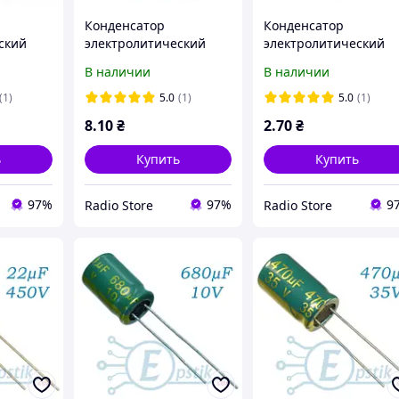
Конденсатор
Конденсатор
ский
электролитический
электролитический
2mm HY
3300uF 16V 10x25mm
CD110 680uF 25V 10*2
В наличии
В наличии
05°C
LOW ESR VENT JCCON
105C [Low ESR] JCCON
(1)
5.0
(1)
5.0
(1)
8
.10
₴
2
.70
₴
ь
Купить
Купить
97%
97%
9
Radio Store
Radio Store