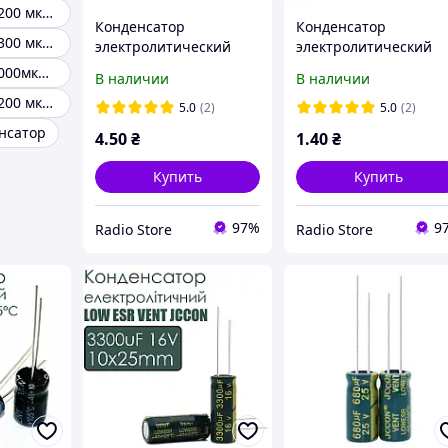
Конденсатор 2200 мкф 50в
Конденсатор
Конденсатор
Конденсатор 3300 мкф 16в
электролитический
электролитический
CD110 680uF 35V 10*20
CD110 47uF 50V 6*12
Конденсатор 1000мкф 35в
В наличии
В наличии
105C [Low ESR] JCCON
105C [Low ESR]
Конденсатор 2200 мкф 35в
5.0
(2)
5.0
(2)
нсатор
4
.50
₴
1
.40
₴
Купить
Купить
97%
9
Radio Store
Radio Store