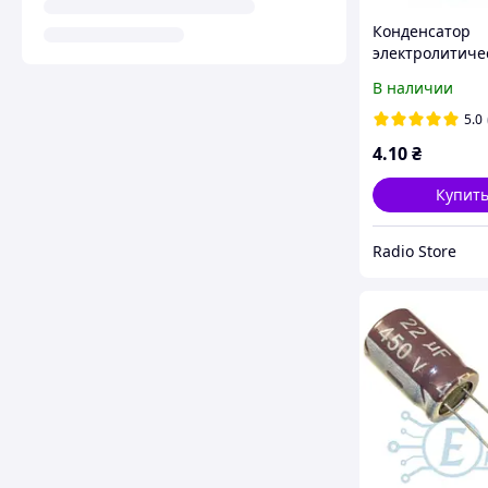
Конденсатор
электролитиче
220uF 35V 8x1
В наличии
VENT 4000Hr 1
5.0
4
.10
₴
Купит
Radio Store