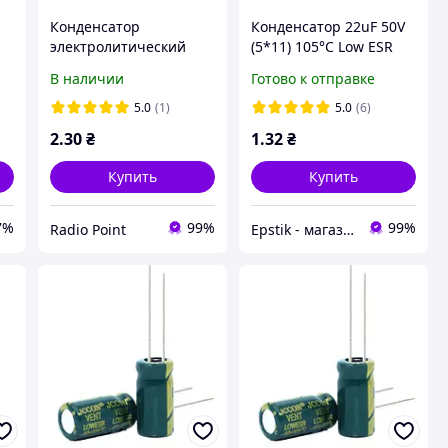
Конденсатор
Конденсатор 22uF 50V
электролитический
(5*11) 105°C Low ESR
CD110 680мкФ16В 8*12
В наличии
Готово к отправке
105C [Low ESR]
5.0
(1)
5.0
(6)
2
.30
₴
1
.32
₴
Купить
Купить
7%
99%
99%
Radio Point
Epstik - магазин радиокомпонентов