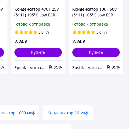
6V
Конденсатор 47uF 25V
Конденсатор 10uF 50V
(5*11) 105°C Low ESR
(5*11) 105°C Low ESR
Готово к отправке
Готово к отправке
5.0
(7)
5.0
(7)
2
.24
₴
2
.24
₴
Купить
Купить
9%
99%
99%
Epstik - магазин радиокомпонентов
Epstik - магазин радиокомпонентов
енсатор 1000 мкф
Конденсатор 10 мкф