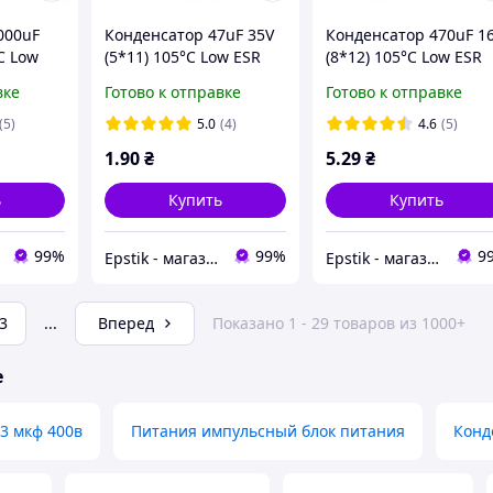
000uF
Конденсатор 47uF 35V
Конденсатор 470uF 1
C Low
(5*11) 105°C Low ESR
(8*12) 105°C Low ESR
вке
Готово к отправке
Готово к отправке
(5)
5.0
(4)
4.6
(5)
1
.90
₴
5
.29
₴
ь
Купить
Купить
99%
99%
9
Epstik - магазин радиокомпонентов
Epstik - магазин радиокомпонентов
3
...
Вперед
Показано 1 - 29 товаров из 1000+
е
3 мкф 400в
Питания импульсный блок питания
Конд