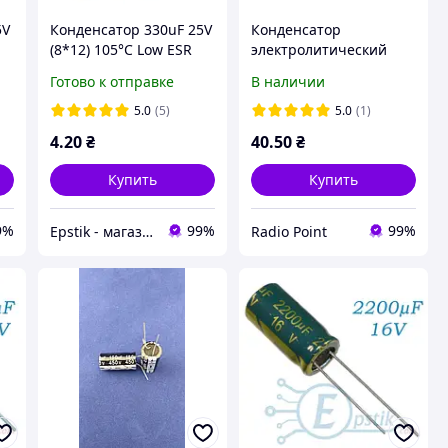
5V
Конденсатор 330uF 25V
Конденсатор
(8*12) 105°C Low ESR
электролитический
100мкФ 450В 18*35
Готово к отправке
В наличии
105C [Low ESR]
5.0
(5)
5.0
(1)
4
.20
₴
40
.50
₴
Купить
Купить
9%
99%
99%
Epstik - магазин радиокомпонентов
Radio Point