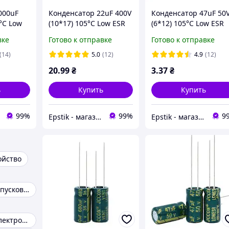
000uF
Конденсатор 22uF 400V
Конденсатор 47uF 50
5°C Low
(10*17) 105°C Low ESR
(6*12) 105°C Low ESR
вке
Готово к отправке
Готово к отправке
(14)
5.0
(12)
4.9
(12)
20
.99
₴
3
.37
₴
ь
Купить
Купить
99%
99%
9
Epstik - магазин радиокомпонентов
Epstik - магазин радиокомпонентов
ойство
Конденсаторы пусковые
Конденсатор электролитический