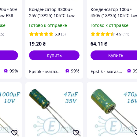
20uF 50V
Конденсатор 3300uF
Конденсатор 100uF
Low ESR
25V (13*25) 105°C Low
450V (18*35) 105°C Lo
ESR
ESR
вке
Готово к отправке
Готово к отправке
(5)
5.0
(5)
4.9
(11)
19
.20
₴
64
.11
₴
ь
Купить
Купить
99%
99%
9
Epstik - магазин радиокомпонентов
Epstik - магазин радиокомпонентов