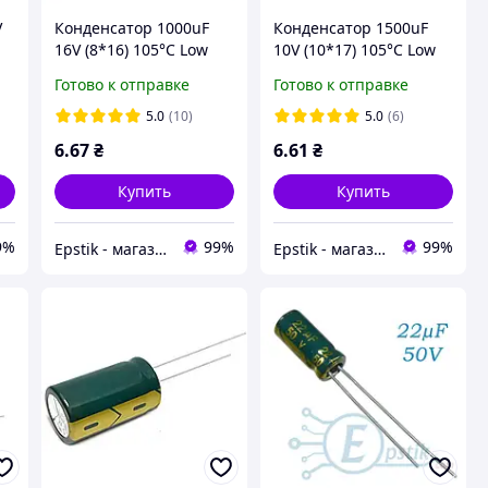
V
Конденсатор 1000uF
Конденсатор 1500uF
16V (8*16) 105°C Low
10V (10*17) 105°C Low
ESR
ESR
Готово к отправке
Готово к отправке
5.0
(10)
5.0
(6)
6
.67
₴
6
.61
₴
Купить
Купить
9%
99%
99%
Epstik - магазин радиокомпонентов
Epstik - магазин радиокомпонентов