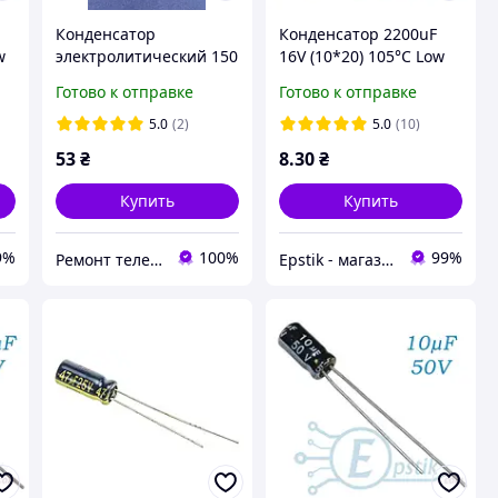
Конденсатор
Конденсатор 2200uF
w
электролитический 150
16V (10*20) 105°C Low
мкФ*450 В
ESR
Готово к отправке
Готово к отправке
5.0
(2)
5.0
(10)
53
₴
8
.30
₴
Купить
Купить
9%
100%
99%
Ремонт телевизоров, бытовой техники
Epstik - магазин радиокомпонентов