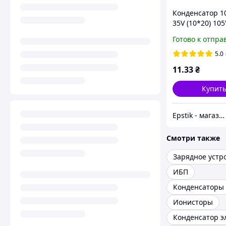
Конденсатор 1
35V (10*20) 10
ESR
Готово к отпра
5.0
11
.33
₴
Купит
Epstik - магазин радиокомпонентов
Смотри также
Зарядное устр
ИБП
Ионисторы