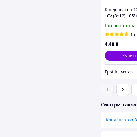
Конденсатор 1
10V (8*12) 105°
ESR
Готово к отпра
4.8
4
.48
₴
Купит
Epstik - магазин радиокомпонентов
1
2
Смотри такж
Конденсатор 3