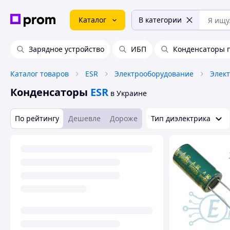
Каталог
В категории
Зарядное устройство
ИБП
Конденсаторы 
Каталог товаров
ESR
Электрооборудование
Элек
Конденсаторы
ESR
в Украине
По рейтингу
Дешевле
Дороже
Тип диэлектрика