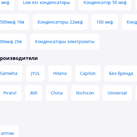
 мкф
Low esr конденсаторы
Конденсатор 50 мкф
1500мкф 16в
Конденсаторы 22мкф
100 мкф
Конд
100мкф 25в
Конденсаторы электролиты
производители
Samwha
JYUL
Hitano
CapXon
Без бренда
Piranil
AVX
China
Nichicon
Universal
 оптом