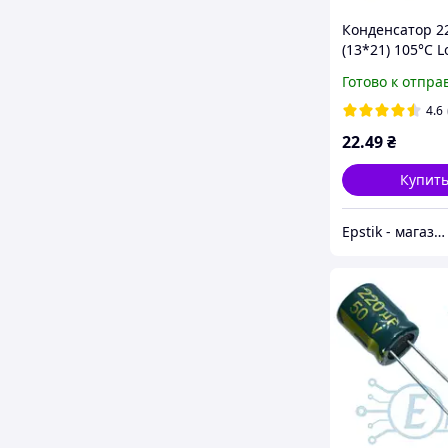
Конденсатор 2
(13*21) 105°C 
Готово к отпра
4.6
22
.49
₴
Купит
Epstik - магазин радиокомпонентов