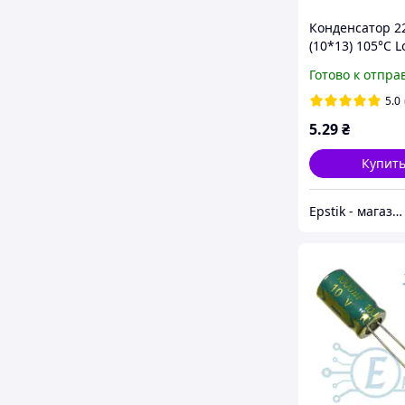
Конденсатор 2
(10*13) 105°C 
Готово к отпра
5.0
5
.29
₴
Купит
Epstik - магазин радиокомпонентов