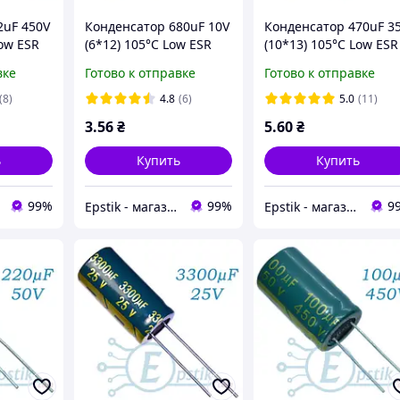
2uF 450V
Конденсатор 680uF 10V
Конденсатор 470uF 3
Low ESR
(6*12) 105°C Low ESR
(10*13) 105°C Low ESR
вке
Готово к отправке
Готово к отправке
(8)
4.8
(6)
5.0
(11)
3
.56
₴
5
.60
₴
ь
Купить
Купить
99%
99%
9
Epstik - магазин радиокомпонентов
Epstik - магазин радиокомпонентов