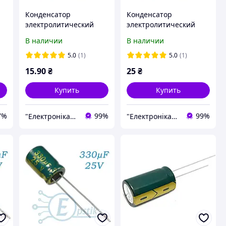
Конденсатор
Конденсатор
электролитический
электролитический
0
CD110 4700uF 25V
CD110 4700uF 35V
В наличии
В наличии
16*25 105C [Low ESR]
16*30 105C [Low ESR]
5.0
(1)
5.0
(1)
15
.90
₴
25
₴
Купить
Купить
7%
99%
99%
"Електроніка" - Інтернет-магазин
"Електроніка" - Інтернет-магазин