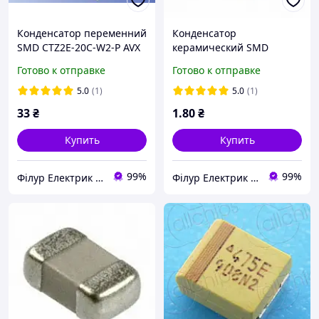
Конденсатор переменний
Конденсатор
SMD CTZ2E-20С-W2-P AVX
керамический SMD
08055C104K4T2A AVX
Готово к отправке
Готово к отправке
5.0
(1)
5.0
(1)
33
₴
1
.80
₴
Купить
Купить
99%
99%
Філур Електрик ЛТД
Філур Електрик ЛТД