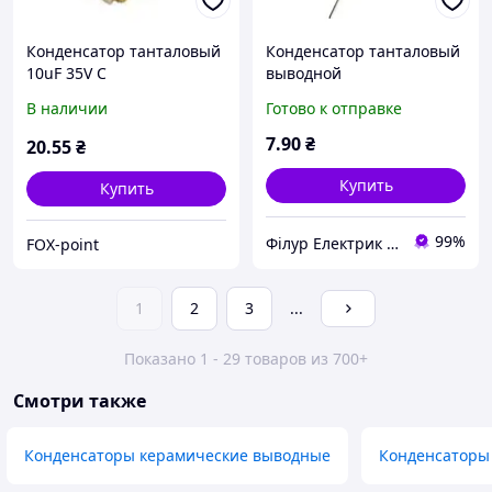
Конденсатор танталовый
Конденсатор танталовый
10uF 35V C
выводной
(TAJC106K035RNJ)
TAP335M016SRW AVX
В наличии
Готово к отправке
7
.90
₴
20
.55
₴
Купить
Купить
99%
Філур Електрик ЛТД
FOX-point
1
2
3
...
Показано 1 - 29 товаров из 700+
Смотри также
Конденсаторы керамические выводные
Конденсаторы