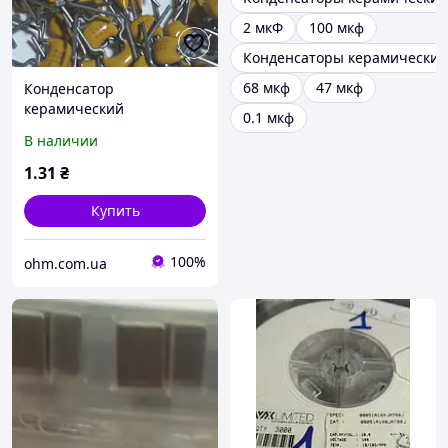
2 мкФ
100 мкф
Конденсаторы керамически
68 мкф
47 мкф
Конденсатор
керамический
0.1 мкф
многослойный 68нФ 0.068
В наличии
мкФ 50в x7r AVX
1
.31
₴
Купить
100%
ohm.com.ua