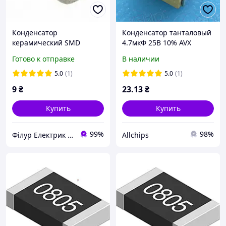
Конденсатор
Конденсатор танталовый
керамический SMD
4.7мкФ 25В 10% AVX
08055A102JAT2A AVX
TAJB475K025RNJ Size-B
Готово к отправке
В наличии
5.0
(1)
5.0
(1)
9
₴
23
.13
₴
Купить
Купить
99%
98%
Філур Електрик ЛТД
Allchips