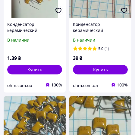
Конденсатор
Конденсатор
керамический
керамический
многослойный 470нФ 0.47
многослойный 1мкФ 100в
В наличии
В наличии
мкФ 100в x7r AVX
x7r AVX
5.0
(1)
1
.39
₴
39
₴
Купить
Купить
100%
100%
ohm.com.ua
ohm.com.ua