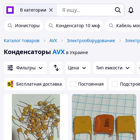
В категории
Ионисторы
Конденсатор 10 мкф
Кабель мо
Каталог товаров
AVX
Электрооборудование
Элект
Конденсаторы
AVX
в Украине
Фильтры
Цена
Тип емкости
Бесплатная доставка
Постоянная
Подстро