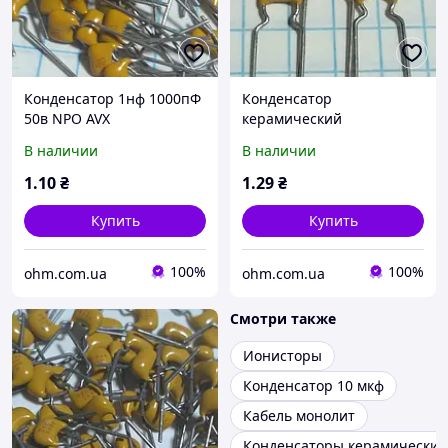
Конденсатор 1нф 1000пФ
Конденсатор
50в NPO AVX
керамический
многослойный 330нФ 0.33
В наличии
В наличии
мкФ 100в x7r AVX
1
.10
₴
1
.29
₴
Купить
Купить
100%
100%
ohm.com.ua
ohm.com.ua
Смотри также
Ионисторы
Конденсатор 10 мкф
Кабель монолит
Конденсаторы керамические