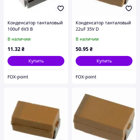
Конденсатор танталовый
Конденсатор танталовый
100uF 6V3 B
22uF 35V D
(TAJB107K006RNJ)
(TAJD226K035RNJ)
В наличии
В наличии
11
.32
₴
50
.95
₴
Купить
Купить
FOX-point
FOX-point