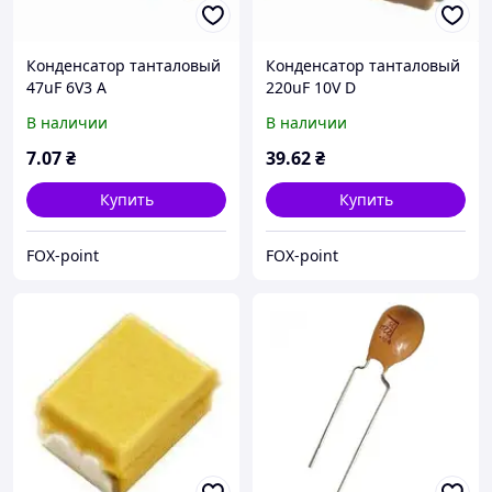
Конденсатор танталовый
Конденсатор танталовый
47uF 6V3 A
220uF 10V D
(TAJA476K006RNJ)
(TAJD227K010RNJ)
В наличии
В наличии
7
.07
₴
39
.62
₴
Купить
Купить
FOX-point
FOX-point