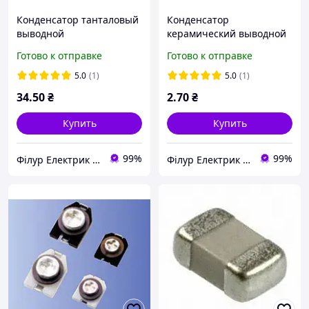
Конденсатор танталовый
Конденсатор
выводной
керамический выводной
TAP106K035CRW AVX
SR211A102JAATR AVX
Готово к отправке
Готово к отправке
5.0
(1)
5.0
(1)
34
.50
₴
2
.70
₴
Купить
Купить
99%
99%
Філур Електрик ЛТД
Філур Електрик ЛТД