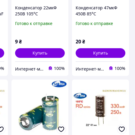
Конденсатор 22мкФ
Конденсатор 47мкФ
uF
250В 105°C
450В 85°C
алюминиевый
алюминиевый
Готово к отправке
Готово к отправке
электролитический
электролитический
Samwha RD series
Samwha SD series
9
₴
20
₴
Купить
Купить
0%
100%
100%
Интернет-магазин радиодеталей Radioformat
Интернет-магазин радиодеталей Radioformat