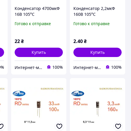
Конденсатор 4700мкФ
Конденсатор 2,2мкФ
16В 105°C
160В 105°C
алюминиевый
алюминиевый
Готово к отправке
Готово к отправке
электролитический
электролитический
Samwha RD series
Samwha RD series
22
₴
2
.40
₴
Купить
Купить
0%
100%
100%
Интернет-магазин радиодеталей Radioformat
Интернет-магазин радиодеталей Radioformat