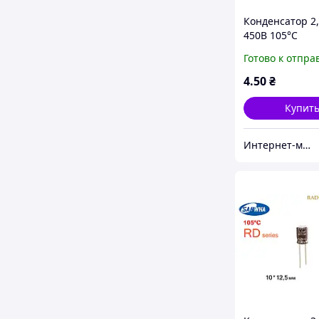
Конденсатор 2
450В 105°C
алюминиевый
Готово к отпра
электролитиче
Samwha RD ser
4
.50
₴
Купит
Интернет-магазин радиодеталей Radioformat