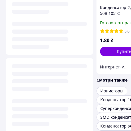
Конденсатор 2
50В 105°C
алюминиевый
Готово к отпра
электролитиче
Samwha RD ser
5.0
1
.80
₴
Купит
Интернет-магазин радиодеталей Radioformat
Смотри также
Ионисторы
Суперконденс
SMD конденса