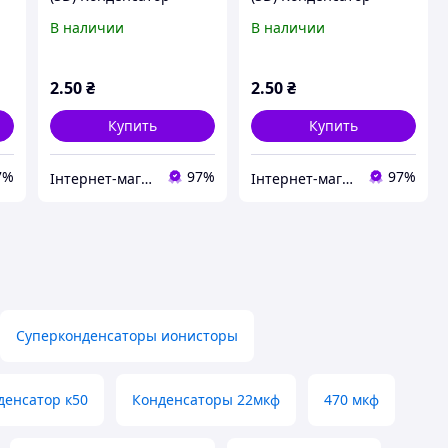
электролитический:
электролитический: 3,3
В наличии
В наличии
тр
100 мкФ, 6.3 В. Диаметр
мкФ, 63 В. Диаметр 5
5 мм. Высота 11 мм
мм. Высота 11 мм.
2
.50
₴
2
.50
₴
Купить
Купить
7%
97%
97%
Інтернет-магазин ЗНАКОМО! На деякі товари може бути передплата! Відправка від 1 до 5 днів!
Інтернет-магазин ЗНАКОМО! На деякі товари може бути передплата! Відправка від 1 до 5 днів!
Суперконденсаторы ионисторы
денсатор к50
Конденсаторы 22мкф
470 мкф