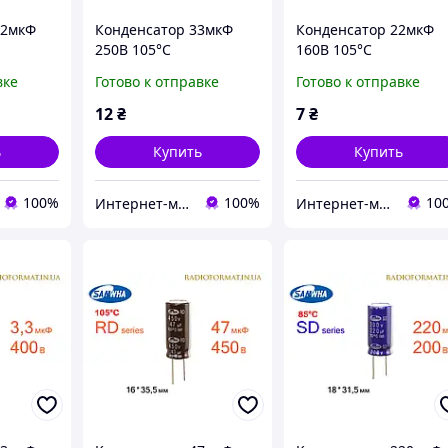
,2мкФ
Конденсатор 33мкФ
Конденсатор 22мкФ
250В 105°C
160В 105°C
алюминиевый
алюминиевый
вке
Готово к отправке
Готово к отправке
ский
электролитический
электролитический
ies
Samwha RD series
Samwha RD series
12
₴
7
₴
ь
Купить
Купить
100%
100%
10
Интернет-магазин радиодеталей Radioformat
Интернет-магазин радиодеталей Radioformat