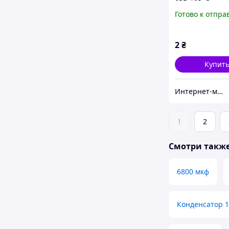
алюминиевый
Готово к отпра
электролитиче
Samwha RD ser
2
₴
Купит
Интернет-магазин радиодеталей Radioformat
1
2
Смотри такж
6800 мкф
Конденсатор 1