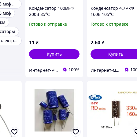
Конденсатор 68 мкф 400в
Конденсатор 100мкФ
Конденсатор 4,7мкФ
0 мкф
200В 85°C
160В 105°C
алюминиевый
алюминиевый
 км
Готово к отправке
Готово к отправке
электролитический
электролитический
нсаторы
Samwha SD series
Samwha RD series
Конденсаторы электролиты
11
₴
2
.60
₴
Купить
Купить
100%
10
Интернет-магазин радиодеталей Radioformat
Интернет-магазин радиодеталей Radioformat