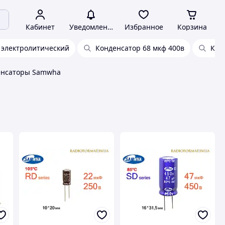
Кабинет
Уведомления
Избранное
Корзина
 электролитический
Конденсатор 68 мкф 400в
Кон
енсаторы Samwha