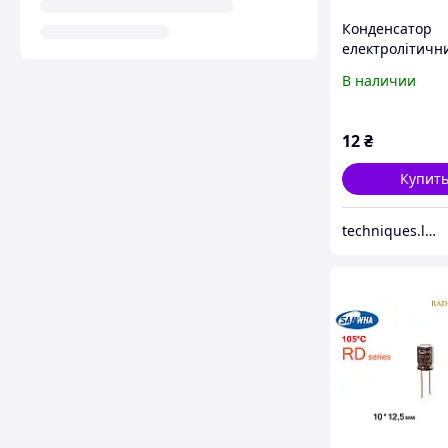
Конденсатор
електролітичн
1000uF 35V 12*
В наличии
SAMWHA
12
₴
Купит
techniques.lviv