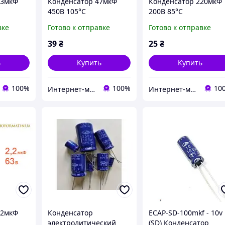
,3мкФ
Конденсатор 47мкФ
Конденсатор 220мкФ
450В 105°C
200В 85°C
алюминиевый
алюминиевый
вке
Готово к отправке
Готово к отправке
ский
электролитический
электролитический
ies
Samwha RD series
Samwha SD series
39
₴
25
₴
ь
Купить
Купить
100%
100%
10
Интернет-магазин радиодеталей Radioformat
Интернет-магазин радиодеталей Radioformat
,2мкФ
Конденсатор
ECAP-SD-100mkf - 10v
электролитический
(SD) Конденсатор