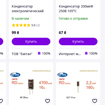
Конденсатор
Конденсатор 330мкФ
электролитический
250В 105°C
390мкф 400в Samwha
алюминиевый
В наличии
Готово к отправке
HC
электролитический
Samwha RD series
5.0
(2)
99
₴
67
₴
Купить
Купить
0%
100%
100%
ТОВ "Емітал"
Интернет-магазин радиодеталей Radioformat