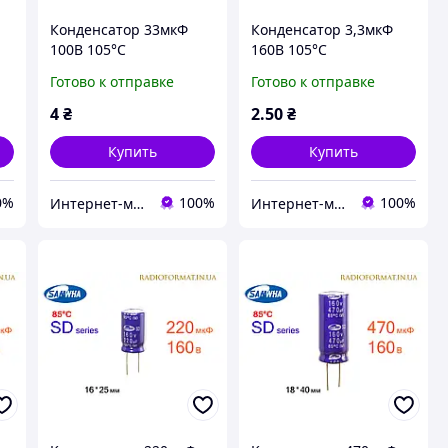
Конденсатор 33мкФ
Конденсатор 3,3мкФ
100В 105°C
160В 105°C
алюминиевый
алюминиевый
Готово к отправке
Готово к отправке
электролитический
электролитический
Samwha RD series
Samwha RD series
4
₴
2
.50
₴
Купить
Купить
0%
100%
100%
Интернет-магазин радиодеталей Radioformat
Интернет-магазин радиодеталей Radioformat