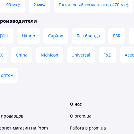
100 мкф
2 мкФ
Танталовый конденсатор 470 мкф
производители
JYUL
Hitano
CapXon
Без бренда
ESR
VX
China
Nichicon
Universal
F&D
Асе
 оптом
О нас
 продавцов
О prom.ua
ернет-магазин
на Prom
Работа в prom.ua