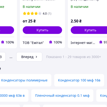
1000 мкф 63в Samwha
электролитический:
вке
В наличии
В наличии
ский
SD
100 мкФ, 10 В. Диаме
ies
5 мм. Высота 11 мм
4.0
(1)
от
25
₴
2
.50
₴
ь
Купить
Купить
100%
100%
9
ТОВ "Емітал"
Інтернет-магазин ЗНАКОМО! На деякі товари може бути передплата! Відправка від 1 до 5 днів!
3
...
Вперед
Показано 1 - 29 товаров из 3000+
е
Конденсаторы полимерные
Конденсатор 100 мкф 16в
0000 мкф 63в в
Пленочный конденсатор 0.1 мкф
Кон