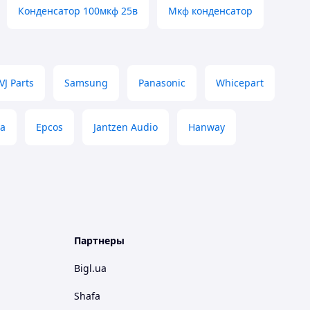
Конденсатор 100мкф 25в
Мкф конденсатор
VJ Parts
Samsung
Panasonic
Whicepart
са
Epcos
Jantzen Audio
Hanway
Партнеры
Bigl.ua
Shafa