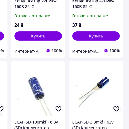
Конденсатор 220мкФ
Конденсатор 470мкФ
160В 85°C
160В 85°C
алюминиевый
алюминиевый
Готово к отправке
Готово к отправке
электролитический
электролитический
Samwha SD series
Samwha SD series
24
₴
37
₴
Купить
Купить
0%
100%
100%
Интернет-магазин радиодеталей Radioformat
Интернет-магазин радиодеталей Radioformat
ECAP-SD-100mkf - 6,3v
ECAP-SD-3,3mkf - 63v
(SD) Конденсатор
(SD) Конденсатор