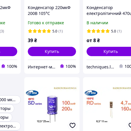
,2мкФ
Конденсатор 220мкФ
Конденсатор
200В 105°C
електролітичний 470
алюминиевый
35V 10*16 105 C
вке
Готово к отправке
В наличии
ский
электролитический
samwha RD
ies
Samwha RD series
(3)
5.0
(1)
5.0
(1)
39
₴
от
8
₴
ь
Купить
Купить
100%
100%
10
Интернет-магазин радиодеталей Radioformat
techniques.lviv
Конденсатор 1000 мкФ 16V
аторы
торы
Конденсатор электролитический