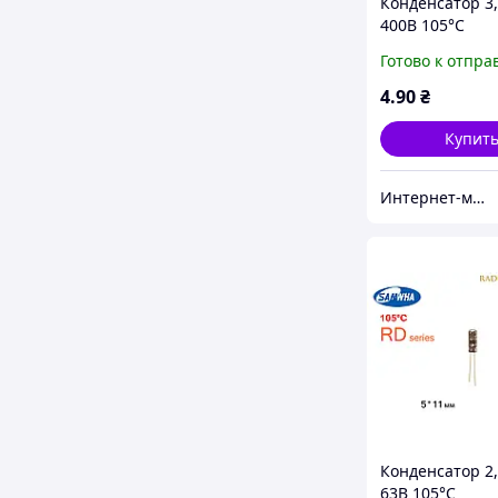
Конденсатор 3
400В 105°C
алюминиевый
Готово к отпра
электролитиче
Samwha RD ser
4
.90
₴
Купит
Интернет-магазин радиодеталей Radioformat
Конденсатор 2
63В 105°C