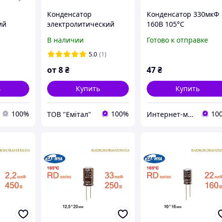
Конденсатор
Конденсатор 330мкФ
ий
электролитический
160В 105°C
20 105 C
10мкф 450в Samwha RD
алюминиевый
В наличии
Готово к отправке
105гр.
электролитический
Samwha RD series
5.0
(1)
от
8
₴
47
₴
ь
Купить
Купить
100%
100%
10
ТОВ "Емітал"
Интернет-магазин радиодеталей Radioformat