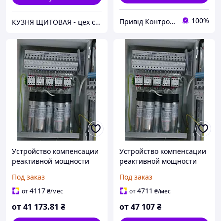
100%
Привід Контроль
КУЗНЯ ЩИТОВАЯ - цех сборки электрощитов и щитов автоматики
Устройство компенсации
Устройство компенсации
реактивной мощности
реактивной мощности
30кВар
40кВар
Под заказ
Под заказ
4117
4711
от
₴
/мес
от
₴
/мес
от
41 173
.81
₴
от
47 107
₴