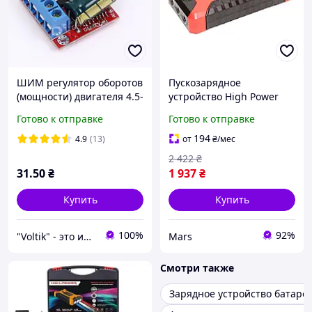
ШИМ регулятор оборотов
Пускозарядное
(мощности) двигателя 4.5-
устройство High Power
35В 5А
JX27 с компрессором
Готово к отправке
Готово к отправке
99800 мАч портативное
пусковое устройство с
194
4.9
(13)
от
₴
/мес
насосом
2 422
₴
31
.50
₴
1 937
₴
Купить
Купить
100%
92%
"Voltik" - это интернет-магазин электронных модулей, компонентов и приборов для электроники.
Mars
Смотри также
Зарядное устройство батаре