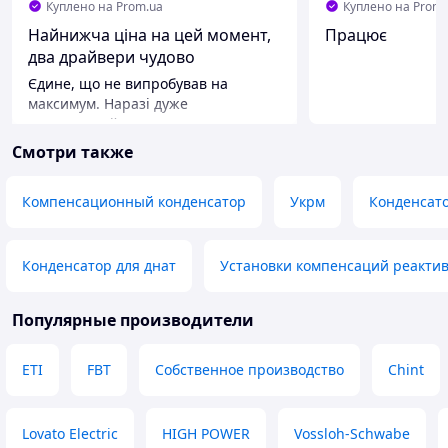
Куплено на Prom.ua
Куплено на Prom.
Найнижча ціна на цей момент,
Працює
два драйвери чудово
працюють.
Єдине, що не випробував на
максимум. Наразі дуже
задоволений. Дякую!
Смотри также
Компенсационный конденсатор
Укрм
Конденсато
Конденсатор для днат
Установки компенсаций реакти
Популярные производители
ETI
FBT
Собственное производство
Chint
Lovato Electric
HIGH POWER
Vossloh-Schwabe