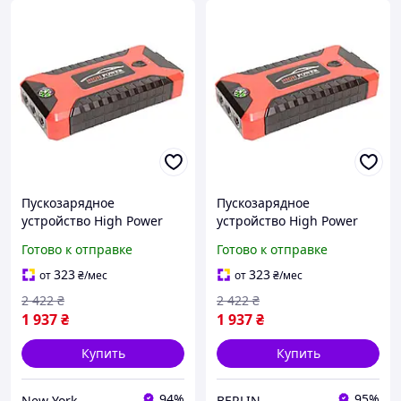
Пускозарядное
Пускозарядное
устройство High Power
устройство High Power
JX27 с компрессором
JX27 с компрессором
Готово к отправке
Готово к отправке
99800 мАч портативное
99800 мАч портативное
пусковое устройство с
пусковое устройство с
323
323
от
₴
/мес
от
₴
/мес
насосом newyork
насосом berlin
2 422
₴
2 422
₴
1 937
₴
1 937
₴
Купить
Купить
94%
95%
New York
BERLIN