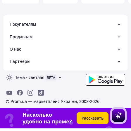
Покупателям
Продавцам
О нас
Партнеры
Тема
-
светлая
BETA
© Prom.ua — маркетплейс України, 2008-2026
Насколько
Рассказать
удобно на проме?