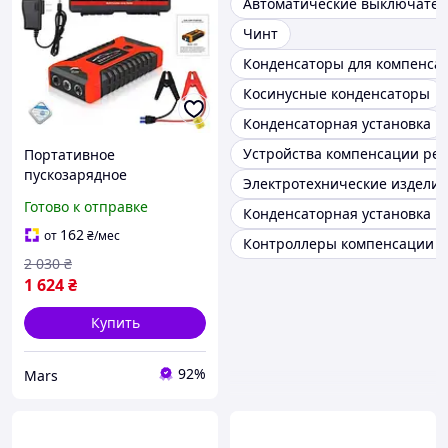
Автоматические выключател
Чинт
Конденсаторы для компенса
Косинусные конденсаторы
Конденсаторная установка
Устройства компенсации ре
Портативное
пускозарядное
Электротехнические изделия
устройство High Power
Готово к отправке
Конденсаторная установка 
JX27 99800 мАч зарядка
для автомобиля
162
от
₴
/мес
Контроллеры компенсации р
аккумуляторная
2 030
₴
1 624
₴
Купить
92%
Mars