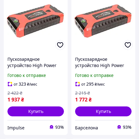
Пускозарядное
Пускозарядное
устройство High Power
устройство High Power
JX27 с компрессором
JX27 с компрессором
Готово к отправке
Готово к отправке
99800 мАч портативное
99800 мАч портативное
пусковое устройство с
пусковое устройство с
323
295
от
₴
/мес
от
₴
/мес
насосом impulse
насосом
2 422
₴
2 215
₴
1 937
₴
1 772
₴
Купить
Купить
93%
93%
Impulse
Барселона