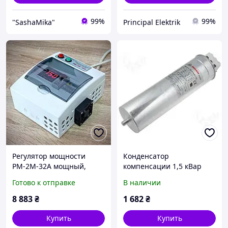
99%
99%
"SashaMika"
Principal Elektrik
Регулятор мощности
Конденсатор
РМ-2М-32А мощный,
компенсации 1,5 кВар
компактный
415V
Готово к отправке
В наличии
8 883
₴
1 682
₴
Купить
Купить