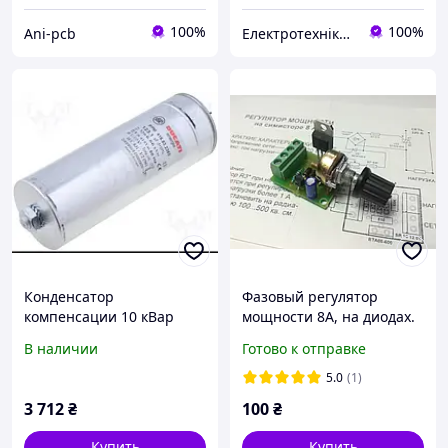
100%
100%
Ani-pcb
Електротехніка, автоматизація, КВП та А, привідна техніка
Конденсатор
Фазовый регулятор
компенсации 10 кВар
мощности 8А, на диодах.
400V
В наличии
Готово к отправке
5.0
(1)
3 712
₴
100
₴
Купить
Купить