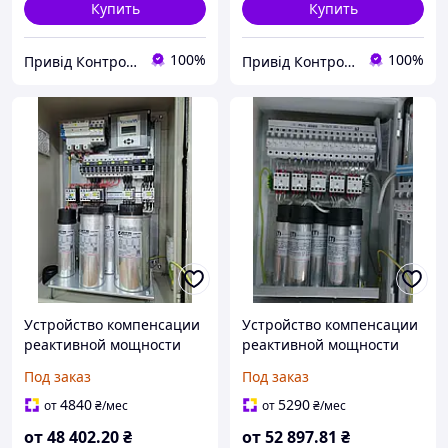
Купить
Купить
100%
100%
Привід Контроль
Привід Контроль
Устройство компенсации
Устройство компенсации
реактивной мощности
реактивной мощности
50кВар
60кВар
Под заказ
Под заказ
4840
5290
от
₴
/мес
от
₴
/мес
от
48 402
.20
₴
от
52 897
.81
₴