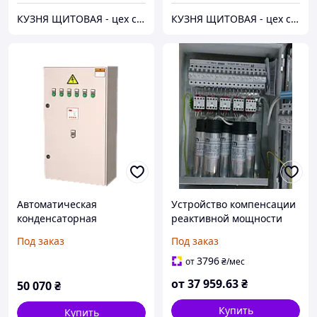
КУЗНЯ ЩИТОВАЯ - цех сборки электрощитов и щитов автоматики
КУЗНЯ ЩИТОВАЯ - цех сборки электрощитов и щитов автоматики
Автоматическая
Устройство компенсации
конденсаторная
реактивной мощности
установка, УКРП 0,4-120-
20кВар
Под заказ
Под заказ
7-10-31УЗ
3796
от
₴
/мес
от
37 959
.63
₴
50 070
₴
Купить
Купить