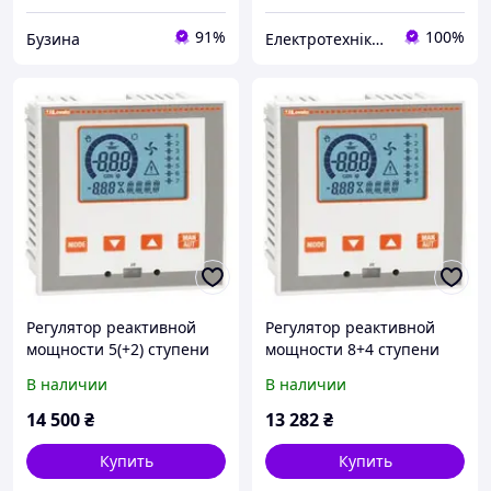
91%
100%
Бузина
Електротехніка, автоматизація, КВП та А, привідна техніка
Регулятор реактивной
Регулятор реактивной
мощности 5(+2) ступени
мощности 8+4 ступени
DCRL5
DCRL8
В наличии
В наличии
14 500
₴
13 282
₴
Купить
Купить