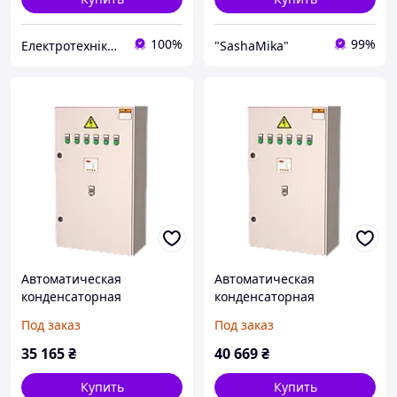
100%
99%
Електротехніка, автоматизація, КВП та А, привідна техніка
"SashaMika"
Автоматическая
Автоматическая
конденсаторная
конденсаторная
установка, УКРП 0,4-70-5-
установка, УКРП 0,4-80-6-
Под заказ
Под заказ
5-31УЗ
5-31УЗ
35 165
₴
40 669
₴
Купить
Купить