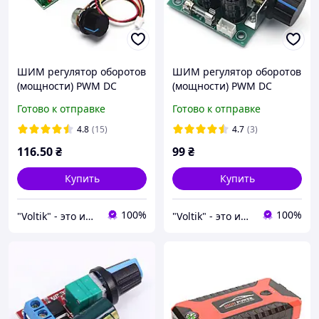
ШИМ регулятор оборотов
ШИМ регулятор оборотов
(мощности) PWM DC
(мощности) PWM DC
двигателя 10-60В 20А
двигателя 12-40В 10А
Готово к отправке
Готово к отправке
4.8
(15)
4.7
(3)
116
.50
₴
99
₴
Купить
Купить
100%
100%
"Voltik" - это интернет-магазин электронных модулей, компонентов и приборов для электроники.
"Voltik" - это интернет-магазин электронных модулей, компонентов и приборов для электроники.