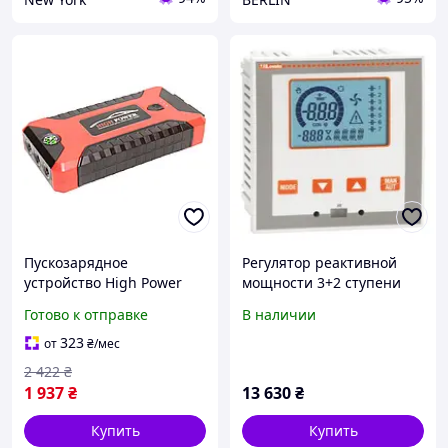
Пускозарядное
Регулятор реактивной
устройство High Power
мощности 3+2 ступени
JX27 с компрессором
DCRL3
Готово к отправке
В наличии
99800 мАч портативное
пусковое устройство с
323
от
₴
/мес
насосом buzyna
2 422
₴
1 937
₴
13 630
₴
Купить
Купить