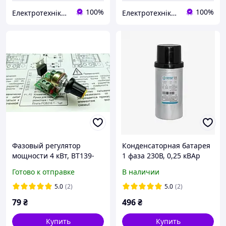
100%
100%
Електротехніка, автоматизація, КВП та А, привідна техніка
Електротехніка, автоматизація, КВП та А, привідна техніка
Фазовый регулятор
Конденсаторная батарея
мощности 4 кВт, BT139-
1 фаза 230В, 0,25 кВАр
600E.
Готово к отправке
В наличии
5.0
(2)
5.0
(2)
79
₴
496
₴
Купить
Купить