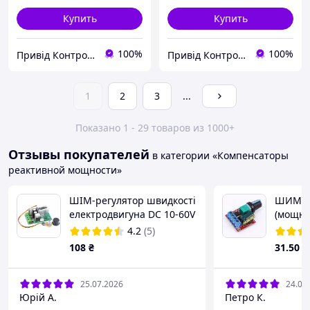
Купить
Купить
100%
100%
Привід Контроль
Привід Контроль
1
2
3
...
Показано 1 - 29 товаров из 1000+
Отзывы покупателей
в категории «Компенсаторы
реактивной мощности»
ШІМ-регулятор швидкості
ШИМ ре
електродвигуна DC 10-60V
(мощнос
20A
35В 5А
4.2
(5)
108
₴
31
.50
₴
25.07.2026
24.07
Юрій А.
Петро К.