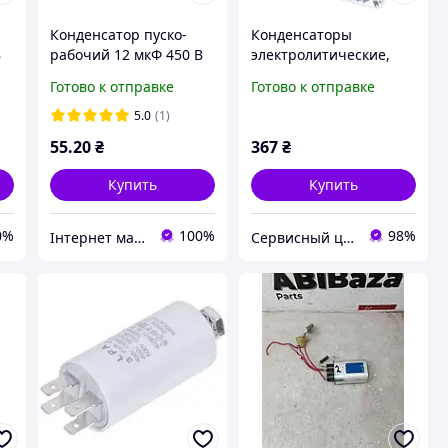
Конденсатор пуско-
Конденсаторы
В
рабочий 12 мкФ 450 В
электролитические,
(12uF 450V) CBB60, с
набор 200шт, 15
Готово к отправке
Готово к отправке
клеммами (ТМ Piranil)
значений 0.1 1000uF,
16V 25V 50V,
5.0
(1)
алюминиевые, в боксе
55
.20
₴
367
₴
Купить
Купить
0%
100%
98%
Інтернет магазин "PIRANIL"
Сервисный центр Экран