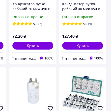
Конденсатор пуско-
Конденсатор пуско-
d
рабочий 20 мкФ 450 В
рабочий 40 мкФ 450 В
й
(20uF 450V) CBB60, с
(40uF 450V) CBB60, с
Готово к отправке
Готово к отправке
клеммами (ТМ Piranil)
клеммами (ТМ Piranil)
5.0
(7)
5.0
(9)
72
.20
₴
127
.40
₴
Купить
Купить
2%
100%
100%
Інтернет магазин "PIRANIL"
Інтернет магазин "PIRANIL"