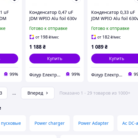
1 uF
Конденсатор 0,47 uF
Конденсатор 0,33 uF
JDM
JDM WPIO Alu foil 630v
JDM WPIO Alu foil 630
Duelund Audio
Duelund Audio
вке
Готово к отправке
Готово к отправке
und
198
182
от
₴
/мес
от
₴
/мес
1 188
₴
1 089
₴
ь
Купить
Купить
99%
99%
9
Філур Електрик ЛТД
Філур Електрик ЛТД
3
...
Вперед
Показано 1 - 29 товаров из 1000+
е
 пусковые
Power charger
Power Adapter
Ac DC-