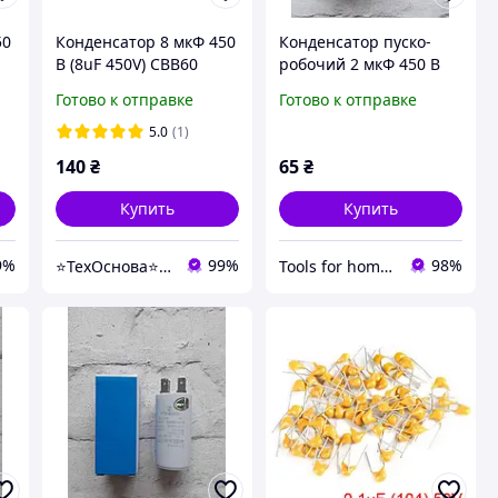
50
Конденсатор 8 мкФ 450
Конденсатор пуско-
В (8uF 450V) CBB60
робочий 2 мкФ 450 В
пускорабочий с
(2uF 450V) CBB60, з
Готово к отправке
Готово к отправке
клеммами (Piranil)
клемами (ТМ Piranil)
5.0
(1)
140
₴
65
₴
Купить
Купить
9%
99%
98%
⭐️ТехОснова⭐️ - оригинальные запчасти в технику для дома
Tools for home -Інструменти для дому