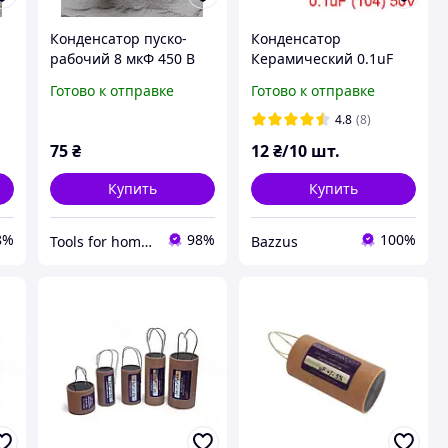
Конденсатор пуско-
Конденсатор
рабочий 8 мкФ 450 В
Керамический 0.1uF
(8uF 450V) CBB60, с
(104) 50V 10%
Готово к отправке
Готово к отправке
клеммами (ТМ Piranil)
4.8
(8)
75
₴
12
₴/10 шт.
Купить
Купить
8%
98%
100%
Tools for home -Інструменти для дому
Bazzus