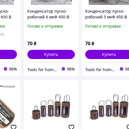
уско-
Конденсатор пуско-
Конденсатор пуско-
 450 В
робочий 6 мкФ 450 В
робочий 5 мкФ 450 В
0, з
(6uF 450V) CBB60, з
(5uF 450V) CBB60, з
вке
Готово к отправке
Готово к отправке
anil)
клемами (ТМ Piranil)
клемами (ТМ Piranil)
(1)
70
₴
70
₴
ь
Купить
Купить
98%
98%
9
Tools for home -Інструменти для дому
Tools for home -Інструменти для дому