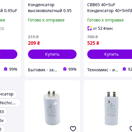
Конденсатор
CBB65 40+5uF
й 0.95uF
высоковольтный 0.95
Конденсатор 40+5mf
2+2) для
uF 2100V (клеммы 3+3)
AC 450V Алюминиевы
вке
Готово к отправке
Готово к отправке
для СВЧ печи
корпус с 3 клеммами
52
(3)
от
₴
/мес
215
₴
700
₴
209
₴
525
₴
ь
Купить
Купить
99%
99%
9
Бытовик - запчасти для бытовой техники
Техномикс - интернет - магазин качественной техники, электроники и других товаров для дома и работы
нсатор
Конденсаторы Nichicon
33
6v
2