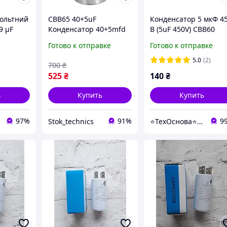
вольтний
CBB65 40+5uF
Конденсатор 5 мкФ 4
9 µF
Конденсатор 40+5mfd
В (5uF 450V) CBB60
П
AC 450V Алюминиевый
пускорабочий с
Готово к отправке
Готово к отправке
корпус с 3 клеммами
клеммами (Piranil)
5.0
(2)
700
₴
525
₴
140
₴
ь
Купить
Купить
97%
91%
9
Stok_technics
⭐️ТехОснова⭐️ - оригинальные запчасти в технику для дома