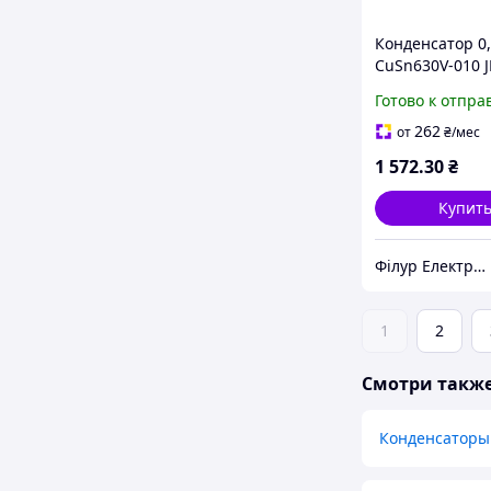
Конденсатор 0,
CuSn630V-010 
Tinned Copper
Готово к отпра
Capacitor Duel
Audio
262
от
₴
/мес
1 572
.30
₴
Купит
Філур Електрик ЛТД
1
2
Смотри такж
Конденсаторы