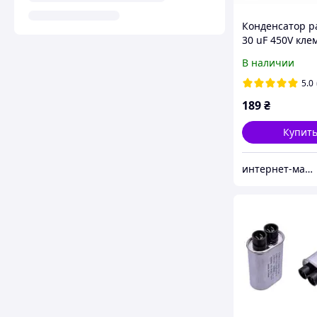
Конденсатор р
30 uF 450V кл
В наличии
5.0
189
₴
Купит
интернет-магазин «MK»