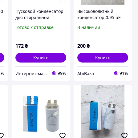
50
Пусковой конденсатор
Высоковольтный
для стиральной
конденсатор 0.95 uF
машины 3uF 450V
2100V BiaiH /2/
Готово к отправке
В наличии
CBB60 34x70mm (4
клеммы)
172
₴
200
₴
Купить
Купить
8%
99%
91%
Интернет-магазин «Dragon Parts»
AbiBaza