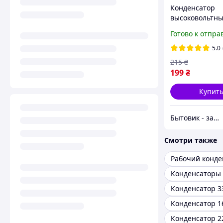
Конденсатор
высоковольтны
2100V (клеммы 
Готово к отпра
СВЧ печи
5.0
215
₴
199
₴
Купит
Бытовик - запчасти для бытовой техники
Смотри также
Рабочий конде
Конденсатор 3
Конденсатор 1
Конденсатор 2