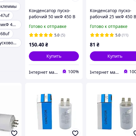
 клеммы
Конденсатор пуско-
Конденсатор пуско-
.47uf
рабочий 50 мкФ 450 В
рабочий 25 мкФ 450 
(50uF 450V) CBB60, с
(25uF 450V) CBB60, с
Конденсатор 5 мкФ 450 V с клеммами
Готово к отправке
Готово к отправке
клеммами (ТМ Piranil)
клеммами (ТМ Piranil)
.68uf
5.0
(5)
5.0
(11)
Конденсатор пусковой 25 мкф клеммы
150
.40
₴
81
₴
Купить
Купить
100%
10
Інтернет магазин "PIRANIL"
Інтернет магазин "PIRANIL"