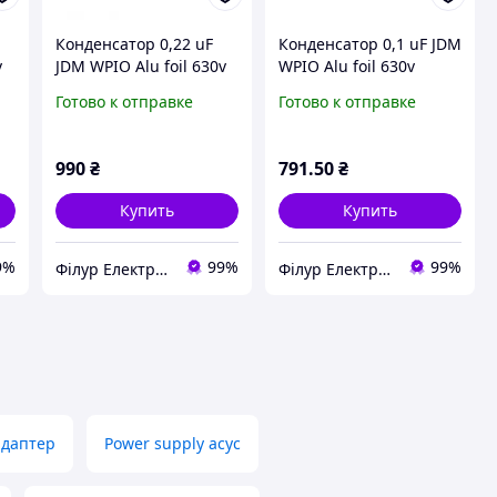
Конденсатор 0,22 uF
Конденсатор 0,1 uF JDM
v
JDM WPIO Alu foil 630v
WPIO Alu foil 630v
Duelund Audio
Duelund Audio
Готово к отправке
Готово к отправке
990
₴
791
.50
₴
Купить
Купить
9%
99%
99%
Філур Електрик ЛТД
Філур Електрик ЛТД
адаптер
Power supply асус