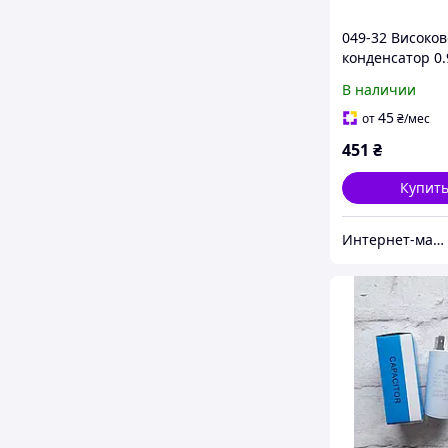
049-32 Високо
конденсатор 0.
2100 V для МХ
В наличии
45
от
₴
/мес
451
₴
Купит
Интернет-магазин "Myspares"