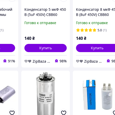
абочий
Конденсатор 5 мкФ 450
Конденсатор 8 мкФ 4
еммы
В (5uF 450V) CBB60
В (8uF 450V) CBB60
пускорабочий с
пускорабочий с
Готово к отправке
Готово к отправке
клеммами (Piranil) -
клеммами (Piranil) -
конденсаторы
конденсаторы
(1)
5.0
(1)
Whicepart
Whicepart
140
₴
140
₴
ь
Купить
Купить
91%
98%
9
💛💙️ ZipBaza 💛💙️ запчасти для бытовой техники
💛💙️ ZipBaza 💛💙️ запчасти для бытовой техники