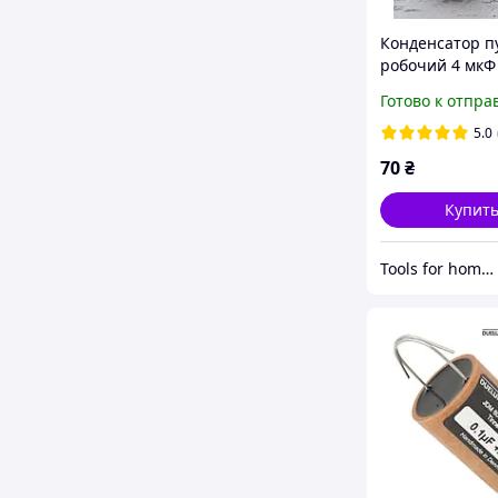
Конденсатор п
робочий 4 мкФ
(4uF 450V) CBB6
Готово к отпра
клемами (ТМ Pir
5.0
70
₴
Купит
Tools for home -Інструменти для дому