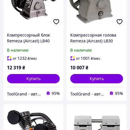
Компрессорный блок
Компрессорная голова
Remeza (Aircast) LB40
Remeza (Aircast) LB30
В наличии
В наличии
1232
1001
от
₴
/мес
от
₴
/мес
12 319
₴
10 007
₴
Купить
Купить
95%
95%
ToolGrand - автосервисное оборудование и инструмент
ToolGrand - автосервисное оборудование и инструмент