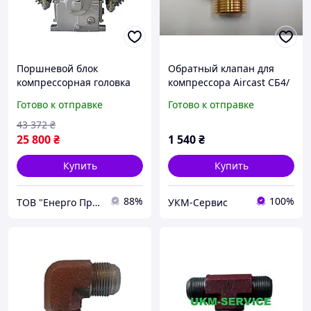
Поршневой блок
Обратный клапан для
компрессорная головка
компрессора Aircast СБ4/
LT100 Remeza Aircast
Ф-270.LB75
Готово к отправке
Готово к отправке
43 372
₴
25 800
₴
1 540
₴
Купить
Купить
88%
100%
ТОВ "Енерго Про"
УКМ-Сервис