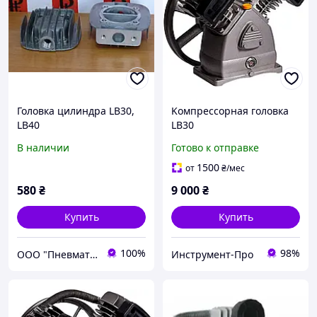
Головка цилиндра LB30,
Koмпpeccopнaя гoлoвкa
LB40
LB30
В наличии
Готово к отправке
1500
от
₴
/мес
580
₴
9 000
₴
Купить
Купить
100%
98%
ООО "Пневматик Трейд"
Инструмент-Про