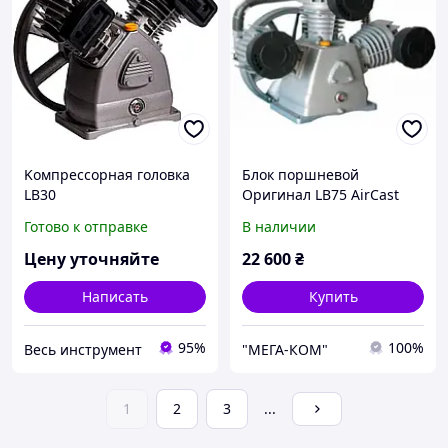
Koмпpeccopнaя гoлoвкa
Блок поршневой
LB30
Оригинал LB75 AirCast
Готово к отправке
В наличии
Цену уточняйте
22 600
₴
Написать
Купить
95%
100%
Весь инструмент
"МЕГА-КОМ"
1
2
3
...