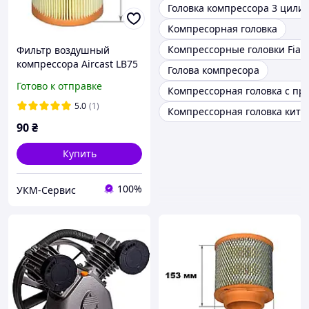
Головка компрессора 3 цили
Компресорная головка
Компрессорные головки Fiac
Фильтр воздушный
компрессора Aircast LB75
Голова компресора
Готово к отправке
Компрессорная головка с п
5.0
(1)
Компрессорная головка кита
90
₴
Купить
100%
УКМ-Сервис