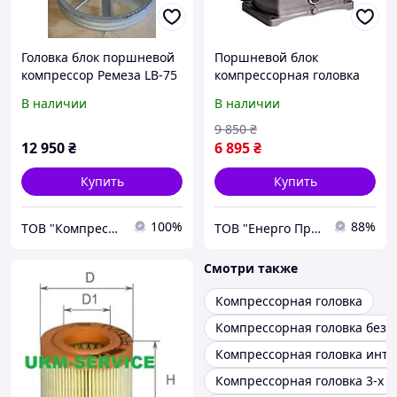
Головка блок поршневой
Поршневой блок
компрессор Ремеза LB-75
компрессорная головка
aircast lb75
LB30 Remeza Aircast
В наличии
В наличии
9 850
₴
12 950
₴
6 895
₴
Купить
Купить
100%
88%
ТОВ "Компресорне обладнання"
ТОВ "Енерго Про"
Смотри также
Компрессорная головка
Компрессорная головка безм
Компрессорная головка инте
Компрессорная головка 3-х 