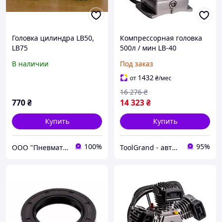
Головка цилиндра LB50,
Компрессорная головка
LB75
500л / мин LB-40
В наличии
Под заказ
1432
от
₴
/мес
16 276
₴
770
₴
14 323
₴
Купить
Купить
100%
95%
ООО "Пневматик Трейд"
ToolGrand - автосервисное оборудование и инструмент