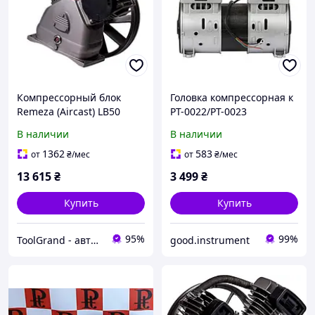
Компрессорный блок
Головка компрессорная к
Remeza (Aircast) LB50
PT-0022/PT-0023
INTERTOOL PT-0022AP
В наличии
В наличии
1362
583
от
₴
/мес
от
₴
/мес
13 615
₴
3 499
₴
Купить
Купить
95%
99%
ToolGrand - автосервисное оборудование и инструмент
good.instrument