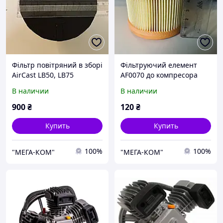
Фільтр повітряний в зборі
Фільтруючий елемент
AirCast LB50, LB75
AF0070 до компресора
AirCast LB50, LB75
В наличии
В наличии
900
₴
120
₴
Купить
Купить
100%
100%
"МЕГА-КОМ"
"МЕГА-КОМ"