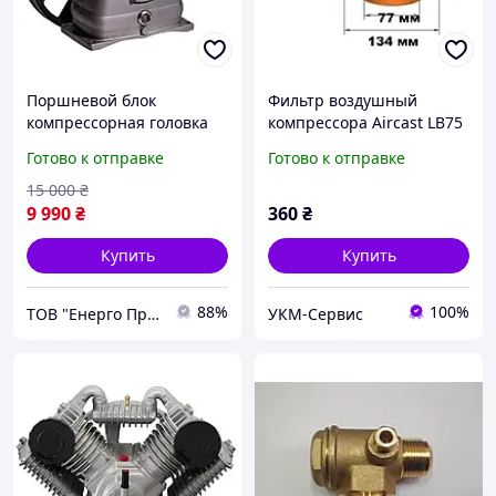
Поршневой блок
Фильтр воздушный
компрессорная головка
компрессора Aircast LB75
LB50 Remeza Aircast
LB50 (134х153х77)
Готово к отправке
Готово к отправке
15 000
₴
9 990
₴
360
₴
Купить
Купить
88%
100%
ТОВ "Енерго Про"
УКМ-Сервис