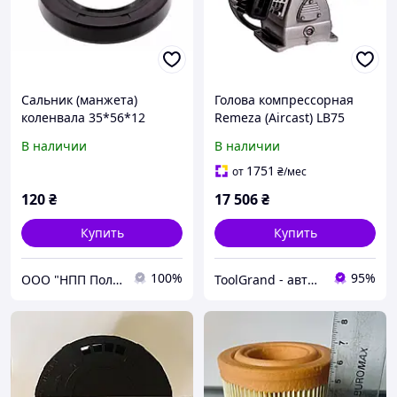
Сальник (манжета)
Голова компрессорная
коленвала 35*56*12
Remeza (Aircast) LB75
компрессорной головки
В наличии
В наличии
LB50, LB75, ЛБ50, ЛБ75
1751
от
₴
/мес
120
₴
17 506
₴
Купить
Купить
100%
95%
ООО "НПП Полэнергокомплекс"
ToolGrand - автосервисное оборудование и инструмент