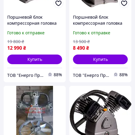
Поршневой блок
Поршневой блок
компрессорная головка
компрессорная головка
LB75 Remeza Aircast
LB40 Remeza Aircast
Готово к отправке
Готово к отправке
19 800
₴
13 500
₴
12 990
₴
8 490
₴
Купить
Купить
88%
88%
ТОВ "Енерго Про"
ТОВ "Енерго Про"