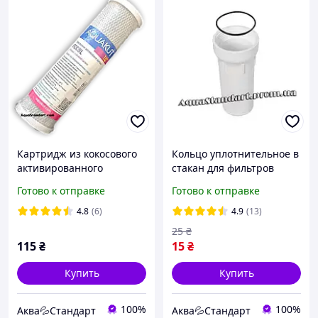
Картридж из кокосового
Кольцо уплотнительное в
активированного
стакан для фильтров
прессованного угля
очистки воды (
Готово к отправке
Готово к отправке
AquaKut FCCBL 2.5х10'
универальное )
4.8
(6)
4.9
(13)
25
₴
115
₴
15
₴
Купить
Купить
100%
100%
Аква💦Стандарт
Аква💦Стандарт