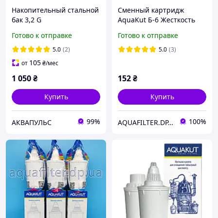
Накопительный стальной
Сменный картридж
бак 3,2 G
AquaKut Б-6 Жесткость
для Барьер
Готово к отправке
Готово к отправке
5.0
(2)
5.0
(3)
105
от
₴
/мес
1 050
₴
152
₴
Купить
Купить
99%
100%
АКВАПУЛЬС
AQUAFILTER.DP.UA — Фильтры для воды