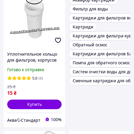
Фильтр для воды
Картриджи для фильтров во
Картридж
Картриджи для фильтра-кув
Обратный осмос
Картриджи для фильтров Ба
Уплотнительное кольцо
для фильтров, корпусов
Помпа для обратного осмоса
10 дюймов (
Готово к отправке
Систем очистки воды для до
универальное )
5.0
(6)
Сменные картриджи для обр
25
₴
15
₴
Купить
100%
Аква💦Стандарт