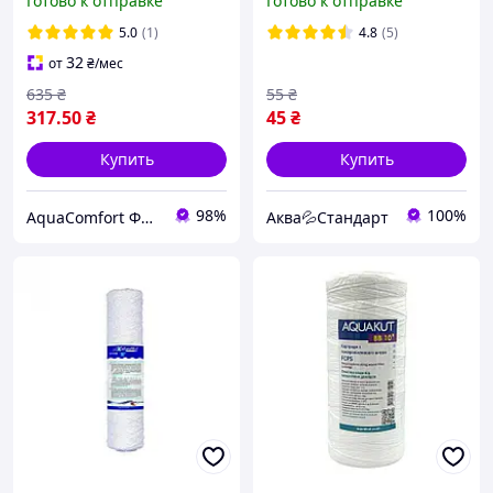
Готово к отправке
Готово к отправке
машины Наполнитель
(D150мм)
для фильтров для
5.0
(1)
4.8
(5)
смягчения
32
от
₴
/мес
635
₴
55
₴
317
.50
₴
45
₴
Купить
Купить
98%
100%
AquaComfort ФОП Муха Є. Л.
Аква💦Стандарт