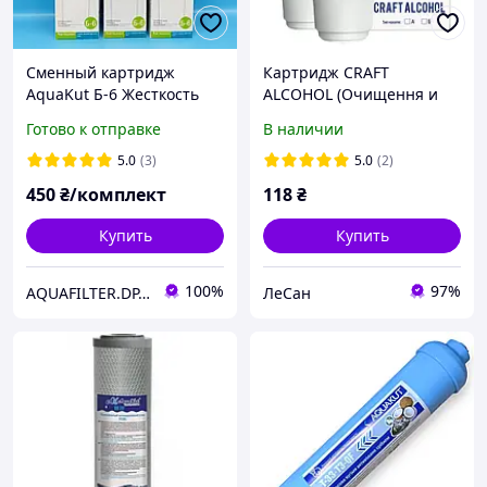
Сменный картридж
Картридж CRAFT
AquaKut Б-6 Жесткость
ALCOHOL (Очищення и
для Барьер 3 шт.
фільтрація дистиляту) тип
Готово к отправке
В наличии
касети А (аналог Бар"єру)
5.0
(3)
5.0
(2)
450
₴/комплект
118
₴
Купить
Купить
100%
97%
AQUAFILTER.DP.UA — Фильтры для воды
ЛеСан