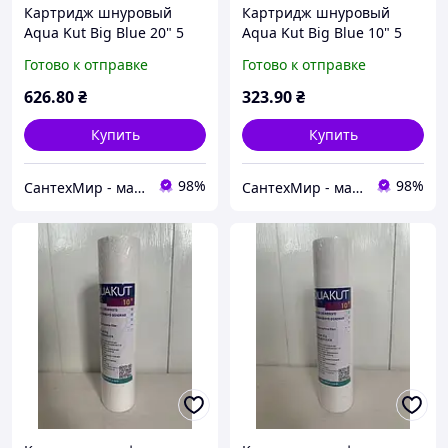
Картридж шнуровый
Картридж шнуровый
Aqua Kut Big Blue 20" 5
Aqua Kut Big Blue 10" 5
мкм (полипропиленовая
мкм (полипропиленовая
Готово к отправке
Готово к отправке
нить BB20 для
нить BB10 для
механической очистки)
механической очистки)
626
.80
₴
323
.90
₴
Купить
Купить
98%
98%
СантехМир - магазин сантехники
СантехМир - магазин сантехники