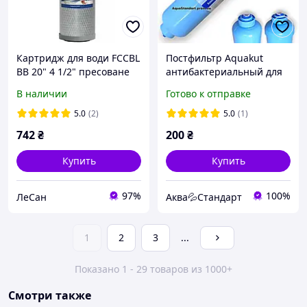
Картридж для води FCCBL
Постфильтр Aquakut
ВВ 20" 4 1/2" пресоване
антибактериальный для
активоване вугілля
системы обратного
В наличии
Готово к отправке
осмоса подключения
быстрозъем 2х10''
5.0
(2)
5.0
(1)
742
₴
200
₴
Купить
Купить
97%
100%
ЛеСан
Аква💦Стандарт
1
2
3
...
Показано 1 - 29 товаров из 1000+
Смотри также