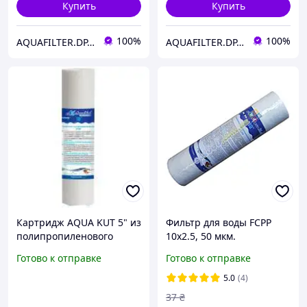
Купить
Купить
100%
100%
AQUAFILTER.DP.UA — Фильтры для воды
AQUAFILTER.DP.UA — Фильтры для воды
Картридж AQUA KUT 5" из
Фильтр для воды FCPP
полипропиленового
10х2.5, 50 мкм.
волокна (механическая
Готово к отправке
Готово к отправке
очистка)
5.0
(4)
37
₴