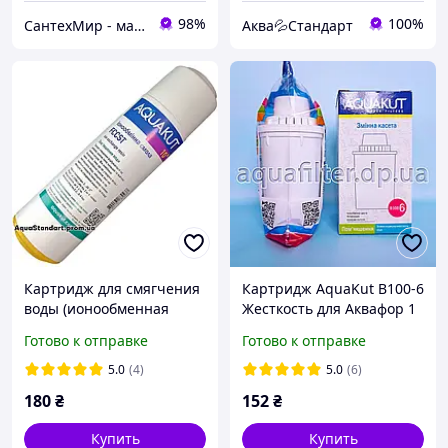
98%
100%
СантехМир - магазин сантехники
Аква💦Стандарт
Картридж для смягчения
Картридж AquaKut В100-6
воды (ионообменная
Жесткость для Аквафор 1
смола) AquaKut FCCST
шт.
Готово к отправке
Готово к отправке
2.5х10''
5.0
(4)
5.0
(6)
180
₴
152
₴
Купить
Купить