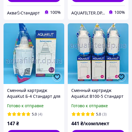
100%
100%
Аква💦Стандарт
AQUAFILTER.DP.UA — Фильтры для воды
Сменный картридж
Сменный картридж
AquaKut Б-4 Стандарт для
AquaKut B100-5 Стандарт
Барьер
для АКВАФОР 3 шт.
Готово к отправке
Готово к отправке
5.0
(4)
5.0
(3)
147
₴
441
₴/комплект