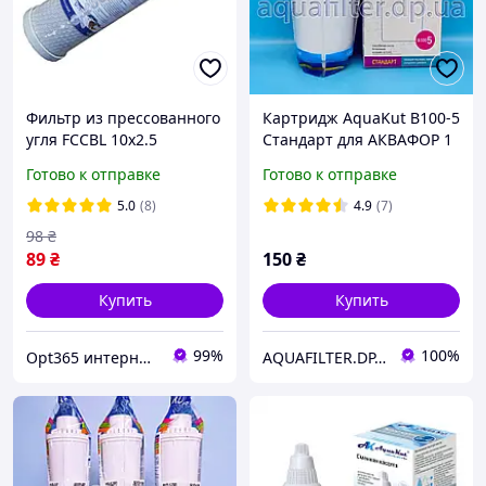
Фильтр из прессованного
Картридж AquaKut B100-5
угля FCCBL 10х2.5
Стандарт для АКВАФОР 1
шт.
Готово к отправке
Готово к отправке
5.0
(8)
4.9
(7)
98
₴
89
₴
150
₴
Купить
Купить
99%
100%
Opt365 интернет-магазин
AQUAFILTER.DP.UA — Фильтры для воды