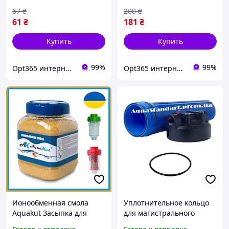
67
₴
200
₴
61
₴
181
₴
Купить
Купить
99%
99%
Opt365 интернет-магазин
Opt365 интернет-магазин
Ионообменная смола
Уплотнительное кольцо
Аquakut Засыпка для
для магистрального
фильтра стиральной
фильтра очистки воды ВВ