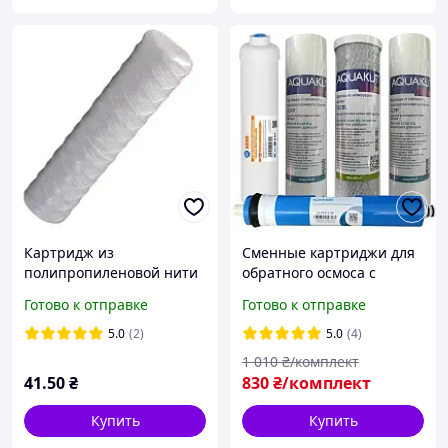
Картридж из
Сменные картриджи для
полипропиленовой нити
обратного осмоса c
AQUA KUT 5" 15 см
мембраной 50 гал и
Готово к отправке
Готово к отправке
механической очистки
постфильтром
5.0
(2)
5.0
(4)
1 010
₴/комплект
41
.50
₴
830
₴/комплект
Купить
Купить