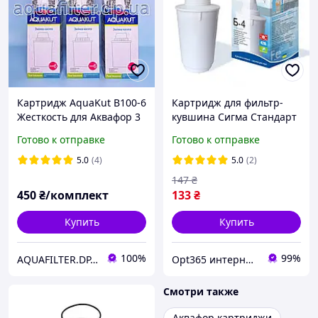
Картридж AquaKut В100-6
Картридж для фильтр-
Жесткость для Аквафор 3
кувшина Сигма Стандарт
шт.
Б-4
Готово к отправке
Готово к отправке
5.0
(4)
5.0
(2)
147
₴
450
₴/комплект
133
₴
Купить
Купить
100%
99%
AQUAFILTER.DP.UA — Фильтры для воды
Opt365 интернет-магазин
Смотри также
Аквафор картриджи