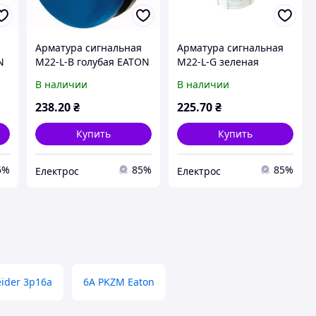
Арматура сигнальная
Арматура сигнальная
N
M22-L-В голубая EATON
М22-L-G зеленая
EATON
В наличии
В наличии
238
.20
₴
225
.70
₴
Купить
Купить
5%
85%
85%
Електрос
Електрос
ider 3р16а
6A PKZM Eaton