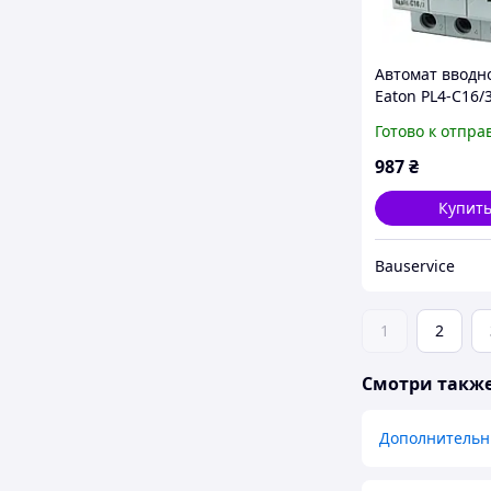
Автомат вводн
Eaton PL4-C16/
Готово к отпра
987
₴
Купит
Bauservice
1
2
Смотри такж
Дополнительн