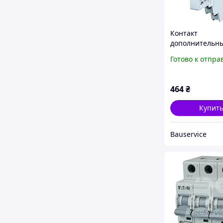
Контакт
дополнительн
боковой тепло
Готово к отпра
автомата NHI1
PFT Eaton
464
₴
Купит
Bauservice