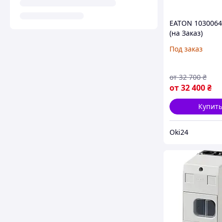
EATON 1030064
(на Заказ)
Под заказ
от
32 700
₴
от
32 400
₴
Купит
Oki24