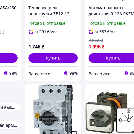
-ASA/230
Тепловое реле
Автомат защиты
перегрузки ZB12-12
двигателя 0-12A PKZ
Eaton
0-12 Eaton
Готово к отправке
Готово к отправке
291
333
(1)
от
₴
/мес
от
₴
/мес
2 852
₴
1 746
₴
1 996
₴
ь
Купить
Купить
98%
98%
9
Bauservice
Bauservice
Автоматический выключатель постоянного тока
Светосигнальная арматура