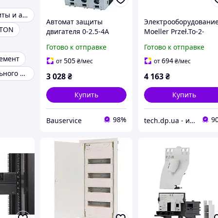
Релейной защиты и автоматики
Автомат защиты
Электрооборудовани
ATON
двигателя 0-2.5-4A
Moeller Przeł.To-2-
PKZM 0-4 Eaton
8241/E 50716
Готово к отправке
Готово к отправке
емент
505
694
от
₴
/мес
от
₴
/мес
Реле максимального тока
3 028
₴
4 163
₴
Купить
Купить
98%
9
Bauservice
tech.dp.ua - интернет магазин