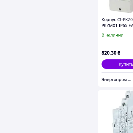
Корпус CI-PKZ0
PKZM01 IP65 E
В наличии
820
.30
₴
Купит
Энергопром АО