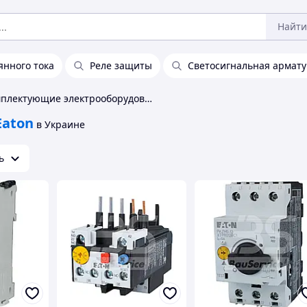
Найти
янного тока
Реле защиты
Светосигнальная армат
Комплектующие электрооборудования Eaton
Eaton
в Украине
ь