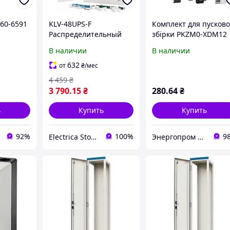
60-6591
KLV-48UPS-F
Комплект для пусково
Распределительный
збірки PKZM0-XDM12
щит 48 модулей EATON
EATON
В наличии
В наличии
178820
632
от
₴
/мес
4 459
₴
3 790
.15
₴
280
.64
₴
ь
Купить
Купить
92%
100%
9
Electrica Store - интернет магазин электротехники
Энергопром АО