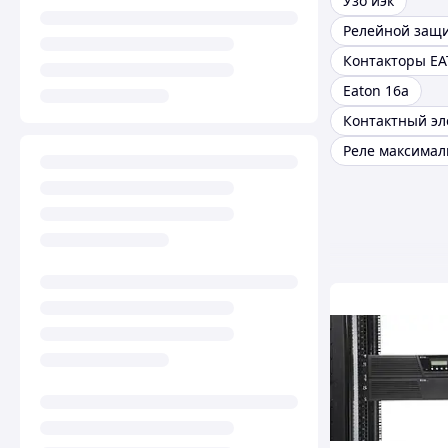
Узо иэк
Контакторы E
Eaton 16а
Контактный эл