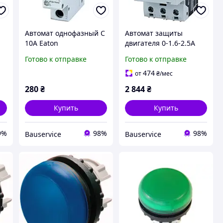
Автомат однофазный C
Автомат защиты
10A Eaton
двигателя 0-1.6-2.5A
PKZM 0-2,5 Eaton
Готово к отправке
Готово к отправке
474
от
₴
/мес
280
₴
2 844
₴
Купить
Купить
9%
98%
98%
Bauservice
Bauservice