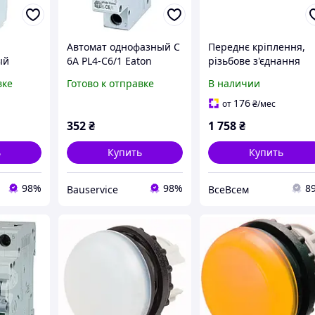
Автомат однофазный C
Переднє кріплення,
ый
6A PL4-C6/1 Eaton
різьбове з'єднання
вого
EATON M22-
вке
Готово к отправке
В наличии
1-PKZO
FK01SMC10, 1/1S
176
от
₴
/мес
352
₴
1 758
₴
ь
Купить
Купить
98%
98%
8
Bauservice
ВсеВсем