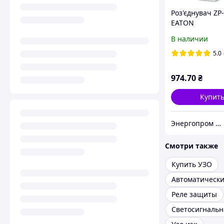
Роз'єднувач ZP
EATON
В наличии
5.0
974
.70
₴
Купит
Энергопром АО
Смотри также
Купить УЗО
Реле защиты