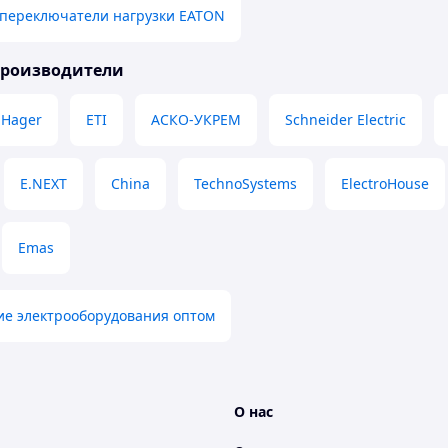
переключатели нагрузки EATON
производители
Hager
ETI
АСКО-УКРЕМ
Schneider Electric
E.NEXT
China
TechnoSystems
ElectroHouse
Emas
е электрооборудования оптом
О нас