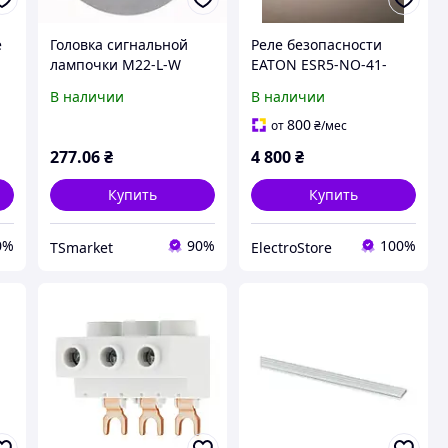
е
Головка сигнальной
Реле безопасности
лампочки M22-L-W
EATON ESR5-NO-41-
белая EATON 216771
24VAC-DC
В наличии
В наличии
800
от
₴
/мес
277
.06
₴
4 800
₴
Купить
Купить
0%
90%
100%
TSmarket
ElectroStore