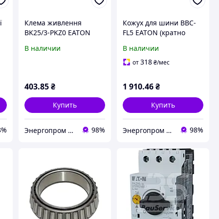
ї
Клема живлення
Кожух для шини BBC-
BK25/3-PKZ0 EATON
FL5 EATON (кратно
10шт)
В наличии
В наличии
318
от
₴
/мес
403
.85
₴
1 910
.46
₴
Купить
Купить
8%
98%
98%
Энергопром АО
Энергопром АО