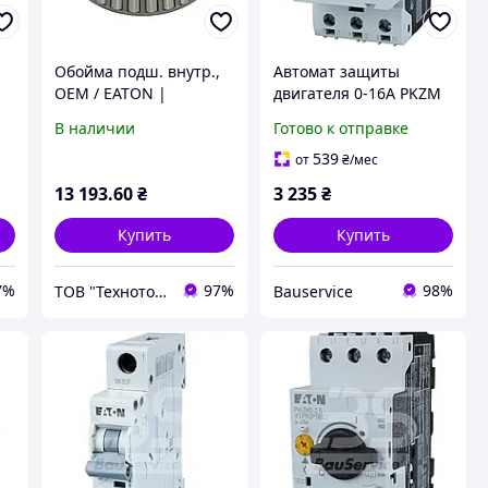
Обойма подш. внутр.,
Автомат защиты
OEM / EATON |
двигателя 0-16A PKZM
335947A1-EN
В наличии
Готово к отправке
539
от
₴
/мес
13 193
.60
₴
3 235
₴
Купить
Купить
7%
97%
98%
ТОВ "Техноторг-Дон"
Bauservice