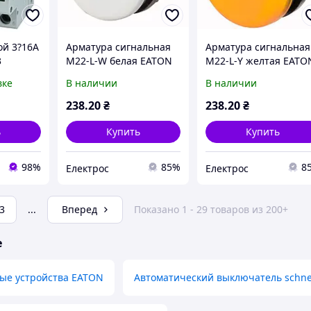
ой 3?16A
Арматура сигнальная
Арматура сигнальная
3
M22-L-W белая EATON
M22-L-Y желтая EATO
вке
В наличии
В наличии
238
.20
₴
238
.20
₴
ь
Купить
Купить
98%
85%
8
Електрос
Електрос
3
...
Вперед
Показано 1 - 29 товаров из 200+
е
ые устройства EATON
Автоматический выключатель schne